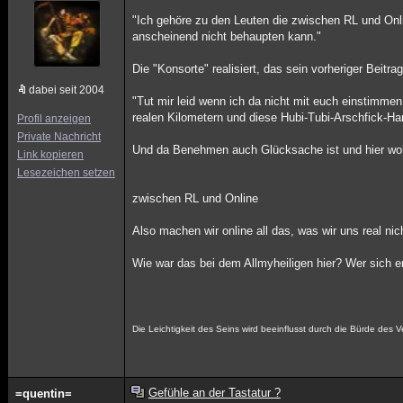
"Ich gehöre zu den Leuten die zwischen RL und Onli
anscheinend nicht behaupten kann."
Die "Konsorte" realisiert, das sein vorheriger Beitra
dabei seit 2004
"Tut mir leid wenn ich da nicht mit euch einstimme
realen Kilometern und diese Hubi-Tubi-Arschfick-Har
Profil anzeigen
Private Nachricht
Und da Benehmen auch Glücksache ist und hier woh
Link kopieren
Lesezeichen setzen
zwischen RL und Online
Also machen wir online all das, was wir uns real nicht
Wie war das bei dem Allmyheiligen hier? Wer sich er
Die Leichtigkeit des Seins wird beeinflusst durch die Bürde des
Gefühle an der Tastatur ?
=quentin=