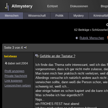
Allmystery
Echtzeit
Diskussionen
Blog
Menschen
Wissenschaft
Politik
Mystery
Kriminalfäl
62 Beiträge
▪ Schlüsselwö
Rubrik Menschen
Seite 3 von 4
Gefühle an der Tastatur ?
twixtwax
dabei seit 2004
Ich finde das Thema sehr interessant, weil ich da
vorgenommen, dass ich gar nicht mehr zulasse, dass
Profil anzeigen
Man kann mich hier praktisch nicht verletzen, wei
Private Nachricht
Allerdings versuche ich natürlich andere auch nich
Link kopieren
verwischen sollte, dann weiß die Person schon, wie 
Lesezeichen setzen
schwierig ist, weiß ich...
aber einige haben es schon kapiert und die kann ic
Was schreibe ich hier eigentlich!?!
Naja...
ein FROHES FEST heut abend