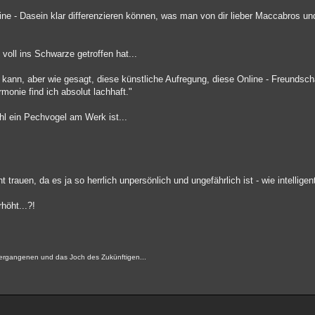
ne - Dasein klar differenzieren können, was man von dir lieber Maccabros u
g voll ins Schwarze getroffen hat...
n kann, aber wie gesagt, diese künstliche Aufregung, diese Online - Freundsc
monie find ich absolut lachhaft."
l ein Pechvogel am Werk ist...
 trauen, da es ja so herrlich unpersönlich und ungefährlich ist - wie intelligen
höht...?!
 Vergangenen und das Joch des Zukünftigen...