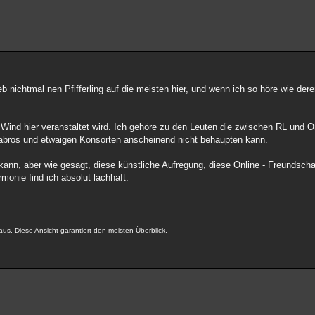
geb nichtmal nen Pfifferling auf die meisten hier, und wenn ich so höre wie deren
n Wind hier veranstaltet wird. Ich gehöre zu den Leuten die zwischen RL und On
cabros und etwaigen Konsorten anscheinend nicht behaupten kann.
 kann, aber wie gesagt, diese künstliche Aufregung, diese Online - Freundsch
monie find ich absolut lachhaft.
us. Diese Ansicht garantiert den meisten Überblick.