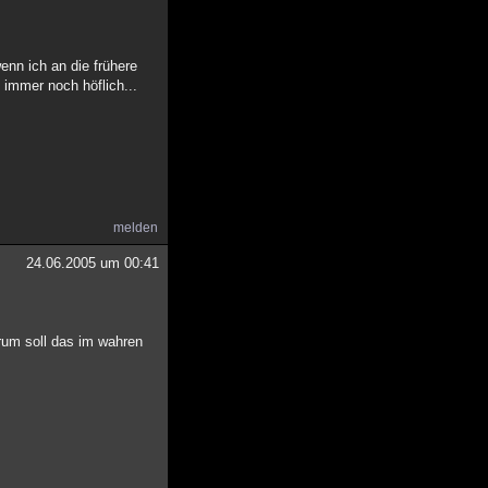
enn ich an die frühere
e immer noch höflich...
melden
24.06.2005 um 00:41
rum soll das im wahren