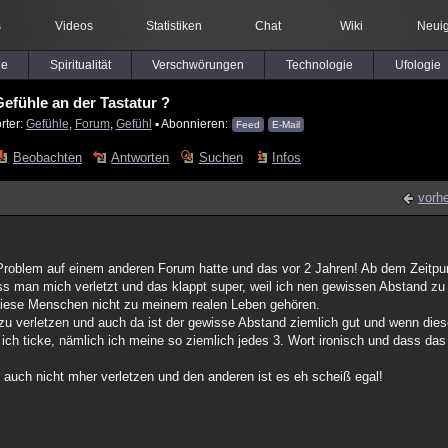
s
Videos
Statistiken
Chat
Wiki
Neuig
le
Spiritualität
Verschwörungen
Technologie
Ufologie
Gefühle an der Tastatur ?
rter:
Gefühle
,
Forum
,
Gefühl
▪ Abonnieren:
Feed
E-Mail
Beobachten
Antworten
Suchen
Infos
vorhe
s Problem auf einem anderen Forum hatte und das vor 2 Jahren! Ab dem Zeitpu
 man mich verletzt und das klappt super, weil ich nen gewissen Abstand zu a
l diese Menschen nicht zu meinem realen Leben gehören.
t zu verletzen und auch da ist der gewisse Abstand ziemlich gut und wenn di
ich ticke, nämlich ich meine so ziemlich jedes 3. Wort ironisch und dass das
h auch nicht mher verletzen und den anderen ist es eh scheiß egal!