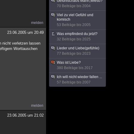
Gefühlschaos Mann,Wieso?
70 Beiträge bis 2004
Viel zu viel Gefühl und
komisch
melden
53 Beiträge bis 2005
23.06.2005 um 20:49
Was empfindest du jetzt?
32 Beiträge bis 2025
 nicht verletzen lassen
Lieder und Liebe(gefühle)
 heftigem Worttauschen
77 Beiträge bis 2023
Was ist Liebe?
380 Beiträge bis 2017
Ich will nicht wieder fallen ...
57 Beiträge bis 2007
melden
23.06.2005 um 21:02