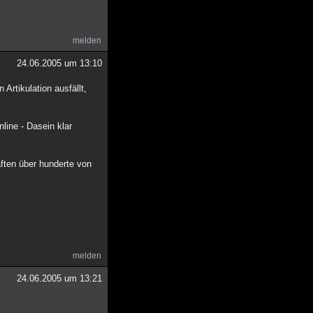
melden
24.06.2005 um 13:10
 Artikulation ausfällt,
line - Dasein klar
aften über hunderte von
melden
24.06.2005 um 13:21