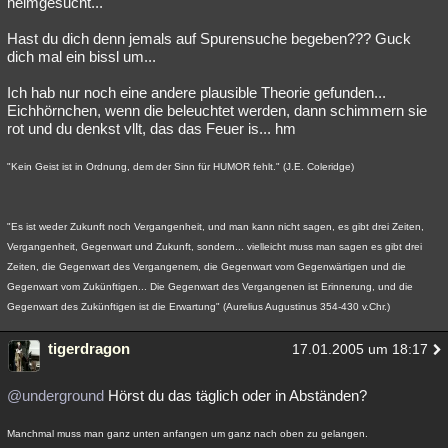
heimgesucht...
Hast du dich denn jemals auf Spurensuche begeben??? Guck
dich mal ein bissl um...
Ich hab nur noch eine andere plausible Theorie gefunden...
Eichhörnchen, wenn die beleuchtet werden, dann schimmern sie
rot und du denkst vllt, das das Feuer is... hm
"Kein Geist ist in Ordnung, dem der Sinn für HUMOR fehlt." (J.E. Coleridge)
"Es ist weder Zukunft noch Vergangenheit, und man kann nicht sagen, es gibt drei Zeiten,
Vergangenheit, Gegenwart und Zukunft, sondern... vielleicht muss man sagen es gibt drei
Zeiten, die Gegenwart des Vergangenem, die Gegenwart vom Gegenwärtigen und die
Gegenwart vom Zukünftigen... Die Gegenwart des Vergangenen ist Erinnerung, und die
Gegenwart des Zukünftigen ist die Erwartung" (Aurelius Augustinus 354-430 v.Chr.)
tigerdragon
17.01.2005 um 18:17
@underground
Hörst du das täglich oder in Abständen?
Manchmal muss man ganz unten anfangen um ganz nach oben zu gelangen.