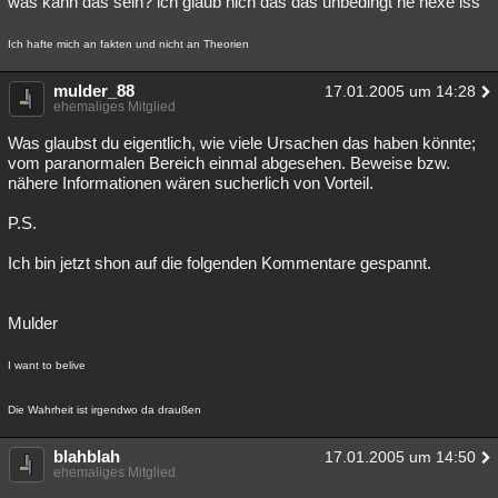
was kann das sein? ich glaub nich das das unbedingt ne hexe iss
Besucht
Teilgenommen
Alle
Neue
Geschlossen
Ich hafte mich an fakten und nicht an Theorien
Lesenswert
Schlüsselwörter
mulder_88
17.01.2005 um 14:28
ehemaliges Mitglied
Was glaubst du eigentlich, wie viele Ursachen das haben könnte;
vom paranormalen Bereich einmal abgesehen. Beweise bzw.
nähere Informationen wären sucherlich von Vorteil.
P.S.
Ich bin jetzt shon auf die folgenden Kommentare gespannt.
Mulder
I want to belive
Die Wahrheit ist irgendwo da draußen
blahblah
17.01.2005 um 14:50
ehemaliges Mitglied