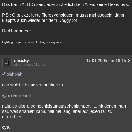
Das kann ALLES sein, aber sicherlich kein Alien, keine Hexe, usw.
P.S.: Gibt exzellente Tierpsychologen, musst mal googeln, dann
klappts auch wieder mit dem Doggy ;o)
DerHamburger
Fighting for peace is like fucking for virginity.
chucky
17.01.2005 um 16:15
ehemaliges Mitglied
@blahblah
das wohlt ich auch schreiben ;-)
@underground
naja, es gibt ja so hochleistungtaschenlampen,.....mit denen man
sau weit strahlen kann, halt net lang, aber auf jeden fall zu
empfehlen.
cya.