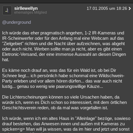
sirllewellyn
17.01.2005 um 18:26
ehemaliges Mitglied
@underground
Ich würde das eher pragmatisch angehen, 1-2 IR-Kameras und
IR-Scheinwerfer oder für den Anfang mal eine Webcam auf das
"Zielgebiet" richten und die Nacht über aufzeichnen, was abgeht
oder auch nicht. Werben sollte man ja nicht, aber es gibt einen
Eletronic-Versand, der eine immense Auswahl an diesen Dingen
hat.
Es käme noch drauf an, was das für ein Wald ist, ob bei Dir
Schnee liegt... ich persönlich habe schonmal eine Wildschwein-
Party erleben und vor allem hören dürfen... das war auch nicht
lustig... genau so wenig wie paarungswillige Käuze...
Die Lichterscheinungen können so viele Ursachen haben, da
würde ich, wenn es Dich schon so interessiert, mit dem örtlichen
Geschichtsverein reden, ob da mal was vorgefallen ist.
Ich würde, wenn ich ein altes Haus in "Alleinlage" bezöge, sowieso
drauf bestehen, das Anwesen innen und außen mit Kameras zu
spicken<g> Man will ja wissen, was da im hier und jetzt und sonst