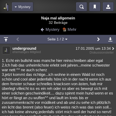
Mystery
Bereiche
Naja mal allgemein
32 Beiträge
Echtzeit
Diskussionen
Blogs
Videos
Statistiken
Mystery
Mehr
Chat
Wiki
Neuigkeiten
Seite
1
/ 2
meine Rubriken
underground
17.01.2005 um 13:34
Menschen
Wissenschaft
Politik
Mystery
Kriminalfälle
ehemaliges Mitglied
Diskussionsleiter
Spiritualität
Verschwörungen
Technologie
Ufologie
1. Echt ein bullshit was manche hier reinschreiben aber egal
2.Ich hab das unheimlichste erlebt seit jahren...meine schwester
war nett ^^ ne auch scherz
Natur
Umfragen
Unterhaltung
3.jetzt kommt das richtige...ich wohne in einem Wald ist noch
weitere Rubriken
schön und cool aber jedenfalls höre ich in der nacht wenn ich aus
dem fenster schaue schnelles knacksen von ästen, hab mir
Philosophie
Träume
Orte
Esoterik
Literatur
überlegt villeicht iss es ein reh oder so aber es bewegt sich mit
einer solchen geschwindikeit.... dazu spinnt mein hund wenn er es
Astronomie
Helpdesk
Gruppen
Gaming
Filme
hört er fängt an zu wuffen^^ und lauft im kreis bis er
zussammenkracht vor müdikeit und ab und zu sehe ich plötzlich
Musik
Clash
Verbesserungen
Allmystery
English
ein licht das brennt (also feuer) ich weiss nich was das sein soll...
ich hab keine ahnung jedenfalls stört mich weil der hund so nervt!
Übersichten