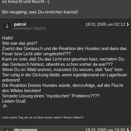
so kreucht und fleucht :-)
Bin neugierig, was Du erreichen kannst!
patrol
18.01.2005 um 02:12
ehemaliges Mitglied
Hallo!
Wie war das jetzt?
Zuerst das Geräusch und die Reaktion des Hundes und dann das
Feuer bzw Licht oder umgekehrt???
Kann es sein, daß Du das Licht erst gesehen hast, nachdem Du
das Geräusch hörtest, obwohl es schon vorher da war???
Wenn Du im Wald wohnst, müsstest Du wissen, daß "fast" kein
Tier ruhig in der Dickung bleibt, wenn irgendjemand ein Lagerfeuer
anbrennt!
Die Reaktion Deines Hundes würde, demzufolge, auf der Flucht
des Wildes beruhen!
Simpele Lösung eines "mystischen" Problems????
Lieben Gruß
-P-
Lebe jeden Tag als ob es Dein letzter wäre!!! Reisen bildet!!!
dersmoggy
18.01.2005 um 10:55