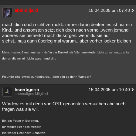
absimiljard
15.04.2005 um 07:48
mach dich doch nciht verrückt..immer daran denken es ist nur ein
Kind...und ansonsten setzt dich doch nach vorne...wenn jemand
anderes sie bemerkt mach dir sorgen..wenn du sie nur
siehst...naja dann überleg mal warum...aber vorher locker bleiben
Manchmal muß man erst sehr tief in die Dunkelheit fallen um wieder Licht zu sehen...danke
denen die mir ein Licht waren und sind
Freunde sind etwas wunderbares....aber gibt es denn Wunder?
feuertigerin
15.04.2005 um 10:40
ehemaliges Mitglied
Würdew es mit denn von OST genannten versuchen abe auch
fragen was sie will.
Bin ein Feuer in Schatten,
bin weder Tier noch Mensch.
Bin weder Licht noch Schatten.