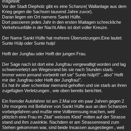
mitgeteilt:
Vor der Stadt Diepholz gibt es eine Schanze( Wallanlage aus dem
Krieg gegen die Sachsen tausend Jahre zuvor).
Daran liegen ein Ort namens Sankt Hülfe.
Dort passieren jedes Jahr in den ersten Maitagen schreckliche
Verkehrsunfälle in der Nacht.Alles ist dort voller Kreuze.
Der Name Sankt Hülfe hat mehrere Übersetzungen.Eine lautet:
Sunte Hülp oder Sunte hulp!
Helft der Jungfau oder Helft der jungen Frau.
Der Sage nach ist dort eine Jungfrau vergewaltigt worden und lag
schwerverletzt am Wegesrand bis sie nach Stunden starb.
Immer wenn jemand vorbeiritt rief sie" Sunte hülp!!!" , also" Helft
mir der Jungfrau oder Helft der Jungfrau!".
Es hat ihr aber scheinbar niemand geholfen und sie starb an ihren
zugefügten Verletzungen , wie oben bereits berichtet.
Ein fremder Autofahrer ist am 2.Mai vor ein paar Jahren gegen 2
Uhr morgens mit Beifahrer von Sankt Hülfe aus an den Schanzen
vorbeigefahren und mußte eine Vollbremsung machen, weil
plötzlich eine Frau im Zitat" weisses Kleid" mitten auf der Strasse
stand und ihm zuwinkte. Nachdem er am Strassenreand zum
Stehen gekommen war, sind beide Insassen ausgestiegen , weil