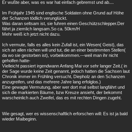
Er wußte aber, was es war hat einfach gebremst und ab....
Im Frühjahr 1945 sind englische Soldaten ohne Grund auf Höhe
der Schanzen tödlich verunglückt.
Was daran seltsam ist, sie fuhren einen Geschützschlepper.Der
fährt ja ziemlich langsam.So ca. 50km/H
Mehr weiß ich jetzt nicht dazu.
Ich vermute, falls es alles kein Zufall ist, ein Wesen( Geist), das
sich an allen rächen will und tut, die an einer bestimmten Stellen(
da wo sie gestorben ist), vorbeikommen.---weil man ihr nicht
geholfen hatte-
Vielleicht passiert irgendwann Anfang Mai vor sehr langer Zeit.( in
der Sage wurde keine Zeit genannt, jedoch hatten die Sachsen laut
Chronik immer im Frühling versucht, Diepholz an den Schanzen
anzugreifen, und das mehrere Jahre lang erfolglos.)
Eine gewagte Vermutung, aber wer dort mal selbst langfährt und
sich die markierten Bäume, bzw Kreuze ansieht, der bekommt
warscheinlich auch Zweifel, das es mit rechten Dingen zugeht.
Wie gesagt, wer es wissenschaftlich erforschen will: Es ist ja bald
wieder Maibeginn.