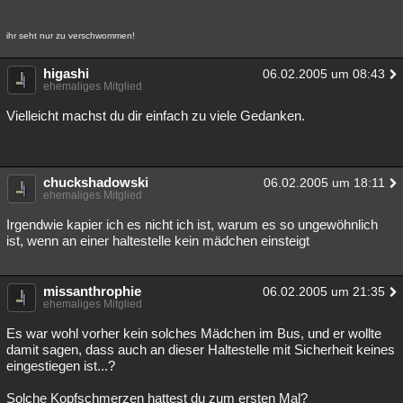
Besucht
Teilgenommen
Alle
Neue
Geschlossen
ihr seht nur zu verschwommen!
Lesenswert
Schlüsselwörter
higashi
06.02.2005 um 08:43
ehemaliges Mitglied
Vielleicht machst du dir einfach zu viele Gedanken.
chuckshadowski
06.02.2005 um 18:11
ehemaliges Mitglied
Irgendwie kapier ich es nicht ich ist, warum es so ungewöhnlich
ist, wenn an einer haltestelle kein mädchen einsteigt
missanthrophie
06.02.2005 um 21:35
ehemaliges Mitglied
Es war wohl vorher kein solches Mädchen im Bus, und er wollte
damit sagen, dass auch an dieser Haltestelle mit Sicherheit keines
eingestiegen ist...?
Solche Kopfschmerzen hattest du zum ersten Mal?