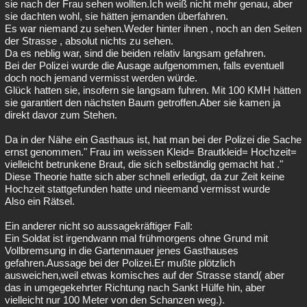
sie nach der Frau sehen wollten.Ich weiß nicht mehr genau, aber
sie dachten wohl, sie hätten jemanden überfahren.
Es war niemand zu sehen.Weder hinter ihnen , noch an den Seiten
der Strasse , absolut nichts zu sehen.
Da es neblig war, sind die beiden relativ langsam gefahren.
Bei der Polizei wurde die Ausage aufgenommen, falls eventuell
doch noch jemand vermisst werden würde.
Glück hatten sie, insofern sie langsam fuhren. Mit 100 KMH hätten
sie garantiert den nächsten Baum getroffen.Aber sie kamen ja
direkt davor zum Stehen.
Da in der Nähe ein Gasthaus ist, hat man bei der Polizei die Sache
ernst genommen." Frau im weissen Kleid= Brautkleid= Hochzeit=
vielleicht betrunkene Braut, die sich selbständig gemacht hat ."
Diese Theorie hatte sich aber schnell erledigt, da zur Zeit keine
Hochzeit stattgefunden hatte und nieemand vermisst wurde
Also ein Rätsel.
Ein anderer nicht so aussagekräftiger Fall:
Ein Soldat ist irgendwann mal frühmorgens ohne Grund mit
Vollbremsung in die Gartenmauer jenes Gasthauses
gefahren.Aussage bei der Polizei.Er mußte plötzlich
ausweichen,weil etwas komisches auf der Strasse stand( aber
das in umgegekehrter Richtung nach Sankt Hülfe hin, aber
vielleicht nur 100 Meter von den Schanzen weg.).