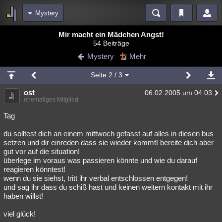
Mystery
Bereiche
Mir macht ein Mädchen Angst!
54 Beiträge
Echtzeit
Diskussionen
Blogs
Videos
Statistiken
Mystery
Mehr
Chat
Wiki
Neuigkeiten
2
Seite
2
/ 3
meine Rubriken
ost
06.02.2005 um 04:03
Menschen
Wissenschaft
Politik
Mystery
Kriminalfälle
ehemaliges Mitglied
Spiritualität
Verschwörungen
Technologie
Ufologie
Tag
du solltest dich an einem mittwoch gefasst auf alles in diesen bus
Natur
Umfragen
Unterhaltung
setzen und dir einreden dass sie wieder kommt! bereite dich aber
weitere Rubriken
gut vor auf die situation!
überlege im voraus was passieren könnte und wie du darauf
Philosophie
Träume
Orte
Esoterik
Literatur
reagieren könntest!
wenn du sie siehst, tritt ihr verbal entschlossen entgegen!
Astronomie
Helpdesk
Gruppen
Gaming
Filme
und sag ihr dass du schiß hast und keinen weitern kontakt mit ihr
haben willst!
Musik
Clash
Verbesserungen
Allmystery
English
viel glück!
Übersichten