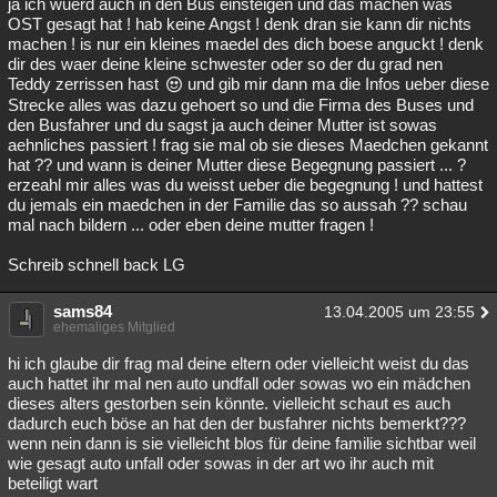
ja ich wuerd auch in den Bus einsteigen und das machen was
OST gesagt hat ! hab keine Angst ! denk dran sie kann dir nichts
machen ! is nur ein kleines maedel des dich boese anguckt ! denk
dir des waer deine kleine schwester oder so der du grad nen
Teddy zerrissen hast
und gib mir dann ma die Infos ueber diese
Strecke alles was dazu gehoert so und die Firma des Buses und
den Busfahrer und du sagst ja auch deiner Mutter ist sowas
aehnliches passiert ! frag sie mal ob sie dieses Maedchen gekannt
hat ?? und wann is deiner Mutter diese Begegnung passiert ... ?
erzeahl mir alles was du weisst ueber die begegnung ! und hattest
du jemals ein maedchen in der Familie das so aussah ?? schau
mal nach bildern ... oder eben deine mutter fragen !
Schreib schnell back LG
sams84
13.04.2005 um 23:55
ehemaliges Mitglied
hi ich glaube dir frag mal deine eltern oder vielleicht weist du das
auch hattet ihr mal nen auto undfall oder sowas wo ein mädchen
dieses alters gestorben sein könnte. vielleicht schaut es auch
dadurch euch böse an hat den der busfahrer nichts bemerkt???
wenn nein dann is sie vielleicht blos für deine familie sichtbar weil
wie gesagt auto unfall oder sowas in der art wo ihr auch mit
beteiligt wart