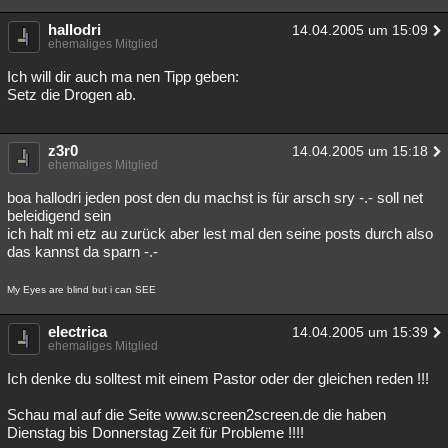
hallodri
14.04.2005 um 15:09
ehemaliges Mitglied
Ich will dir auch ma nen Tipp geben:
Setz die Drogen ab.
z3r0
14.04.2005 um 15:18
ehemaliges Mitglied
boa hallodri jeden post den du machst is für arsch sry -.- soll net
beleidigend sein
ich halt mi etz au zurück aber lest mal den seine posts durch also
das kannst da sparn -.-
My Eyes are blind but i can SEE
electrica
14.04.2005 um 15:39
ehemaliges Mitglied
Ich denke du solltest mit einem Pastor oder der gleichen reden !!!
Schau mal auf die Seite www.screen2screen.de die haben
Dienstag bis Donnerstag Zeit für Probleme !!!!