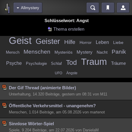
Allmystery
Bereiche
Schlüsselwort: Angst
Echtzeit
Diskussionen
Blogs
Videos
Statistiken
Thema erstellen
Geist
Chat
Wiki
Neuigkeiten
2
Geister
Hilfe
Leben
Horror
Liebe
meine Rubriken
Menschen
Panik
Mysteriös
Mystery
Nacht
Mensch
Menschen
Wissenschaft
Politik
Mystery
Kriminalfälle
Traum
Tod
Psyche
Träume
Psychologie
Schlaf
Spiritualität
Verschwörungen
Technologie
Ufologie
UFO
Ängste
Natur
Umfragen
Unterhaltung
Der Gif Thread (animierte Bilder)
weitere Rubriken
Unterhaltung, 14.320 Beiträge, gestern um 08:31 von M11
Philosophie
Träume
Orte
Esoterik
Literatur
Öffentliche Verkehrsmittel - unangenehm?
Astronomie
Helpdesk
Gruppen
Gaming
Filme
Menschen, 1.014 Beiträge, am 05.08.2026 von martenot
Musik
Clash
Verbesserungen
Allmystery
English
Sinnlose Wörter-Spiel
Übersichten
Spiele, 9.204 Beiträge, am 22.07.2026 von DanielaM