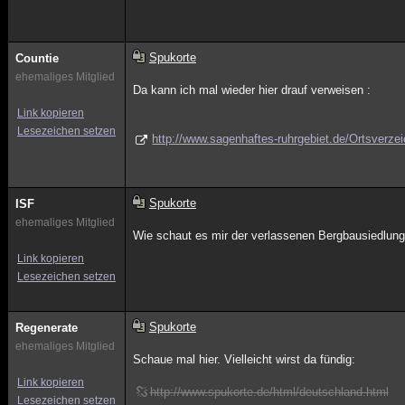
Spukorte
Countie
ehemaliges Mitglied
Da kann ich mal wieder hier drauf verweisen :
Link kopieren
Lesezeichen setzen
http://www.sagenhaftes-ruhrgebiet.de/Ortsverzei
Spukorte
ISF
ehemaliges Mitglied
Wie schaut es mir der verlassenen Bergbausiedlun
Link kopieren
Lesezeichen setzen
Spukorte
Regenerate
ehemaliges Mitglied
Schaue mal hier. Vielleicht wirst da fündig:
Link kopieren
http://www.spukorte.de/html/deutschland.html
Lesezeichen setzen