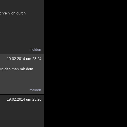
chreinlich durch
melden
19.02.2014 um 23:24
Berg,den man mit dem
melden
19.02.2014 um 23:26