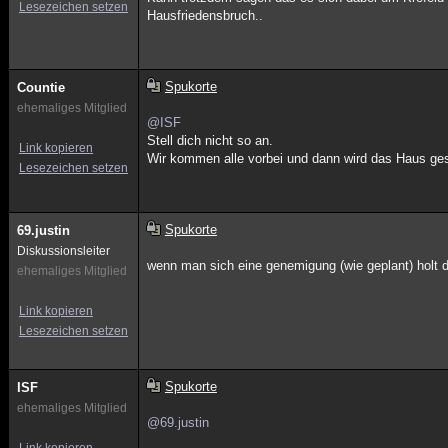
Lesezeichen setzen
Hausfriedensbruch..
Spukorte
Countie
ehemaliges Mitglied
@ISF
Stell dich nicht so an.
Link kopieren
Wir kommen alle vorbei und dann wird das Haus ge
Lesezeichen setzen
Spukorte
69.justin
Diskussionsleiter
wenn man sich eine genemigung (wie geplant) holt 
ehemaliges Mitglied
Link kopieren
Lesezeichen setzen
Spukorte
ISF
ehemaliges Mitglied
@69.justin