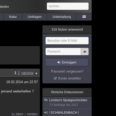
keiten
Natur
Umfragen
Unterhaltung
3
1
9
Nutzer anwesend
Einloggen
Passwort vergessen?
1
2
nächste
Konto erstellen
19.02.2014 um 22:57
 jemand weiterhelfen ?
Ähnliche Diskussionen
London's Spukgeschichten
72 Beiträge bis 2017
! SCHMALENBACH !
1x zitiert
melden