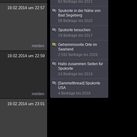
62 Beiträge bis 2021
19.02.2014 um 22:57
Spukorte in der Nähe von
Bad Segeberg
58 Beiträge bis 2020
Spukorte besuchen
29 Beiträge bis 2017
Geheimnisvolle Orte im
melden
Saarland
2.592 Beiträge bis 2026
19.02.2014 um 22:59
Hallo zusammen Seiten für
Spukorte
14 Beiträge bis 2019
[Sammelthread] Spukorte
USA
4 Beiträge bis 2018
melden
19.02.2014 um 23:01