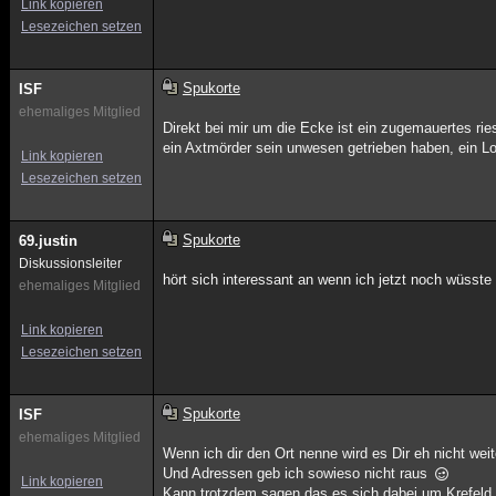
Link kopieren
Lesezeichen setzen
Spukorte
ISF
ehemaliges Mitglied
Direkt bei mir um die Ecke ist ein zugemauertes ri
ein Axtmörder sein unwesen getrieben haben, ein Lo
Link kopieren
Lesezeichen setzen
Spukorte
69.justin
Diskussionsleiter
hört sich interessant an wenn ich jetzt noch wüsst
ehemaliges Mitglied
Link kopieren
Lesezeichen setzen
Spukorte
ISF
ehemaliges Mitglied
Wenn ich dir den Ort nenne wird es Dir eh nicht wei
Und Adressen geb ich sowieso nicht raus
Link kopieren
Kann trotzdem sagen das es sich dabei um Krefeld ha