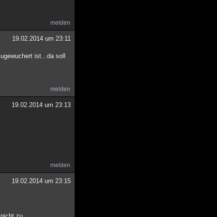
melden
19.02.2014 um 23:11
gewuchert ist...da soll
melden
19.02.2014 um 23:13
melden
19.02.2014 um 23:15
 nicht zu