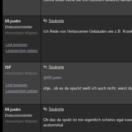
Spukorte
69.justin
Diskussionsleiter
Ich Rede von Verlassenen Gebäuden wie z.B. Kranke
ehemaliges Mitglied
Link kopieren
Lesezeichen setzen
Spukorte
ISF
ehemaliges Mitglied
@69.justin
Link kopieren
ohje...ob es da spuckt weiß ich auch nicht, warst
Lesezeichen setzen
Spukorte
69.justin
Diskussionsleiter
Ob das da spukt ist mir eigentlich scheiss egal sowas
ehemaliges Mitglied
acelormittal