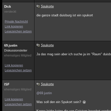
Spukorte
Dick
versteckt
die ganze stadt duisburg ist ein spukort
Private Nachricht
Link kopieren
Lesezeichen setzen
Spukorte
69.justin
Diskussionsleiter
Ja das mag sein aber ich suche ja im "Raum" duis
ehemaliges Mitglied
Link kopieren
Lesezeichen setzen
Spukorte
ISF
ehemaliges Mitglied
@69.justin
Link kopieren
Was soll den ein Spukort sein?
Lesezeichen setzen
Kenne leider keine die von Geistern bewohnt werde