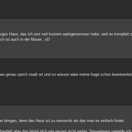
esiges Haus, das ich erst seit kurzem wahrgenommen habe, weil es komplett zu
ch ist auch in der Mauer...xD
e wo genau sprich stadt ort und so wüsste wäre meine frage schon beantwortet
ter bringen, denn das Haus ist zu versteckt als das man es einfach findet.
ndelt aber das bringt dich wie gesagt nicht weiter. Desweiteren verhelfe ich