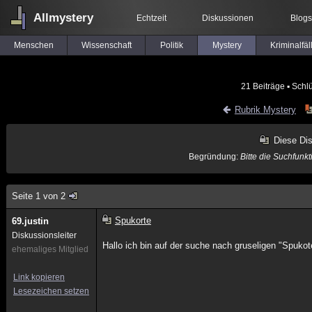
Allmystery
Echtzeit
Diskussionen
Blogs
Menschen
Wissenschaft
Politik
Mystery
Kriminalfäl
21 Beiträge
▪ Schl
Rubrik Mystery
Diese Di
Begründung:
Bitte die Suchfunk
Seite 1 von 2
Spukorte
69.justin
Diskussionsleiter
Hallo ich bin auf der suche nach gruseligen "Spuk
ehemaliges Mitglied
Link kopieren
Lesezeichen setzen