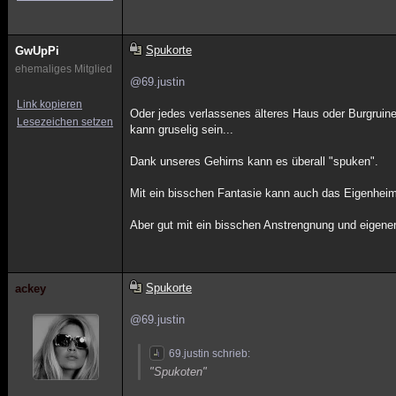
Spukorte
GwUpPi
ehemaliges Mitglied
@69.justin
Link kopieren
Oder jedes verlassenes älteres Haus oder Burgruinen
Lesezeichen setzen
kann gruselig sein...
Dank unseres Gehirns kann es überall "spuken".
Mit ein bisschen Fantasie kann auch das Eigenhei
Aber gut mit ein bisschen Anstrengnung und eigener
Spukorte
ackey
@69.justin
69.justin schrieb:
"Spukoten"