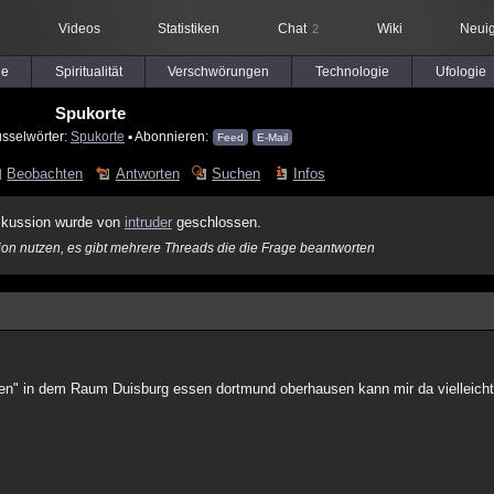
Videos
Statistiken
Chat
Wiki
Neuig
2
le
Spiritualität
Verschwörungen
Technologie
Ufologie
Spukorte
üsselwörter:
Spukorte
▪ Abonnieren:
Feed
E-Mail
Beobachten
Antworten
Suchen
Infos
skussion wurde von
intruder
geschlossen.
tion nutzen, es gibt mehrere Threads die die Frage beantworten
oten" in dem Raum Duisburg essen dortmund oberhausen kann mir da vielleicht