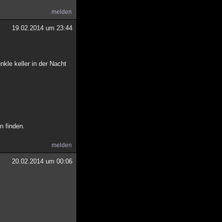
melden
19.02.2014 um 23:44
kle keller in der Nacht
n finden.
melden
20.02.2014 um 00:06