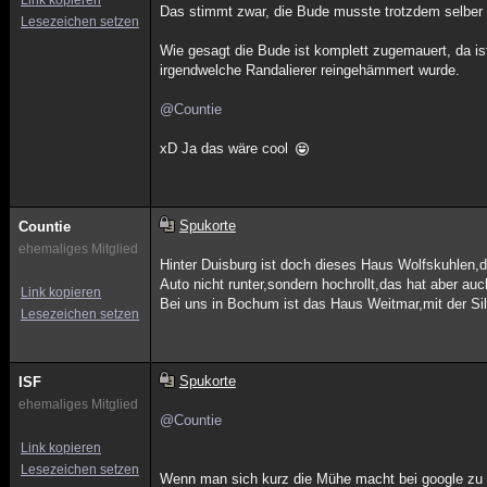
Link kopieren
Das stimmt zwar, die Bude musste trotzdem selber f
Lesezeichen setzen
Wie gesagt die Bude ist komplett zugemauert, da ist
irgendwelche Randalierer reingehämmert wurde.
@Countie
xD Ja das wäre cool
Spukorte
Countie
ehemaliges Mitglied
Hinter Duisburg ist doch dieses Haus Wolfskuhlen,
Auto nicht runter,sondern hochrollt,das hat aber auc
Link kopieren
Bei uns in Bochum ist das Haus Weitmar,mit der Sil
Lesezeichen setzen
Spukorte
ISF
ehemaliges Mitglied
@Countie
Link kopieren
Lesezeichen setzen
Wenn man sich kurz die Mühe macht bei google zu s