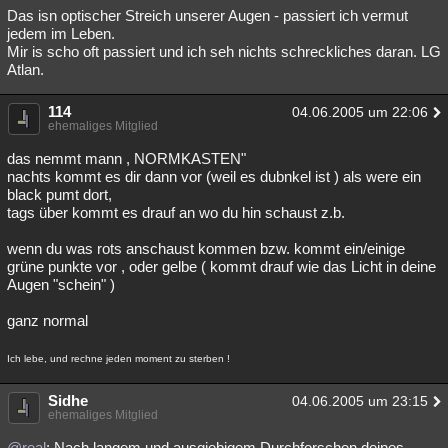
Das isn optischer Streich unserer Augen - passiert ich vermut
jedem im Leben.
Mir is scho oft passiert und ich seh nichts schreckliches daran. LG
Atlan.
114
04.06.2005 um 22:06
ehemaliges Mitglied
das nemmt mann , NORMKASTEN"
nachts kommt es dir dann vor (weil es dubnkel ist ) als were ein
black pumt dort,
tags über kommt es drauf an wo du hin schaust z.b.
wenn du was rots anschaust kommen bzw. kommt ein/einige
grüne punkte vor , oder gelbe ( kommt drauf wie das Licht in deine
Augen "schein" )
ganz normal
Ich lebe, und rechne jeden moment zu sterben !
Sidhe
04.06.2005 um 23:15
ehemaliges Mitglied
@real
: Nach langem und ausgiebigem Durchforschen deines