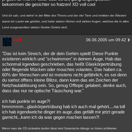
bekommen die gesichter so fratzen! XD voll cool
Und ich sah, und siehe! in der Mitte des Throns und der vier Tiere und inmitten der Ältesten
stand ein Lamm wie getötet, und hatte sieben Hörner und sieben Augen, welches die in alles
Land ausgesandten sieben Geister Gottes sind.
ne0
06.06.2005 um 09:42
"Das ist kein Streich, der dir dein Gehirn spielt! Diese Punkte
existieren wirklich und "schwimmen" in deinem Auge. Hab das
schonmal irgendwo geschrieben, das heißt Glaskörpertrübung
oder fliegende Mücken oder mouches volantes. Das haben ca.
60% der Menschen und ist meistens nicht gefährlich, es sei denn
du siehst öffters kleine Blitze, dann kann das ein Zeichen der
Netzhautablösung sein. So, genug Offtopic gelabert, denke auch,
dass das nur ne optische Täuschung war."
ich hab punkte im auge?!
hmmmmm...glaskörpertrübung hab ich auch mal gehört....na toll
ich hab irgendwelche dinger im auge..das gefällt mir jetzt gerade
garnicht...kann ich da was gegen machen lassen?!
Wenn man die CD rückwärts laufen lässt sind Satanische klänge zu hören,schlimmer