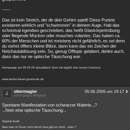
------
Das ist kein Streich, der dir dein Gehirn spielt! Diese Punkte
existieren wirklich und "schwimmen" in deinem Auge. Hab das
schonmal irgendwo geschrieben, das heißt Glaskörpertrübung
oder fliegende Mücken oder mouches volantes. Das haben ca.
60% der Menschen und ist meistens nicht gefährlich, es sei denn
du siehst öffters kleine Blitze, dann kann das ein Zeichen der
Netzhautablösung sein. So, genug Offtopic gelabert, denke auch,
dass das nur ne optische Täuschung war.
Homepage am 28.05.05 aktualisiert! Jetzt mit täglich drei neuen Cartoons
www.stefan-kiesel.gmxhome.de
obermagier
05.06.2005 um 19:17
ehemaliges Mitglied
Spontane Manifestation von schwarzer Materie...?
...Nein eine optische Täuschung...
Sapere Aude
Was man in Punin nicht kennt das gibt es nicht...oder ?