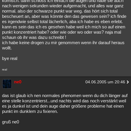
komisch. dann schloss ich einfach die augen und habe sie auch
nach wenigen sekunden wieder aufgemacht, und alles war ganz
Besucht
Teilgenommen
Alle
Neue
Geschlossen
normal. also der schwarze punkt war weg. das hört sich total
bescheuert an, aber was könnte den das gewesen sein? ich finde
Lesenswert
Schlüsselwörter
es irgendwie selbst total lächerlich, aba ich habe es eben erlebt.
kann es sein das ich es gesehen habe weil ich mich so auf einen
punkt konzentriert habe? oder wie oder wo oder was? naja mal
schaun ob ihr was dazu schreibt !
ich habe keine drogen zu mir genommen wenn ihr darauf heraus
wollt.
bye real
real
ne0
04.06.2005 um 20:46
das ist glaub ich nen normales phenomen wenn du dich länger auf
eine stelle konzentrierst...und nachts wird das noch verstärkt weil
es ja dunkel ist und dein auge daher größere probleme hat einen
punkt im dunklem zu fixieren.
gruß ne0