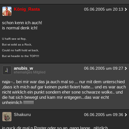
König_Rasta
05.06.2005 um 20:13
schon kenn ich auch!
is normal denk ich!
U haffi see wi flop,
But wi solid as a Rock,
Could no haffi hold wi back,
But wi headin to the TOP!!!!
anubis_w
06.06.2005 um 09:27
ehemaliges Mitglied
naja--.. bei mir war das ja auch mal so ... nur mit dem unterschied
,dass ich mich auf gar keinen punkt fixiert hatte... und es war auch
nicht wirklich ein punkt sondern eher sone schwarze wolke.. und
die hat sich bewegt und kam mir entgegen...das war echt
unheimlich !!!!!!!!!
Shakuru
06.06.2005 um 09:36
jo guck dir mal n Poster oder so an, gang lange...plözlich