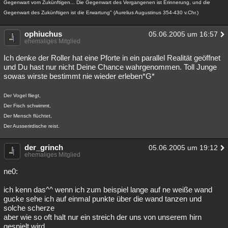
Gegenwart vom Zukünftigen... Die Gegenwart des Vergangenen ist Erinnerung, und die
Gegenwart des Zukünftigen ist die Erwartung" (Aurelius Augustinus 354-430 v.Chr.)
ophiuchus
05.06.2005 um 16:57
ehemaliges Mitglied
Ich denke der Roller hat eine Pforte in ein parallel Realität geöffnet
und Du hast nur nicht Deine Chance wahrgenommen. Toll Junge
sowas wirste bestimmt nie wieder erleben*G*
Der Vogel fliegt,
Der Fisch schwimmt,
Der Mensch flüchtet,
Der Ausserirdische reist.
der_grinch
05.06.2005 um 19:12
ehemaliges Mitglied
ne0:
ich kenn das^^ wenn ich zum beispiel lange auf ne weiße wand
gucke sehe ich auf einmal punkte über die wand tanzen und
solche scherze
aber wie so oft halt nur ein streich der uns von unserem hirn
gespielt wird