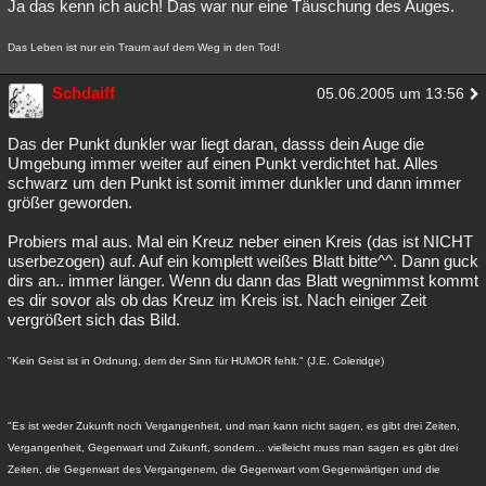
Ja das kenn ich auch! Das war nur eine Täuschung des Auges.
Das Leben ist nur ein Traum auf dem Weg in den Tod!
Schdaiff
05.06.2005 um 13:56
Das der Punkt dunkler war liegt daran, dasss dein Auge die
Umgebung immer weiter auf einen Punkt verdichtet hat. Alles
schwarz um den Punkt ist somit immer dunkler und dann immer
größer geworden.
Probiers mal aus. Mal ein Kreuz neber einen Kreis (das ist NICHT
userbezogen) auf. Auf ein komplett weißes Blatt bitte^^. Dann guck
dirs an.. immer länger. Wenn du dann das Blatt wegnimmst kommt
es dir sovor als ob das Kreuz im Kreis ist. Nach einiger Zeit
vergrößert sich das Bild.
"Kein Geist ist in Ordnung, dem der Sinn für HUMOR fehlt." (J.E. Coleridge)
"Es ist weder Zukunft noch Vergangenheit, und man kann nicht sagen, es gibt drei Zeiten,
Vergangenheit, Gegenwart und Zukunft, sondern... vielleicht muss man sagen es gibt drei
Zeiten, die Gegenwart des Vergangenem, die Gegenwart vom Gegenwärtigen und die