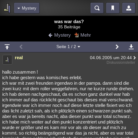
Mystery
Bereiche
was war das?
35 Beiträge
Echtzeit
Diskussionen
Blogs
Videos
Statistiken
Mystery
Mehr
Chat
Wiki
Neuigkeiten
2
Seite
1
/ 2
meine Rubriken
real
04.06.2005 um 20:44
Menschen
Wissenschaft
Politik
Mystery
Kriminalfälle
Diskussionsleiter
Spiritualität
Verschwörungen
Technologie
Ufologie
hallo zusammen !
ich habe gestern was komisches erlebt.
ich war mit zwei freunden irgendwo in der pampa. dann sind die
Natur
Umfragen
Unterhaltung
zwei kurz mit dem roller weggefahren, nur ne kurze runde drehen.
weitere Rubriken
ich hab denen nachgeschaut, da es schon ganz dunkel war hab
ich immer auf das rücklicht geschaut bis dieses mal verschwand.
Philosophie
Träume
Orte
Esoterik
Literatur
irgendwie war ich immer noch auf diese letzte stelle fixiert wo ich
das licht zuletzt sah, als ich plötzlich einen schwarzen punkt sah.
Astronomie
Helpdesk
Gruppen
Gaming
Filme
aber es war ja bereits nacht, aba dieser punkt war total schwarz.
ich habe mich weiter auf den punkt konzentriert und plötzlich
Musik
Clash
Verbesserungen
Allmystery
English
wurde er größer und es kam mir vor als ob dieser auf mich zu
kommt. so richtig beängstigend war das ja nicht, aber es war total
Übersichten