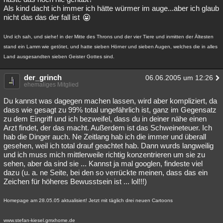
Als kind dacht ich immer ich hätte würmer im auge...aber ich glaub
nicht das das der fall ist
Und ich sah, und siehe! in der Mitte des Throns und der vier Tiere und inmitten der Ältesten
stand ein Lamm wie getötet, und hatte sieben Hörner und sieben Augen, welches die in alles
Land ausgesandten sieben Geister Gottes sind.
der_grinch
06.06.2005 um 12:26
ehemaliges Mitglied
Du kannst was dagegen machen lassen, wird aber kompliziert, da
dass wie gesagt zu 99% total ungefährlich ist, ganz im Gegensatz
zu dem Eingriff und ich bezweifel, dass du in deiner nähe einen
Arzt findet, der das macht. Außerdem ist das Schweineteuer. Ich
hab die Dinger auch. Ne Zeitlang hab ich die immer und überall
gesehen, weil ich total drauf geachtet hab. Dann wurds langweilig
und ich muss mich mittlerweile richtig konzentrieren um sie zu
sehen, aber da sind sie ... Kannst ja mal googlen, findeste viel
dazu (u. a. ne Seite, bei den so verrückte meinen, dass das ein
Zeichen für höheres Bewusstsein ist ... lol!!!)
Homepage am 28.05.05 aktualisiert! Jetzt mit täglich drei neuen Cartoons
www.stefan-kiesel.gmxhome.de