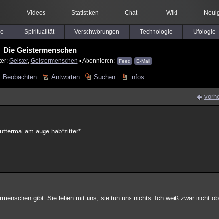
s
Videos
Statistiken
Chat
Wiki
Neuig
le
Spiritualität
Verschwörungen
Technologie
Ufologie
Die Geistermenschen
ter:
Geister
,
Geistermenschen
▪ Abonnieren:
Feed
E-Mail
Beobachten
Antworten
Suchen
Infos
vorhe
muttermal am auge hab*zitter*
menschen gibt. Sie leben mit uns, sie tun uns nichts. Ich weiß zwar nicht ob