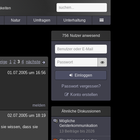
keiten
Natur
Umfragen
Unterhaltung
7
5
6
Nutzer anwesend
rige
1
2
3
4
nächste
01.07.2005 um 16:56
Einloggen
Passwort vergessen?
Konto erstellen
melden
Ähnliche Diskussionen
02.07.2005 um 18:19
Mögliche
Geisterkommunikation
 sie wissen, dass sie
13 Beiträge bis 2026