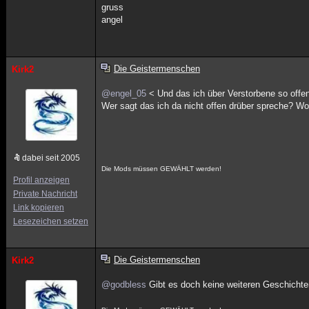
gruss
angel
Die Geistermenschen
Kirk2
@engel_05
< Und das ich über Verstorbene so offen
Wer sagt das ich da nicht offen drüber spreche? Wo
dabei seit 2005
Die Mods müssen GEWÄHLT werden!
Profil anzeigen
Private Nachricht
Link kopieren
Lesezeichen setzen
Die Geistermenschen
Kirk2
@godbless
Gibt es doch keine weiteren Geschicht