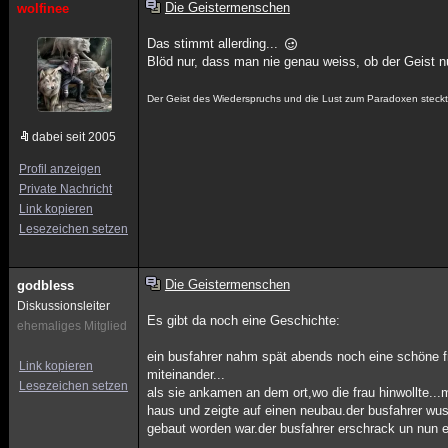
Die Geistermenschen
wolfinee
Das stimmt allerding...
Blöd nur, dass man nie genau weiss, ob der Geist 
Der Geist des Wiederspruchs und die Lust zum Paradoxen steckt i
dabei seit 2005
Profil anzeigen
Private Nachricht
Link kopieren
Lesezeichen setzen
Die Geistermenschen
godbless
Diskussionsleiter
Es gibt da noch eine Geschichte:
ehemaliges Mitglied
ein busfahrer nahm spät abends noch eine schöne fr
Link kopieren
miteinander...
Lesezeichen setzen
als sie ankamen an dem ort,wo die frau hinwollte...
haus und zeigte auf einen neubau.der busfahrer wu
gebaut worden war.der busfahrer erschrack un nun erk