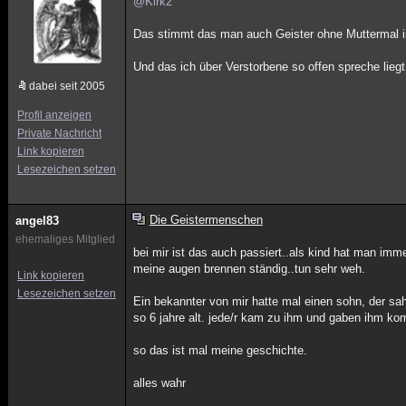
@Kirk2
Das stimmt das man auch Geister ohne Muttermal im Aug
Und das ich über Verstorbene so offen spreche lieg
dabei seit 2005
Profil anzeigen
Private Nachricht
Link kopieren
Lesezeichen setzen
Die Geistermenschen
angel83
ehemaliges Mitglied
bei mir ist das auch passiert..als kind hat man imm
meine augen brennen ständig..tun sehr weh.
Link kopieren
Lesezeichen setzen
Ein bekannter von mir hatte mal einen sohn, der sah
so 6 jahre alt. jede/r kam zu ihm und gaben ihm ko
so das ist mal meine geschichte.
alles wahr