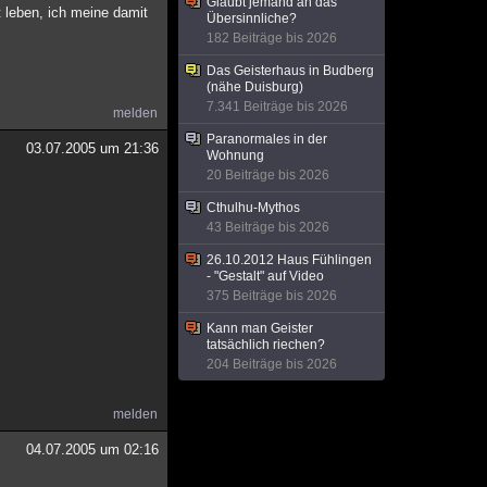
Glaubt jemand an das
 leben, ich meine damit
Übersinnliche?
182 Beiträge bis 2026
Das Geisterhaus in Budberg
(nähe Duisburg)
7.341 Beiträge bis 2026
melden
Paranormales in der
03.07.2005 um 21:36
Wohnung
20 Beiträge bis 2026
Cthulhu-Mythos
43 Beiträge bis 2026
26.10.2012 Haus Fühlingen
- "Gestalt" auf Video
375 Beiträge bis 2026
Kann man Geister
tatsächlich riechen?
204 Beiträge bis 2026
melden
04.07.2005 um 02:16