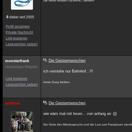
Die Mods müssen GEWÄHLT werden!
dabei seit 2005
Profil anzeigen
Private Nachricht
Link kopieren
Lesezeichen setzen
Die Geistermenschen
monsterfrank
ehemaliges Mitglied
ich verstehe nur Bahnhof...!!!
Link kopieren
immer Easy bleiben
Lesezeichen setzen
Die Geistermenschen
wolfinee
wie wärs mal mit lesen... von anfang an
Der Geist des Wiederspruchs und die Lust zum Paradoxen steckt i