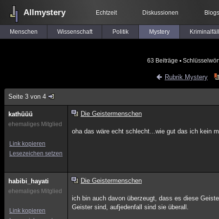
Allmystery
Echtzeit
Diskussionen
Blog
Menschen
Wissenschaft
Politik
Mystery
Kriminalfäl
63 Beiträge
▪ Schlüsselwör
Rubrik Mystery
Seite 3 von 4
Die Geistermenschen
kathüüü
ehemaliges Mitglied
oha das wäre echt schlecht...wie gut das ich kein 
Link kopieren
Lesezeichen setzen
Die Geistermenschen
habibi_hayati
ehemaliges Mitglied
ich bin auch davon überzeugt, dass es diese Geister
Geister sind, aufjedenfall sind sie überall.
Link kopieren