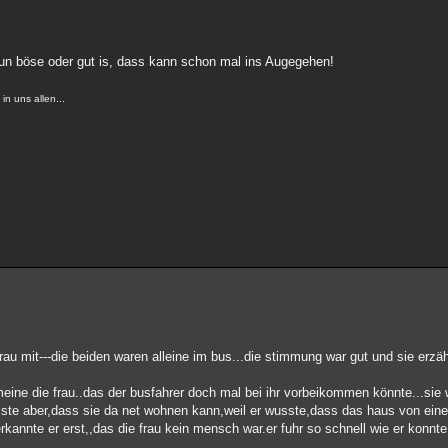
nun böse oder gut is, dass kann schon mal ins Augegehen!
n uns allen...
au mit---die beiden waren alleine im bus...die stimmung war gut und sie erzä
meine die frau..das der busfahrer doch mal bei ihr vorbeikommen könnte...sie
sste aber,dass sie da net wohnen kann,weil er wusste,dass das haus von ei
annte er erst,,das die frau kein mensch war.er fuhr so schnell wie er konnte 