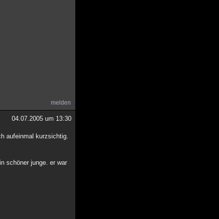
melden
04.07.2005 um 13:30
h aufeinmal kurzsichtig.
in schöner junge. er war