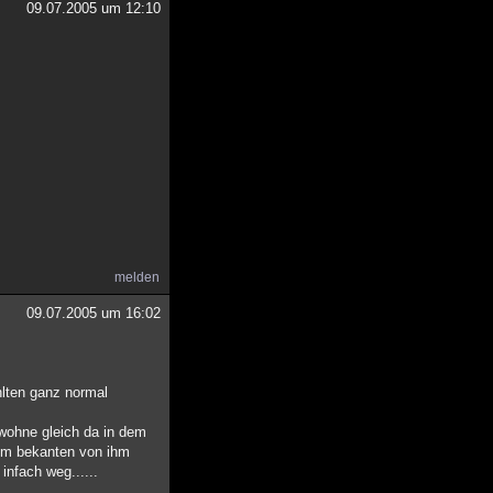
09.07.2005 um 12:10
melden
09.07.2005 um 16:02
hlten ganz normal
 wohne gleich da in dem
nem bekanten von ihm
infach weg......