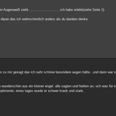
enweiß sieht...............................ich habs erlebt(siehe Seite 1).
t daran das ich wahrscheinlich anders als du darüber denke.
er zu mir gesagt das ich sehr schöne besondere augen hätte...und dann war ic
 wunderschön aus ein kleiner engel. alle sagten und hielten an, och was für e
mplimente..eines tages wurde er schwer krank und starb.