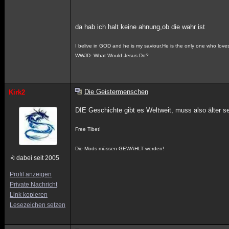
da hab ich halt keine ahnung,ob die wahr ist
I belive in GOD and he is my saviour.He is the only one who loves
WWJD- What Would Jesus Do?
Die Geistermenschen
Kirk2
DIE Geschichte gibt es Weltweit, muss also älter se
Free Tibet!
Die Mods müssen GEWÄHLT werden!
dabei seit 2005
Profil anzeigen
Private Nachricht
Link kopieren
Lesezeichen setzen