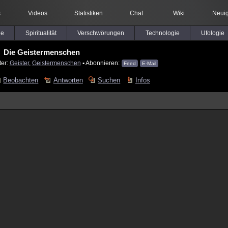
s
Videos
Statistiken
Chat
Wiki
Neuig
le
Spiritualität
Verschwörungen
Technologie
Ufologie
Die Geistermenschen
ter:
Geister
,
Geistermenschen
▪ Abonnieren:
Feed
E-Mail
Beobachten
Antworten
Suchen
Infos