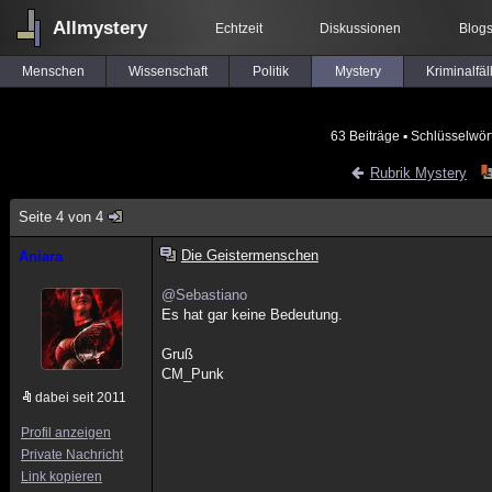
Allmystery
Echtzeit
Diskussionen
Blog
Menschen
Wissenschaft
Politik
Mystery
Kriminalfäl
63 Beiträge
▪ Schlüsselwör
Rubrik Mystery
Seite 4 von 4
Die Geistermenschen
Aniara
@Sebastiano
Es hat gar keine Bedeutung.
Gruß
CM_Punk
dabei seit 2011
Profil anzeigen
Private Nachricht
Link kopieren