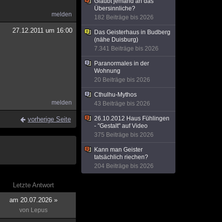
Glaubt jemand an das
Übersinnliche?
melden
182 Beiträge bis 2026
27.12.2011 um 16:00
Das Geisterhaus in Budberg
(nähe Duisburg)
7.341 Beiträge bis 2026
Paranormales in der
Wohnung
20 Beiträge bis 2026
Cthulhu-Mythos
melden
43 Beiträge bis 2026
26.10.2012 Haus Fühlingen
vorherige Seite
- "Gestalt" auf Video
375 Beiträge bis 2026
Kann man Geister
tatsächlich riechen?
204 Beiträge bis 2026
Letzte Antwort
am 20.07.2026 »
von
Lepus