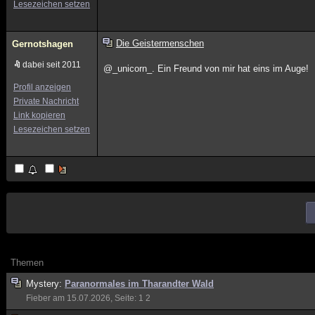
Lesezeichen setzen
Die Geistermenschen
Gernotshagen
dabei seit 2011
@_unicorn_. Ein Freund von mir hat eins im Auge!
Profil anzeigen
Private Nachricht
Link kopieren
Lesezeichen setzen
Themen
Mystery:
Paranormales im Tharandter Wald
Fieber
am 15.07.2026, Seite:
1
2