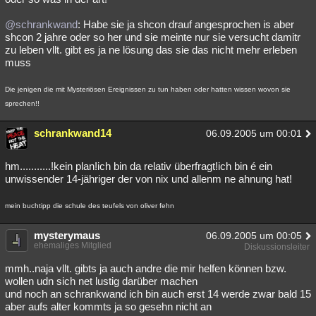
@schrankwand
: Habe sie ja shcon drauf angesprochen is aber
shcon 2 jahre oder so her und sie meinte nur sie versucht damitr
zu leben vllt. gibt es ja ne lösung das sie das nicht mehr erleben
muss
Die jenigen die mit Mysteriösen Ereignissen zu tun haben oder hatten wissen wovon sie
sprechen!!
schrankwand14
06.09.2005 um 00:01
hm...........!kein plan!ich bin da relativ überfragt!ich bin é ein
unwissender 14-jähriger der von nix und allenm ne ahnung hat!
mein buchtipp die schule des teufels von oliver fehn
mysterymaus
06.09.2005 um 00:05
ehemaliges Mitglied
Diskussionsleiter
mmh..naja vllt. gibts ja auch andre die mir helfen können bzw.
wollen udn sich net lustig darüber machen
und noch an schrankwand ich bin auch erst 14 werde zwar bald 15
aber aufs alter kommts ja so gesehn nicht an