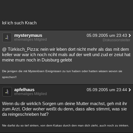
Besucht
Teilgenommen
Alle
Neue
Geschlossen
Lesenswert
Schlüsselwörter
lol ich such Krach
mysterymaus
05.09.2005 um 23:43
ehemaliges Mitglied
Diskussionsleiter
@ Türkisch_Pizza: nein wir leben dort nicht mehr als das mit dem
keller war war ich noch nciht mals auf der welt und zud er zeiut hat
meine mum noch in Duisburg gelebt
Die jenigen die mit Mysteriösen Ereignissen zu tun haben oder hatten wissen wovon sie
sprechen!!
apfelhaus
05.09.2005 um 23:44
ehemaliges Mitglied
Wenn du dir wirklich Sorgen um deine Mutter machst, geh mit ihr
zum Arzt. Oder woher weißt du denn, dass alles stimmt, was sie
da reingeschrieben hat?
Nie darfst du so tief sinken, von dem Kakao durch den man dich zieht, auch noch zu trinken.