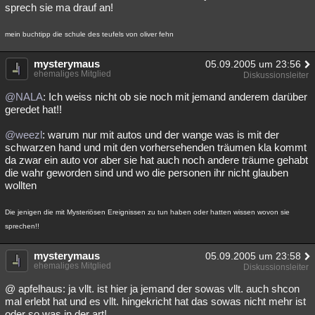
sprech sie ma drauf an!
mein buchtipp die schule des teufels von oliver fehn
mysterymaus
05.09.2005 um 23:56
ehemaliges Mitglied
Diskussionsleiter
@NALA
: Ich weiss nicht ob sie noch mit jemand anderem darüber
geredet hat!!
@weezl
: warum nur mit autos und der wange was is mit der
schwarzen hand und mit den vorhersehenden träumen kla kommt
da zwar ein auto vor aber sie hat auch noch andere träume gehabt
die wahr geworden sind und wo die personen ihr nicht glauben
wollten
Die jenigen die mit Mysteriösen Ereignissen zu tun haben oder hatten wissen wovon sie
sprechen!!
mysterymaus
05.09.2005 um 23:58
ehemaliges Mitglied
Diskussionsleiter
@ apfelhaus: ja vllt. ist hier ja jemand der sowas vllt. auch shcon
mal erlebt hat und es vllt. hingekricht hat das sowas nicht mehr ist
oder so was in der art!