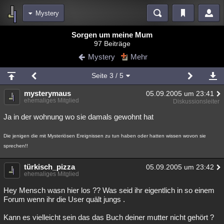
Mystery
Bereiche
Sorgen um meine Mum
97 Beiträge
Echtzeit
Diskussionen
Blogs
Videos
Statistiken
Mystery
Mehr
Chat
Wiki
Neuigkeiten
2
Seite
3
/ 5
meine Rubriken
mysterymaus
05.09.2005 um 23:41
Menschen
Wissenschaft
Politik
Mystery
Kriminalfälle
ehemaliges Mitglied
Diskussionsleiter
Spiritualität
Verschwörungen
Technologie
Ufologie
Ja in der wohnung wo sie damals gewohnt hat
Natur
Umfragen
Unterhaltung
Die jenigen die mit Mysteriösen Ereignissen zu tun haben oder hatten wissen wovon sie
sprechen!!
weitere Rubriken
Philosophie
Träume
Orte
Esoterik
Literatur
türkisch_pizza
05.09.2005 um 23:42
ehemaliges Mitglied
Astronomie
Helpdesk
Gruppen
Gaming
Filme
Hey Mensch wasn hier los ?? Was seid ihr eigentlich in so einem
Forum wenn ihr die User quält jungs .
Musik
Clash
Verbesserungen
Allmystery
English
Kann es vielleicht sein das das Buch deiner mutter nicht gehört ?
Übersichten