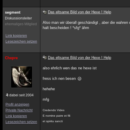
Das eltsame Bild von der Hexe ! Help
segment
Diskussionsleiter
Also man wir überall geschändigt , aber die wahren
ehemaliges Mitglied
halt bescheiden ! *sfg* ähm
Link kopieren
Lesezeichen setzen
Das eltsame Bild von der Hexe ! Help
Chepre
also ehrlich wen das ne hexe ist
fress ich nen besen
hehehe
dabei seit 2004
mfg
Profil anzeigen
Private Nachricht
Credendo Vides
Link kopieren
E nomine patre et fili
et spiritu sancti
Lesezeichen setzen