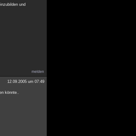
einzubilden und
melden
12.09.2005 um 07:49
ren könnte..