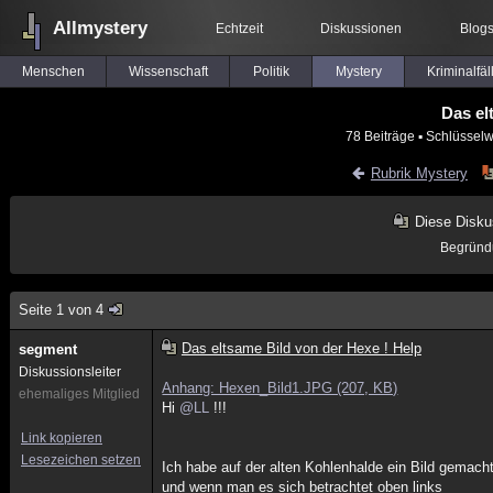
Allmystery
Echtzeit
Diskussionen
Blog
Menschen
Wissenschaft
Politik
Mystery
Kriminalfäl
Das el
78 Beiträge
▪ Schlüsselw
Rubrik Mystery
Diese Disku
Begründ
Seite 1 von 4
Das eltsame Bild von der Hexe ! Help
segment
Diskussionsleiter
Anhang: Hexen_Bild1.JPG (207, KB)
ehemaliges Mitglied
Hi
@LL
!!!
Link kopieren
Lesezeichen setzen
Ich habe auf der alten Kohlenhalde ein Bild gemacht
und wenn man es sich betrachtet oben links