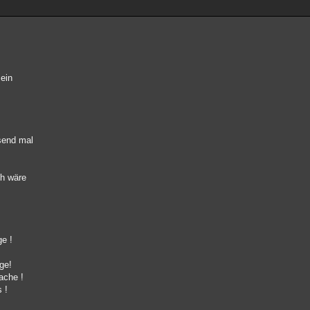
ein
usend mal
ch wäre
ge !
ge!
ache !
 !