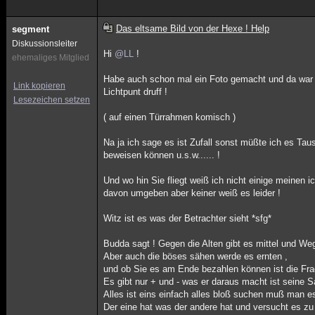
Das eltsame Bild von der Hexe ! Help
segment
Diskussionsleiter
Hi
@LL
!
ehemaliges Mitglied
Habe auch schon mal ein Foto gemacht und da war 
Link kopieren
Lichtpunt druff !
Lesezeichen setzen
( auf einen Türrahmen komisch )
Na ja ich sage es ist Zufall sonst müßte ich es Ta
beweisen können u.s.w...... !
Und wo hin Sie fliegt weiß ich nicht einige meinen i
davon umgeben aber keiner weiß es leider !
Witz ist es was der Betrachter sieht *sfg*
Budda sagt ! Gegen die Alten gibt es mittel und We
Aber auch die böses sähen werde es ernten ,
und ob Sie es am Ende bezahlen können ist die Fra
Es gibt nur + und - was er daraus macht ist seine S
Alles ist eins einfach alles bloß suchen muß man es
Der eine hat was der andere hat und versucht es zu