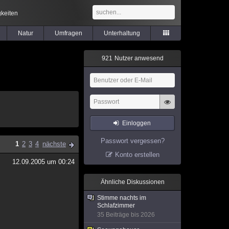
keiten
Natur
Umfragen
Unterhaltung
9
2
1
Nutzer anwesend
Einloggen
Passwort vergessen?
1
2
3
4
nächste
Konto erstellen
12.09.2005 um 00:24
Ähnliche Diskussionen
Stimme nachts im
Schlafzimmer
35 Beiträge bis 2026