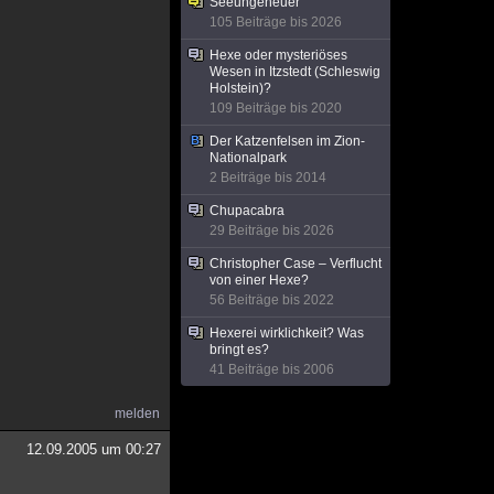
Seeungeheuer
105 Beiträge bis 2026
Hexe oder mysteriöses
Wesen in Itzstedt (Schleswig
Holstein)?
109 Beiträge bis 2020
Der Katzenfelsen im Zion-
Nationalpark
2 Beiträge bis 2014
Chupacabra
29 Beiträge bis 2026
Christopher Case – Verflucht
von einer Hexe?
56 Beiträge bis 2022
Hexerei wirklichkeit? Was
bringt es?
41 Beiträge bis 2006
melden
12.09.2005 um 00:27