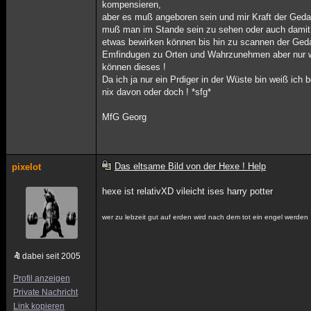
kompensieren,
aber es muß angeboren sein und mir Kraft der Ged
muß man im Stande sein zu sehen oder auch damit
etwas bewirken können bis hin zu scannen der Ged
Emfindugen zu Orten und Wahrzunehmen aber nur 
können dieses !
Da ich ja nur ein Prdiger in der Wüste bin weiß ich
nix davon oder doch ! *sfg*
MfG Georg
Das eltsame Bild von der Hexe ! Help
pixelot
hexe ist relativXD vileicht ises harry potter
wer zu lebzeit gut auf erden wird nach dem tot ein engel werden
dabei seit 2005
Profil anzeigen
Private Nachricht
Link kopieren