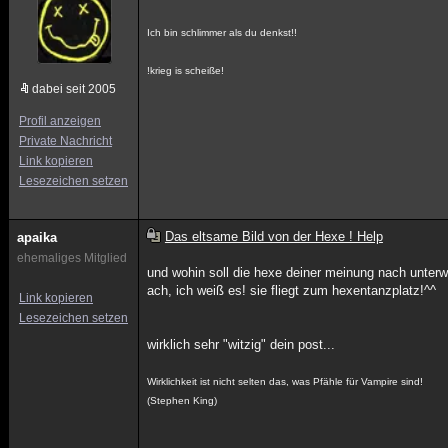
Ich bin schlimmer als du denkst!!
!krieg is scheiße!
dabei seit 2005
Profil anzeigen
Private Nachricht
Link kopieren
Lesezeichen setzen
Das eltsame Bild von der Hexe ! Help
apaika
ehemaliges Mitglied
und wohin soll die hexe deiner meinung nach unter
ach, ich weiß es! sie fliegt zum hexentanzplatz!^^
Link kopieren
Lesezeichen setzen
wirklich sehr "witzig" dein post...
Wirklichkeit ist nicht selten das, was Pfähle für Vampire sind!
(Stephen King)