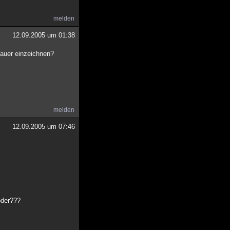
melden
12.09.2005 um 01:38
enauer einzeichnen?
melden
12.09.2005 um 07:46
 oder???