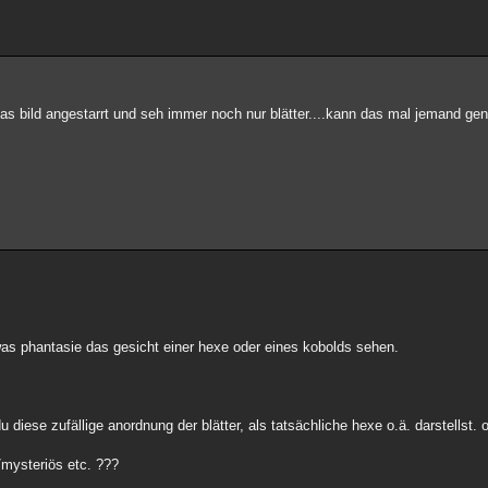
e das bild angestarrt und seh immer noch nur blätter....kann das mal jemand g
s phantasie das gesicht einer hexe oder eines kobolds sehen.
u diese zufällige anordnung der blätter, als tatsächliche hexe o.ä. darstellst.
/mysteriös etc. ???