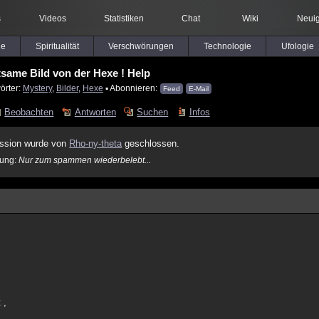
s
Videos
Statistiken
Chat
Wiki
Neuig
le
Spiritualität
Verschwörungen
Technologie
Ufologie
tsame Bild von der Hexe ! Help
örter:
Mystery
,
Bilder
,
Hexe
▪ Abonnieren:
Feed
E-Mail
Beobachten
Antworten
Suchen
Infos
ssion wurde von
Rho-ny-theta
geschlossen.
ung:
Nur zum spammen wiederbelebt...
 ,