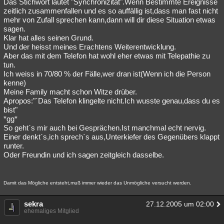
Das Stichwort lautet "Synchronizität".Wenn Bestimmte Ereignisse
zeitlich zusammenfallen und es so auffällig ist,dass man fast nicht
mehr von Zufall sprechen kann,dann will dir diese Situation etwas
sagen.
Klar hat alles seinen Grund.
Und der heisst meines Erachtens Weiterentwicklung.
Aber das mit dem Telefon hat wohl eher etwas mit Telepathie zu
tun.
Ich weiss in 70/80 % der Fälle,wer dran ist(Wenn ich die Person
kenne)
Meine Family macht schon Witze drüber.
Apropos:"´Das Telefon klingelte nicht.Ich wusste genau,dass du es
bist"
*gg*
So geht`s mir auch bei Gesprächen.Ist manchmal echt nervig.
Einer denkt`s,ich sprech`s aus,Unterkiefer des Gegenübers klappt
runter.
Oder Freundin und ich sagen zeitgleich dasselbe.
Damit das Mögliche entsteht,muß immer wieder das Unmögliche versucht werden.
sekra
27.12.2005 um 02:00
ehemaliges Mitglied