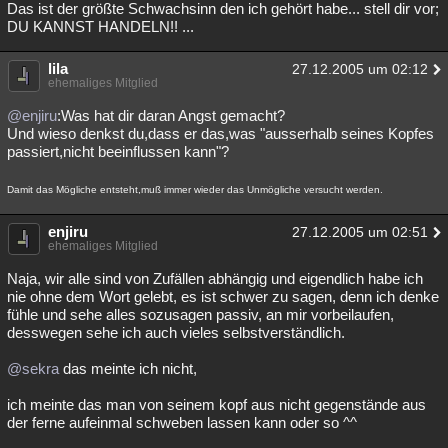
Das ist der größte Schwachsinn den ich gehört habe... stell dir vor;
DU KANNST HANDELN!! ...
lila
27.12.2005 um 02:12
ehemaliges Mitglied
@enjiru
:Was hat dir daran Angst gemacht?
Und wieso denkst du,dass er das,was "ausserhalb seines Kopfes
passiert,nicht beeinflussen kann"?
Damit das Mögliche entsteht,muß immer wieder das Unmögliche versucht werden.
enjiru
27.12.2005 um 02:51
ehemaliges Mitglied
Naja, wir alle sind von Zufällen abhängig und eigendlich habe ich
nie ohne dem Wort gelebt, es ist schwer zu sagen, denn ich denke
fühle und sehe alles sozusagen passiv, an mir vorbeilaufen,
desswegen sehe ich auch vieles selbstverständlich.
@sekra
das meinte ich nicht,
ich meinte das man von seinem kopf aus nicht gegenstände aus
der ferne aufeinmal schweben lassen kann oder so ^^