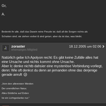
Gr,
A.
Bedenkt ihr alle, daß das Dasein reine Freude ist; daß all die Sorgen nichts als
Schatten sind; sie ziehen vorbei & sind getan; aber da ist das, was bleibt.
zoraster
18.12.2005 um 02:06
ehemaliges Mitglied
Natürlich gebe Ich Apolyon recht: Es gibt keine Zufälle alles hat
eine Ursache und nichts kommt ohne Ursache.
Aber Ic denke nichtb dahsier eine mysteriöse Verbindung vorliegt,
denn: Wie oft denkst du denn an jemanden ohne das derjenige
gerade anruft
„Vom den allerersten Werden
Der unendlichen Natur,
Alles Göttliche auf Erden
Ist ein Lichtgedanke nur.“