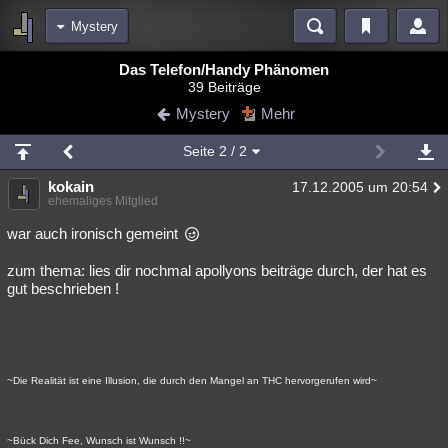
Mystery
Bereiche
Das Telefon/Handy Phänomen
39 Beiträge
Echtzeit
Diskussionen
Blogs
Videos
Statistiken
Mystery
Mehr
Chat
Wiki
Neuigkeiten
Seite
2
/ 2
meine Rubriken
kokain
17.12.2005 um 20:54
Menschen
Wissenschaft
Politik
Mystery
Kriminalfälle
ehemaliges Mitglied
Spiritualität
Verschwörungen
Technologie
Ufologie
war auch ironisch gemeint
zum thema: lies dir nochmal apollyons beiträge durch, der hat es
Natur
Umfragen
Unterhaltung
gut beschrieben !
weitere Rubriken
Philosophie
Träume
Orte
Esoterik
Literatur
Astronomie
Helpdesk
Gruppen
Gaming
Filme
~Die Realität ist eine Illusion, die durch den Mangel an THC hervorgerufen wird~
Musik
Clash
Verbesserungen
Allmystery
English
Übersichten
~Bück Dich Fee, Wunsch ist Wunsch !!~