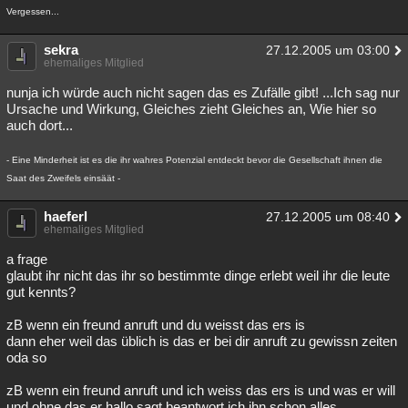
Vergessen...
sekra
27.12.2005 um 03:00
ehemaliges Mitglied
nunja ich würde auch nicht sagen das es Zufälle gibt! ...Ich sag nur
Ursache und Wirkung, Gleiches zieht Gleiches an, Wie hier so
auch dort...
- Eine Minderheit ist es die ihr wahres Potenzial entdeckt bevor die Gesellschaft ihnen die
Saat des Zweifels einsäät -
haeferl
27.12.2005 um 08:40
ehemaliges Mitglied
a frage
glaubt ihr nicht das ihr so bestimmte dinge erlebt weil ihr die leute
gut kennts?
zB wenn ein freund anruft und du weisst das ers is
dann eher weil das üblich is das er bei dir anruft zu gewissn zeiten
oda so
zB wenn ein freund anruft und ich weiss das ers is und was er will
und ohne das er hallo sagt beantwort ich ihn schon alles