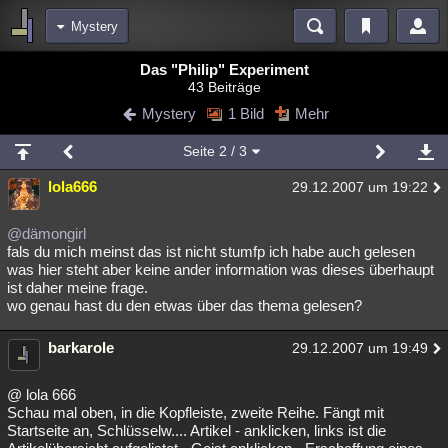
Mystery
Bereiche
Das "Philip" Experiment
43 Beiträge
Echtzeit
Diskussionen
Blogs
Videos
Statistiken
Mystery
1 Bild
Mehr
Chat
Wiki
Neuigkeiten
2
Seite
2
/ 3
meine Rubriken
lola666
29.12.2007 um 19:22
Menschen
Wissenschaft
Politik
Mystery
Kriminalfälle
Spiritualität
Verschwörungen
Technologie
Ufologie
@dämongirl
fals du mich meinst das ist nicht stumfp ich habe auch gelesen
was hier steht aber keine ander information was dieses überhaupt
Natur
Umfragen
Unterhaltung
ist daher meine frage.
weitere Rubriken
wo genau hast du den etwas über das thema gelesen?
Philosophie
Träume
Orte
Esoterik
Literatur
barkarole
29.12.2007 um 19:49
Astronomie
Helpdesk
Gruppen
Gaming
Filme
@ lola 666
Musik
Clash
Verbesserungen
Allmystery
English
Schau mal oben, in die Kopfleiste, zweite Reihe. Fängt mit
Startseite an, Schlüsselw.... Artikel - anklicken, links ist die
Übersichten