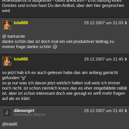
Artikelübersicht aufgelistet - Geist anklicken - Erschaffung eines
Geistes und schon hast Du den Artikel, über den hier gesprochen
Besucht
Teilgenommen
Alle
Neue
Geschlossen
wird
Lesenswert
Schlüsselwörter
lola666
29.12.2007 um 21:03
@ barkarole
danke schön das ist doch mal ein viel produktiver beitrag zu
meiner frage danke schön
lola666
29.12.2007 um 21:40
so jetzt hab ich es auch gelesen habe das am anfang garnicht
gefunden *g*
so ja nur was ich davon jetzt wirklich halten soll weis ich immer
noch nicht. ist schon ziemlich krass das es eher eingebildete ralität
ist. aber ist schon interesant doch wie gesagt es wirft mehr fragen
auf als es klärt.
dämongirl
29.12.2007 um 21:40
ehemaliges Mitglied
@lola66