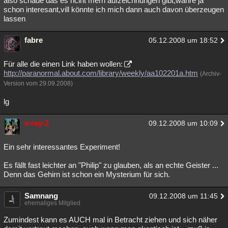
also schade das es nciht merh aufzeichnungen gibt,währe ja
schon interesant,vill könnte ich mich dann auch davon überzeugen
lassen
fabre
05.12.2008 um 18:52
Für alle die einen Link haben wollen:
http://paranormal.about.com/library/weekly/aa102201a.htm
(Archiv-
Version vom 29.09.2008)
lg
x-ray-2
09.12.2008 um 10:09
Ein sehr interessantes Experiment!
Es fällt fast leichter an "Philip" zu glauben, als an echte Geister ...
Denn das Gehirn ist schon ein Mysterium für sich.
Samnang
09.12.2008 um 11:45
ehemaliges Mitglied
Zumindest kann es AUCH mal in Betracht ziehen und sich näher