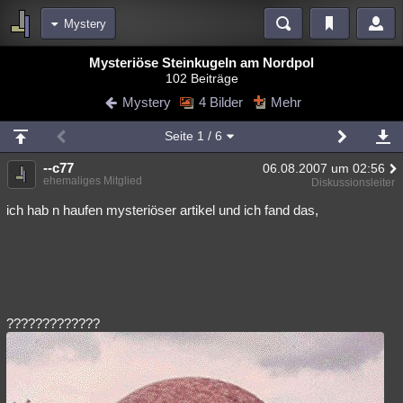
Mystery
Bereiche
Mysteriöse Steinkugeln am Nordpol
102 Beiträge
Echtzeit
Diskussionen
Blogs
Videos
Statistiken
Mystery
4 Bilder
Mehr
Chat
Wiki
Neuigkeiten
2
Seite
1
/ 6
meine Rubriken
--c77
06.08.2007 um 02:56
Menschen
Wissenschaft
Politik
Mystery
Kriminalfälle
ehemaliges Mitglied
Diskussionsleiter
Spiritualität
Verschwörungen
Technologie
Ufologie
ich hab n haufen mysteriöser artikel und ich fand das,
Natur
Umfragen
Unterhaltung
weitere Rubriken
Philosophie
Träume
Orte
Esoterik
Literatur
?????????????
Astronomie
Helpdesk
Gruppen
Gaming
Filme
Musik
Clash
Verbesserungen
Allmystery
English
Übersichten