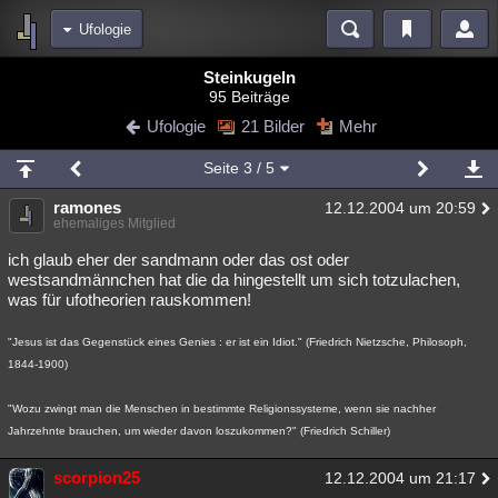
Ufologie
Bereiche
Steinkugeln
95 Beiträge
Echtzeit
Diskussionen
Blogs
Videos
Statistiken
Ufologie
21 Bilder
Mehr
Chat
Wiki
Neuigkeiten
2
Seite
3
/ 5
meine Rubriken
ramones
12.12.2004 um 20:59
Menschen
Wissenschaft
Politik
Mystery
Kriminalfälle
ehemaliges Mitglied
Spiritualität
Verschwörungen
Technologie
Ufologie
ich glaub eher der sandmann oder das ost oder
westsandmännchen hat die da hingestellt um sich totzulachen,
was für ufotheorien rauskommen!
Natur
Umfragen
Unterhaltung
weitere Rubriken
"Jesus ist das Gegenstück eines Genies : er ist ein Idiot." (Friedrich Nietzsche, Philosoph,
1844-1900)
Philosophie
Träume
Orte
Esoterik
Literatur
"Wozu zwingt man die Menschen in bestimmte Religionssysteme, wenn sie nachher
Astronomie
Helpdesk
Gruppen
Gaming
Filme
Jahrzehnte brauchen, um wieder davon loszukommen?" (Friedrich Schiller)
Musik
Clash
Verbesserungen
Allmystery
English
scorpion25
12.12.2004 um 21:17
Übersichten