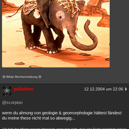
Blöde Rechtschreibung
palladium
12.12.2004 um 22:06
@scorpion
wenn du ahnung von geologie & geomorphologie hättest fändest
du meine these nicht mal so abwegig...
"Ich hab des öfteren gesagt; Irmengard, wenn man sieht, dass eine Sache genetisch versaut