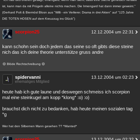
ist, kann man da mit Prügeln alleine nichts machen. Die Irmengard hat dann immer geweint."
(Gerhard Polt & Biermösl Blosn aus "Willi - ein Verlierer. Drama in drei Akten" auf "125 Jahre
DIE TOTEN HOSEN auf dem Kreuzzug ins Glück")
scorpion25
12.12.2004 um 22:31
kann schohn sein doch jedem das seine so oft gibts diese steine
nich das ich deine theorie unterstütze gruss andre
Blöde Rechtschreibung
spidervanni
13.12.2004 um 02:23
ehemaliges Mitglied
heute hab ich gute laune und deswegen schmeiss ich scorpion
mal eine steinkugel am kopp *klong* :o) :o)
brauchst dich nicht zu bedanken, hab heute meinen sozialen tag
*g
Wer hat den Silbernen Mann gesehen ?? *Wanted*
scorpion25
13.12.2004 um 02:32