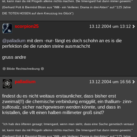
ist, kann man da mit Prügeln alleine nichts machen. Die Irmengard hat dann immer geweint."
(Gerhard Polt & Biermösl Blosn aus "Willi - ein Verlierer. Drama in drei Akten" auf "125 Jahre
DIE TOTEN HOSEN auf dem Kreuzzug ins Glück")
scorpion25
13.12.2004 um 13:12
@palladium
mit dem -nur- fängt es doch schohn an es is die
perfektion die die runden steine ausmachcht
gruss andre
Blöde Rechtschreibung
palladium
13.12.2004 um 16:56
findest du es nicht weitaus erstaunlicher, dass bisher erst
zweimal(!!) die chemische verbindung
erniggliit
, ein thallium- zinn-
sulfosalz, sicher nachgewiesen werden könnte, und dass in
kristallen, die vllt einen halben millimeter groß sind?
"Ich hab des öfteren gesagt; Irmengard, wenn man sieht, dass eine Sache genetisch versaut
ist, kann man da mit Prügeln alleine nichts machen. Die Irmengard hat dann immer geweint."
(Gerhard Polt & Biermösl Blosn aus "Willi - ein Verlierer. Drama in drei Akten" auf "125 Jahre