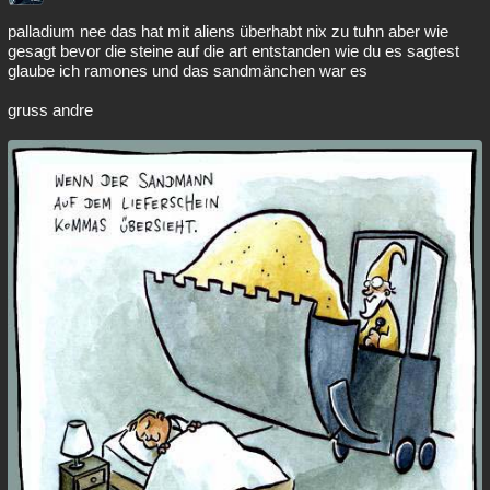
Besucht
Teilgenommen
Alle
Neue
Geschlossen
palladium nee das hat mit aliens überhabt nix zu tuhn aber wie
gesagt bevor die steine auf die art entstanden wie du es sagtest
Lesenswert
Schlüsselwörter
glaube ich ramones und das sandmänchen war es
gruss andre