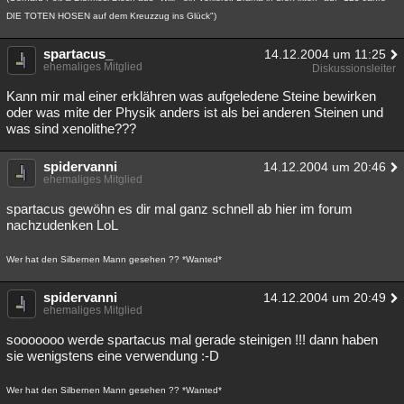
DIE TOTEN HOSEN auf dem Kreuzzug ins Glück")
spartacus_
14.12.2004 um 11:25
ehemaliges Mitglied
Diskussionsleiter
Kann mir mal einer erklähren was aufgeledene Steine bewirken
oder was mite der Physik anders ist als bei anderen Steinen und
was sind xenolithe???
spidervanni
14.12.2004 um 20:46
ehemaliges Mitglied
spartacus gewöhn es dir mal ganz schnell ab hier im forum
nachzudenken LoL
Wer hat den Silbernen Mann gesehen ?? *Wanted*
spidervanni
14.12.2004 um 20:49
ehemaliges Mitglied
sooooooo werde spartacus mal gerade steinigen !!! dann haben
sie wenigstens eine verwendung :-D
Wer hat den Silbernen Mann gesehen ?? *Wanted*