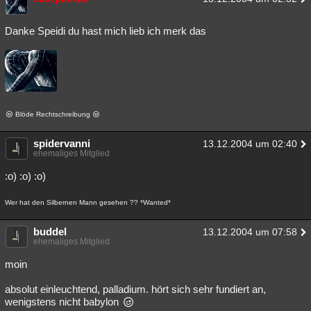
Danke Speidi du hast mich lieb ich merk das
Blöde Rechtschreibung
spidervanni
13.12.2004 um 02:40
ehemaliges Mitglied
:o) :o) :o)
Wer hat den Silbernen Mann gesehen ?? *Wanted*
buddel
13.12.2004 um 07:58
ehemaliges Mitglied
moin
absolut einleuchtend, palladium. hört sich sehr fundiert an,
wenigstens nicht babylon