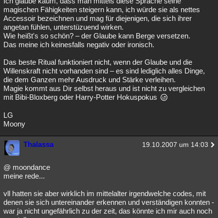
Ich glaube kaum, dass man mittels diese Sprache seine
magischen Fähigkeiten steigern kann, ich würde sie als nettes
Accessoir bezeichnen und mag für diejenigen, die sich ihrer
angetan fühlen, unterstüzuend wirken.
Wie heißt's so schön? – der Glaube kann Berge versetzen.
Das meine ich keinesfalls negativ oder ironisch.
Das beste Ritual funktioniert nicht, wenn der Glaube und die
Willenskraft nicht vorhanden sind – es sind lediglich alles Dinge,
die dem Ganzen mehr Ausdruck und Stärke verleihen.
Magie kommt aus Dir selbst heraus und ist nicht zu vergleichen
mit Bibi-Bloxberg oder Harry-Potter Hokuspokus
LG
Moony
Thalassa
19.10.2007 um 14:03
@ moondance
meine rede...
vll hatten sie aber wirklich im mittelalter irgendwelche codes, mit
denen sie sich untereinander erkennen und verständigen konnten -
war ja nicht ungefährlich zu der zeit, das könnte ich mir auch noch