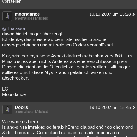
vorstellen
moondance
19.10.2007 um 15:28
ehemaliges Mitglied
@Thalassa
davon bin ich sogar überzeugt.
Ich denke, das meiste wurde in lateinischer Sprache
niedergeschrieben und mit solchen Codes verschlüsselt.
Klar, wird der mystische Aspekt dadurch scheinbar verstärkt – im
Prinzip ist es aber nichts Anderes als eine Verschlüsselung von
Dingen, die nicht an die Öffentlichkeit geraten sollten – vllt. sogar
sollte es durch diese Mystik auch gefährlich wirken und
abschrecken.
LG
Moondance
Doors
19.10.2007 um 15:45
ehemaliges Mitglied
Wie wäre es hiermit:
Is and-sin ra imraided oc feraib hErend cia bad chóir do chomlond
& do chomrac ra Coinculaind ra húair na maitni muchi arna