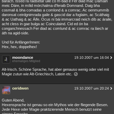
bárach. Issed ra raidsetar uile co m-bad é Fer diad mac Damain
meic Dáre, in mílid mórchalma d'feraib Domnand. Daig bha
cosmail & bha comadas a comlond & a comrac. Ac oenmummib
daronsat ceirdgnimrada gaile & gascid dar a foglaim, ac Scáthaig
& ac Uathaig & ac Áife. Ocus ní bái immarcraid neich díb ac áraile,
acht cless in gae bulga ac Coinculaind. Cid ed ón ba
conganchnessach Fer diad ac comlund & ac comrac ra láech ar
áth na agid-side.
Und für AnfängerInnen:
Hex, hex, doppelhex!
moondance
19.10.2007 um 16:04
ehemaliges Mitglied
Alt-Irisch. Schöne Sprache, hat aber genauso wenig oder viel mit
Magie zutun wie Alt-Griechisch, Latein etc.
ceridwen
19.10.2007 um 20:24
Guten Abend,
Hexensprache ist genau so ein Mythos wie der fliegende Besen.
Jede Hexe oder Magie praktizierende Mensch benutzt seine
eigene Sprache.