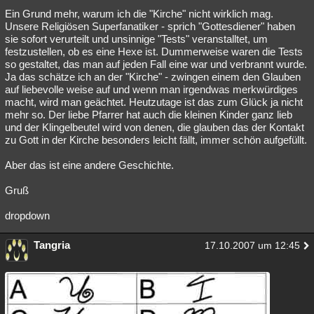
Ein Grund mehr, warum ich die "Kirche" nicht wirklich mag.
Besucht
Teilgenommen
Alle
Neue
Geschlossen
Unsere Religiösen Superfanatiker - sprich "Gottesdiener" haben
sie sofort verurteilt und unsinnige "Tests" veranstalltet, um
Lesenswert
Schlüsselwörter
festzustellen, ob es eine Hexe ist. Dummerweise waren die Tests
so gestaltet, das man auf jeden Fall eine war und verbrannt wurde.
Ja das schätze ich an der "Kirche" - zwingen einem den Glauben
auf liebevolle weise auf und wenn man irgendwas merkwürdiges
macht, wird man geächtet. Heutzutage ist das zum Glück ja nicht
mehr so. Der liebe Pfarrer hat auch die kleinen Kinder ganz lieb
und der Klingelbeutel wird von denen, die glauben das der Kontakt
zu Gott in der Kirche besonders leicht fällt, immer schön aufgefüllt.
Aber das ist eine andere Geschichte.
Gruß
dropdown
Tangria
17.10.2007 um 12:45