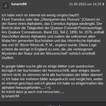
lunaris94
21.05.2010 um 14:20
ich habe mich im internet ein wenig umgeschaut!!!:
Fluvii Transitus oder das „Überqueren des Flusses" (Chaver) ist
der Name eines Alphabets, das Cornelius Agrippa wiedergibt. Der
Bericht über die Tätigkeiten der Quatuor-Coronati-Freimaurerloge,
Ars Quatuor Coronatorum, Band 111, Teil 2, 1890, Nr. 2076, enthält
Abschriften dieses Alphabets und zudem die seltsamen alten
Malachim genannten Buchstaben und das Himmlische Alphabet,
das von W. Wynn Westcott, P. M., ergänzt wurde. Diese Loge
scheint die einzige in England zu sein, die „die verborgenen
Mysterien der Natur und der Wissenschaft" wirklich ernsthaft
studiert.
In google-bilder-suche gibt es einige blätter zum ausdrucken
bezüglich der buchstaben der hexensschrift, aber einiges davon
stimmt nicht. es stimmen nicht alle buchstaben der bilder überein!
=( ich habe mir mehrere bilder ausgedruckt und verglichen, weiter
im internet geschaut und ich glaube ich habe so einigermaßen das
alphabet herausgefunden.....! =)
ihr könnt dass ja auch mal versuchen.....
lg lunaris94