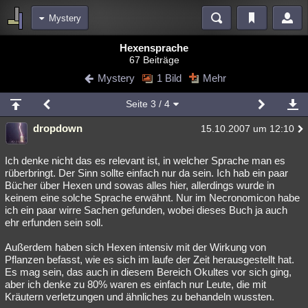
Mystery
Bereiche
Hexensprache
67 Beiträge
Echtzeit
Diskussionen
Blogs
Videos
Statistiken
Mystery
1 Bild
Mehr
Chat
Wiki
Neuigkeiten
Seite
3
/ 4
meine Rubriken
dropdown
15.10.2007 um 12:10
Menschen
Wissenschaft
Politik
Mystery
Kriminalfälle
Spiritualität
Verschwörungen
Technologie
Ufologie
Ich denke nicht das es relevant ist, in welcher Sprache man es
rüberbringt. Der Sinn sollte einfach nur da sein. Ich hab ein paar
Bücher über Hexen und sowas alles hier, allerdings wurde in
Natur
Umfragen
Unterhaltung
keinem eine solche Sprache erwähnt. Nur im Necronomicon habe
weitere Rubriken
ich ein paar wirre Sachen gefunden, wobei dieses Buch ja auch
ehr erfunden sein soll.
Philosophie
Träume
Orte
Esoterik
Literatur
Außerdem haben sich Hexen intensiv mit der Wirkung von
Astronomie
Helpdesk
Gruppen
Gaming
Filme
Pflanzen befasst, wie es sich im laufe der Zeit herausgestellt hat.
Es mag sein, das auch in diesem Bereich Okultes vor sich ging,
Musik
Clash
Verbesserungen
Allmystery
English
aber ich denke zu 80% waren es einfach nur Leute, die mit
Kräutern verletzungen und ähnliches zu behandeln wussten.
Übersichten