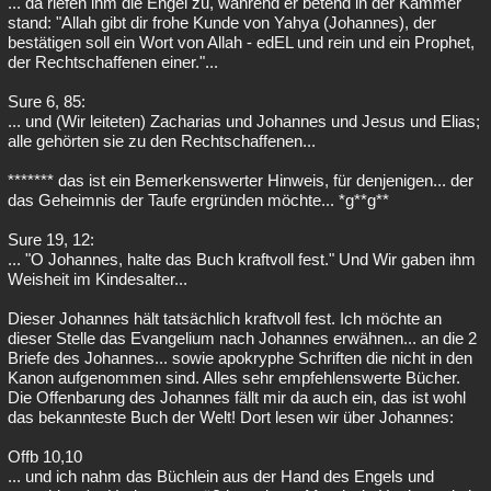
... da riefen ihm die Engel zu, während er betend in der Kammer
stand: "Allah gibt dir frohe Kunde von Yahya (Johannes), der
bestätigen soll ein Wort von Allah - edEL und rein und ein Prophet,
der Rechtschaffenen einer."...
Sure 6, 85:
... und (Wir leiteten) Zacharias und Johannes und Jesus und Elias;
alle gehörten sie zu den Rechtschaffenen...
******* das ist ein Bemerkenswerter Hinweis, für denjenigen... der
das Geheimnis der Taufe ergründen möchte... *g**g**
Sure 19, 12:
... "O Johannes, halte das Buch kraftvoll fest." Und Wir gaben ihm
Weisheit im Kindesalter...
Dieser Johannes hält tatsächlich kraftvoll fest. Ich möchte an
dieser Stelle das Evangelium nach Johannes erwähnen... an die 2
Briefe des Johannes... sowie apokryphe Schriften die nicht in den
Kanon aufgenommen sind. Alles sehr empfehlenswerte Bücher.
Die Offenbarung des Johannes fällt mir da auch ein, das ist wohl
das bekannteste Buch der Welt! Dort lesen wir über Johannes:
Offb 10,10
... und ich nahm das Büchlein aus der Hand des Engels und