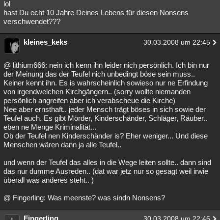
lol
hast Du echt 10 Jahre Deines Lebens für diesen Nonsens
verschwendet???
kleines_keks
30.03.2008 um 22:45
@ lithium666: nein ich kenn ihn leider nich persönlich. Ich bin nur
der Meinung das der Teufel nich unbedingt böse sein muss..
Keiner kennt ihn. Es is wahrscheinlich sowieso nur ne Erfindung
von irgendwelchen Kirchgängern.. (sorry wollte niemanden
persönlich angreifen aber ich verabscheue die Kirche)
Nee aber ernsthaft.. jeder Mensch trägt böses in sich sowie der
Teufel auch. Es gibt Mörder, Kinderschänder, Schläger, Räuber..
eben ne Menge Kriminalität...
Ob der Teufel nen Kinderschänder is? Eher weniger... Und diese
Menschen wären dann ja alle Teufel..
und wenn der Teufel das alles in die Wege leiten sollte.. dann sind
das nur dumme Ausreden.. (dat war jetz nur so gesagt weil irwie
überall was anderes steht.. )
@ Fingerling: Was meenste? was sindn Nonsens?
Fingerling
30.03.2008 um 22:46