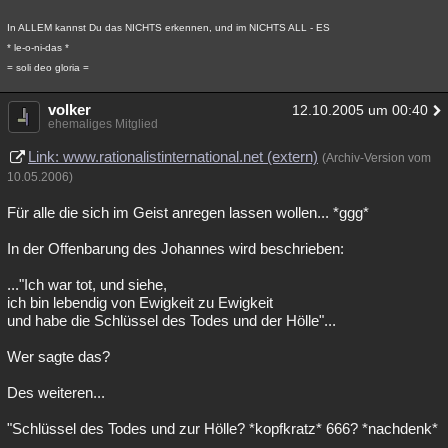
In ALLEM kannst Du das NICHTS erkennen, und im NICHTS ALL - ES
* le-o-ni-das *
= soli deo gloria =
volker
12.10.2005 um 00:40
ehemaliges Mitglied
Link: www.rationalistinternational.net (extern)
(Archiv-Version vom
10.05.2006)
Für alle die sich im Geist anregen lassen wollen... *ggg*
In der Offenbarung des Johannes wird beschrieben:
..."Ich war tot, und siehe,
ich bin lebendig von Ewigkeit zu Ewigkeit
und habe die Schlüssel des Todes und der Hölle"...
Wer sagte das?
Des weiteren...
"Schlüssel des Todes und zur Hölle? *kopfkratz* 666? *nachdenk*