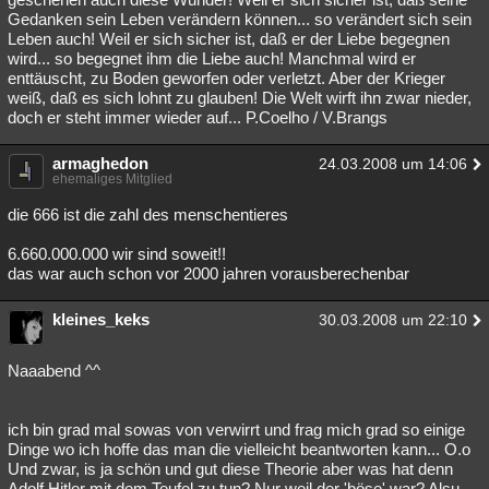
Gedanken sein Leben verändern können... so verändert sich sein
Leben auch! Weil er sich sicher ist, daß er der Liebe begegnen
wird... so begegnet ihm die Liebe auch! Manchmal wird er
enttäuscht, zu Boden geworfen oder verletzt. Aber der Krieger
weiß, daß es sich lohnt zu glauben! Die Welt wirft ihn zwar nieder,
doch er steht immer wieder auf... P.Coelho / V.Brangs
armaghedon
24.03.2008 um 14:06
ehemaliges Mitglied
die 666 ist die zahl des menschentieres
6.660.000.000 wir sind soweit!!
das war auch schon vor 2000 jahren vorausberechenbar
kleines_keks
30.03.2008 um 22:10
Naaabend ^^
ich bin grad mal sowas von verwirrt und frag mich grad so einige
Dinge wo ich hoffe das man die vielleicht beantworten kann... O.o
Und zwar, is ja schön und gut diese Theorie aber was hat denn
Adolf Hitler mit dem Teufel zu tun? Nur weil der 'böse' war? Alsu..