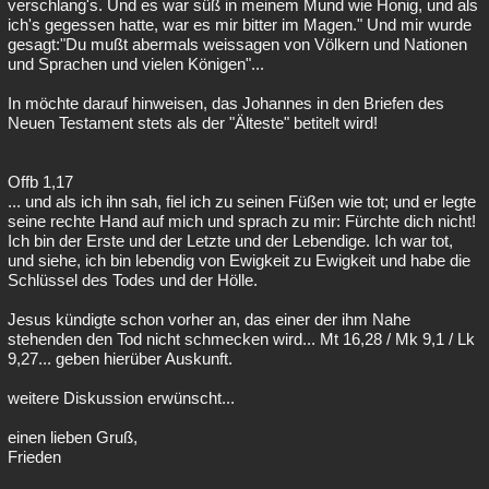
verschlang's. Und es war süß in meinem Mund wie Honig, und als
ich's gegessen hatte, war es mir bitter im Magen." Und mir wurde
gesagt:"Du mußt abermals weissagen von Völkern und Nationen
und Sprachen und vielen Königen"...
In möchte darauf hinweisen, das Johannes in den Briefen des
Neuen Testament stets als der "Älteste" betitelt wird!
Offb 1,17
... und als ich ihn sah, fiel ich zu seinen Füßen wie tot; und er legte
seine rechte Hand auf mich und sprach zu mir: Fürchte dich nicht!
Ich bin der Erste und der Letzte und der Lebendige. Ich war tot,
und siehe, ich bin lebendig von Ewigkeit zu Ewigkeit und habe die
Schlüssel des Todes und der Hölle.
Jesus kündigte schon vorher an, das einer der ihm Nahe
stehenden den Tod nicht schmecken wird... Mt 16,28 / Mk 9,1 / Lk
9,27... geben hierüber Auskunft.
weitere Diskussion erwünscht...
einen lieben Gruß,
Frieden