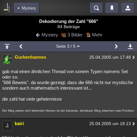
Mystery
Bereiche
Dekodierung der Zahl "666"
84 Beiträge
Echtzeit
Diskussionen
Blogs
Videos
Statistiken
Mystery
3 Bilder
Mehr
Chat
Wiki
Neuigkeiten
Seite
3
/ 5
meine Rubriken
Gurkenhannes
25.04.2005 um 17:48
Menschen
Wissenschaft
Politik
Mystery
Kriminalfälle
Spiritualität
Verschwörungen
Technologie
Ufologie
gab mal einen ähnlichen Thread von sonem Typen namens Set
oder so.
"666 Beweis". da wurde gezeigt, dass die 666 nicht nur mystische
Natur
Umfragen
Unterhaltung
sondern auch mathematisch interessant ist...
weitere Rubriken
die zahl hat viele geheimnisse
Philosophie
Träume
Orte
Esoterik
Literatur
Der Weg zweier sich liebender Herzen ist der kürzeste, denkbare Weg zwischen zwei Punkten
Astronomie
Helpdesk
Gruppen
Gaming
Filme
kairi
25.04.2005 um 18:13
Musik
Clash
Verbesserungen
Allmystery
English
Übersichten