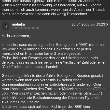
Mhhh aber daraus irgendwelche Rückschlüsse zu ziehen, mit
wilden Rechnerein ist ein wenig weit hergeholt, auf A.H. könnte
Besucht
Teilgenommen
Alle
Neue
Geschlossen
man sicherlich auch kommen, wenn man die Anzahl der Threads
hier zusammenzählt und dann ein wenig Rumrechnet
Lesenswert
Schlüsselwörter
malaika
25.04.2005 um 19:23
ehemaliges Mitglied
Hallo zusammen,
ich denke, dass es sich gerade in Bezug auf die "666" immer nur
um wilde Spukulationen handelt. Bekanntlich sind ja den
menschlichen Phantasien keine Grenzen gesetzt.
Es ist -bei allem Respekt vor den vielen Überlegungen- nicht
denkbar, dass es sich hierbei um eine "teuflische" Zahl oder einen
"Code" oder... oder... oder... handelt.
Genau so gut könnte diese Zahl in Bezug zum Kosmos gesetzt
werden, wenn man das Verhältnis zwischen einer
Sonnenumlaufbahn und einer Erdrotation zu Grunde legt. Oder
man könnte zwischen den Zahlen ein Malzeichen setzen (Offenb.
Joh.: "Wer das Mahlzeichen hat an (oder in) seiner Stirn ......." )
und erhält dann die Basisabmessung der Chephren-Pyramide
z.Zt. ihrer Erbauung etc.
Ich denke, dass sich auf jeden Fall hinter der "666" eine