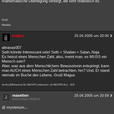
mathematische Überlegung verbirgt, die sehr realistisch ist.
Gruß
Malaika
magus
25.04.2005 um 20:00
abraxas007
Seth könnte Interessant sein! Seth = Shaitan = Satan..Naja
Es heisst eines Menschen Zahl, also, meint man, es MUSS ein
Mensch sein?
Aber, was aus dem Menschlichem Bewusstsein entspringt, kann
man AUCH eines Menschen Zahl betrachten, hm? Und, Er stand
niemals im Buche des Lebens. Gruß Magus
Im ALLEM kannst Du NICHTS erkennen, im NICHTS ALL - ES!
maxetten
25.04.2005 um 20:59
ehemaliges Mitglied
@ mysterium...