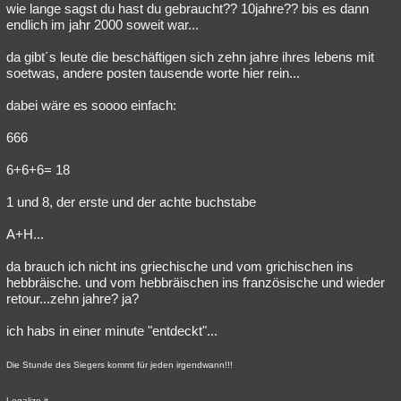
wie lange sagst du hast du gebraucht?? 10jahre?? bis es dann
endlich im jahr 2000 soweit war...
da gibt´s leute die beschäftigen sich zehn jahre ihres lebens mit
soetwas, andere posten tausende worte hier rein...
dabei wäre es soooo einfach:
666
6+6+6= 18
1 und 8, der erste und der achte buchstabe
A+H...
da brauch ich nicht ins griechische und vom grichischen ins
hebbräische. und vom hebbräischen ins französische und wieder
retour...zehn jahre? ja?
ich habs in einer minute "entdeckt"...
Die Stunde des Siegers kommt für jeden irgendwann!!!
Legalize it...