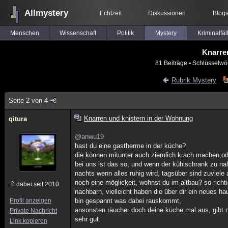
Allmystery
Echtzeit
Diskussionen
Blog
Menschen
Wissenschaft
Politik
Mystery
Kriminalfäl
Knarre
81 Beiträge
▪ Schlüsselwö
Rubrik Mystery
Seite 2 von 4
Knarren und knistern in der Wohnung
qitura
@anwu19
hast du eine gastherme in der küche?
die können mitunter auch ziemlich krach machen,od
bei uns ist das so, und wenn der kühlschrank zu na
nachts wenn alles ruhig wird, tagsüber sind zuviel
noch eine möglickeit, wohnst du im altbau? so richt
dabei seit 2010
nachbarn, vielleicht haben die über dir ein neues h
Profil anzeigen
bin gespannt was dabei rauskommt,
ansonsten räucher doch deine küche mal aus, gibt 
Private Nachricht
sehr gut.
Link kopieren