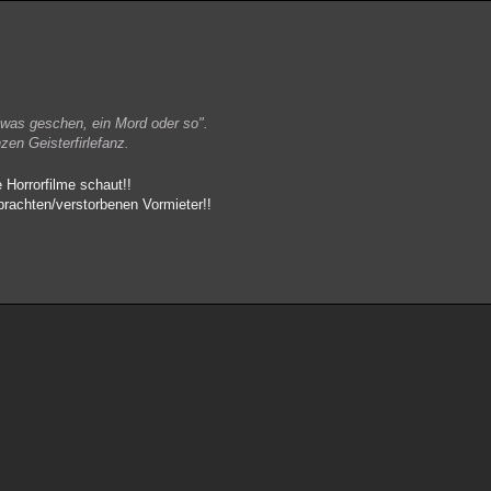
etwas geschen, ein Mord oder so".
en Geisterfirlefanz.
Horrorfilme schaut!!
rachten/verstorbenen Vormieter!!