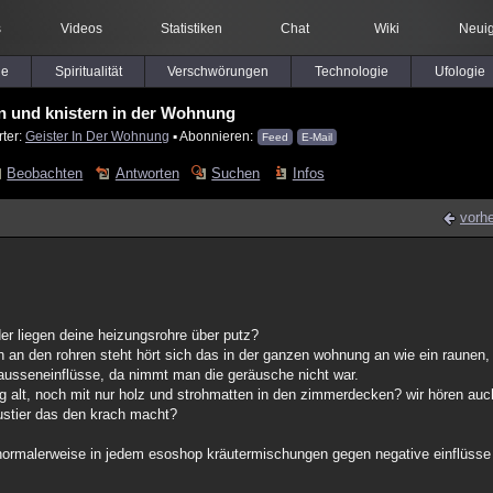
s
Videos
Statistiken
Chat
Wiki
Neuig
le
Spiritualität
Verschwörungen
Technologie
Ufologie
n und knistern in der Wohnung
rter:
Geister In Der Wohnung
▪ Abonnieren:
Feed
E-Mail
Beobachten
Antworten
Suchen
Infos
vorhe
er liegen deine heizungsrohre über putz?
h an den rohren steht hört sich das in der ganzen wohnung an wie ein raunen,
e ausseneinflüsse, da nimmt man die geräusche nicht war.
ig alt, noch mit nur holz und strohmatten in den zimmerdecken? wir hören auch
austier das den krach macht?
normalerweise in jedem esoshop kräutermischungen gegen negative einflüsse u