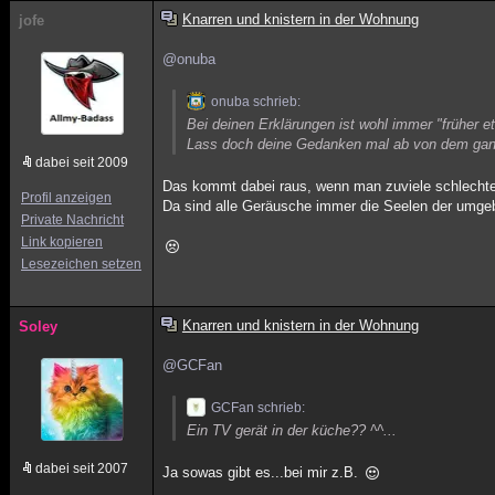
Knarren und knistern in der Wohnung
jofe
@onuba
onuba schrieb:
Bei deinen Erklärungen ist wohl immer "früher 
Lass doch deine Gedanken mal ab von dem ganz
dabei seit 2009
Das kommt dabei raus, wenn man zuviele schlechte 
Profil anzeigen
Da sind alle Geräusche immer die Seelen der umgeb
Private Nachricht
Link kopieren
Lesezeichen setzen
Knarren und knistern in der Wohnung
Soley
@GCFan
GCFan schrieb:
Ein TV gerät in der küche?? ^^...
dabei seit 2007
Ja sowas gibt es...bei mir z.B.