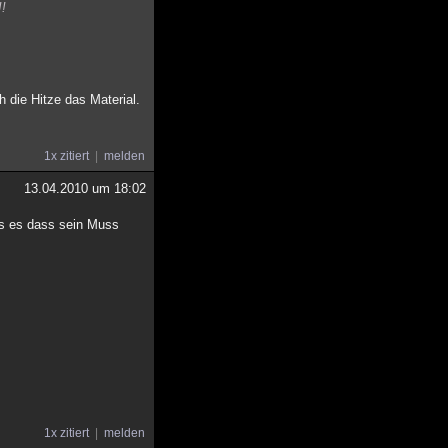
!!
h die Hitze das Material.
1x zitiert
melden
13.04.2010 um 18:02
ass es dass sein Muss
1x zitiert
melden