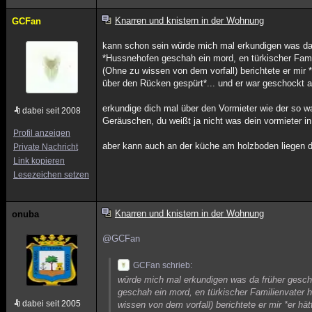
Knarren und knistern in der Wohnung
GCFan
kann schon sein würde mich mal erkundigen was da 
*Hussnehofen geschah ein mord, en türkischer Famil
(Ohne zu wissen von dem vorfall) berichtete er mir 
über den Rücken gespürt*... und er war geschockt a
erkundige dich mal über den Vormieter wie der so w
dabei seit 2008
Geräuschen, du weißt ja nicht was dein vormieter i
Profil anzeigen
aber kann auch an der küche am holzboden liegen da
Private Nachricht
Link kopieren
Lesezeichen setzen
Knarren und knistern in der Wohnung
onuba
@GCFan
GCFan schrieb:
würde mich mal erkundigen was da früher gesch
geschah ein mord, en türkischer Familienvater 
dabei seit 2005
wissen von dem vorfall) berichtete er mir *er h