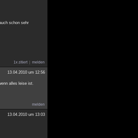
 auch schon sehr
1x zitiert
melden
13.04.2010 um 12:56
nn alles leise ist.
melden
13.04.2010 um 13:03