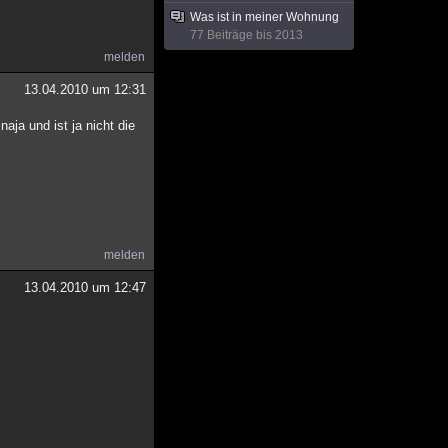
Was ist in meiner Wohnung
77 Beiträge bis 2013
melden
13.04.2010 um 12:31
aja und ist ja nicht die
melden
13.04.2010 um 12:47