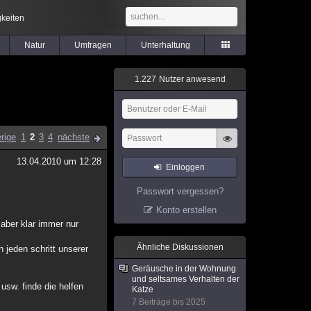
keiten
Natur
Umfragen
Unterhaltung
1
.
2
2
7
Nutzer anwesend
rige
1
2
3
4
nächste
13.04.2010 um 12:28
Einloggen
Passwort vergessen?
Konto erstellen
 aber klar immer nur
Ähnliche Diskussionen
 jeden schritt unserer
Geräusche in der Wohnung
und seltsames Verhalten der
sw. finde die helfen
Katze
7 Beiträge bis 2025