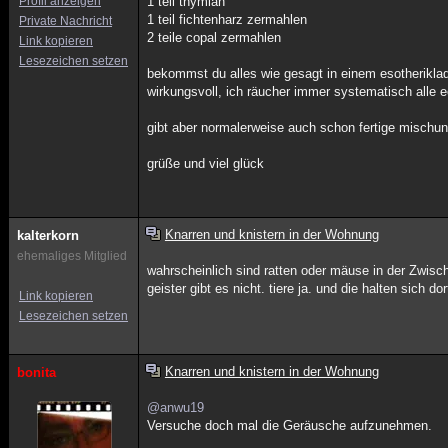
Profil anzeigen
1 teil thymian
1 teil fichtenharz zermahlen
Private Nachricht
2 teile copal zermahlen
Link kopieren
Lesezeichen setzen
bekommst du alles wie gesagt in einem esotheriklade
wirkungsvoll, ich räucher immer systematisch alle 
gibt aber normalerweise auch schon fertige mischu
grüße und viel glück
Knarren und knistern in der Wohnung
kalterkorn
ehemaliges Mitglied
wahrscheinlich sind ratten oder mäuse in der Zwisc
geister gibt es nicht. tiere ja. und die halten sich do
Link kopieren
Lesezeichen setzen
Knarren und knistern in der Wohnung
bonita
@anwu19
Versuche doch mal die Geräusche aufzunehmen.