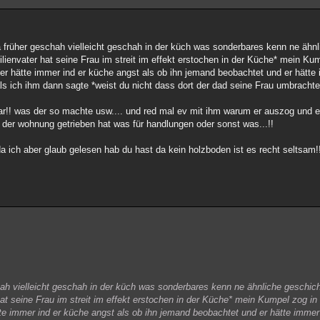
früher geschah vielleicht geschah in der küch was sonderbares kenn ne ähnl
ienvater hat seine Frau im streit im effekt erstochen in der Küche* mein Ku
*er hätte immer ind er küche angst als ob ihn jemand beobachtet und er hätte
ls ich ihm dann sagte *weist du nicht dass dort der dad seine Frau umbrachte
ar!! was der so machte usw.... und red mal ev mit ihm warum er auszog und 
n der wohnung getrieben hat was für handlungen oder sonst was...!!
 ich aber glaub gelesen hab du hast da kein holzboden ist es recht seltsam!
ah vielleicht geschah in der küch was sonderbares kenn ne ähnliche geschic
hat seine Frau im streit im effekt erstochen in der Küche* mein Kumpel zog i
ätte immer ind er küche angst als ob ihn jemand beobachtet und er hätte immer