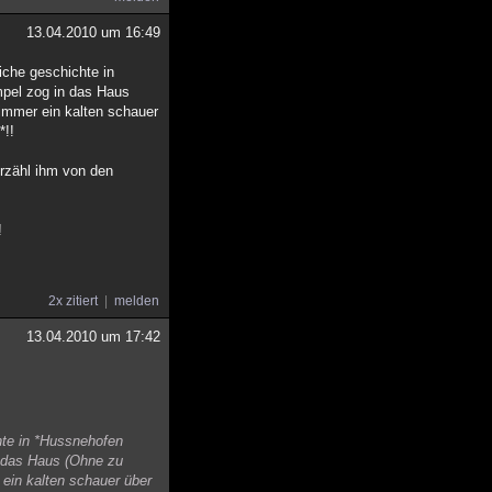
13.04.2010 um 16:49
iche geschichte in
mpel zog in das Haus
 immer ein kalten schauer
*!!
erzähl ihm von den
!
2x zitiert
melden
13.04.2010 um 17:42
hte in *Hussnehofen
n das Haus (Ohne zu
 ein kalten schauer über