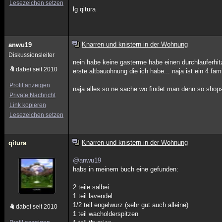
Lesezeichen setzen
lg qitura
Knarren und knistern in der Wohnung
anwu19
Diskussionsleiter
nein habe keine gasterme habe einen durchlauferhitze
dabei seit 2010
erste altbauohnung die ich habe... naja ist ein 4 fa
Profil anzeigen
naja alles so ne sache wo findet man denn so shop
Private Nachricht
Link kopieren
Lesezeichen setzen
Knarren und knistern in der Wohnung
qitura
@anwu19
habs in meinem buch eine gefunden:
2 teile salbei
1 teil lavendel
1/2 teil engelwurz (sehr gut auch alleine)
dabei seit 2010
1 teil wacholderspitzen