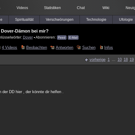
s
Videos
Statistiken
Chat
Wiki
Neuig
le
Spiritualität
Verschwörungen
Technologie
Ufologie
Dover-Dämon bei mir?
hlüsselwörter:
Dover
▪ Abonnieren:
Feed
E-Mail
4 Videos
Beobachten
Antworten
Suchen
Infos
vorherige
1
...
10
18
19
der DD hier , der könnte dir helfen .