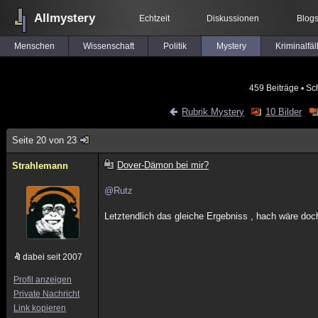
Allmystery
Echtzeit
Diskussionen
Blog
Menschen
Wissenschaft
Politik
Mystery
Kriminalfäl
459 Beiträge
▪ Sc
Rubrik Mystery
10 Bilder
Seite 20 von 23
Dover-Dämon bei mir?
Strahlemann
@Rutz
Letztendlich das gleiche Ergebniss , hach wäre doch 
dabei seit 2007
Profil anzeigen
Private Nachricht
Link kopieren