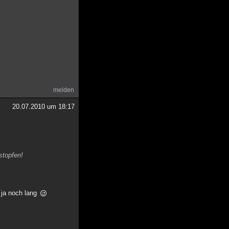
melden
20.07.2010 um 18:17
stopfen!
 ja noch lang