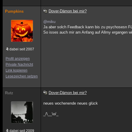
Dover-Dämon bei mir?
Pumpkins
@miku
Ja aber solch Feedback kann bis zu psychosesn Führ
So isses auch mir am Anfang auf Allmy ergangen wi
dabei seit 2007
Profil anzeigen
Private Nachricht
Link kopieren
Lesezeichen setzen
Dover-Dämon bei mir?
Rutz
neues wochenende neues glück
_/\__\o/_
dabei seit 2009