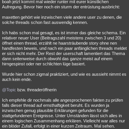
boah jetzt kommt mal wieder runter mit eurer künstlichen
Aufregung. Bevor hier noch ein sturm der entrüstung ausbricht:
maxetten gehört wie inzwischen viele andere user zu denen, die
solche threads schon fast auswendig kennen.
Ich habs schon mal gesagt, es ist immer das gleiche schema. Ein
relativer neuer User (Beitragszahl meistens zwischen 3 und 20)
öffnet einen thread, erzählt ne haarsträubende story ohne nen
handfesten beweis, und nach ein paar anfänglichen threads meldet
er sich nicht mehr. Der Rest der userschaft lamentiert das Thema
dann seitenweise durch obwohl das ganze meist auf einem
hirngespinst oder ner schlichten lüge basiert.
Wurde hier schon zigmal praktiziert, und wie es aussieht nimmt es
auch kein ende.
@Topic
bzw. threaderöffnerin
Ich empfehle dir nochmals alle angesprochenen fakten zu prüfen
falls dieser thread auf ernsthaftigkeit beruht. Es wurden ja
inzwischen genug plausible Erklärungen gefunden für die
stattgefundenen Ereignisse. Unter Umständen lässt sich alles in
einem logischen Zusammenhang erklären. Vielleicht war alles nur
ein blöder Zufall, erfolgt in einer kurzen Zeitraum. Mal sehen.