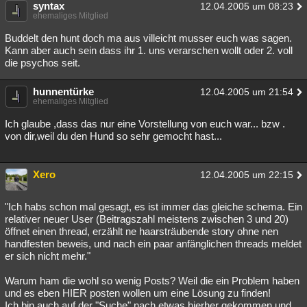
syntax
12.04.2005 um 08:23
ehemaliges Mitglied
Buddelt den hunt doch ma aus villeicht musser euch was sagen.
Kann aber auch sein dass ihr 1. uns verarschen wollt oder 2. voll
die psychos seit.
hunnentürke
12.04.2005 um 21:54
ehemaliges Mitglied
Ich glaube ,dass das nur eine Vorstellung von euch war... bzw .
von dir,weil du den Hund so sehr gemocht hast...
Xero
12.04.2005 um 22:15
"Ich habs schon mal gesagt, es ist immer das gleiche schema. Ein
relativer neuer User (Beitragszahl meistens zwischen 3 und 20)
öffnet einen thread, erzählt ne haarsträubende story ohne nen
handfesten beweis, und nach ein paar anfänglichen threads meldet
er sich nicht mehr."
Warum ham die wohl so wenig Posts? Weil die ein Problem haben
und es eben HIER posten wollen um eine Lösung zu finden!
Ich bin auch auf der "Suche" nach etwas hierher gekommen und