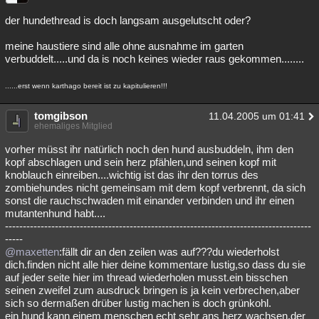
der hundethread is doch langsam ausgelutscht oder?
meine haustiere sind alle ohne ausnahme im garten
verbuddelt.....und da is noch keines wieder raus gekommen........
......erst wenn karthago bereit ist zu kapitulieren!!!
tomgibson
11.04.2005 um 01:41
ehemaliges Mitglied
vorher müsst ihr natürlich noch den hund ausbuddeln, ihm den
kopf abschlagen und sein herz pfählen,und seinen kopf mit
knoblauch einreiben....wichtig ist das ihr den torrus des
zombiehundes nicht gemeinsam mit dem kopf verbrennt, da sich
sonst die rauchschwaden mit einander verbinden und ihr einen
mutantenhund habt....
--------------------------------------------------------------------------------------
-----
@maxetten
:fällt dir an den zeilen was auf???du wiederholst
dich.finden nicht alle hier deine kommentare lustig,so dass du sie
auf jeder seite hier im thread wiederholen musst.ein bisschen
seinen zweifel zum ausdruck bringen is ja kein verbrechen,aber
sich so dermaßen drüber lustig machen is doch grünkohl.
ein hund kann einem menschen echt sehr ans herz wachsen.der