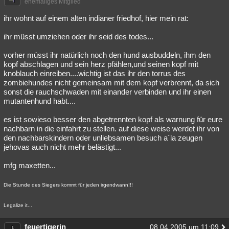
ehemaliges Mitglied
ihr wohnt auf einem alten indianer friedhof, hier mein rat:
ihr müsst umziehen oder ihr seid des todes...
vorher müsst ihr natürlich noch den hund ausbuddeln, ihm den
kopf abschlagen und sein herz pfählen,und seinen kopf mit
knoblauch einreiben....wichtig ist das ihr den torrus des
zombiehundes nicht gemeinsam mit dem kopf verbrennt, da sich
sonst die rauchschwaden mit einander verbinden und ihr einen
mutantenhund habt....
es ist sowieso besser den abgetrennten kopf als warnung für eure
nachbarn in die einfahrt zu stellen. auf diese weise werdet ihr von
den nachbarskindern oder unliebsamen besuch a´la zeugen
jehovas auch nicht mehr belästigt...
mfg maxetten...
Die Stunde des Siegers kommt für jeden irgendwann!!!
Legalize it...
feuertigerin
08.04.2005 um 11:09