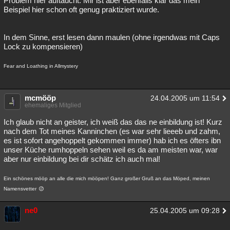
Problem hier auftaucht. Mir ist aber ebenfalls klar das mein
Beispiel hier schon oft genug praktiziert wurde.
In dem Sinne, erst lesen dann maulen (ohne irgendwas mit Caps
Lock zu kompensieren)
Fear and Loathing in Allmystery
mcmööp
24.04.2005 um 11:54
ehemaliges Mitglied
Ich glaub nicht an geister, ich weiß das das ne einbildung ist! Kurz
nach dem Tot meines Kanninchen (es war sehr lieeeb und zahm,
es ist sofort angehoppelt gekommen immer) hab ich es öfters ibn
unser Küche rumhoppeln sehen weil es da am meisten war, war
aber nur einbildung bei dir schätz ich auch mal!
Ein schönes mööp an alle die mich mööpen! Ganz großer Gruß an das Möped, meinen
Namensvetter
ne0
25.04.2005 um 09:28