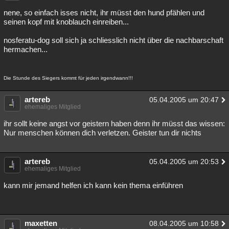
Besucht
Teilgenommen
Alle
Neue
Geschlossen
nene, so einfach isses nicht, ihr müsst den hund pfählen und
seinen kopf mit knoblauch einreiben...
Lesenswert
Schlüsselwörter
nosferatu-dog soll sich ja schliesslich nicht über die nachbarschaft
hermachen...
Die Stunde des Siegers kommt für jeden irgendwann!!!
artereb
05.04.2005 um 20:47
ehemaliges Mitglied
ihr sollt keine angst vor geistern haben denn ihr müsst das wissen:
Nur menschen können dich verletzen. Geister tun dir nichts
artereb
05.04.2005 um 20:53
ehemaliges Mitglied
kann mir jemand helfen ich kann kein thema einführen
maxetten
08.04.2005 um 10:58