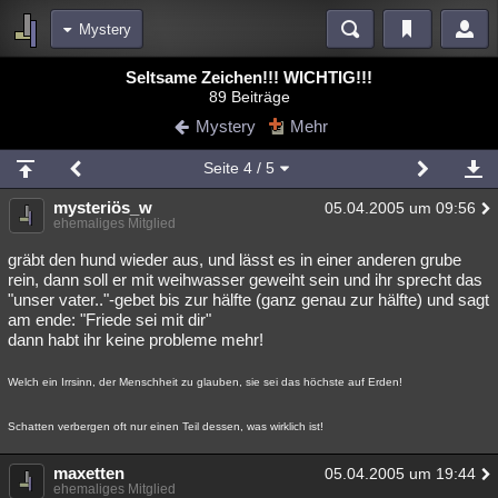
Mystery
Bereiche
Seltsame Zeichen!!! WICHTIG!!!
89 Beiträge
Echtzeit
Diskussionen
Blogs
Videos
Statistiken
Mystery
Mehr
Chat
Wiki
Neuigkeiten
2
Seite
4
/ 5
meine Rubriken
mysteriös_w
05.04.2005 um 09:56
Menschen
Wissenschaft
Politik
Mystery
Kriminalfälle
ehemaliges Mitglied
Spiritualität
Verschwörungen
Technologie
Ufologie
gräbt den hund wieder aus, und lässt es in einer anderen grube
rein, dann soll er mit weihwasser geweiht sein und ihr sprecht das
"unser vater.."-gebet bis zur hälfte (ganz genau zur hälfte) und sagt
Natur
Umfragen
Unterhaltung
am ende: "Friede sei mit dir"
weitere Rubriken
dann habt ihr keine probleme mehr!
Philosophie
Träume
Orte
Esoterik
Literatur
Welch ein Irrsinn, der Menschheit zu glauben, sie sei das höchste auf Erden!
Astronomie
Helpdesk
Gruppen
Gaming
Filme
Schatten verbergen oft nur einen Teil dessen, was wirklich ist!
Musik
Clash
Verbesserungen
Allmystery
English
maxetten
05.04.2005 um 19:44
Übersichten
ehemaliges Mitglied