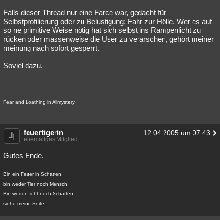
Falls dieser Thread nur eine Farce war, gedacht für
Selbstprofilierung oder zu Belustigung: Fahr zur Hölle. Wer es auf
so ne primitive Weise nötig hat sich selbst ins Rampenlicht zu
rücken oder massenweise die User zu verarschen, gehört meiner
meinung nach sofort gesperrt.
Soviel dazu.
Fear and Loathing in Allmystery
feuertigerin
12.04.2005 um 07:43
ehemaliges Mitglied
Gutes Ende.
Bin ein Feuer in Schatten,
bin weder Tier noch Mensch.
Bin weder Licht noch Schatten.
siehe meine Seite.