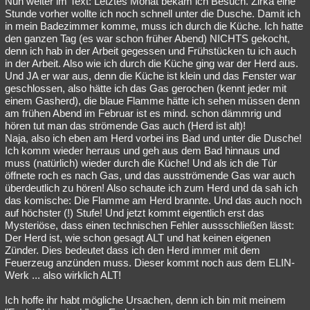
Nun weiter im Text: Letztes Monat bekam ich Besuch. Zirka eine
Stunde vorher wollte ich noch schnell unter die Dusche. Damit ich
Besucht
Teilgenommen
Alle
Neue
Geschlossen
in mein Badezimmer komme, muss ich durch die Küche. Ich hatte
den ganzen Tag (es war schon früher Abend) NICHTS gekocht,
Lesenswert
Schlüsselwörter
denn ich hab in der Arbeit gegessen und Frühstücken tu ich auch
in der Arbeit. Also wie ich durch die Küche ging war der Herd aus.
Und JA er war aus, denn die Küche ist klein und das Fenster war
geschlossen, also hätte ich das Gas gerochen (kennt jeder mit
einem Gasherd), die blaue Flamme hätte ich sehen müssen denn
am frühen Abend im Februar ist es mind. schon dämmrig und
hören tut man das strömende Gas auch (Herd ist alt)!
Naja, also ich eben am Herd vorbei ins Bad und unter die Dusche!
Ich komm wieder herraus und geh aus dem Bad hinnaus und
muss (natürlich) wieder durch die Küche! Und als ich die Tür
öffnete roch es nach Gas, und das ausströmende Gas war auch
überdeutlich zu hören! Also schaute ich zum Herd und da sah ich
das komische: Die Flamme am Herd brannte. Und das auch noch
auf höchster (!) Stufe! Und jetzt kommt eigentlich erst das
Mysteriöse, dass einen technischen Fehler aussschließen lässt:
Der Herd ist, wie schon gesagt ALT und hat keinen eigenen
Zünder. Dies bedeutet dass ich den Herd immer mit dem
Feuerzeug anzünden muss. Dieser kommt noch aus dem ELIN-
Werk ... also wirklich ALT!
Ich hoffe ihr habt mögliche Ursachen, denn ich bin mit meinem