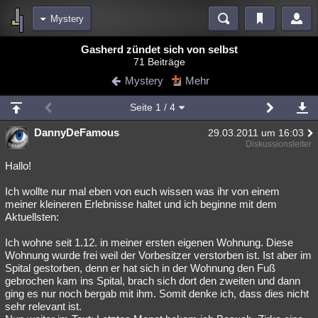
Mystery
Bereiche
Gasherd zündet sich von selbst
71 Beiträge
Echtzeit
Diskussionen
Blogs
Videos
Statistiken
Mystery
Mehr
Chat
Wiki
Neuigkeiten
Seite
1
/ 4
meine Rubriken
DannyDeFamous
29.03.2011 um 16:03
Menschen
Wissenschaft
Politik
Mystery
Kriminalfälle
Diskussionsleiter
Spiritualität
Verschwörungen
Technologie
Ufologie
Hallo!
Ich wollte nur mal eben von euch wissen was ihr von einem
Natur
Umfragen
Unterhaltung
meiner kleineren Erlebnisse haltet und ich beginne mit dem
weitere Rubriken
Aktuellsten:
Philosophie
Träume
Orte
Esoterik
Literatur
Ich wohne seit 1.12. in meiner ersten eigenen Wohnung. Diese
Wohnung wurde frei weil der Vorbesitzer verstorben ist. Ist aber im
Astronomie
Helpdesk
Gruppen
Gaming
Filme
Spital gestorben, denn er hat sich in der Wohnung den Fuß
gebrochen kam ins Spital, brach sich dort den zweiten und dann
Musik
Clash
Verbesserungen
Allmystery
English
ging es nur noch bergab mit ihm. Somit denke ich, dass dies nicht
sehr relevant ist.
Übersichten