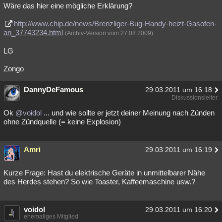
Wäre das hier eine mögliche Erklärung?
http://www.chip.de/news/Brenzliger-Bug-Handy-heizt-Gasofen-
an_37743234.html
(Archiv-Version vom 27.08.2009)
LG
Zongo
DannyDeFamous
29.03.2011 um 16:18
Diskussionsleiter
Ok
@voidol
... und wie sollte er jetzt deiner Meinung nach Zünden
ohne Zündquelle (= keine Explosion)
Amri
29.03.2011 um 16:19
Kurze Frage: Hast du elektrische Geräte in unmittelbarer Nähe
des Herdes stehen? So wie Toaster, Kaffeemaschine usw.?
voidol
29.03.2011 um 16:20
ehemaliges Mitglied