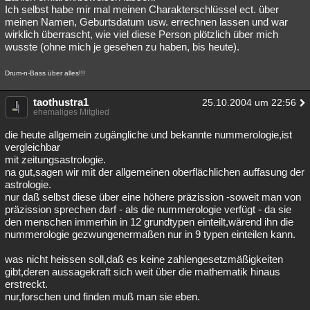
Ich selbst habe mir mal meinen Charakterschlüssel ect. über
meinen Namen, Geburtsdatum usw. errechnen lassen und war
wirklich überrascht, wie viel diese Person plötzlich über mich
wusste (ohne mich je gesehen zu haben, bis heute).
Drum-n-Bass über alles!!!
taothustra1
25.10.2004 um 22:56
ehemaliges Mitglied
die heute allgemein zugängliche und bekannte nummerologie,ist
vergleichbar
mit zeitungsastrologie.
na gut,sagen wir mit der allgemeinen oberflächlichen auffasung der
astrologie.
nur daß selbst diese über eine höhere präzission -soweit man von
präzission sprechen darf - als die nummerologie verfügt - da sie
den menschen immerhin in 12 grundtypen einteilt,wärend ihn die
nummerologie gezwungenermaßen nur in 9 typen einteilen kann.
was nicht heissen soll,daß es keine zahlengesetzmäßigkeiten
gibt,deren aussagekraft sich weit über die mathematik hinaus
erstreckt.
nur,forschen und finden muß man sie eben.