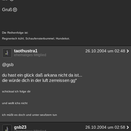
Gruß
Die Reihenfolge ist:
Regnerisch kühl, Schaufensterbummel, Hundekot.
taothustra1
26.10.2004 um 02:48
ehemaliges Mitglied
@gsb
du hast ein glück daß arkana nicht da ist...
die würde dich in der luft zerreissen gg*
schicksal ich folge dir
und wollt ichs nicht
ich müßt es doch und unter seufzern tun
gsb23
26.10.2004 um 02:58