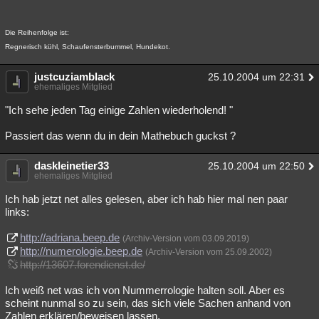
Die Reihenfolge ist:
Regnerisch kühl, Schaufensterbummel, Hundekot.
justcuziamblack
25.10.2004 um 22:31
ehemaliges Mitglied
"Ich sehe jeden Tag einige Zahlen wiederholend! "
Passiert das wenn du in dein Mathebuch guckst ?
daskleinetier33
25.10.2004 um 22:50
ehemaliges Mitglied
Ich hab jetzt net alles gelesen, aber ich hab hier mal nen paar
links:
http://adriana.beep.de
(Archiv-Version vom 03.09.2019)
http://numerologie.beep.de
(Archiv-Version vom 25.09.2002)
http://13607.forendienst.de/
Ich weiß net was ich von Nummerrologie halten soll. Aber es
scheint nunmal so zu sein, das sich viele Sachen anhand von
Zahlen erklären/beweisen lassen.