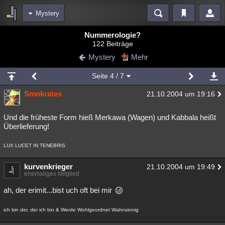
Mystery
Bereiche
Nummerologie?
122 Beiträge
Echtzeit
Diskussionen
Blogs
Videos
Statistiken
Mystery
Mehr
Chat
Wiki
Neuigkeiten
Seite
4
/ 7
meine Rubriken
Smokrates
21.10.2004 um 19:16
Menschen
Wissenschaft
Politik
Mystery
Kriminalfälle
Spiritualität
Verschwörungen
Technologie
Ufologie
Und die früheste Form hieß Merkawa (Wagen) und Kabbala heißt
Überlieferung!
Natur
Umfragen
Unterhaltung
LUX LUCET IN TENEBRIS
weitere Rubriken
Philosophie
kurvenkrieger
Träume
Orte
Esoterik
Literatur
21.10.2004 um 19:49
ehemaliges Mitglied
Astronomie
Helpdesk
Gruppen
Gaming
Filme
ah, der erimit...bist uch oft bei mir
Musik
Clash
Verbesserungen
Allmystery
English
ich bin der, der ich bin & Werde Wohlgeordnet Wahnsinnig
Übersichten