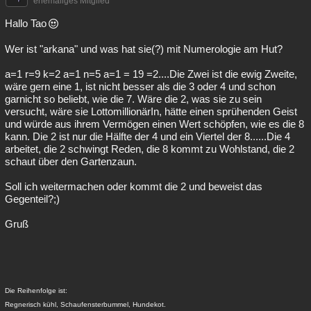
ehemaliges Mitglied
Hallo Tao
Wer ist "arkana" und was hat sie(?) mit Numerologie am Hut?
a=1 r=9 k=2 a=1 n=5 a=1 = 19 =2....Die Zwei ist die ewig Zweite,
wäre gern eine 1, ist nicht besser als die 3 oder 4 und schon
garnicht so beliebt, wie die 7. Wäre die 2, was sie zu sein
versucht, wäre sie LottomillionärIn, hätte einen sprühenden Geist
und würde aus ihrem Vermögen einen Wert schöpfen, wie es die 8
kann. Die 2 ist nur die Hälfte der 4 und ein Viertel der 8......Die 4
arbeitet, die 2 schwingt Reden, die 8 kommt zu Wohlstand, die 2
schaut über den Gartenzaun.
Soll ich weitermachen oder kommt die 2 und beweist das
Gegenteil?;)
Gruß
Die Reihenfolge ist:
Regnerisch kühl, Schaufensterbummel, Hundekot.