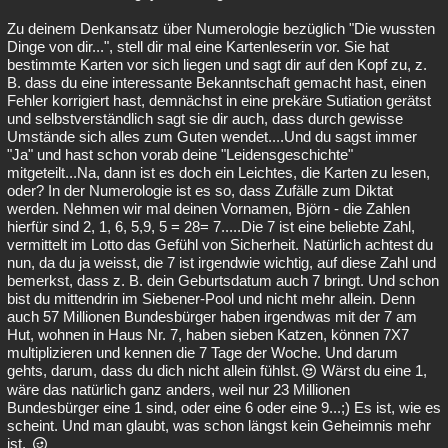
Zu deinem Denkansatz über Numerologie bezüglich "Die wussten
Dinge von dir...", stell dir mal eine Kartenleserin vor. Sie hat
bestimmte Karten vor sich liegen und sagt dir auf den Kopf zu, z.
B. dass du eine interessante Bekanntschaft gemacht hast, einen
Fehler korrigiert hast, demnächst in eine prekäre Sutiation gerätst
und selbstverständlich sagt sie dir auch, dass durch gewisse
Umstände sich alles zum Guten wendet....Und du sagst immer
"Ja" und hast schon vorab deine "Leidensgeschichte"
mitgeteilt...Na, dann ist es doch ein Leichtes, die Karten zu lesen,
oder? In der Numerologie ist es so, dass Zufälle zum Diktat
werden. Nehmen wir mal deinen Vornamen, Björn - die Zahlen
hierfür sind 2, 1, 6, 5,9, 5 = 28= 7.....Die 7 ist eine beliebte Zahl,
vermittelt im Lotto das Gefühl von Sicherheit. Natürlich achtest du
nun, da du ja weisst, die 7 ist irgendwie wichtig, auf diese Zahl und
bemerkst, dass z. B. dein Geburtsdatum auch 7 bringt. Und schon
bist du mittendrin im Siebener-Pool und nicht mehr allein. Denn
auch 57 Millionen Bundesbürger haben irgendwas mit der 7 am
Hut, wohnen in Haus Nr. 7, haben sieben Katzen, können 7X7
multiplizieren und kennen die 7 Tage der Woche. Und darum
gehts, darum, dass du dich nicht allein fühlst.
Wärst du eine 1,
wäre das natürlich ganz anders, weil nur 23 Millionen
Bundesbürger eine 1 sind, oder eine 6 oder eine 9...;) Es ist, wie es
scheint. Und man glaubt, was schon längst kein Geheimnis mehr
ist.