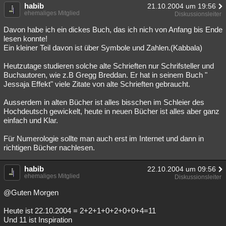
habib
21.10.2004 um 19:56
Besucht
Teilgenommen
Alle
Neue
Geschlossen
ehemaliges Mitglied
Diskussionsleiter
Davon habe ich ein dickes Buch, das ich nich von Anfang bis Ende
Lesenswert
Schlüsselwörter
lesen konnte!
Ein kleiner Teil davon ist über Symbole und Zahlen.(Kabbala)
Heutzutage studieren solche alte Schrieften nur Schrifsteller und
Buchautoren, wie z.B Gregg Breddan. Er hat in seinem Buch "
Jessaja Effekt" viele Zitate von alte Schrieften gebraucht.
Ausserdem in alten Bücher ist alles bisschen im Schleier des
Hochdeutsch gewickelt, heute in neuen Bücher ist alles aber ganz
einfach und Klar.
Für Numerologie sollte man auch erst im Internet und dann in
richtigen Bücher nachlesen.
habib
22.10.2004 um 09:56
ehemaliges Mitglied
Diskussionsleiter
@Guten Morgen
Heute ist 22.10.2004 = 2+2+1+0+2+0+0+4=11
Und 11 ist Inspiration