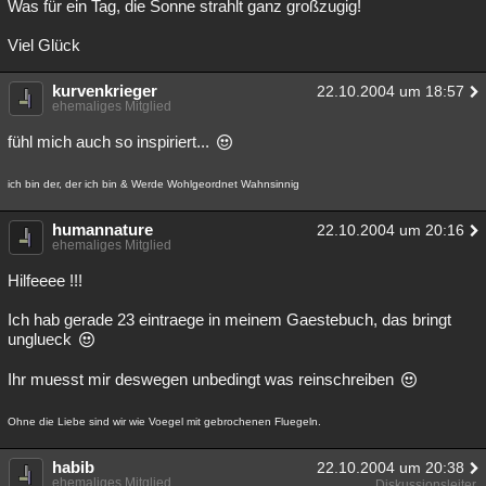
Was für ein Tag, die Sonne strahlt ganz großzugig!
Viel Glück
kurvenkrieger
22.10.2004 um 18:57
ehemaliges Mitglied
fühl mich auch so inspiriert...
ich bin der, der ich bin & Werde Wohlgeordnet Wahnsinnig
humannature
22.10.2004 um 20:16
ehemaliges Mitglied
Hilfeeee !!!
Ich hab gerade 23 eintraege in meinem Gaestebuch, das bringt
unglueck
Ihr muesst mir deswegen unbedingt was reinschreiben
Ohne die Liebe sind wir wie Voegel mit gebrochenen Fluegeln.
habib
22.10.2004 um 20:38
ehemaliges Mitglied
Diskussionsleiter