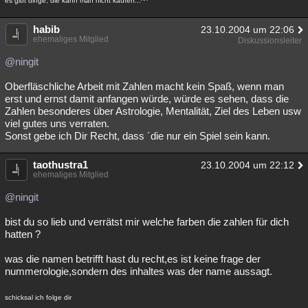
es gibt dinge, die kann man nicht kaufen...^^
habib
23.10.2004 um 22:06
ehemaliges Mitglied
Diskussionsleiter
@ningit
Oberfläschliche Arbeit mit Zahlen macht kein Spaß, wenn man
erst und ernst damit anfangen würde, würde es sehen, dass die
Zahlen besonderes über Astrologie, Mentalität, Ziel des Leben usw
viel gutes uns verraten.
Sonst gebe ich Dir Recht, dass ´die nur ein Spiel sein kann.
taothustra1
23.10.2004 um 22:12
ehemaliges Mitglied
@ningit
bist du so lieb und verrätst mir welche farben die zahlen für dich
hatten ?
was die namen betrifft hast du recht,es ist keine frage der
nummerologie,sondern des inhaltes was der name aussagt.
schicksal ich folge dir