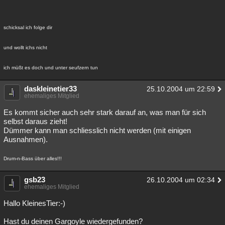
schicksal ich folge dir
und wollt ichs nicht
ich müßt es doch und unter seufzern tun
daskleinetier33
25.10.2004 um 22:59
ehemaliges Mitglied
Es kommt sicher auch sehr stark darauf an, was man für sich
selbst daraus zieht!
Dümmer kann man schliesslich nicht werden (mit einigen
Ausnahmen).
Drum-n-Bass über alles!!!
gsb23
26.10.2004 um 02:34
ehemaliges Mitglied
Hallo KleinesTier:-)
Hast du deinen Gargoyle wiedergefunden?