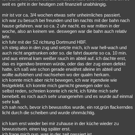
weit es geht in der heutigen zeit finanziell unabhängig.
Besucht
Teilgenommen
Alle
Neue
Geschlossen
mir ist vor ca. 3/4 wochen etwas sehr unheimliches passiert.
Lesenswert
Schlüsselwörter
ich war zu besuch bei freunden und bin nachts mit der bahn nach
hause gefahren. war so ca. 2 uhr nacht. es war mitten in der
woche, also an keinem we. deswegen war die bahn auch relativ
lehr.
ich fuhr mit der S2 richtung Dortmund HBF.
ich steig also in den zug und setzte mich, ich war hell-wach und
auch nicht angetrunken oder so. die fahrt dauerte so ca. 10 min.
und aus einmal kam weißer rauch im abteil auf. ich dachte erst,
das es irgendwo brennen würde, oder das der zug einen defekt
hatte. ich saß wie schon gerade erwähnt alleine im abteil und
wollte aufstehen und nachsehen wo der qualm herkam.
ich konnte mich aber nicht bewegen, ich war irgendwie wie
festgeklebt. ich konnte mich garnicht gewegen oder so.
selbst reden, schreien konnte ich nicht, ich fühlte mich sehr
benebelt. es roch auch sehr unangenehm und es wurde auf einmal
sehr kalt.
ich sah noch, bevor ich bewusstlos wurde, ein rot,grün flackerndes
licht durch die scheiben und wurde ohnmächtig.
ich kam erst wieder bei mir zuhause in der küche wieder zu
bewusstsein. einen tag später erst.
ich frage mich nun, was in der zeit passiert ist.