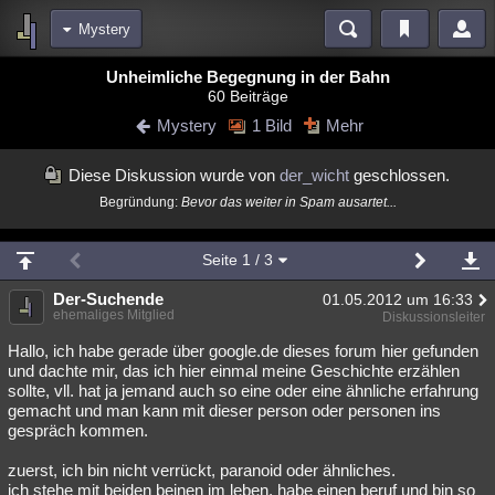
Mystery
Bereiche
Unheimliche Begegnung in der Bahn
60 Beiträge
Echtzeit
Diskussionen
Blogs
Videos
Statistiken
Mystery
1 Bild
Mehr
Chat
Wiki
Neuigkeiten
Diese Diskussion wurde von
der_wicht
geschlossen.
meine Rubriken
Begründung:
Bevor das weiter in Spam ausartet...
Menschen
Wissenschaft
Politik
Mystery
Kriminalfälle
Spiritualität
Verschwörungen
Technologie
Ufologie
Seite
1
/ 3
Natur
Der-Suchende
Umfragen
Unterhaltung
01.05.2012 um 16:33
ehemaliges Mitglied
Diskussionsleiter
weitere Rubriken
Hallo, ich habe gerade über google.de dieses forum hier gefunden
Philosophie
Träume
Orte
Esoterik
Literatur
und dachte mir, das ich hier einmal meine Geschichte erzählen
sollte, vll. hat ja jemand auch so eine oder eine ähnliche erfahrung
Astronomie
Helpdesk
Gruppen
Gaming
Filme
gemacht und man kann mit dieser person oder personen ins
gespräch kommen.
Musik
Clash
Verbesserungen
Allmystery
English
zuerst, ich bin nicht verrückt, paranoid oder ähnliches.
Übersichten
ich stehe mit beiden beinen im leben, habe einen beruf und bin so