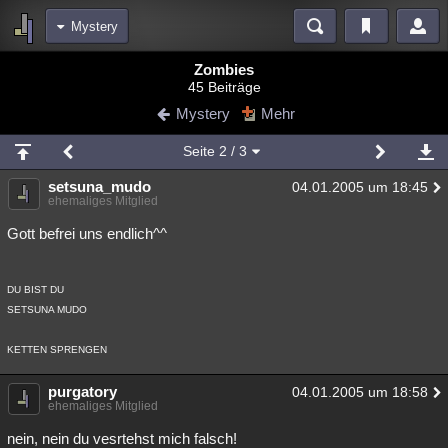
Mystery
Bereiche
Zombies
45 Beiträge
Echtzeit
Diskussionen
Blogs
Videos
Statistiken
Mystery
Mehr
Chat
Wiki
Neuigkeiten
2
Seite
2
/ 3
meine Rubriken
setsuna_mudo
04.01.2005 um 18:45
Menschen
Wissenschaft
Politik
Mystery
Kriminalfälle
ehemaliges Mitglied
Spiritualität
Verschwörungen
Technologie
Ufologie
Gott befrei uns endlich^^
Natur
Umfragen
Unterhaltung
DU BIST DU
weitere Rubriken
SETSUNA MUDO
Philosophie
Träume
Orte
Esoterik
Literatur
KETTEN SPRENGEN
Astronomie
Helpdesk
Gruppen
Gaming
Filme
purgatory
04.01.2005 um 18:58
ehemaliges Mitglied
Musik
Clash
Verbesserungen
Allmystery
English
nein, nein du vesrtehst mich falsch!
Übersichten