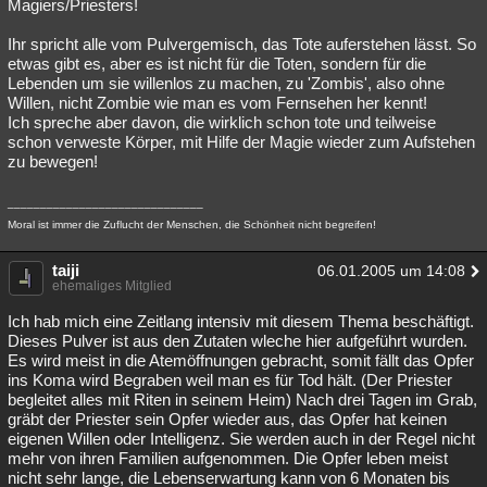
Magiers/Priesters!
Ihr spricht alle vom Pulvergemisch, das Tote auferstehen lässt. So
etwas gibt es, aber es ist nicht für die Toten, sondern für die
Lebenden um sie willenlos zu machen, zu 'Zombis', also ohne
Willen, nicht Zombie wie man es vom Fernsehen her kennt!
Ich spreche aber davon, die wirklich schon tote und teilweise
schon verweste Körper, mit Hilfe der Magie wieder zum Aufstehen
zu bewegen!
______________________________
Moral ist immer die Zuflucht der Menschen, die Schönheit nicht begreifen!
taiji
06.01.2005 um 14:08
ehemaliges Mitglied
Ich hab mich eine Zeitlang intensiv mit diesem Thema beschäftigt.
Dieses Pulver ist aus den Zutaten wleche hier aufgeführt wurden.
Es wird meist in die Atemöffnungen gebracht, somit fällt das Opfer
ins Koma wird Begraben weil man es für Tod hält. (Der Priester
begleitet alles mit Riten in seinem Heim) Nach drei Tagen im Grab,
gräbt der Priester sein Opfer wieder aus, das Opfer hat keinen
eigenen Willen oder Intelligenz. Sie werden auch in der Regel nicht
mehr von ihren Familien aufgenommen. Die Opfer leben meist
nicht sehr lange, die Lebenserwartung kann von 6 Monaten bis