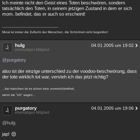
Ich meinte nicht den Geist eines Toten beschwören, sondern
Besucht
Teilgenommen
Alle
Neue
Geschlossen
tatsächlich den Toten, in seinem jetzigen Zustand in dem er sich
mom. befindet, das er auch so erscheint!
Lesenswert
Schlüsselwörter
______________________________
Moral ist immer die Zuflucht der Menschen, die Schönheit nicht begreifen!
hulg
04.01.2005 um 19:02
ehemaliges Mitglied
@purgatory
also ist der einzige unterschied zu der voodoo-beschwörung, dass
der tote wirklich tot war, versteh ich das jetzt richtig?
...bei manchen ist es schon eine unverschämtheit,
wenn sie "ich" sagen...
purgatory
04.01.2005 um 19:06
ehemaliges Mitglied
@hulg
jap!