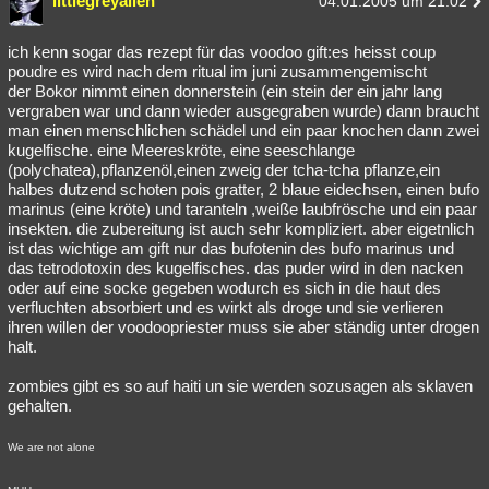
littlegreyalien
04.01.2005 um 21:02
ich kenn sogar das rezept für das voodoo gift:es heisst coup
poudre es wird nach dem ritual im juni zusammengemischt
der Bokor nimmt einen donnerstein (ein stein der ein jahr lang
vergraben war und dann wieder ausgegraben wurde) dann braucht
man einen menschlichen schädel und ein paar knochen dann zwei
kugelfische. eine Meereskröte, eine seeschlange
(polychatea),pflanzenöl,einen zweig der tcha-tcha pflanze,ein
halbes dutzend schoten pois gratter, 2 blaue eidechsen, einen bufo
marinus (eine kröte) und taranteln ,weiße laubfrösche und ein paar
insekten. die zubereitung ist auch sehr kompliziert. aber eigetnlich
ist das wichtige am gift nur das bufotenin des bufo marinus und
das tetrodotoxin des kugelfisches. das puder wird in den nacken
oder auf eine socke gegeben wodurch es sich in die haut des
verfluchten absorbiert und es wirkt als droge und sie verlieren
ihren willen der voodoopriester muss sie aber ständig unter drogen
halt.
zombies gibt es so auf haiti un sie werden sozusagen als sklaven
gehalten.
We are not alone