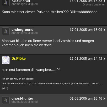
katzenkraft
16.01.2005 um 13:33
ehemaliges Mitglied
Diskussionsleiter
Kann mir einer dieses Pulver auftreiben??? Biiiiitttttäääääääää.
underground
17.01.2005 um 13:09
ehemaliges Mitglied
Man wat bis den du fürne meme loool zombies und morgen
kommen auch noch die werfölfe!
Dr.Plöke
17.01.2005 um 14:42
nein erst kommen die vampiere......^^
Ich bin schwul,Ich bin jüdisch
und ein Kommunist dazu,Ich bin schwarz und behindert, doch genau ein Mensch wie du......
(wizo)
ghost-hunter
01.05.2005 um 16:46
ehemaliges Mitglied