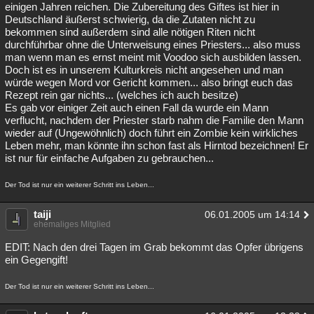
einigen Jahren reichen. Die Zubereitung des Giftes ist hier in
Deutschland äußerst schwierig, da die Zutaten nicht zu
bekommen sind außerdem sind alle nötigen Riten nicht
durchführbar ohne die Unterweisung eines Priesters... also muss
man wenn man es ernst meint mit Voodoo sich ausbilden lassen.
Doch ist es in unserem Kulturkreis nicht angesehen und man
würde wegen Mord vor Gericht kommen... also bringt euch das
Rezept rein gar nichts... (welches ich auch besitze)
Es gab vor einiger Zeit auch einen Fall da wurde ein Mann
verflucht, nachdem der Priester starb nahm die Familie den Mann
wieder auf (Ungewöhnlich) doch führt ein Zombie kein wirkliches
Leben mehr, man könnte ihn schon fast als Hirntod bezeichnen! Er
ist nur für einfache Aufgaben zu gebrauchen...
Der Tod ist nur ein weiterer Schritt ins Leben...
taiji
06.01.2005 um 14:14
ehemaliges Mitglied
EDIT: Nach den drei Tagen im Grab bekommt das Opfer übrigens
ein Gegengift!
Der Tod ist nur ein weiterer Schritt ins Leben...