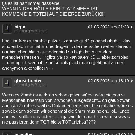
tja es ist halt immer dasselbe:
WENN IN DER HÖLLE KEIN PLATZ MEHR IST,
KOMMEN DIE TOTEN AUF DIE ERDE ZURÜCK!!!
big-n
01.05.2005 um 21:28
ehemaliges Mitglied
LooL ihr freaks zombie pulver , zombie git ;D pahahahahah ... das
sind einfach nur natürliche drogen ... die menschen sehen danach
nur bisschen blass aus oder sind so high das sie andere
menschen fressen ... *gibts ya so kanibalen* ;D ... aber zombies
... unmöglich wenn ihr son scheiß glaubt dann geht mal zu den
anonymen alkoholikern -.-
ghost-hunter
02.05.2005 um 13:19
ehemaliges Mitglied
Wenn es Zombies wirklich schon geben würde wäre die ganze
Menschheit innerhalb von 2 wochen ausgelöscht...ich galub zwar
auch an Zombies weil es Dokumentierte berichte gibt aber wäre es
soweit dann sollten wir schonmal die 9mm raus holen...lol......nee
aber wir sollten uns hüten......naja wie dem auch sei wird sowwas
nie passieren denn TOT bleibt TOT...richtig????
maxetten
02.05.2005 um 13:32