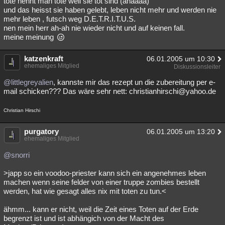
tote nennt man tote weil sie tot sind (ahaaaa)
und das heisst sie haben gelebt, leben nicht mehr und werden nie
mehr leben , futsch weg D.E.T.R.I.T.U.S.
nen mein herr ah-ah nie wieder nicht und auf keinen fall.
meine meinung
katzenkraft
06.01.2005 um 10:30
ehemaliges Mitglied
Diskussionsleiter
@littlegreyalien
, kannste mir das rezept un die zubereitung per e-
mail schicken??? Das wäre sehr nett: christianhirschi@yahoo.de
Christian Hirschi
purgatory
06.01.2005 um 13:20
ehemaliges Mitglied
@snorri
>japp so ein voodoo-priester kann sich ein angenehmes leben
machen wenn seine felder von einer truppe zombies bestellt
werden, hat wie gesagt alles nix mit toten zu tun.<
ähmm... kann er nicht, weil die Zeit eines Toten auf der Erde
begrenzt ist und ist abhängich von der Macht des