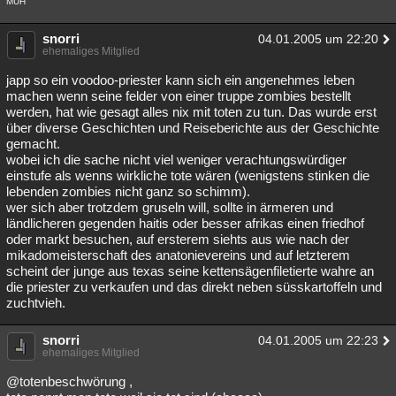
MUH
snorri
04.01.2005 um 22:20
ehemaliges Mitglied
japp so ein voodoo-priester kann sich ein angenehmes leben
machen wenn seine felder von einer truppe zombies bestellt
werden, hat wie gesagt alles nix mit toten zu tun. Das wurde erst
über diverse Geschichten und Reiseberichte aus der Geschichte
gemacht.
wobei ich die sache nicht viel weniger verachtungswürdiger
einstufe als wenns wirkliche tote wären (wenigstens stinken die
lebenden zombies nicht ganz so schimm).
wer sich aber trotzdem gruseln will, sollte in ärmeren und
ländlicheren gegenden haitis oder besser afrikas einen friedhof
oder markt besuchen, auf ersterem siehts aus wie nach der
mikadomeisterschaft des anatonievereins und auf letzterem
scheint der junge aus texas seine kettensägenfiletierte wahre an
die priester zu verkaufen und das direkt neben süsskartoffeln und
zuchtvieh.
snorri
04.01.2005 um 22:23
ehemaliges Mitglied
@totenbeschwörung ,