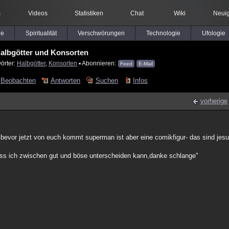
s
Videos
Statistiken
Chat
Wiki
Neuig
le
Spiritualität
Verschwörungen
Technologie
Ufologie
albgötter und Konsorten
örter:
Halbgötter
,
Konsorten
▪ Abonnieren:
Feed
E-Mail
Beobachten
Antworten
Suchen
Infos
vorherige
 bevor jetzt von euch kommt superman ist aber eine comikfigur- das sind jes
 dass ich zwischen gut und böse unterscheiden kann,danke schlange"