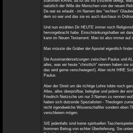
stammen KANN, da ist bis ins Einzelne belegt, waru
natürlich der Wille die Menschen von der neuen Rel
Da war es erlaubt - im Namen des "rechten" Glaube
dem so war und das sie es auch durchaus in Ordnu
Und nun erzählen Dir HEUTE immer noch Religionsleh
hervorgebracht habe. Einschränkungshalber wir da
kann im Neuen Testament. Man ist also immer auf d
Man müsste die Gräber der Apostel eigentlich finden
Die Auseinandersetzungen zwischen Paulus und A
alles, was wir heute "christlich" nennen haben sie s
das wird gerne verschwiegen!). Aber nicht IHRE Sic
Paulus.
Aber der Streit um die richtige Lehre tobte noch ga
Alles, alles überprüfbar, belegbar und jedem der e
Friedrich Nietzsche um nur 3 Namen zu nennen wußt
haben sich dutzende Spezialisten - Theologen zum
nicht irgendwelche Wissenschaftler sondern eben T
verschleiern mögen.
SIE jedenfalls sind keine spirituellen Taschenspiel
frommen Betrug von echter Überlieferung. Sie unters