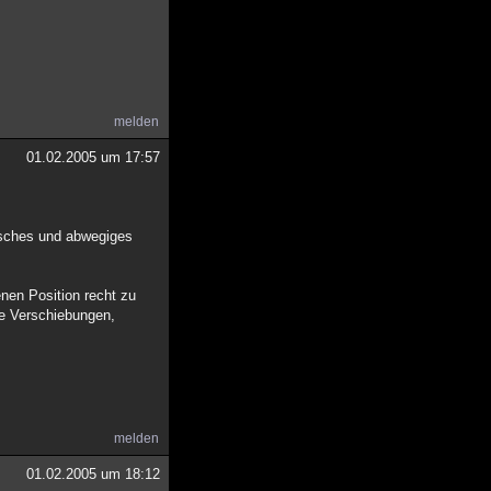
melden
01.02.2005 um 17:57
risches und abwegiges
enen Position recht zu
he Verschiebungen,
melden
01.02.2005 um 18:12