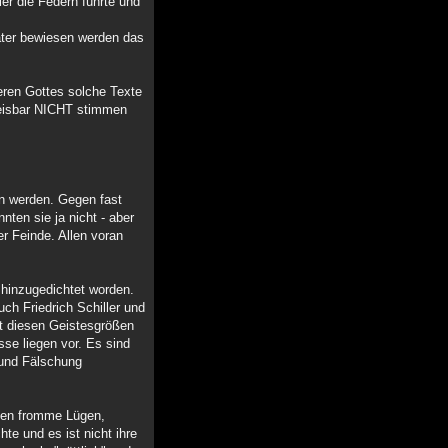
er die Federn führte und
äter bewiesen werden das
ieren Gottes solche Texte
weisbar NICHT stimmen
n werden. Gegen fast
nten sie ja nicht - aber
r Feinde. Allen voran
 hinzugedichtet worden.
ch Friedrich Schiller und
it diesen Geistesgrößen
se liegen vor. Es sind
 und Fälschung
eiden fromme Lügen,
te und es ist nicht ihre