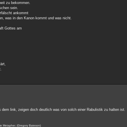
iheit zu bekommen.
schen sein.
erfälscht ankommt
dwann, was in den Kanon kommt und was nicht.
ft Gottes am
ärt,
t.
em link, zeigen doch deutlich was von solch einer Rabulistik zu halten ist.
ie Metapher. (Gregory Bateson)