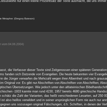
 Jesusworte nur einen kleine Prozentsatz der Texte ausmacht, die uns immer 
ie Metapher. (Gregory Bateson)
on vom 04.06.2004)
sst, die Verfasser dieser Texte sind Zeitgenossen einer späteren Generation
ums fanden sich Dutzende von Evangelien. Die heute bekannten vier Evangel
nn die Jünger verwarfen die Mehrzahl wegen ihrer Albernheit und nach grausa
 im Original vor. Es gibt nur Abschriften von Abschriften von Abschriften; Abs
optischen Übersetzungen. Wie jedoch unter den altlateinischen Bibelhandschrif
iechischen -1933 kannte man rund 4230, 1957 bereits 4680 griechische Hands
schätz die Zahl der Varianten, das heißt verschiedenen Lesarten, auf 250 00
ist also heillos verwildert und in seiner ursprünglichen Form nie auch nur ann
egnen uns sozusagen original Fälschungen, d.h. Schriften, in denen der Verf