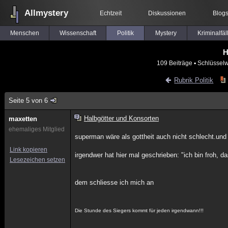
Allmystery
Echtzeit
Diskussionen
Blog
Menschen
Wissenschaft
Politik
Mystery
Kriminalfäl
H
109 Beiträge
▪ Schlüsselw
Rubrik Politik
Seite 5 von 6
Halbgötter und Konsorten
maxetten
ehemaliges Mitglied
superman wäre als gottheit auch nicht schlecht.und
Link kopieren
irgendwer hat hier mal geschrieben: "ich bin froh,
Lesezeichen setzen
dem schliesse ich mich an
Die Stunde des Siegers kommt für jeden irgendwann!!!