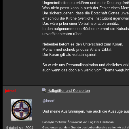
Ungereimtheiten zu erklären und mehr Deutungsfre
Was nicht passt kann ja auch der Fehler eines Men
Um sicherzugehen, dass die Botschaft Gottes unv
entschloß die Kirche (weltliche Institution) irgen
Das wäre ja bei einer Verbalinspiration unnütz.
In den aufgenommenen Büchern kommt die Botscha
unverfälschtesten rüber.
Nebenbei betont es den Unterschied zum Koran.
Mohammed schrieb ja quasi Allahs Diktat.
Der Koran gilt als verbalinspiriert.
So wurde uns Personalinspiration und ähnliches erkl
auch wenn das doch ein wenig vom Thema wegführ
Halbgötter und Konsorten
jafrael
@knarf
Und meine Ausführungen, wie auch die Auszüge aus d
Das kybernetische Äquivalent von Logik ist Oszillation.
dabei seit 2004
Ganz unten auf dem Grunde des Lebendigseins treffen wir auf d