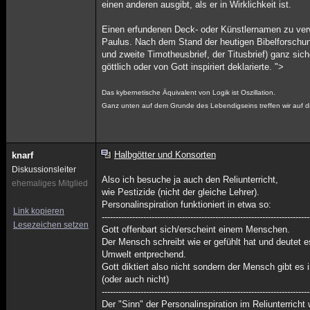
einen anderen ausgibt, als er in Wirklichkeit ist.
Einen erfundenen Deck- oder Künstlernamen zu verw
Paulus. Nach dem Stand der heutigen Bibelforschung
und zweite Timotheusbrief, der Titusbrief) ganz si
göttlich oder von Gott inspiriert deklarierte. ">
Das kybernetische Äquivalent von Logik ist Oszillation.
Ganz unten auf dem Grunde des Lebendigseins treffen wir auf d
Halbgötter und Konsorten
knarf
Diskussionsleiter
Also ich besuche ja auch den Reliunterricht,
ehemaliges Mitglied
wie Pestizide (nicht der gleiche Lehrer).
Personalinspiration funktioniert in etwa so:
Link kopieren
---------------------------------------------------------------------------
Lesezeichen setzen
Gott offenbart sich/erscheint einem Menschen.
Der Mensch schreibt wie er gefühlt hat und deutet 
Umwelt entprechend.
Gott diktiert also nicht sondern der Mensch gibt es 
(oder auch nicht)
---------------------------------------------------------------------------
Der "Sinn" der Personalinspiration im Reliunterricht