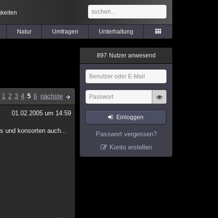
keiten
Natur
Umfragen
Unterhaltung
8
9
7
Nutzer anwesend
1
2
3
4
5
6
nächste
01.02.2005 um 14:59
Einloggen
us und konsorten auch...
Passwort vergessen?
Konto erstellen