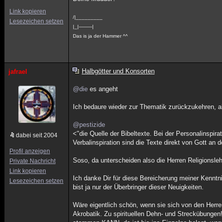
Link kopieren
/|_________
Lesezeichen setzen
|_|---------|
Das is ja der Hammer ^^
Halbgötter und Konsorten
jafrael
@die
es angeht
Ich bedaure wieder zur Thematik zurückzukehren, ab
@pestizide
<"die Quelle der Bibeltexte. Bei der Personalinspir
dabei seit 2004
Verbalinspiration sind die Texte direkt von Gott an
Profil anzeigen
Soso, da unterscheiden also die Herren Religionsleh
Private Nachricht
Link kopieren
Ich danke Dir für diese Bereicherung meiner Kenntn
Lesezeichen setzen
bist ja nur der Überbringer dieser Neuigkeiten.
Wäre eigentlich schön, wenn sie sich von den Herren
Akrobatik. Zu spirituellen Dehn- und Streckübunge