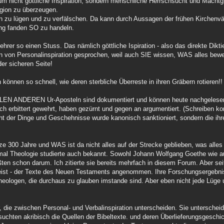
m nicht göttliche Inspiration, sondern menschliche Herrschsucht und Machtgi
igion zu überzeugen.
n zu lügen und zu verfälschen. Da kann durch Aussagen der frühen Kirchenv
ng fanden SO zu handeln.
rer so einen Stuss. Das nämlich göttliche Ispiration - also das direkte Dikt
nn von Personalinspiration gesprochen, weil auch SIE wissen, WAS alles be
er sicheren Seite!
 können so schnell, wie deren sterbliche Überreste in ihren Gräbern rotieren!!
LLEN ANDEREN Ur-Aposteln sind dokumentiert und können heute nachgelese
ich erbittert gewehrt, haben gezürnt und gegen an argumentiert. (Schreiben kon
ht der Dinge und Geschehnisse wurde kanonisch sanktioniert, sondern die ihre
nze 300 Jahre und WAS ist da nicht alles auf der Strecke geblieben, was alles
inmal Theologie studierte auch bekannt. Sowohl Johann Wolfgang Goethe wie au
en schon darum. Ich zitierte sie bereits mehrfach in diesem Forum. Aber se
eist - der Texte des Neuen Testaments angenommen. Ihre Forschungsergebnis
heologen, die durchaus zu glauben imstande sind. Aber eben nicht jede Lüge
er, die zwischen Personal- und Verbalinspiration unterscheiden. Sie untersch
uchten akribisch die Quellen der Bibeltexte. und deren Überlieferungsgeschich