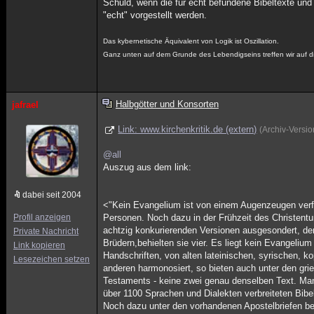
Schuld, wenn die für echt befundene Bibeltexte und
"echt" vorgestellt werden.
Das kybernetische Äquivalent von Logik ist Oszillation.
Ganz unten auf dem Grunde des Lebendigseins treffen wir auf d
Halbgötter und Konsorten
jafrael
Link: www.kirchenkritik.de (extern)
(Archiv-Versi
@all
Auszug aus dem link:
dabei seit 2004
<"Kein Evangelium ist von einem Augenzeugen verfa
Profil anzeigen
Personen. Noch dazu in der Frühzeit des Christent
achtzig konkurierenden Versionen ausgesondert, de
Private Nachricht
Brüdern,behielten sie vier. Es liegt kein Evangelium
Link kopieren
Handschriften, von alten lateinischen, syrischen, k
Lesezeichen setzen
anderen harmonosiert, so bieten auch unter den gr
Testaments - keine zwei genau denselben Text. Man 
über 1100 Sprachen und Dialekten verbreiteten Bibel 
Noch dazu unter den vorhandenen Apostelbriefen beg