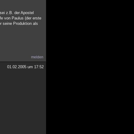
ei z.B. der Apostel
fe von Paulus (der erste
r seine Produktion als
melden
01.02.2005 um 17:52