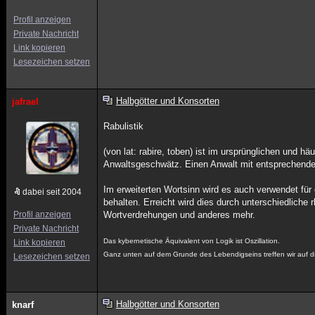
Profil anzeigen
Private Nachricht
Link kopieren
Lesezeichen setzen
Halbgötter und Konsorten
jafrael
Rabulistik
(von lat: rabire, toben) ist im ursprünglichen und 
Anwaltsgeschwätz. Einen Anwalt mit entsprechende
Im erweiterten Wortsinn wird es auch verwendet für
dabei seit 2004
behalten. Erreicht wird dies durch unterschiedliche
Profil anzeigen
Wortverdrehungen und anderes mehr.
Private Nachricht
Das kybernetische Äquivalent von Logik ist Oszillation.
Link kopieren
Ganz unten auf dem Grunde des Lebendigseins treffen wir auf d
Lesezeichen setzen
Halbgötter und Konsorten
knarf