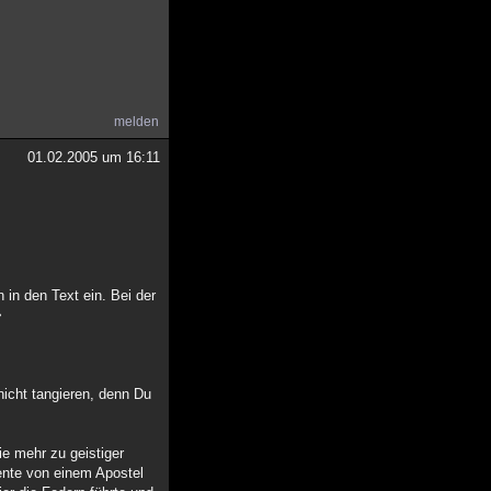
melden
01.02.2005 um 16:11
 in den Text ein. Bei der
>
nicht tangieren, denn Du
ie mehr zu geistiger
ente von einem Apostel