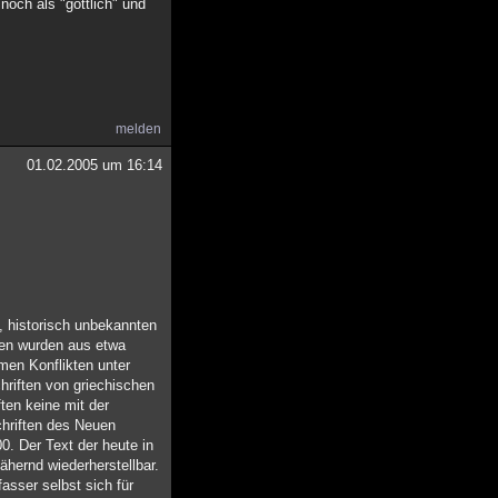
noch als "göttlich" und
melden
01.02.2005 um 16:14
, historisch unbekannten
ien wurden aus etwa
men Konflikten unter
chriften von griechischen
ten keine mit der
chriften des Neuen
0. Der Text der heute in
ähernd wiederherstellbar.
asser selbst sich für