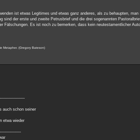
enden ist etwas Legitimes und etwas ganz anderes, als zu behaupten, man s
 sind der erste und zweite Petrusbrief und die drei sogenannten Pastoralbrie
cher Fälschungen. Es ist noch zu bemerken, dass kein neutestamentlicher Auto
ie Metapher. (Gregory Bateson)
--------------------
es auch schon seiner
in etwa wieder
-----------------
 war