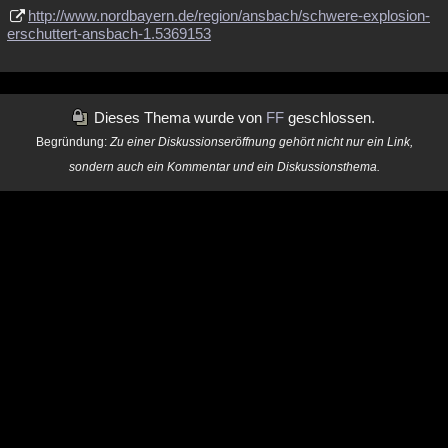
http://www.nordbayern.de/region/ansbach/schwere-explosion-
Besucht
Teilgenommen
Alle
Neue
Geschlossen
erschuttert-ansbach-1.5369153
Lesenswert
Schlüsselwörter
Dieses Thema wurde von
FF
geschlossen.
Begründung:
Zu einer Diskussionseröffnung gehört nicht nur ein Link,
sondern auch ein Kommentar und ein Diskussionsthema.