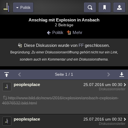
Politik
Bereiche
Anschlag mit Explosion in Ansbach
2 Beiträge
Echtzeit
Diskussionen
Blogs
Videos
Statistiken
Politik
Mehr
Chat
Wiki
Neuigkeiten
Diese Diskussion wurde von
FF
geschlossen.
meine Rubriken
Begründung:
Zu einer Diskussionseröffnung gehört nicht nur ein Link,
Menschen
Wissenschaft
Politik
Mystery
Kriminalfälle
sondern auch ein Kommentar und ein Diskussionsthema.
Spiritualität
Verschwörungen
Technologie
Ufologie
Seite 1 / 1
Natur
Umfragen
Unterhaltung
peoplesplace
25.07.2016 um 00:30
weitere Rubriken
Diskussionsleiter
Philosophie
Träume
Orte
Esoterik
Literatur
http://www.bild.de/news/2016/explosion/ansbach-explosion-
46976532.bild.html
Astronomie
Helpdesk
Gruppen
Gaming
Filme
Musik
Clash
Verbesserungen
Allmystery
English
peoplesplace
25.07.2016 um 00:32
Diskussionsleiter
Übersichten