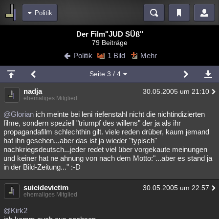
Politik
Bereiche
Der Film"JUD SÜß"
79 Beiträge
Echtzeit
Diskussionen
Blogs
Videos
Statistiken
Politik
1 Bild
Mehr
Chat
Wiki
Neuigkeiten
Seite
3
/ 4
meine Rubriken
nadja
30.05.2005 um 21:10
Menschen
Wissenschaft
Politik
Mystery
Kriminalfälle
ehemaliges Mitglied
Spiritualität
Verschwörungen
Technologie
Ufologie
@Glorian
ich meinte bei leni riefenstahl nicht die nichtindizierten
filme, sondern speziell "triumpf des willens" der ja als ihr
propagandafilm schlechthin gilt. viele reden drüber, kaum jemand
Natur
Umfragen
Unterhaltung
hat ihn gesehen...aber das ist ja wieder "typisch"
weitere Rubriken
nachkriegsdeutsch...jeder redet viel über vorgekaute meinungen
und keiner hat ne ahnung von nach dem Motto:"...aber es stand ja
Philosophie
Träume
Orte
Esoterik
Literatur
in der Bild-Zeitung..." :-D
Astronomie
Helpdesk
Gruppen
Gaming
Filme
suicidevictim
30.05.2005 um 22:57
ehemaliges Mitglied
Musik
Clash
Verbesserungen
Allmystery
English
@Kirk2
Übersichten