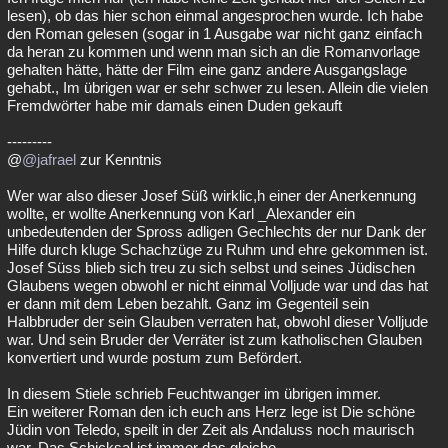
lesen), ob das hier schon einmal angesprochen wurde. Ich habe
den Roman gelesen (sogar in 1 Ausgabe war nicht ganz einfach
da heran zu kommen und wenn man sich an die Romanvorlage
gehalten hätte, hätte der Film eine ganz andere Ausgangslage
gehabt., Im übrigen war er sehr schwer zu lesen. Allein die vielen
Fremdwörter habe mir damals einen Duden gekauft
---------
@
@jafrael
zur Kenntnis
Wer war also dieser Josef Süß wirklic,h einer der Anerkennung
wollte, er wollte Anerkennung von Karl _Alexander ein
unbedeutenden der Spross adligen Gechlechts der nur Dank der
Hilfe durch kluge Schachzüge zu Ruhm und ehre gekommen ist.
Josef Süss blieb sich treu zu sich selbst und seines Jüdischen
Glaubens wegen obwohl er nicht einmal Volljude war und das hat
er dann mit dem Leben bezahlt. Ganz im Gegenteil sein
Halbbruder der sein Glauben verraten hat, obwohl dieser Volljude
war. Und sein Bruder der Verräter ist zum katholischen Glauben
konvertiert und wurde postum zum Befördert.
In diesem Stiele schrieb Feuchtwanger im übrigen immer.
Ein weiterer Roman den ich euch ans Herz lege ist Die schöne
Jüdin von Teledo, speilt in der Zeit als Andaluss noch maurisch
war. Das Schicksal ist immer das gleiche.