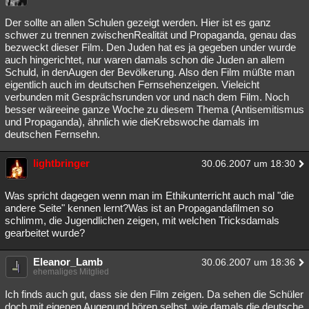
Der sollte an allen Schulen gezeigt werden. Hier ist es ganz
schwer zu trennen zwischenRealität und Propaganda, genau das
bezweckt dieser Film. Den Juden hat es ja gegeben under wurde
auch hingerichtet, nur waren damals schon die Juden an allem
Schuld, in denAugen der Bevölkerung. Also den Film müßte man
eigentlich auch im deutschen Fernsehenzeigen. Vieleicht
verbunden mit Gesprächsrunden vor und nach dem Film. Noch
besser wäreeine ganze Woche zu diesem Thema (Antisemitismus
und Propaganda), ähnlich wie dieKrebswoche damals im
deutschen Fernsehn.
lightbringer
30.06.2007 um 18:30
Was spricht dagegen wenn man im Ethikunterricht auch mal "die
andere Seite" kennen lernt?Was ist an Propagandafilmen so
schlimm, die Jugendlichen zeigen, mit welchen Tricksdamals
gearbeitet wurde?
Eleanor_Lamb
30.06.2007 um 18:36
ehemaliges Mitglied
Ich finds auch gut, dass sie den Film zeigen. Da sehen die Schüler
doch mit eigenen Augenund hören selbst, wie damals die deutsche