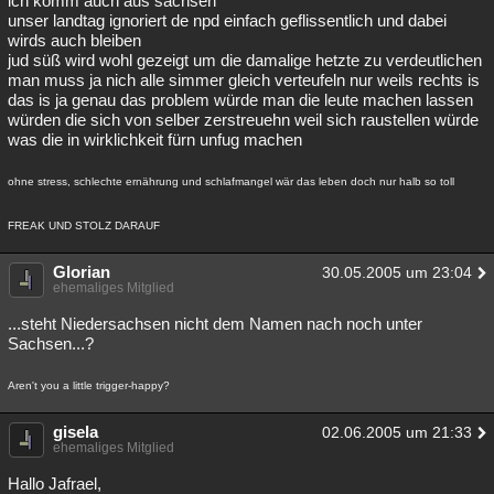
ich komm auch aus sachsen
unser landtag ignoriert de npd einfach geflissentlich und dabei
Besucht
Teilgenommen
Alle
Neue
Geschlossen
wirds auch bleiben
jud süß wird wohl gezeigt um die damalige hetzte zu verdeutlichen
Lesenswert
Schlüsselwörter
man muss ja nich alle simmer gleich verteufeln nur weils rechts is
das is ja genau das problem würde man die leute machen lassen
würden die sich von selber zerstreuehn weil sich raustellen würde
was die in wirklichkeit fürn unfug machen
ohne stress, schlechte ernährung und schlafmangel wär das leben doch nur halb so toll
FREAK UND STOLZ DARAUF
Glorian
30.05.2005 um 23:04
ehemaliges Mitglied
...steht Niedersachsen nicht dem Namen nach noch unter
Sachsen...?
Aren't you a little trigger-happy?
gisela
02.06.2005 um 21:33
ehemaliges Mitglied
Hallo Jafrael,