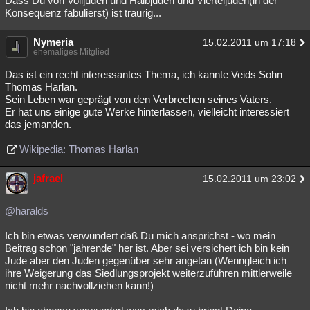
Dass Du von Volljuden und Halbjuden und Vierteljuden(in der
Konsequenz fabulierst) ist traurig...
Nymeria
15.02.2011 um 17:18
ehemaliges Mitglied
Das ist ein recht interessantes Thema, ich kannte Veids Sohn
Thomas Harlan.
Sein Leben war geprägt von den Verbrechen seines Vaters.
Er hat uns einige gute Werke hinterlassen, vielleicht interessiert
das jemanden.
Wikipedia: Thomas Harlan
jafrael
15.02.2011 um 23:02
@haralds
Ich bin etwas verwundert daß Du mich ansprichst - wo mein
Beitrag schon "jahrende" her ist. Aber sei versichert ich bin kein
Jude aber den Juden gegenüber sehr angetan (Wenngleich ich
ihre Weigerung das Siedlungsprojekt weiterzuführen mittlerweile
nicht mehr nachvollziehen kann!)