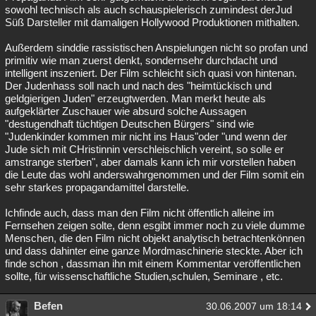
sowohl technisch als auch schauspielerisch zumindest derJud
Süß Darsteller mit damaligen Hollywood Produktionen mithalten.
Außerdem sinddie rassistischen Anspielungen nicht so profan und
primitiv wie man zuerst denkt, sondernsehr durchdacht und
intelligent inszeniert. Der Film schleicht sich quasi von hintenan.
Der Judenhass soll nach und nach des "heimtückisch und
geldgierigen Juden" erzeugtwerden. Man merkt heute als
aufgeklärter Zuschauer wie absurd solche Aussagen
"destugendhaft tüchtigen Deutschen Bürgers" sind wie
"Judenkinder kommen mir nicht ins Haus"oder "und wenn der
Jude sich mit CHristinnin verschleischlich vereint, so solle er
amstrange sterben", aber damals kann ich mir vorstellen haben
die Leute das wohl anderswahrgenommen und der Film somit ein
sehr starkes propagandamittel darstelle.
Ichfinde auch, dass man den Film nicht öffentlich alleine im
Fernsehen zeigen solte, denn esgibt immer noch zu viele dumme
Menschen, die den Film nicht objekt analytisch betrachtenkönnen
und dass dahinter eine ganze Mordmaschinerie steckte. Aber ich
finde schon , dassman ihn mit einem Kommentar veröffentlichen
sollte, für wissenschaftliche Studien,schulen, Seminare , etc.
Befen
30.06.2007 um 18:14