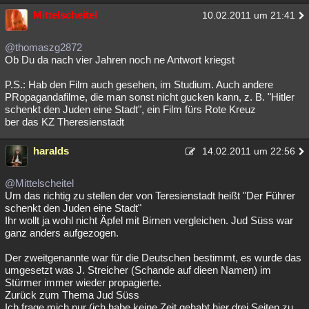
Mittelscheitel
10.02.2011 um 21:41
@thomaszg2872
Ob Du da nach vier Jahren noch ne Antwort kriegst
P.S.: Hab den Film auch gesehen, im Studium. Auch andere
PRopagandafilme, die man sonst nicht gucken kann, z. B. "Hitler
schenkt den Juden eine Stadt", ein Film fürs Rote Kreuz
ber das KZ Theresienstadt
haralds
14.02.2011 um 22:56
@Mittelscheitel
Um das richtig zu stellen der von Teresienstadt heißt "Der Führer
schenkt den Juden eine Stadt"
Ihr wollt ja wohl nicht Äpfel mit Birnen vergleichen. Jud Süss war
ganz anders aufgezogen.
Der zweitgenannte war für die Deutschen bestimmt, es wurde das
umgesetzt was J. Streicher (Schande auf dieen Namen) im
Stürmer immer wieder propagierte.
Zurück zum Thema Jud Süss
Ich frage mich nur (ich habe keine Zeit gehabt hier drei Seiten zu