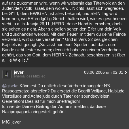
auf uns zukommen wird, wenn wir weiterhin das Tätervolk an den
Juden/dem Volk Israel, sein wollen… Nichts lässt sich wegreden,
bei G“TT, dem EWIGEN, ist alles bekannt, und SEIN Tag wird
kommen, wo ER endgültig Gericht halten wird, wie es geschrieben
steht, u.a. in Jesaja 26,11 „HERR, deine Hand ist erhoben, doch
sie sehen es nicht. Aber sie sollen sehen den Eifer um dein Volk
und zuschanden werden. Mit dem Feuer, mit dem du deine Feinde
verzehrst, wirt du sie verzehren.“ Und in Vers 22 des gleichen
Kapitels ist gesagt: „So lasst nun euer Spotten, auf dass eure
Bande nicht fester werden; denn ich habe von einem Verderben
gehört, das von Gott, dem HERRN Zebaoth, beschlossen ist über
a l l e W e l t .“
jever
03.06.2005 um 02:31
ehemaliges Mitglied
@gisela
: Könntest Du entlich diese Verherrlichung der NS-
Rassegesetze abstellen? Du ersetzt die Begriff Volljude, Halbjude,
Vierteljude und Achteljude durch Täter der soundsovielten
Generation! Dies ist für mich unerträglich!
Ich werde Deinen Beitrag den Admins melden, da diese
Nazipropaganta eingestellt gehört!
MfG jever