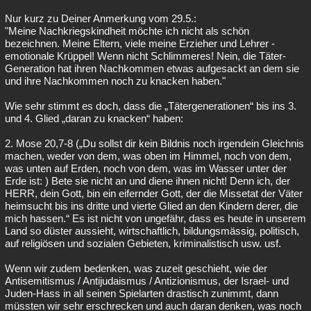
Nur kurz zu Deiner Anmerkung vom 29.5.:
"Meine Nachkriegskindheit möchte ich nicht als schön
bezeichnen. Meine Eltern, viele meine Erzieher und Lehrer -
emotionale Krüppel! Wenn nicht Schlimmeres! Nein, die Täter-
Generation hat ihren Nachkommen etwas aufgesackt an dem sie
und ihre Nachkommen noch zu knacken haben."
Wie sehr stimmt es doch, dass die „Tätergenerationen“ bis ins 3.
und 4. Glied „daran zu knacken“ haben:
2. Mose 20,7-8 („Du sollst dir kein Bildnis noch irgendein Gleichnis
machen, weder von dem, was oben im Himmel, noch von dem,
was unten auf Erden, noch von dem, was im Wasser unter der
Erde ist: ) Bete sie nicht an und diene ihnen nicht! Denn ich, der
HERR, dein Gott, bin ein eifernder Gott, der die Missetat der Väter
heimsucht bis ins dritte und vierte Glied an den Kindern derer, die
mich hassen.“ Es ist nicht von ungefähr, dass es heute in unserem
Land so düster aussieht, wirtschaftlich, bildungsmässig, politisch,
auf religiösen und sozialen Gebieten, kriminalistisch usw. usf.
Wenn wir zudem bedenken, was zuzeit geschieht, wie der
Antisemitismus / Antijudaismus / Antizionismus, der Israel- und
Juden-Hass in all seinen Spielarten drastisch zunimmt, dann
müssten wir sehr erschrecken und auch daran denken, was noch