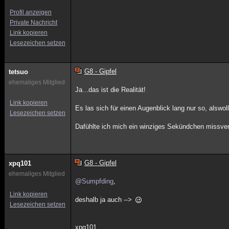
Profil anzeigen
Private Nachricht
Link kopieren
Lesezeichen setzen
G8 - Gipfel
tetsuo
ehemaliges Mitglied
Ja...das ist die Realität!
Link kopieren
Es las sich für einen Augenblick lang nur so, alswoll
Lesezeichen setzen
Dafühlte ich mich ein winziges Sekündchen missvers
G8 - Gipfel
xpq101
ehemaliges Mitglied
@Sumpfding
,
Link kopieren
deshalb ja auch -->
Lesezeichen setzen
xpq101