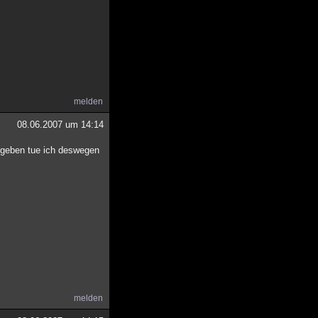
melden
08.06.2007 um 14:14
fgeben tue ich deswegen
melden