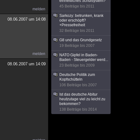
einheitliches Schulsystem?
45 Beiträge bis 2011
melden
Sarkozy: betrunken, krank
08.06.2007 um 14:08
oder erschöpft?
+Pressefreiheit
32 Beiträge bis 2011
G8 und das Grundgesetz
19 Beiträge bis 2007
melden
NATO Gipfel in Baden-
Baden - Steuergelder werd...
08.06.2007 um 14:09
23 Beiträge bis 2009
Deutsche Politik zum
Kopfschütteln
106 Beiträge bis 2007
Ist das deutsche Abitur
heutzutage viel zu leicht zu
bekommen?
138 Beiträge bis 2014