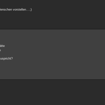
nschen vorstellen....;)
ätte
s
zuspricht?