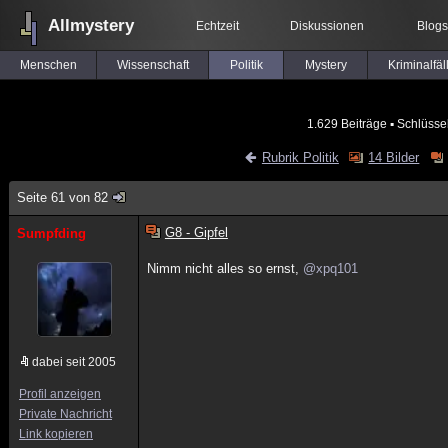
Allmystery
Echtzeit
Diskussionen
Blogs
Menschen
Wissenschaft
Politik
Mystery
Kriminalfäl
1.629 Beiträge
▪ Schlüsse
Rubrik Politik
14 Bilder
Seite 61 von 82
G8 - Gipfel
Sumpfding
Nimm nicht alles so ernst,
@xpq101
dabei seit 2005
Profil anzeigen
Private Nachricht
Link kopieren