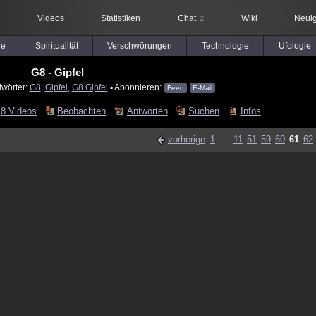
Videos
Statistiken
Chat
Wiki
Neuig
2
le
Spiritualität
Verschwörungen
Technologie
Ufologie
G8 - Gipfel
lwörter:
G8
,
Gipfel
,
G8 Gipfel
▪ Abonnieren:
Feed
E-Mail
8 Videos
Beobachten
Antworten
Suchen
Infos
vorherige
1
...
11
51
59
60
61
62