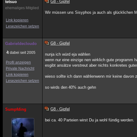
G8 - Gipfel
tetsuo
ehemaliges Mitglied
Wir müssen uns Sisyphos ja auch als glücklichen Me
Link kopieren
Lesezeichen setzen
G8 - Gipfel
Gabrieldecloudo
dabei seit 2005
nunja ich würd eja wählen
wenn nur eine einzige nen wirklich gute programm h
Profil anzeigen
esgibt ansätze verstreut aber nichts konkretes gute
Private Nachricht
Link kopieren
wieso sollte ich dann wählenwenn mir keine davon 
Lesezeichen setzen
so wirds den 40% auch gehn
G8 - Gipfel
Sumpfding
bei ca. 40 Parteien wirst Du ja wohl fündig werden.