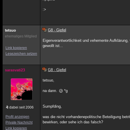
:>
G8 - Gipfel
tetsuo
ehemaliges Mitglied
Eigenverantwortlichkeit und vehemente Aufklärung, 
gewollt ist...
Link kopieren
Lesezeichen setzen
G8 - Gipfel
sarasvati23
tetsuo,
na dann.
*g
Sumpfding,
dabei seit 2006
Profil anzeigen
was die nicht vorhandenepolitische Beteiligung bet
bewirken, oder sehe ich das falsch?
Private Nachricht
Link kopieren