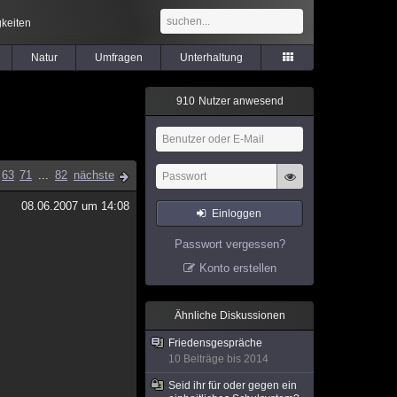
keiten
Natur
Umfragen
Unterhaltung
9
1
0
Nutzer anwesend
63
71
...
82
nächste
08.06.2007 um 14:08
Einloggen
Passwort vergessen?
Konto erstellen
Ähnliche Diskussionen
Friedensgespräche
10 Beiträge bis 2014
Seid ihr für oder gegen ein