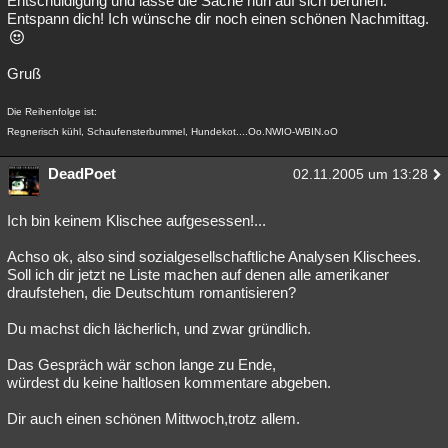
Entschuldigung und lasse die Sache nun auf sich beruhen.
Entspann dich! Ich wünsche dir noch einen schönen Nachmittag.
Gruß
Die Reihenfolge ist:
Regnerisch kühl, Schaufensterbummel, Hundekot....Oo.NWIO-WBIN.oO
DeadPoet
02.11.2005 um 13:28
Ich bin keinem Klischee aufgesessen!...
Achso ok, also sind sozialgesellschaftliche Analysen Klischees.
Soll ich dir jetzt ne Liste machen auf denen alle amerikaner
draufstehen, die Deutschtum romantisieren?
Du machst dich lächerlich, und zwar gründlich.
Das Gespräch wär schon lange zu Ende,
würdest du keine haltlosen kommentare abgeben.
Dir auch einen schönen Mittwoch,trotz allem.