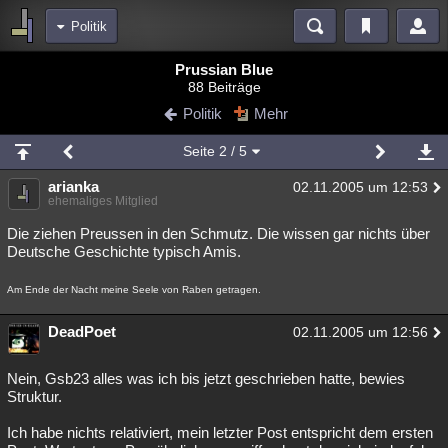
Politik
Bereiche
Prussian Blue
88 Beiträge
Echtzeit
Diskussionen
Blogs
Videos
Statistiken
Politik
Mehr
Chat
Wiki
Neuigkeiten
2
Seite
2
/ 5
meine Rubriken
arianka
02.11.2005 um 12:53
Menschen
Wissenschaft
Politik
Mystery
Kriminalfälle
ehemaliges Mitglied
Spiritualität
Verschwörungen
Technologie
Ufologie
Die ziehen Preussen in den Schmutz. Die wissen gar nichts über
Deutsche Geschichte typisch Amis.
Natur
Umfragen
Unterhaltung
Am Ende der Nacht meine Seele von Raben getragen.
weitere Rubriken
Philosophie
DeadPoet
Träume
Orte
Esoterik
Literatur
02.11.2005 um 12:56
Astronomie
Helpdesk
Gruppen
Gaming
Filme
Nein, Gsb23 alles was ich bis jetzt geschrieben hatte, bewies
Struktur.
Musik
Clash
Verbesserungen
Allmystery
English
Ich habe nichts relativiert, mein letzter Post entspricht dem ersten
Übersichten