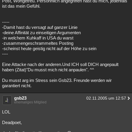
Post, Wortgetreu. Persöhnlich angegriffen hast du mich, jedenfals
ist das mein Gefühl.
Besucht
Teilgenommen
Alle
Neue
Geschlossen
Lesenswert
Schlüsselwörter
-----
-Damit hast du versagt auf ganzer Linie
-deine Affinität zu einseitigen Argumenten
-in welchem Kuhkaff in USA du warst
-zusammengeschrammeltes Posting
-scheinst heute geistig nicht auf der Höhe zu sein
----
Eine Attacke nach der anderen.Und ICH soll DICH angepault
haben (Zitat)"Du musst mich nicht anpaulen". ^^
Du musst arg im Stress sein Gsb23. Freunde werden wir
garantiert nicht.
gsb23
02.11.2005 um 12:57
ehemaliges Mitglied
LOL
Deadpoet,