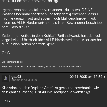
danke für die nette Konversation.
Irgendetwas hast du falsch verstanden - du solltest DEINE
Postings nochmal nachlesen und folgerichtig erkennen, dass DU
mich angepault hast und zudem noch Müll geschrieben hast,
indem du ALLE Nordamerikaner als Nazi-Bewunderer beschrieben
hast. Lass dir Zeit.
Zudem, nur weil du in dem Kuhkaff Portland warst, hast du noch
lange keinen Überblick über ALLE Nordamerikaner. Aber das hast
du nun wohl schon begriffen, gelle?
Gruß
Die Reihenfolge ist:
Regnerisch kühl, Schaufensterbummel, Hundekot....Oo.NWIO-WBIN.oO
gsb23
02.11.2005 um 12:59
ehemaliges Mitglied
Klar Arianka - dein "typisch Amis" ist genau so beschränkt, wie
dein ganzes Posting. Bist du mit Deadpoet verwandt?
Gruß