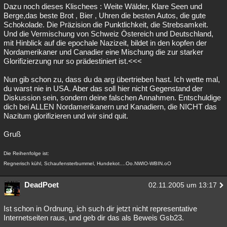
Dazu noch dieses Klischees : Weite Wälder, Klare Seen und
Berge,das beste Brot , Bier , Uhren die besten Autos, die gute
Schokolade. Die Präzision die Punktlichkeit, die Strebsamkeit.
Und die Vermischung von Schweiz Östereich und Deutschland,
mit Hinblick auf die epochale Nazizeit, bildet in den kopfen der
Nordamerikaner und Canadier eine Mischung die zur starker
Glorifizierzung nur so prädestiniert ist.<<<
Nun gib schon zu, dass du da arg übertrieben hast. Ich wette mal,
du warst nie in USA. Aber das soll hier nicht Gegenstand der
Diskussion sein, sondern deine falschen Annahmen. Entschuldige
dich bei ALLEN Nordamerikanern und Kanadiern, die NICHT das
Nazitum glorifizieren und wir sind quit.
Gruß
Die Reihenfolge ist:
Regnerisch kühl, Schaufensterbummel, Hundekot....Oo.NWIO-WBIN.oO
DeadPoet
02.11.2005 um 13:17
Ist schon in Ordnung, ich such dir jetzt nicht representative
Internetseiten raus, und geb dir das als Beweis Gsb23.