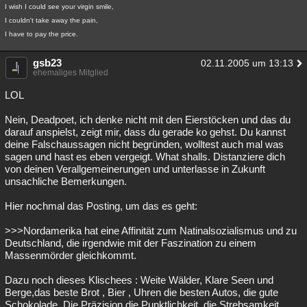
I wish I could see your virgin smile,
I couldn't take away the pain,
I have to pay the price.
gsb23
02.11.2005 um 13:13
ehemaliges Mitglied
LOL
Nein, Deadpoet, ich denke nicht mit den Eierstöcken und das du
darauf anspielst, zeigt mir, dass du gerade ko gehst. Du kannst
deine Falschaussagen nicht begründen, wolltest auch mal was
sagen und hast es eben vergeigt. What shalls. Distanziere dich
von deinen Verallgemeinerungen und unterlasse in Zukunft
unsachliche Bemerkungen.
Hier nochmal das Posting, um das es geht:
>>>Nordamerika hat eine Affinität zum Natinalsozialismus und zu
Deutschland, die irgendwie mit der Faszination zu einem
Massenmörder gleichkommt.
Dazu noch dieses Klischees : Weite Wälder, Klare Seen und
Berge,das beste Brot , Bier , Uhren die besten Autos, die gute
Schokolade. Die Präzision die Punktlichkeit, die Strebsamkeit.