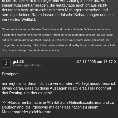
In der Schule lernt man allgemein von Anfang an Toleranz von
seinen Klassenkameraden, die heutzutage auch oft aus nicht-
deutschen bzw. nicht-einheimischen Mitbürgern bestehen und
somit gar keinen Raum lassen für falsche Behauptungen und ein
verkehrtes Weltbild.
"Er war unbestritten der Befreier Germaniens und hat das römische Volk nicht wie andere
Könige und Heerführer in seinen kleinen Anfängen herausgefordert, sondern als das Reich
auf dem Höhepunkt seiner Macht stand. In Schlachten war er nicht immer erfolgreich, im
Kriege blieb er unbesiegt. Sein Leben währte siebenunddreißig Jahre, zwölf seine Herrschaft.
Noch heute besingen ihn die Barbarenstämme..."
gsb23
02.11.2005 um 13:17
ehemaliges Mitglied
Deadpoet,
mir liegt nichts daran, dich zu verleumden. Mir liegt ausschliesslich
etwas daran, dass du deine Aussagen relativierst. Hier nochmal
das Posting, um das es geht:
>>>Nordamerika hat eine Affinität zum Natinalsozialismus und zu
Deutschland, die irgendwie mit der Faszination zu einem
Massenmörder gleichkommt.