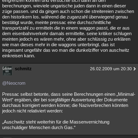
eingrenzen können und versuchte sich dann an den
berechnungen, wieviele ungarische juden dann in einen dieser
Besucht
Teilgenommen
Alle
Neue
Geschlossen
züge passen. und da gingen auch schon die streitereien zwischen
den historikern los. während die zuganzahl überwiegend genau
Lesenswert
Schlüsselwörter
bestätigt wurde, meinte pressac eine durchschnittliche
transportzahl zu ermitteln die in einem waggon passt, die er aus
dem eisenbahnverkehr damals ermittelte. seine kritiker schlugen
meinten jedoch es wären mehr, ohne aber schlüssig zu erklären
wie man dieses mehr in die waggons unterbringt. das ist
insgesamt ungefähr das wo man die dunkelziffer von auschwitz
einkreisen kann.
schmitz
26.02.2009 um 20:30
@Neocrom
Pressac selbst betonte, dass seine Berechnungen einen „Minimal-
Wert“ ergäben, der bei sorgfältiger Auswertung der Dokumente
durchaus korrigiert werden könne; die Naziverbrechen könnten
jedoch nicht relativiert werden:
„Auschwitz steht weiterhin für die Massenvernichtung
unschuldiger Menschen durch Gas.“