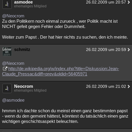
asmodee
26.02.2009 um 20:57
ehemaliges Mitglied
@Neocrom
Zu den Politikern noch einmal zurueck , wer Politik macht ist
NICHT gefeit gegen Fehler oder Dummheit.
Weiter zum Papst . Der hat hier nichts zu suchen, den ich meinte.
schmitz
26.02.2009 um 20:59
@Neocrom
http://de.wikipedia.org/w/index.php?title=Diskussion:Jean-
Claude_Pressac&diff=prev&oldid=56405971
Neocrom
26.02.2009 um 21:02
ehemaliges Mitglied
@asmodee
hmmm ich dachte schon du meinst einen ganz bestimmten papst
- wenn du den gemeint hättest, könntest du tatsächlich einen ganz
wichtigen geschichtsaspekt beleuchten.