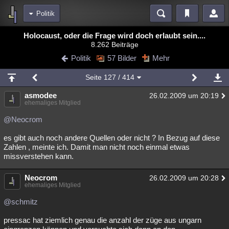
Politik
Bereiche
Holocaust, oder die Frage wird doch erlaubt sein....
8.262 Beiträge
Echtzeit
Diskussionen
Blogs
Videos
Statistiken
Politik
57 Bilder
Mehr
Chat
Wiki
Neuigkeiten
2
Seite
127
/ 414
meine Rubriken
asmodee
26.02.2009 um 20:19
Menschen
Wissenschaft
Politik
Mystery
Kriminalfälle
ehemaliges Mitglied
Spiritualität
Verschwörungen
Technologie
Ufologie
@Neocrom
es gibt auch noch andere Quellen oder nicht ? In Bezug auf diese
Natur
Umfragen
Unterhaltung
Zahlen , meinte ich. Damit man nicht noch einmal etwas
weitere Rubriken
missverstehen kann.
Philosophie
Träume
Orte
Esoterik
Literatur
Neocrom
26.02.2009 um 20:28
ehemaliges Mitglied
Astronomie
Helpdesk
Gruppen
Gaming
Filme
@schmitz
Musik
Clash
Verbesserungen
Allmystery
English
pressac hat ziemlich genau die anzahl der züge aus ungarn
Übersichten