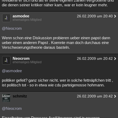
revidierte er sich und als er seine eigenen zahlen vergrößerte und
die denen seiner kritiker näher kam, war er kein leugner mehr.
asmodee
26.02.2009 um 20:40
ehemaliges Mitglied
@Neocrom
Wenn schon eine Diskussion probieren ueber einen papst dann
ueber einen anderen Papst . Koennte man doch durchaus eine
Verschwoerungstheorie daraus basteln.
Neocrom
26.02.2009 um 20:42
ehemaliges Mitglied
@asmodee
politiker gefeit? ganz sicher nicht. wer in solche fettnäpfchen tritt ,
ist politisch tot - so in etwa wie cdu parteigenosse hohmann.
schmitz
26.02.2009 um 20:42
@Neocrom
Einzelheiten von Pressacs Ausführungen sind in neueren