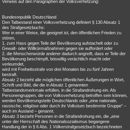
Verweis auf den Paragraphen der Volksverhetzung:
Bundesrepublik Deutschland
Den Tatbestand einer Volksverhetzung definiert § 130 Absatz 1
des Strafgesetzbuchs:
Wer in einer Weise, die geeignet ist, den öffentlichen Frieden zu
stören,
1. zum Hass gegen Teile der Bevölkerung aufstachelt oder zu
Gewalt- oder Willkürmaßnahmen gegen sie auffordert oder
2. die Menschenwürde anderer dadurch angreift, dass er Teile der
Bevölkerung beschimpft, böswillig verächtlich macht oder
verleumdet,
wird mit Freiheitsstrafe von drei Monaten bis zu fünf Jahren
bestraft.
Absatz 2 bezieht alle möglichen öffentlichen Äußerungen in Wort,
Schrift und Bild, die die in Absatz 1 genannten
Tatbestandsmerkmale erfüllen, in die Strafandrohung ein. Als
Personengruppen, die von Volksverhetzung betroffen sein können,
werden Bevölkerungsteile Deutschlands oder „eine nationale,
rassische, religiöse oder durch ihr Volkstum bestimmte Gruppe“ –
auch im Ausland – genannt.
Absatz 3 bezieht Personen in die Strafandrohung ein, die „eine
unter der Herrschaft des Nationalsozialismus begangene
Handlung der in § 6 Abs. 1 Völkerstrafgesetzbuch bezeichneten