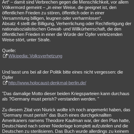
Art“ – damit sind Verbrechen gegen die Menschlichkeit, vor allem
Völkermord gemeint – „in einer Weise, die geeignet ist, den
öffentlichen Frieden zu stören, öffentlich oder in einer
Versammlung billigen, leugnen oder verharmlosen“.
Absatz 4 stellt die Billigung, Verherrlichung oder Rechtfertigung der
nationalsozialistischen Gewalt- und Willkürherrschaft, die den
öffentlichen Frieden in einer die Würde der Opfer verletzenden
Weise stört, unter Strafe.
Quelle:
Wikipedia: Volksverhetzung
Und lasst uns bei all der Politik bitte eines nicht vergessen: die
Opfer
http://www.holocaust-denkmal-berlin.de/
"Das damalige Motto dieser beiden Kriegsparteien kann durchaus
als ?Germany must perish? verstanden werden. "
Zu diesem Zitat von Niurick wollte ich noch angemerkt haben, das
"Germany must perish" das Buch eines durchgeknallten
Amerikaners namens Theodore Kaufman war, der den Plan hatte,
Deutschland nach seiner Niederlage komplett aufzuteilen und die
Deutschen zu sterilisieren. Das Buch wurde allerdings zu keinem