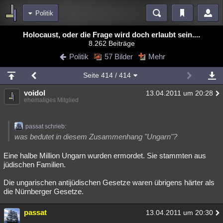
Politik
Bereiche
Holocaust, oder die Frage wird doch erlaubt sein....
8.262 Beiträge
Echtzeit
Diskussionen
Blogs
Videos
Statistiken
Politik
57 Bilder
Mehr
Chat
Wiki
Neuigkeiten
Seite
414
/ 414
meine Rubriken
voidol
13.04.2011 um 20:28
Menschen
Wissenschaft
Politik
Mystery
Kriminalfälle
ehemaliges Mitglied
Spiritualität
Verschwörungen
Technologie
Ufologie
passat schrieb:
Natur
Umfragen
Unterhaltung
was bedutet in diesem Zusammenhang "Ungarn"?
weitere Rubriken
Eine halbe Million Ungarn wurden ermordet. Sie stammten aus
jüdischen Familien.
Philosophie
Träume
Orte
Esoterik
Literatur
Die ungarischen antijüdischen Gesetze waren übrigens härter als
Astronomie
Helpdesk
Gruppen
Gaming
Filme
die Nürnberger Gesetze.
Musik
Clash
Verbesserungen
Allmystery
English
passat
13.04.2011 um 20:30
Übersichten