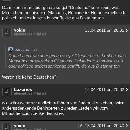
Besucht
Teilgenommen
Alle
Neue
Geschlossen
Dann kann man aber genau so gut "Deutsche" schreiben, was
Menschen mosaischen Glaubens, Behinderte, Homosexuelle oder
politisch andersdenkende betrifft, die aus D stammten.
Lesenswert
Schlüsselwörter
voidol
13.04.2011 um 20:31
ehemaliges Mitglied
passat schrieb:
Dann kann man aber genau so gut "Deutsche" schreiben, was
Menschen mosaischen Glaubens, Behinderte, Homosexuelle
oder politisch andersdenkende betrifft, die aus D stammten.
Waren sie keine Deutschen?
Luxorios
13.04.2011 um 20:32
ehemaliges Mitglied
wie wärs wenn wir endlich aufhören von Juden, deutschen, polen
anderssdenkende Behinderten zu reden...reden wir vom
MEnschen...ich denke das ist es
voidol
13.04.2011 um 20:40
ehemaliges Mitglied