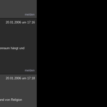
melden
20.01.2006 um 17:16
ssenraum hängt und
melden
20.01.2006 um 17:18
und von Religion