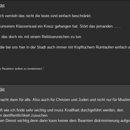
det
h versteh das nicht die leute sind einfach beschränkt.
n unserem Klassensaal ein Kreuz gehangen hat. Stört das jemanden ......
t das doch nix mit einem Reliösenzeichen zu tun.
 die bei uns hier in der Stadt auch immer mit Kopftüchern Rumlaufen einfach 
e Reaktion selbst zu bestimmen."
det
cht dann für alle. Also auch für Christen und Juden und nicht nur für Musli
haft wie ich finde sehr wichtig und muss Knallhart durchgeführt werden, den
deröffentlichkeit zusuchen.
ichen Dienst wichtig,denn dann kann keiner dem Beamten diskriminierung aufgr