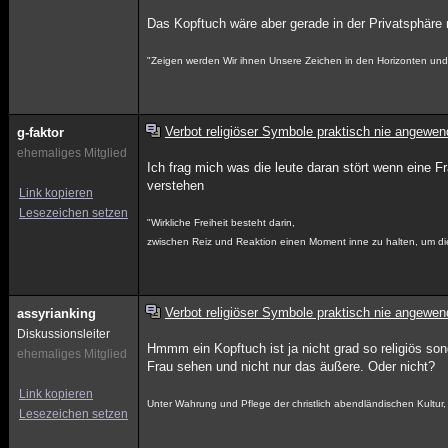
Das Kopftuch wäre aber gerade in der Privatsphäre n
"Zeigen werden Wir ihnen Unsere Zeichen in den Horizonten und i
Verbot religiöser Symbole praktisch nie angewen
g-faktor
ehemaliges Mitglied
Ich frag mich was die leute daran stört wenn eine F
verstehen
Link kopieren
Lesezeichen setzen
"Wirkliche Freiheit besteht darin,
zwischen Reiz und Reaktion einen Moment inne zu halten, um di
Verbot religiöser Symbole praktisch nie angewen
assyrianking
Diskussionsleiter
Hmmm ein Kopftuch ist ja nicht grad so religiös sond
ehemaliges Mitglied
Frau sehen und nicht nur das äußere. Oder nicht?
Link kopieren
Unter Wahrung und Pflege der christlich abendländischen Kultu
Lesezeichen setzen