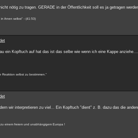
icht nötig zu tragen. GERADE in der Öffentlichkeit soll es ja getragen werden
n ihnen selbst" - (41:53)
det
rau ein Kopftuch auf hat das ist das selbe wie wenn ich eine Kappe anziehe...
e Reaktion selbst zu bestimmen."
det
ern wir interpretieren zu viel... Ein Kopftuch "dient" z. B. dazu das die ande
r, zu einem freiem und unabhängigem Europa !