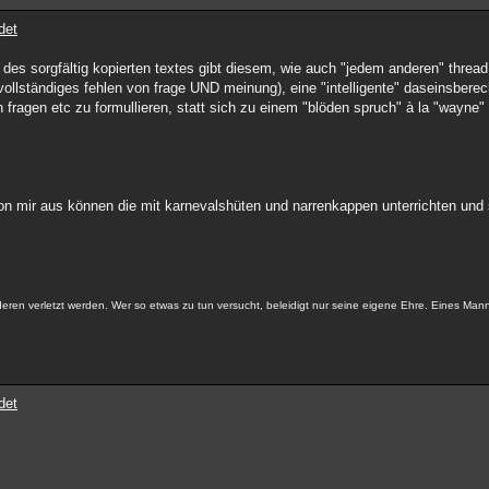
det
 des sorgfältig kopierten textes gibt diesem, wie auch "jedem anderen" threa
ollständiges fehlen von frage UND meinung), eine "intelligente" daseinsberec
fragen etc zu formullieren, statt sich zu einem "blöden spruch" à la "wayne"
von mir aus können die mit karnevalshüten und narrenkappen unterrichten und
ren verletzt werden. Wer so etwas zu tun versucht, beleidigt nur seine eigene Ehre. Eines Man
det