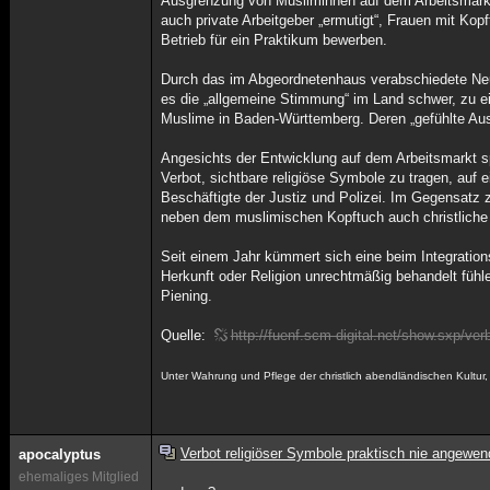
Ausgrenzung von Musliminnen auf dem Arbeitsmarkt.
auch private Arbeitgeber „ermutigt“, Frauen mit Kop
Betrieb für ein Praktikum bewerben.
Durch das im Abgeordnetenhaus verabschiedete Neutr
es die „allgemeine Stimmung“ im Land schwer, zu ei
Muslime in Baden-Württemberg. Deren „gefühlte Au
Angesichts der Entwicklung auf dem Arbeitsmarkt sp
Verbot, sichtbare religiöse Symbole zu tragen, auf 
Beschäftigte der Justiz und Polizei. Im Gegensatz 
neben dem muslimischen Kopftuch auch christliche 
Seit einem Jahr kümmert sich eine beim Integrations
Herkunft oder Religion unrechtmäßig behandelt fühl
Piening.
Quelle:
http://fuenf.scm-digital.net/show.sxp/v
Unter Wahrung und Pflege der christlich abendländischen Kultu
Verbot religiöser Symbole praktisch nie angewen
apocalyptus
ehemaliges Mitglied