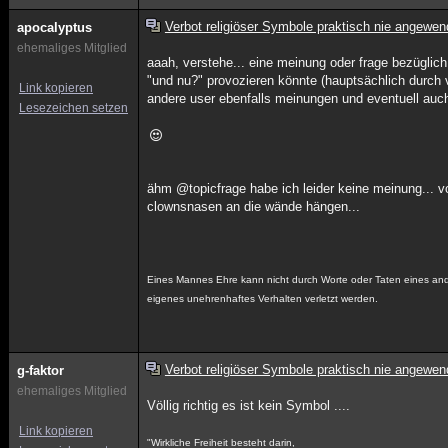
Verbot religiöser Symbole praktisch nie angewen
apocalyptus
ehemaliges Mitglied
aaah, verstehe... eine meinung oder frage bezüglich
"und nu?" provozieren könnte (hauptsächlich durch v
Link kopieren
andere user ebenfalls meinungen und eventuell auch 
Lesezeichen setzen
ähm @topicfrage habe ich leider keine meinung... 
clownsnasen an die wände hängen...
Eines Mannes Ehre kann nicht durch Worte oder Taten eines ande
eigenes unehrenhaftes Verhalten verletzt werden.
Verbot religiöser Symbole praktisch nie angewen
g-faktor
ehemaliges Mitglied
Völlig richtig es ist kein Symbol ....
Link kopieren
"Wirkliche Freiheit besteht darin,