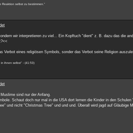
e Reaktion selbst zu bestimmen."
det
ndern wir interpretieren zu viel... Ein Kopftuch "dient" z. B. dazu das die a
ht?<<
as Verbot eines religiösen Symbols, sonder das Verbot seine Religion auszul
n ihnen selbst" - (41:53)
det
Muslime sind nur der Anfang.
mbole. Schaut doch nur mal in die USA dort lernen die Kinder in den Schulen 
ee" und nicht "Christmas Tree" und und und. Überall wird jagd auf Gläubig