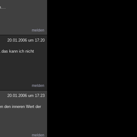
....
melden
20.01.2006 um 17:20
..das kann ich nicht
melden
20.01.2006 um 17:23
ren den inneren Wert der
melden