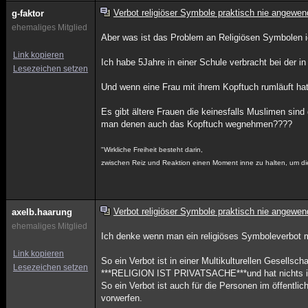
Verbot religiöser Symbole praktisch nie angewen
g-faktor
ehemaliges Mitglied
Aber was ist das Problem an Religiösen Symbolen ic
Link kopieren
Ich habe 5Jahre in einer Schule verbracht bei der i
Lesezeichen setzen
Und wenn eine Frau mit ihrem Kopftuch rumläuft ha
Es gibt ältere Frauen die keinesfalls Muslimen sind
man denen auch das Kopftuch wegnehmen????
"Wirkliche Freiheit besteht darin,
zwischen Reiz und Reaktion einen Moment inne zu halten, um di
Verbot religiöser Symbole praktisch nie angewen
axelb.haarung
ehemaliges Mitglied
Ich denke wenn man ein religiöses Symboleverbot ma
Link kopieren
So ein Verbot ist in einer Multikulturellen Gesellsc
Lesezeichen setzen
***RELIGION IST PRIVATSACHE***und hat nichts in 
So ein Verbot ist auch für die Personen im öffentl
vorwerfen.