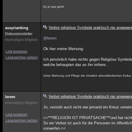
Ey jo was geht!
Verbot religiöser Symbole praktisch nie angewen
assyrianking
Diskussionsleiter
@lerem
ehemaliges Mitglied
Ok hier meine Meinung:
Link kopieren
Lesezeichen setzen
Ich persönlich habe nichts gegen Religiöse Symbole
welche behaupten das es ihn irritiere...
Unter Wahrung und Pflege der christlich abendländischen Kultu
Verbot religiöser Symbole praktisch nie angewen
lerem
ehemaliges Mitglied
Jo, versteh auch nicht wie jemand ein Kreuz verwirr
Link kopieren
>>***RELIGION IST PRIVATSACHE***und hat nichts 
Lesezeichen setzen
So ein Verbot ist auch für die Personen im öffentl
vorwerfen.<<