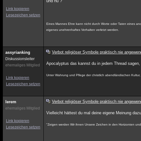
und nu ?
Link kopieren
Lesezeichen setzen
Eines Mannes Ehre kann nicht durch Worte oder Taten eines ande
eigenes unehrenhaftes Verhalten verletzt werden.
Verbot religiöser Symbole praktisch nie angewen
assyrianking
Diskussionsleiter
Apocalyptus das kannst du in jedem Thread sagen,
ehemaliges Mitglied
Unter Wahrung und Pflege der christlich abendländischen Kultu
Link kopieren
Lesezeichen setzen
Verbot religiöser Symbole praktisch nie angewen
lerem
ehemaliges Mitglied
Vielleicht hättest du mal deine eigene Meinung daz
Link kopieren
"Zeigen werden Wir ihnen Unsere Zeichen in den Horizonten und i
Lesezeichen setzen