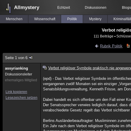
Allmystery
Echtzeit
Diskussionen
Blogs
Menschen
Wissenschaft
Politik
Mystery
Kriminalfäl
Verbot religi
111 Beiträge
▪ Schlüsse
Rubrik Politik
Seite 1 von 6
Verbot religiöser Symbole praktisch nie angewen
assyrianking
Diskussionsleiter
(epd) - Das Verbot religiöser Symbole im öffentlich
ehemaliges Mitglied
vergangenen zwölf Monaten sei ein einziger „Vorgan
Senatsbildungsverwaltung, Kenneth Frisse, am Do
Link kopieren
Lesezeichen setzen
Dabei handelt es sich offenbar um den Fall einer Ko
Der Senatssprecher verwies lediglich darauf, dass
verabschiedete Gesetz regelt das Verbot sichtbarer
Berlins Ausländerbeauftragter: Musliminnen zuneh
Ein Jahr nach dem Verbot religiöser Symbole im öffe