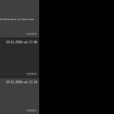
nes Ehre kann nur durch sein
melden
20.01.2006 um 17:08
melden
20.01.2006 um 17:10
melden