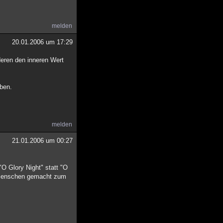
melden
20.01.2006 um 17:29
nderen den inneren Wert
eben.
melden
21.01.2006 um 00:27
"O Glory Night" statt "O
e Menschen gemacht zum