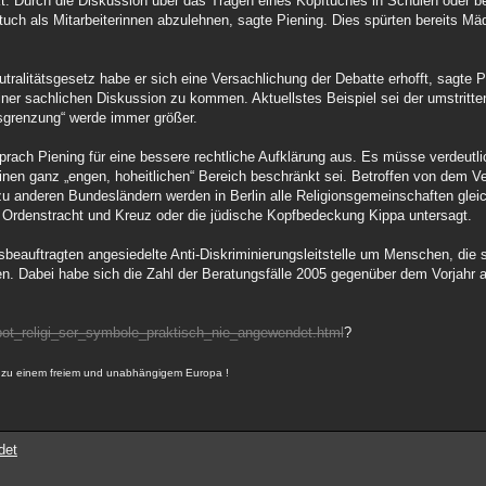
 Durch die Diskussion über das Tragen eines Kopftuches in Schulen oder bei
ftuch als Mitarbeiterinnen abzulehnen, sagte Piening. Dies spürten bereits Mä
alitätsgesetz habe er sich eine Versachlichung der Debatte erhofft, sagte P
ner sachlichen Diskussion zu kommen. Aktuellstes Beispiel sei der umstritt
sgrenzung“ werde immer größer.
rach Piening für eine bessere rechtliche Aufklärung aus. Es müsse verdeutl
einen ganz „engen, hoheitlichen“ Bereich beschränkt sei. Betroffen von dem V
zu anderen Bundesländern werden in Berlin alle Religionsgemeinschaften glei
Ordenstracht und Kreuz oder die jüdische Kopfbedeckung Kippa untersagt.
beauftragten angesiedelte Anti-Diskriminierungsleitstelle um Menschen, die s
en. Dabei habe sich die Zahl der Beratungsfälle 2005 gegenüber dem Vorjahr a
erbot_religi_ser_symbole_praktisch_nie_angewendet.html
?
r, zu einem freiem und unabhängigem Europa !
det