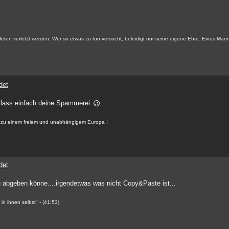
ren verletzt werden. Wer so etwas zu tun versucht, beleidigt nur seine eigene Ehre. Eines Man
det
 lass einfach deine Spammerei
r, zu einem freiem und unabhängigem Europa !
det
u abgeben könne....irgendetwas was nicht Copy&Paste ist...
n ihnen selbst" - (41:53)