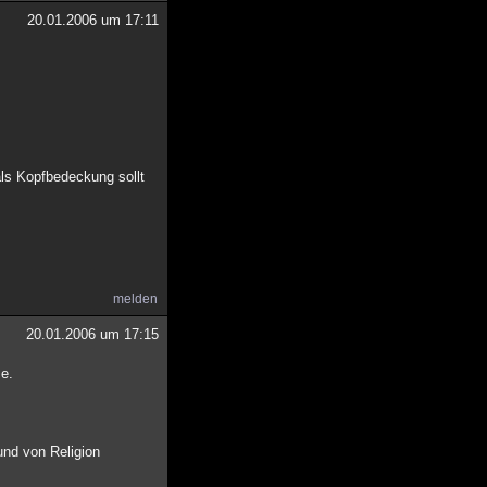
20.01.2006 um 17:11
als Kopfbedeckung sollt
melden
20.01.2006 um 17:15
me.
und von Religion