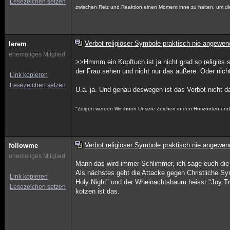
Lesezeichen setzen
zwischen Reiz und Reaktion einen Moment inne zu halten, um di
Verbot religiöser Symbole praktisch nie angewen
lerem
ehemaliges Mitglied
>>Hmmm ein Kopftuch ist ja nicht grad so religiös so
der Frau sehen und nicht nur das äußere. Oder nic
Link kopieren
Lesezeichen setzen
U.a. ja. Und genau deswegen ist das Verbot nicht d
"Zeigen werden Wir ihnen Unsere Zeichen in den Horizonten und i
Verbot religiöser Symbole praktisch nie angewen
followme
ehemaliges Mitglied
Mann das wird immer Schlimmer, ich sage euch die 
Als nächstes geht die Attacke gegen Christliche Sy
Link kopieren
Holy Night" und der Wheinachtsbaum heisst "Joy Tr
Lesezeichen setzen
kotzen ist das.