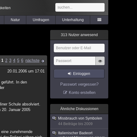
keiten
Natur
Umfragen
Unterhaltung
3
1
3
Nutzer anwesend
1
2
3
4
5
6
nächste
20.01.2006 um 17:01
Einloggen
 geführt. In den
Passwort vergessen?
der
Konto erstellen
iner Schule absolviert.
Ähnliche Diskussionen
m 20. Januar 2005
Missbrauch von Symbolen
44 Beiträge bis 2009
ing eine zunehmende
Italienischer Badeort