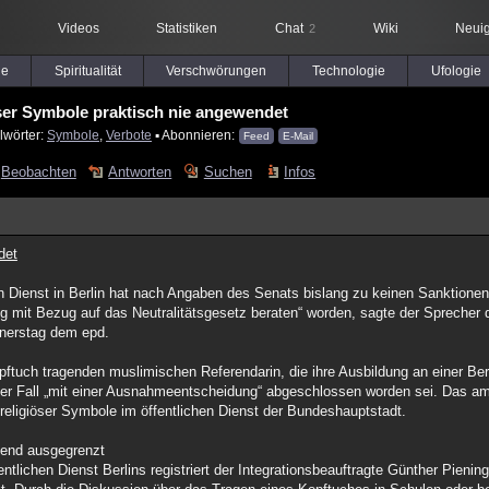
Videos
Statistiken
Chat
Wiki
Neuig
2
le
Spiritualität
Verschwörungen
Technologie
Ufologie
öser Symbole praktisch nie angewendet
lwörter:
Symbole
,
Verbote
▪ Abonnieren:
Feed
E-Mail
Beobachten
Antworten
Suchen
Infos
det
en Dienst in Berlin hat nach Angaben des Senats bislang zu keinen Sanktionen
g mit Bezug auf das Neutralitätsgesetz beraten“ worden, sagte der Sprecher 
nnerstag dem epd.
pftuch tragenden muslimischen Referendarin, die ihre Ausbildung an einer Berl
 der Fall „mit einer Ausnahmeentscheidung“ abgeschlossen worden sei. Das a
 religiöser Symbole im öffentlichen Dienst der Bundeshauptstadt.
mend ausgegrenzt
ntlichen Dienst Berlins registriert der Integrationsbeauftragte Günther Pien