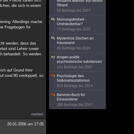
 der Polizei sähen sich
verbannt Männer von einem
Strand
dchen, die sich in einem
56 Beiträge bis 2007
Meinungsfreiheit -
iening. Allerdings mache
Undiskutierbar?
ene Fragebogen für
75 Beiträge bis 2020
Mysteriöse Zeichen an
Hauswand
icht werden, dass das
46 Beiträge bis 2026
erbot sind Lehrer sowie
ch behandelt. So werden
drogen-politik:
psychedelische substanzen
101 Beiträge bis 2007
ich auf Grund ihrer
uf rund 80 verdoppelt, so
Psychologie des
Nationalsozialismus
359 Beiträge bis 2014
Benimm-Buch für
Einwanderer
206 Beiträge bis 2007
melden
20.01.2006 um 17:05