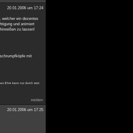
20.01.2006 um 17:24
d, welcher ein dezentes
htigung und animiert
 hinreißen zu lassen!
 schrumpfköpfe mit
nes Ehre kann nur durch sein
melden
20.01.2006 um 17:25