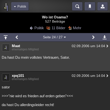
Politik
Bereiche
Wo ist Osama?
527 Beiträge
Echtzeit
Diskussionen
Blogs
Videos
Statistiken
Politik
11 Bilder
Mehr
Chat
Wiki
Neuigkeiten
Seite
24
/ 27
meine Rubriken
Maat
02.09.2006 um 14:04
Menschen
Wissenschaft
Politik
Mystery
Kriminalfälle
ehemaliges Mitglied
Spiritualität
Verschwörungen
Technologie
Ufologie
Da hast Du mein vollstes Vertrauen, Sator.
Natur
Umfragen
Unterhaltung
weitere Rubriken
xpq101
02.09.2006 um 14:04
ehemaliges Mitglied
Philosophie
Träume
Orte
Esoterik
Literatur
sator
Astronomie
Helpdesk
Gruppen
Gaming
Filme
>>>"nie wird es frieden auf erden geben"<<<
Musik
Clash
Verbesserungen
Allmystery
English
da hast Du allerdingsleider recht!
Übersichten