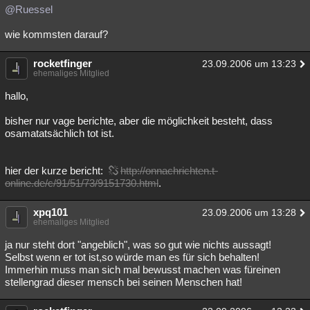
@Ruessel
wie kommsten darauf?
rocketfinger
23.09.2006 um 13:23
ehemaliges Mitglied
hallo,
bisher nur vage berichte, aber die möglichkeit besteht, dass
osamatatsächlich tot ist.
hier der kurze bericht:
http://onnachrichten.t-
online.de/c/91/51/73/9151730.html
.
xpq101
23.09.2006 um 13:28
ehemaliges Mitglied
ja nur steht dort "angeblich", was so gut wie nichts aussagt!
Selbst wenn er tot ist,so würde man es für sich behalten!
Immerhin muss man sich mal bewusst machen was füreinen
stellengrad dieser mensch bei seinen Menschen hat!