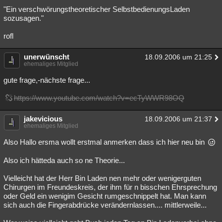
"Ein verschwörungstheoretischer SelbstbedienungsLaden
sozusagen."
rofl
unerwünscht
18.09.2006 um 21:25
ehemaliges Mitglied
gute frage,-nächste frage...
https://www.youtube.com/watch?v=ecTyWWR98OQ
jakevicious
18.09.2006 um 21:37
ehemaliges Mitglied
Also Hallo ersma wollt erstmal anmerken dass ich hier neu bin
Also ich hätteda auch so ne Theorie...
Vielleicht hat der Herr Bin Laden nen mehr oder wenigerguten
Chirurgen im Freundeskreis, der ihm für n bisschen Ehrsprechung
oder Geld ein wenigim Gesicht rumgeschnippelt hat. Man kann
sich auch die Fingerabdrücke verändernlassen.... mittlerweile...