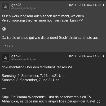
gsb23
Besucht
Teilgenommen
Alle
Neue
02.09.2006 um 14:23
Geschlossen
ehemaliges Mitglied
Lesenswert
Schlüsselwörter
>>Ich weiß langsam auch schon nicht mehr, welchen
Verschwörungstheorien man nochvertrauen kann.<<
Da ist die eine so gut wie die andere! Such' dirdie schönste aus!
Gruß:D
gsb23
02.09.2006 um 14:25
ehemaliges Mitglied
dokumentation über den terrorfürst. dieses WE:
Samstag, 2. September, 7, 16 und21 Uhr
Sonntag, 3. September, 7 und 21 Uhr
----
Supi! EinOsama-Wochende!! Und da beschweren sich TV-
Abhängige, es gäbe nur noch langweiliges Zeugsin der Kiste!