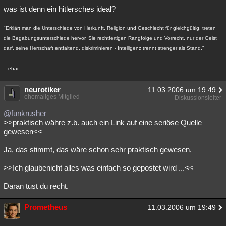
was ist denn ein hitlersches ideal?
"Erklärt man die Unterschiede von Herkunft, Religion und Geschlecht für gleichgültig, treten
die Begabungsunterschiede hervor. Sie rechtfertigen Rangfolge und Vorrecht, nur der Geist
darf, seine Herrschaft entfaltend, diskriminieren - Intelligenz trennt strenger als Stand."
---------
-=ebai=-
neurotiker
11.03.2006 um 19:49
ehemaliges Mitglied
Diskussionsleiter
@funkrusher
>>praktisch währe z.b. auch ein Link auf eine seriöse Quelle
gewesen<<
Ja, das stimmt, das wäre schon sehr praktisch gewesen.
>>Ich glaubenicht alles was einfach so gepostet wird ...<<
Daran tust du recht.
Prometheus
11.03.2006 um 19:49