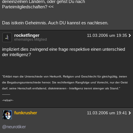
deneinzelnen Ländern, oder gehst Du nach
Parteimitgliedschaften? <<
Das istkein Geheimnis. Auch DU kannst es nachlesen.
rocketfinger
11.03.2006 um 19:35
ehemaliges Mitglied
impliziert dies zwingend eine frage respektive einen unterschied
der intelligenz?
"Erklärt man die Unterschiede von Herkunft, Religion und Geschlecht für gleichgültig, treten
die Begabungsunterschiede hervor. Sie rechtfertigen Rangfolge und Vorrecht, nur der Geist
darf, seine Herrschaft entfaltend, diskriminieren - Intelligenz trennt strenger als Stand."
---------
-=ebai=-
funkrusher
11.03.2006 um 19:41
@neurotiker