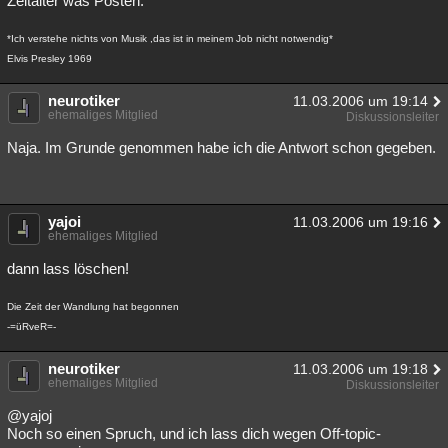
Zeitalter was Posten.
Besucht
Teilgenommen
Alle
Neue
Geschlossen
*Ich verstehe nichts von Musik ,das ist in meinem Job nicht notwendig*
Elvis Presley 1969
Lesenswert
Schlüsselwörter
neurotiker
11.03.2006 um 19:14
ehemaliges Mitglied
Diskussionsleiter
Naja. Im Grunde genommen habe ich die Antwort schon gegeben.
yajoi
11.03.2006 um 19:16
ehemaliges Mitglied
dann lass löschen!
Die Zeit der Wandlung hat begonnen
-=üRveR=-
neurotiker
11.03.2006 um 19:18
ehemaliges Mitglied
Diskussionsleiter
@yajoj
Noch so einen Spruch, und ich lass dich wegen Off-topic-