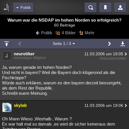
Politik
Bereiche
Warum war die NSDAP im hohen Norden so erfolgreich?
60 Beiträge
Echtzeit
Diskussionen
Blogs
Videos
Statistiken
Politik
4 Bilder
Mehr
Chat
Wiki
Neuigkeiten
2
Seite
1
/ 3
meine Rubriken
neurotiker
11.03.2006 um 19:05
Menschen
Wissenschaft
Politik
Mystery
Kriminalfälle
ehemaliges Mitglied
Diskussionsleiter
Spiritualität
Verschwörungen
Technologie
Ufologie
Ja, warum gerade im hohen Norden?
Und nicht in bayern? Weil die Bayern doch klügersind als die
Fischköppe?
Natur
Umfragen
Unterhaltung
Würde auch erklären, warum es den bayern derzeit bessergeht,
weitere Rubriken
als dem Rest der Republik.
Schreibt euere Meinung.
Philosophie
Träume
Orte
Esoterik
Literatur
skylab
11.03.2006 um 19:06
Astronomie
Helpdesk
Gruppen
Gaming
Filme
Musik
Clash
Verbesserungen
Allmystery
English
Oh Mann Wieso ,Weshalb , Warum ?
Es war halt mal so damals ,es wird dir sicher keineraus dem
Übersichten