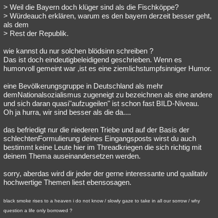
> Weil die Bayern doch klüger sind als die Fischköppe?
> Würdeauch erklären, warum es den bayern derzeit besser geht,
als dem
> Rest der Republik.
wie kannst du nur solchen blödsinn schreiben ?
Das ist doch eindeutigbeleidigend geschrieben. Wenn es
humorvoll gemeint war ,ist es eine ziemlichstumpfsinniger Humor.
eine Bevölkerungsgruppe in Deutschland als mehr
demNationalsozialismus zugeneigt zu bezeichnen als eine andere
und sich daran quasi"aufzugeilen" ist schon fast BILD-Niveau.
Oh ja hurra, wir sind besser als die da....
das befriedigt nur die niederen Triebe und auf der Basis der
schlechtenFormulierung deines Eingangsposts wirst du auch
bestimmt keine Leute hier im Threadkriegen die sich richtig mit
deinem Thema auseinandersetzen werden.
sorry, aberdas wird dir jeder der gerne interessante und qualitativ
hochwertige Themen liest ebensosagen.
black smoke rises to a heaven i do not know / slowly gaze to take in all our sorrow / why
question a life only borrowed ?