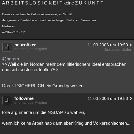
A R B E I T S L O S I G K E I T keine Z U K U N F T
Genies erreichen ihr Ziel mit einem einzigen Schritt;
der gemeine Sterbliche nur nach einer langen Reihe von Versuchen.
Madness
-=CIA=- *|CduS|*
neurotiker
11.03.2006 um 19:50
ehemaliges Mitglied
Diskussionsleiter
@haram
>>Weil die im Norden mehr dem hitlerischem Ideal entsprachen
und sich sostolzer fühlten?<<
Das ist SICHERLICH ein Grund gewesen.
followme
11.03.2006 um 19:53
ehemaliges Mitglied
tolle argumente um die NSDAP zu wählen,
wenn ich keine Arbeit hab dann ebenKrieg und Völkerschlachten...