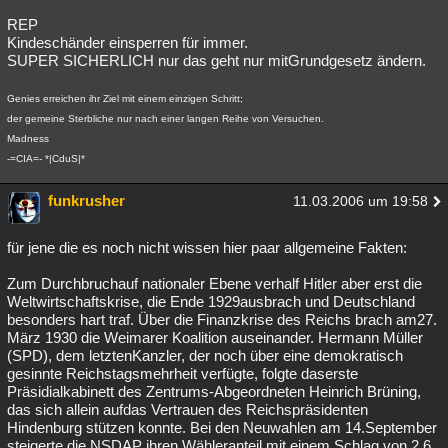
REP
Kindeschänder einsperren für immer.
SUPER SICHERLICH nur das geht nur mitGrundgesetz ändern.
Genies erreichen ihr Ziel mit einem einzigen Schritt;
der gemeine Sterbliche nur nach einer langen Reihe von Versuchen.
Madness
-=CIA=- *|CduS|*
funkrusher
11.03.2006 um 19:58
für jene die es noch nicht wissen hier paar allgemeine Fakten:
Zum Durchbruchauf nationaler Ebene verhalf Hitler aber erst die
Weltwirtschaftskrise, die Ende 1929ausbrach und Deutschland
besonders hart traf. Über die Finanzkrise des Reichs brach am27.
März 1930 die Weimarer Koalition auseinander. Hermann Müller
(SPD), dem letztenKanzler, der noch über eine demokratisch
gesinnte Reichstagsmehrheit verfügte, folgte daserste
Präsidialkabinett des Zentrums-Abgeordneten Heinrich Brüning,
das sich allein aufdas Vertrauen des Reichspräsidenten
Hindenburg stützen konnte. Bei den Neuwahlen am 14.September
steigerte die NSDAP ihren Wähleranteil mit einem Schlag von 2,6