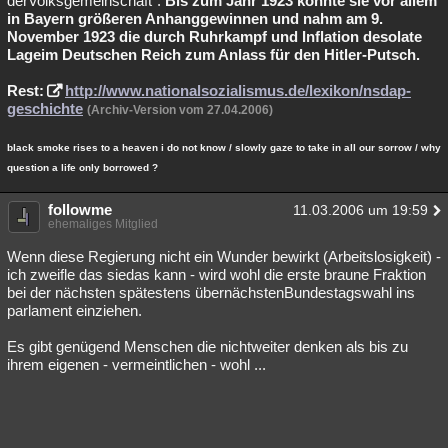
derVolksgemeinschaft“.
Bis zum Jahr 1923 konnte sie vor allem
in Bayern größeren Anhanggewinnen und nahm am 9.
November 1923 die durch Ruhrkampf und Inflation desolate
Lageim Deutschen Reich zum Anlass für den Hitler-Putsch.
Rest:
http://www.nationalsozialismus.de/lexikon/nsdap-
geschichte
(Archiv-Version vom 27.04.2006)
black smoke rises to a heaven i do not know / slowly gaze to take in all our sorrow / why
question a life only borrowed ?
followme
11.03.2006 um 19:59
ehemaliges Mitglied
Wenn diese Regierung nicht ein Wunder bewirkt (Arbeitslosigkeit) -
ich zweifle das siedas kann - wird wohl die erste braune Fraktion
bei der nächsten spätestens übernächstenBundestagswahl ins
parlament einziehen.
Es gibt genügend Menschen die nichtweiter denken als bis zu
ihrem eigenen - vermeintlichen - wohl ...