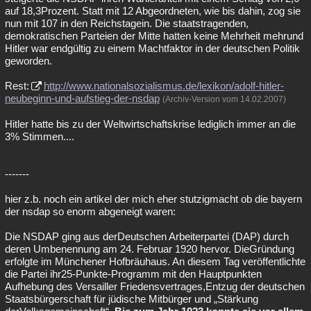
auf 18,3Prozent. Statt mit 12 Abgeordneten, wie bis dahin, zog sie
nun mit 107 in den Reichstagein. Die staatstragenden,
demokratischen Parteien der Mitte hatten keine Mehrheit mehrund
Hitler war endgültig zu einem Machtfaktor in der deutschen Politik
geworden.
Rest:
http://www.nationalsozialismus.de/lexikon/adolf-hitler-
neubeginn-und-aufstieg-der-nsdap
(Archiv-Version vom 14.02.2007)
Hitler hatte bis zu der Weltwirtschaftskrise lediglich immer an die
3% Stimmen....
-------
hier z.b. noch ein artikel der mich eher stutzigmacht ob die bayern
der nsdap so enorm abgeneigt waren:
Die NSDAP ging aus derDeutschen Arbeiterpartei (DAP) durch
deren Umbenennung am 24. Februar 1920 hervor. DieGründung
erfolgte im Münchener Hofbräuhaus. An diesem Tag veröffentlichte
die Partei ihr25-Punkte-Programm mit den Hauptpunkten
Aufhebung des Versailler Friedensvertrages,Entzug der deutschen
Staatsbürgerschaft für jüdische Mitbürger und „Stärkung