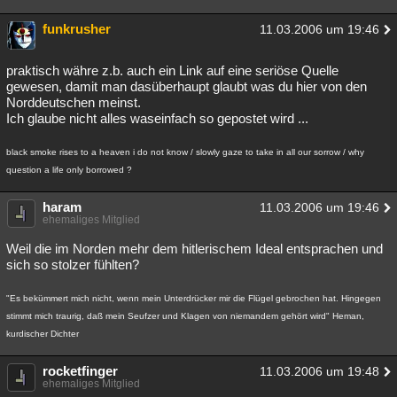
funkrusher
11.03.2006 um 19:46
praktisch währe z.b. auch ein Link auf eine seriöse Quelle
gewesen, damit man dasüberhaupt glaubt was du hier von den
Norddeutschen meinst.
Ich glaube nicht alles waseinfach so gepostet wird ...
black smoke rises to a heaven i do not know / slowly gaze to take in all our sorrow / why
question a life only borrowed ?
haram
11.03.2006 um 19:46
ehemaliges Mitglied
Weil die im Norden mehr dem hitlerischem Ideal entsprachen und
sich so stolzer fühlten?
"Es bekümmert mich nicht, wenn mein Unterdrücker mir die Flügel gebrochen hat. Hingegen
stimmt mich traurig, daß mein Seufzer und Klagen von niemandem gehört wird" Heman,
kurdischer Dichter
rocketfinger
11.03.2006 um 19:48
ehemaliges Mitglied