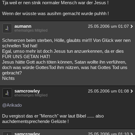
Tja weil er nen stnik normaler Mensch war der Jesus !
Wenn der wüsste was ausihm gemacht wurde puhhh !
aumann
25.05.2006 um 01:07
ehemaliges Mitglied
Schmerzen beim sterben, Hölle, glaubts mir!!! Von Glück wer nen
schnellen Tod hat!
Egal, umso mehr ist doch Jesus tun anzuerkennen, da er dies
FÜR UNS GETAN HAT!
Jesus hätte Gott auch töten können, Satan wollte ihn verführen,
doch was würde GottesTod ihm nützen, was hat Gottes Tod uns
gebracht?
Nichts
samcrowley
25.05.2006 um 01:08
ehemaliges Mitglied
@Arikado
Du vergisst das er "Mensch" war laut Bibel ...... also
auchdementsprechende Gelüste !
samcrowley
25.05.2006 um 01:10