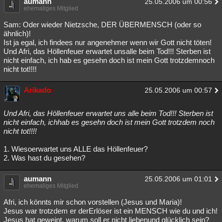
aumann
25.05.2006 um 00:56
ehemaliges Mitglied
Besucht
Teilgenommen
Alle
Neue
Geschlossen
Sam: Oder wieder Nietzsche, DER ÜBERMENSCH (oder so
Lesenswert
Schlüsselwörter
ähnlich)!
Ist ja egal, ich findees nur angenehmer wenn wir Gott nicht töten!
Und Afri, das Höllenfeuer erwartet unsalle beim Tod!!! Sterben ist
nicht einfach, ich hab es gesehn doch ist mein Gott trotzdemnoch
nicht tot!!!!
Arikado
25.05.2006 um 00:57
Und Afri, das Höllenfeuer erwartet uns alle beim Tod!!! Sterben ist
nicht einfach, ichhab es gesehn doch ist mein Gott trotzdem noch
nicht tot!!!!
1. Wiesoerwartet uns ALLE das Höllenfeuer?
2. Was hast du gesehen?
aumann
25.05.2006 um 01:01
ehemaliges Mitglied
Afri, ich könnts mir schon vorstellen (Jesus und Maria)!
Jesus war trotzdem er derErlöser ist ein MENSCH wie du und ich!
Jesus hat geweint, warum soll er nicht liebenund glücklich sein?