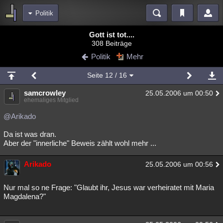
Politik
Bereiche
Gott ist tot....
308 Beiträge
Echtzeit
Diskussionen
Blogs
Videos
Statistiken
Politik
Mehr
Chat
Wiki
Neuigkeiten
2
Seite
12
/ 16
meine Rubriken
samcrowley
25.05.2006 um 00:50
Menschen
Wissenschaft
Politik
Mystery
Kriminalfälle
ehemaliges Mitglied
Spiritualität
Verschwörungen
Technologie
Ufologie
@Arikado
Da ist was dran.
Natur
Umfragen
Unterhaltung
Aber der "innerliche" Beweis zählt wohl mehr ...
weitere Rubriken
Arikado
Philosophie
Träume
Orte
Esoterik
25.05.2006 um 00:56
Literatur
Astronomie
Helpdesk
Gruppen
Gaming
Filme
Nur mal so ne Frage: "Glaubt ihr, Jesus war verheiratet mit Maria
Magdalena?"
Musik
Clash
Verbesserungen
Allmystery
English
Übersichten