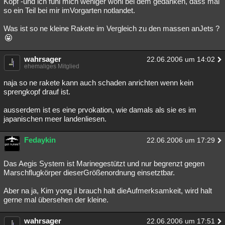
Kopf -und ich fühl mich weniger wohl bei dem gedanken, dass mal
so ein Teil bei mir imVorgarten notlandet.
Was ist so ne kleine Rakete im Vergleich zu den massen anJets ?
wahrsager
22.06.2006 um 14:02
ehemaliges Mitglied
naja so ne rakete kann auch schaden anrichten wenn kein
sprengkopf drauf ist.
ausserdem ist es eine prvokation, wie damals als sie es im
japanischen meer landenliesen.
Fedaykin
22.06.2006 um 17:29
Das Aegis System ist Marinegestützt und nur begrenzt gegen
Marschflugkörper dieserGrößenordnung einsetztbar.
Aber na ja, Kim yong il brauch halt dieAufmerksamkeit, wird halt
gerne mal übersehen der kleine.
wahrsager
22.06.2006 um 17:51