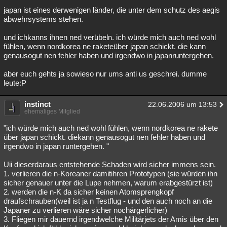
japan ist eines derwenigen länder, die unter dem schutz des aegis
abwehrsystems stehen.
und ichkanns ihnen ned verübeln. ich würde mich auch ned wohl
fühlen, wenn nordkorea ne raketeüber japan schickt. die kann
genausogut nen fehler haben und irgendwo in japanruntergehen.
aber euch gehts ja sowieso nur ums anti us geschrei. dumme
leute:P
instinct
22.06.2006 um 13:53
ehemaliges Mitglied
"ich würde mich auch ned wohl fühlen, wenn nordkorea ne rakete
über japan schickt. diekann genausogut nen fehler haben und
irgendwo in japan runtergehen. "
Uii dieserdaraus entstehende Schaden wird sicher immens sein.
1. verlieren die n-Koreaner damitihren Prototypen (sie würden ihn
sicher genauer unter die Lupe nehmen, warum erabgestürzt ist)
2. werden die n-K da sicher keinen Atomsprengkopf
draufschrauben(weil ist ja n Testflug - und den auch noch an die
Japaner zu verlieren wäre sicher nochärgerlicher)
3. Fliegen mir dauernd irgendwelche Militärjets der Amis über den