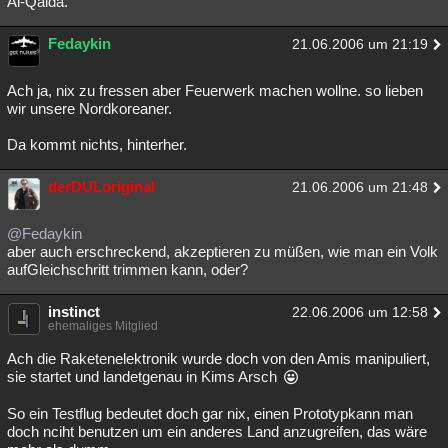
Al-Qaida.
Besucht
Teilgenommen
Alle
Neue
Geschlossen
Fedaykin
21.06.2006 um 21:19
Lesenswert
Schlüsselwörter
Ach ja, nix zu fressen aber Feuerwerk machen wollne. so lieben
wir unsere Nordkoreaner.
Da kommt nichts, hinterher.
derDULoriginal
21.06.2006 um 21:48
@Fedaykin
aber auch erschreckend, akzeptieren zu müßen, wie man ein Volk
aufGleichschritt trimmen kann, oder?
instinct
22.06.2006 um 12:58
ehemaliges Mitglied
Ach die Raketenelektronik wurde doch von den Amis manipuliert,
sie startet und landetgenau in Kims Arsch
So ein Testflug bedeutet doch gar nix, einen Prototypkann man
doch nciht benutzen um ein anderes Land anzugreifen, das wäre