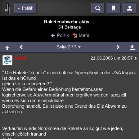
Politik
Bereiche
Raketenabwehr aktiv -.-
54 Beiträge
Echtzeit
Diskussionen
Blogs
Videos
Statistiken
Politik
Mehr
Chat
Wiki
Neuigkeiten
Seite
2
/ 3
meine Rubriken
Kirk2
21.06.2006 um 20:57
Menschen
Wissenschaft
Politik
Mystery
Kriminalfälle
Spiritualität
Verschwörungen
Technologie
Ufologie
" Die Rakete "könnte" einen nuklear Sprengkopf in die USA tragen.
Ist das einGrund
gleich so zu reagieren? "
Natur
Umfragen
Unterhaltung
Wenn die Gefahr einer Bedrohung bestehtmüssen
weitere Rubriken
logischerweise Abwehrmaßnahmen ergriffen werden, speziell
wenn es sich um einenukleare
Philosophie
Träume
Orte
Esoterik
Literatur
Bedrohung handelt. Es ist also eine Grund das Die Abwehr zu
aktivieren.
Astronomie
Helpdesk
Gruppen
Gaming
Filme
Musik
Clash
Verbesserungen
Allmystery
English
Verkaufen würde Nordkorea die Rakete an so gut wie jeden,
einschließlich Iranund
Übersichten