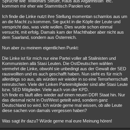
Sprüche wie "Millionärs Steuer, Raus aus Afgahnistan" etc.
kommen mir eher wie Stammtisch Parolen vor.
Besucht
Teilgenommen
Alle
Neue
Geschlossen
Ich finde die Linke nutzt ihre Stellung momentan schamlos aus um
Lesenswert
Schlüsselwörter
an die Macht zu kommen. Sie guckt in die Köpfe der Leute und
verspricht das, was viele wollen. Dies wurde schon einmal
versucht, mit erfolg. Damals kam der Machthaber aber nicht aus
dem Saarland, sondern aus Österreich.
Nun aber zu meinem eigentlichen Punkt:
Die Linke ist für mich nur eine Partei voller alt Stalinisten und
Kommunisten allá Stasi Leuten. Die OstDeutschen wählen
vermehrt die Linke, obwohl sie unbedingt aus der Gewalt der SED
rauswollten und es auch geschafft haben. Nun sieht es für mich
allerdings so aus, als würden wir wieder in so eine Terrorherrschaft
reinrutschen. Viele der Linken Parteimitglieder sind alte Stasi Leute
bzw. SED Mitglieder. Viele auch von der KPD.
Ich finde es läuft alles wieder auf einen neuen DDR Staat hin. Nur
das diesmal nicht in Ost/West geteilt wird, sondern ganz
Deutschland so wird. Ich würde gerne mal wissen, ob alle Leute
diese sachen von damals vergessen haben?
Was sagt ihr dazu? Würde gerne mal eure Meinung hören!