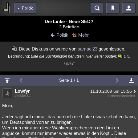
Politik
Bereiche
Die Linke - Neue SED?
2 Beiträge
Echtzeit
Diskussionen
Blogs
Videos
Statistiken
Politik
Mehr
Chat
Wiki
Neuigkeiten
Diese Diskussion wurde von
samael23
geschlossen.
meine Rubriken
Begründung:
Bitte die Suchfunktion benutzen. Hier weiter posten:
DIE
Menschen
Wissenschaft
Politik
Mystery
Kriminalfälle
LINKE
Spiritualität
Verschwörungen
Technologie
Ufologie
Seite 1 / 1
Natur
Umfragen
Unterhaltung
Lowfyr
11.10.2009 um 15:56
weitere Rubriken
versteckt
Diskussionsleiter
Philosophie
Träume
Orte
Esoterik
Literatur
Moin,
Astronomie
Helpdesk
Gruppen
Gaming
Filme
Jeder sagt auf einmal, das nurnoch die Linke etwas schaffen kann,
um Deutschland vorran zu bringen.
Musik
Clash
Verbesserungen
Allmystery
English
Wenn ich mir aber diese Wahlversprechen von den Linken
angucke, kommt mir immer wieder etwas in den Kopf... Diese
Übersichten