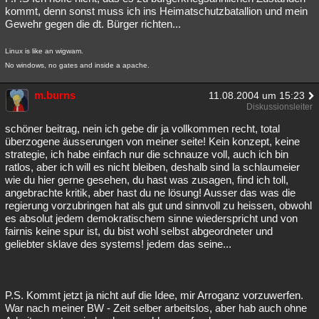
kommt, denn sonst muss ich ins Heimatschutzbatallion und mein
Gewehr gegen die dt. Bürger richten...
Linux is like an wigwam.
No windows, no gates and inside a apache.
m.burns
11.08.2004 um 15:23
Diskussionsleiter
schöner beitrag, nein ich gebe dir ja vollkommen recht, total
überzogene äusserungen von meiner seite! Kein konzept, keine
strategie, ich habe einfach nur die schnauze voll, auch ich bin
ratlos, aber ich will es nicht bleiben, deshalb sind la schlaumeier
wie du hier gerne gesehen, du hast was zusagen, find ich toll,
angebrachte kritik, aber hast du ne lösung! Ausser das was die
regierung vorzubringen hat als gut und sinnvoll zu heissen, obwohl
es absolut jedem demokratischem sinne wiederspricht und von
fairnis keine spur ist, du bist wohl selbst abgeordneter und
geliebter sklave des systems! jedem das seine...
P.S. Kommt jetzt ja nicht auf die Idee, mir Arroganz vorzuwerfen.
War nach meiner BW - Zeit selber arbeitslos, aber hab auch ohne