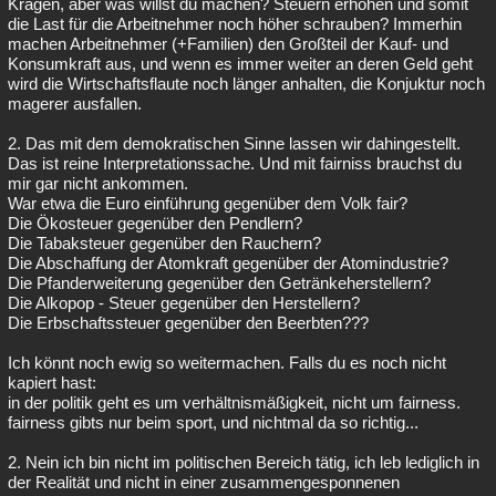
Kragen, aber was willst du machen? Steuern erhöhen und somit
die Last für die Arbeitnehmer noch höher schrauben? Immerhin
machen Arbeitnehmer (+Familien) den Großteil der Kauf- und
Konsumkraft aus, und wenn es immer weiter an deren Geld geht
wird die Wirtschaftsflaute noch länger anhalten, die Konjuktur noch
magerer ausfallen.
2. Das mit dem demokratischen Sinne lassen wir dahingestellt.
Das ist reine Interpretationssache. Und mit fairniss brauchst du
mir gar nicht ankommen.
War etwa die Euro einführung gegenüber dem Volk fair?
Die Ökosteuer gegenüber den Pendlern?
Die Tabaksteuer gegenüber den Rauchern?
Die Abschaffung der Atomkraft gegenüber der Atomindustrie?
Die Pfanderweiterung gegenüber den Getränkeherstellern?
Die Alkopop - Steuer gegenüber den Herstellern?
Die Erbschaftssteuer gegenüber den Beerbten???
Ich könnt noch ewig so weitermachen. Falls du es noch nicht
kapiert hast:
in der politik geht es um verhältnismäßigkeit, nicht um fairness.
fairness gibts nur beim sport, und nichtmal da so richtig...
2. Nein ich bin nicht im politischen Bereich tätig, ich leb lediglich in
der Realität und nicht in einer zusammengesponnenen