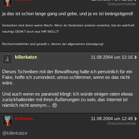
Diskussionsleiter
Besucht
Teilgenommen
Alle
Neue
Geschlossen
ja das ist schon lange gang und gebe, und ja es ist beängstigend!
Lesenswert
Schlüsselwörter
Gedanken sind deine wahre Macht. Wenn du Gedanken anderer verstehst, bist du wahrhaft
mächtig! DENKT doch was IHR WOLLT!
Rechtschreibfehler sind gewollt u. dienen der allgemeinen belustigung!
killerkatze
11.08.2004 um 12:16
Dieses Schreiben mit der Bewaffnung halte ich persönlich für ein
Fake, hoffe ich zumindest; umso schlimmer, wenn es das nicht
wäre.
Und auch wenn es paranoid klingt: Ich würde einigen raten etwas
zurückhaltender mit ihren Äußerungen zu sein, das Internet ist
nämlich nicht anonym...
m.burns
11.08.2004 um 12:48
Diskussionsleiter
@killerkatze