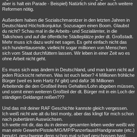
aber is halt ein Parade - Beispiel) Natürlich sind aber auch weitere
Reformen nötig.
Außerdem haben die Sozialschmarotzer in den letzten Jahren in
Deutschland Höchstkonjuktur. Sozusagen einen Boom. Glaubst
du nicht? Schau mal in die Arbeits- und Sozialämter, in die
Talkshows und auf die öffentliche Städteplätze jeder dt. Großstadt.
Mehr muss ich dazu wohl net sagen. Es geht einfach nicht das
sich hunderttausende, vielleicht sogar millionen von Menschen
sich vom Staat durchfüttern lassen. Wir leben in einer Zeit wo es
ohne Arbeit nicht geht.
Es muss sich was ändern in Deutschland, und man kann nicht auf
jeden Rücksicht nehmen. Was ist euch lieber? 4 Millionen fröhliche
Bürger (weil es kein Hartz IV gibt) und dafür 36 Millionen
Arbeitende die den Großteil ihres Gehaltes/Lohn abgeben müssen,
und somit einen weiteren Großteil der dt. Bürger mit in ein Loch der
ständigen Geldangst reißen???
Und das mit deiner RAF Geschichte kannste gleich vergessen.
Ich weiß nicht wie alt du bist monty, aber das klingt für mich schon
nach pubertären Auswüchsen.
Ich wette mit dir, das du in deinen gesamten leben weder weißt wie
man ein/e Gewehr/Pistole/MG/MP/Panzerfaust/Handgranate (etc.)
benutzt, geschweige denn schon mal scharf geschossen hast.