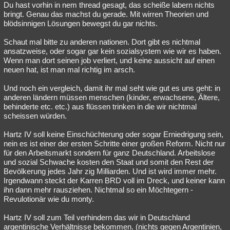
Du hast vorhin in nem thread gesagt, das scheiße labern nichts
bringt. Genau das machst du gerade. Mit wirren Theorien und
blödsinnigen Lösungen bewegst du gar nichts.
Schaut mal bitte zu anderen nationen. Dort gibt es nichtmal
ansatzweise, oder sogar gar kein sozialsystem wie wir es haben.
Wenn man dort seinen job verliert, und keine aussicht auf einen
neuen hat, ist man mal richtig im arsch.
Und noch ein vergleich, damit ihr mal seht wie gut es uns geht: in
anderen ländern müssen menschen (kinder, erwachsene, Ältere,
behinderte etc. etc.) aus flüssen trinken in die wir nichtmal
scheissen würden.
Hartz IV soll keine Einschüchterung oder sogar Erniedrigung sein,
nein es ist einer der ersten Schritte einer großen Reform. Nicht nur
für den Arbeitsmarkt sondern für ganz Deutschland. Arbeitslose
und sozial Schwache kosten den Staat und somit den Rest der
Bevölkerung jedes Jahr zig Milliarden. Und ist wird immer mehr.
Irgendwann steckt der Karren BRD voll im Dreck, und keiner kann
ihn dann mehr rausziehen. Nichtmal so ein Möchtegern -
Revulotionär wie du monty.
Hartz IV soll zum Teil verhindern das wir in Deutschland
argentinische Verhältnisse bekommen. (nichts gegen Argentinien,