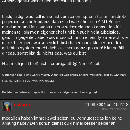
Arbeitsagentur wieder den anschluss gefunden.
Lusti, lustig, was soll ich sonst von sonem spruch halten, er strotz
ja gerade so vor Aroganz, dann sind warscheinlich 4.Mil Bürger
nur dumm und faul..wenn du das selber glauben kannst! Ich für
meinen teil bin mein eigener chef und bin auch nicht arbeitslos,
ganz im gegenteil, aber was muss ich mich einem typ mensch wie
dir rechtfertigen, warscheinlich bist du nen ganz kleiner und dein
geliebtes system macht dich zu einem ganz grossen! Klar gefällt
dir das, sonst bist du nichtz das, was du bist!
Halt mich jetzt bloß nicht für arogant!
*smile* LöL
Gedanken sind deine wahre Macht. Wenn du Gedanken anderer verstehst, bist du wahrhaft
mächtig! DENKT doch was IHR WOLLT!
Rechtschreibfehler sind gewollt u. dienen der allgemeinen belustigung!
m.burns
11.08.2004 um 15:27
Diskussionsleiter
medallien haben immer zwei seiten, du vermutest das ich keine
ahnung habe? Den schuh ziehst du dir mal besser selber an!