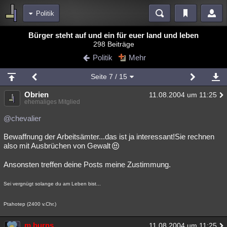
Politik
Bereiche
Bürger steht auf und ein für euer land und leben
298 Beiträge
Echtzeit
Diskussionen
Blogs
Videos
Statistiken
Politik
Mehr
Chat
Wiki
Neuigkeiten
3
Seite
7
/ 15
meine Rubriken
Obrien
11.08.2004 um 11:25
Menschen
Wissenschaft
Politik
Mystery
Kriminalfälle
ehemaliges Mitglied
Spiritualität
Verschwörungen
Technologie
Ufologie
@chevalier
Bewaffnung der Arbeitsämter...das ist ja interessant!Sie rechnen
Natur
Umfragen
Unterhaltung
also mit Ausbrüchen von Gewalt
weitere Rubriken
Ansonsten treffen deine Posts meine Zustimmung.
Philosophie
Träume
Orte
Esoterik
Literatur
Sei vergnügt solange du am Leben bist...
Astronomie
Helpdesk
Gruppen
Gaming
Filme
Ptahotep (2400 v.Chr.)
Musik
Clash
Verbesserungen
Allmystery
English
Übersichten
m.burns
11.08.2004 um 11:25