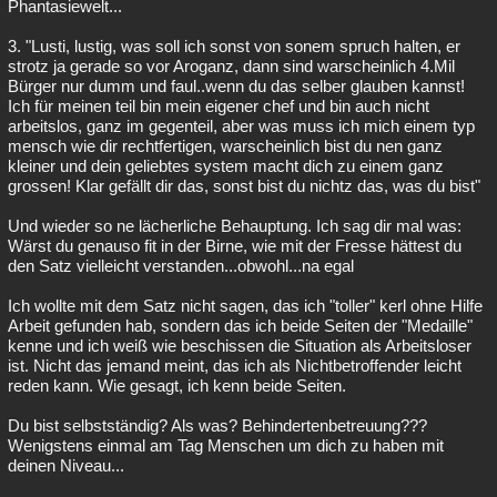
Phantasiewelt...
3. "Lusti, lustig, was soll ich sonst von sonem spruch halten, er
strotz ja gerade so vor Aroganz, dann sind warscheinlich 4.Mil
Bürger nur dumm und faul..wenn du das selber glauben kannst!
Ich für meinen teil bin mein eigener chef und bin auch nicht
arbeitslos, ganz im gegenteil, aber was muss ich mich einem typ
mensch wie dir rechtfertigen, warscheinlich bist du nen ganz
kleiner und dein geliebtes system macht dich zu einem ganz
grossen! Klar gefällt dir das, sonst bist du nichtz das, was du bist"
Und wieder so ne lächerliche Behauptung. Ich sag dir mal was:
Wärst du genauso fit in der Birne, wie mit der Fresse hättest du
den Satz vielleicht verstanden...obwohl...na egal
Ich wollte mit dem Satz nicht sagen, das ich "toller" kerl ohne Hilfe
Arbeit gefunden hab, sondern das ich beide Seiten der "Medaille"
kenne und ich weiß wie beschissen die Situation als Arbeitsloser
ist. Nicht das jemand meint, das ich als Nichtbetroffender leicht
reden kann. Wie gesagt, ich kenn beide Seiten.
Du bist selbstständig? Als was? Behindertenbetreuung???
Wenigstens einmal am Tag Menschen um dich zu haben mit
deinen Niveau...