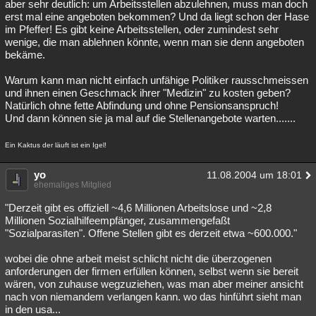
aber sehr deutlich: um Arbeitsstellen abzulehnen, muss man doch
erst mal eine angeboten bekommen? Und da liegt schon der Hase
im Pfeffer! Es gibt keine Arbeitsstellen, oder zumindest sehr
wenige, die man ablehnen könnte, wenn man sie denn angeboten
bekäme.
Warum kann man nicht einfach unfähige Politiker rausschmeissen
und ihnen einen Geschmack ihrer "Medizin" zu kosten geben?
Natürlich ohne fette Abfindung und ohne Pensionsanspruch!
Und dann können sie ja mal auf die Stellenangebote warten.......
Ein Kaktus der läuft ist ein Igel!
yo
11.08.2004 um 18:01
ehemaliges Mitglied
"Derzeit gibt es offiziell ~4,6 Millionen Arbeitslose und ~2,8
Millionen Sozialhilfeempfänger, zusammengefaßt
"Sozialparasiten". Offene Stellen gibt es derzeit etwa ~600.000."
wobei die ohne arbeit meist schlicht nicht die überzogenen
anforderungen der firmen erfüllen können, selbst wenn sie bereit
wären, von zuhause wegzuziehen, was man aber meiner ansicht
nach von niemandem verlangen kann. wo das hinführt sieht man
in den usa...