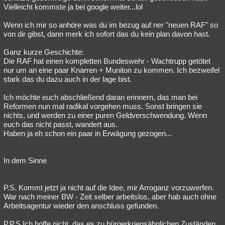
Vielleicht kommste ja bei google weiter...lol
Wenn ich mir so anhöre was du im bezug auf ner "neuen RAF" so
von dir gibst, dann merk ich sofort das du kein plan davon hast.
Ganz kurze Geschichte:
Die RAF hat einen kompletten Bundeswehr - Wachtrupp getötet
nur um an eine paar Knarren + Muniton zu kommen. Ich bezweifel
stark das du dazu auch in der lage bist.
Ich möchte euch abschließend daran erinnern, das man bei
Reformen nun mal radikal vorgehen muss. Sonst bringen sie
nichts, und werden zu einer puren Geldverschwendung. Wenn
euch das nicht passt, wandert aus.
Haben ja eh schon ein paar in Erwägung gezogen...
In dem Sinne
P.S. Kommt jetzt ja nicht auf die Idee, mir Arroganz vorzuwerfen.
War nach meiner BW - Zeit selber arbeitslos, aber hab auch ohne
Arbeitsagentur wieder den anschluss gefunden.
P.P.S Ich hoffe nicht, das es zu bürgerkriegsähnlichen Zuständen