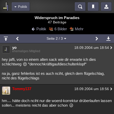
Politik
Bereiche
Widerspruch im Paradies
47 Beiträge
Echtzeit
Diskussionen
Blogs
Videos
Statistiken
Politik
6 Bilder
Mehr
Chat
Wiki
Neuigkeiten
2
Seite
2
/ 3
meine Rubriken
yo
18.09.2004 um 18:54
Menschen
Wissenschaft
Politik
Mystery
Kriminalfälle
ehemaliges Mitglied
Spiritualität
Verschwörungen
Technologie
Ufologie
hey jaffi, von so einem alten sack wie dir erwarte ich dies
schlichtweg
*dennochkräftigaufdieschulterklopf*
Natur
Umfragen
Unterhaltung
na ja, ganz fehlerlos ist es auch nciht, gleich dem flügelschlag,
weitere Rubriken
nicht des flügelschlags
Philosophie
Träume
Orte
Esoterik
Literatur
Tommy137
18.09.2004 um 18:56
Astronomie
Helpdesk
Gruppen
Gaming
Filme
hm.... hätte doch nciht nur die woerd-korrektur drüberlaufen lassen
Musik
Clash
Verbesserungen
Allmystery
English
sollen... meistens reicht das aber schon
Übersichten