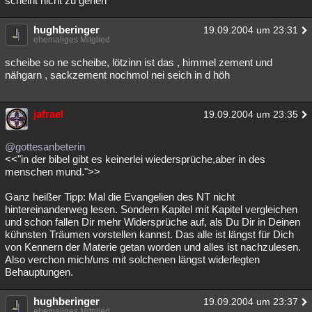
scheint nicht zu gehen
hughberinger
19.09.2004 um 23:31
ehemaliges Mitglied
scheibe so ne scheibe, lötzinn ist das , himmel zement und
nähgarn , sackzement nochmol nei seich in d höh
jafrael
19.09.2004 um 23:35
@gottesanbeterin
<<"in der bibel gibt es keinerlei wiedersprüche,aber in des
menschen mund.">>
Ganz heißer Tipp: Mal die Evangelien des NT nicht
hintereinanderweg lesen. Sondern Kapitel mit Kapitel vergleichen
und schon fallen Dir mehr Widersprüche auf, als Du Dir in Deinen
kühnsten Träumen vorstellen kannst. Das alle ist längst für Dich
von Kennern der Materie getan worden und alles ist nachzulesen.
Also verchon mich/uns mit solchenen längst widerlegten
Behauptungen.
hughberinger
19.09.2004 um 23:37
ehemaliges Mitglied