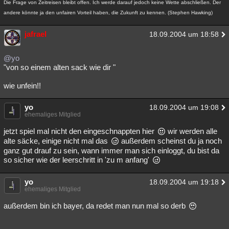
Die Frage von Zeitreisen bleibt offen. Ich werde darauf jedoch keine Wette abschließen. Der
Besucht
Teilgenommen
Alle
Neue
Geschlossen
andere könnte ja den unfairen Vorteil haben, die Zukunft zu kennen. (Stephen Hawking)
Lesenswert
Schlüsselwörter
jafrael
18.09.2004 um 18:58
@yo
"von so einem alten sack wie dir "
wie unfein!!
yo
18.09.2004 um 19:08
ehemaliges Mitglied
jetzt spiel mal nicht den eingeschnappten hier
wir werden alle
alte säcke, einige nicht mal das
außerdem scheinst du ja noch
ganz gut drauf zu sein, wann immer man sich einloggt, du bist da
so sicher wie der leerschritt in 'zu m anfang'
yo
18.09.2004 um 19:18
ehemaliges Mitglied
außerdem bin ich bayer, da redet man nun mal so derb