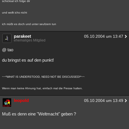
schicksal ich folge dir
Besucht
Teilgenommen
Alle
Neue
Geschlossen
und wollt ichs nicht
Lesenswert
Schlüsselwörter
ich müßt es doch und unter seufzern tun
parakeet
05.10.2004 um 13:47
ehemaliges Mitglied
@ tao
du bringst es auf den punkt!
~~*WHAT IS UNDERSTOOD, NEED NOT BE DISCUSSED!*~~
Wenn man keine Ahnung hat, einfach mal die Fresse halten.
leopold
05.10.2004 um 13:49
Muß es denn eine "Weltmacht" geben ?