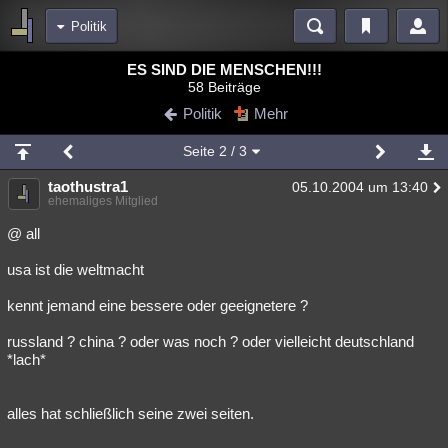
Politik
Bereiche
ES SIND DIE MENSCHEN!!!
58 Beiträge
Echtzeit
Diskussionen
Blogs
Videos
Statistiken
Politik
Mehr
Chat
Wiki
Neuigkeiten
3
Seite
2
/ 3
meine Rubriken
taothustra1
05.10.2004 um 13:40
Menschen
Wissenschaft
Politik
Mystery
Kriminalfälle
ehemaliges Mitglied
Spiritualität
Verschwörungen
Technologie
Ufologie
@ all
usa ist die weltmacht
Natur
Umfragen
Unterhaltung
weitere Rubriken
kennt jemand eine bessere oder geeignetere ?
Philosophie
Träume
Orte
Esoterik
Literatur
russland ? china ? oder was noch ? oder vielleicht deutschland
*lach*
Astronomie
Helpdesk
Gruppen
Gaming
Filme
Musik
Clash
Verbesserungen
Allmystery
English
alles hat schließlich seine zwei seiten.
Übersichten