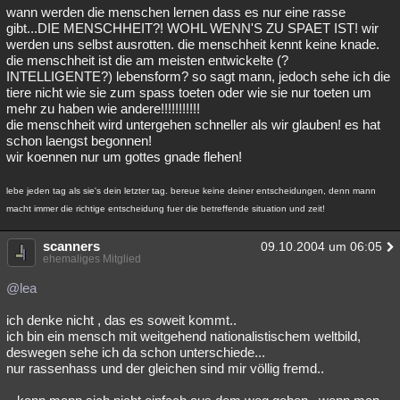
wann werden die menschen lernen dass es nur eine rasse
gibt...DIE MENSCHHEIT?! WOHL WENN'S ZU SPAET IST! wir
werden uns selbst ausrotten. die menschheit kennt keine knade.
die menschheit ist die am meisten entwickelte (?
INTELLIGENTE?) lebensform? so sagt mann, jedoch sehe ich die
tiere nicht wie sie zum spass toeten oder wie sie nur toeten um
mehr zu haben wie andere!!!!!!!!!!!
die menschheit wird untergehen schneller als wir glauben! es hat
schon laengst begonnen!
wir koennen nur um gottes gnade flehen!
lebe jeden tag als sie's dein letzter tag. bereue keine deiner entscheidungen, denn mann
macht immer die richtige entscheidung fuer die betreffende situation und zeit!
scanners
09.10.2004 um 06:05
ehemaliges Mitglied
@lea
ich denke nicht , das es soweit kommt..
ich bin ein mensch mit weitgehend nationalistischem weltbild,
deswegen sehe ich da schon unterschiede...
nur rassenhass und der gleichen sind mir völlig fremd..