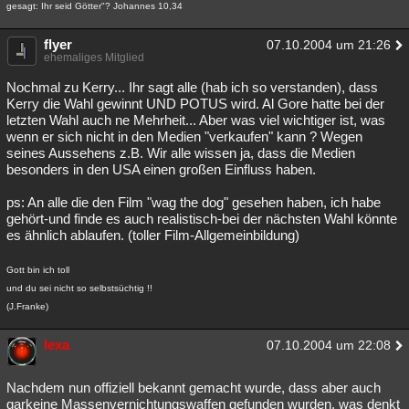
gesagt: Ihr seid Götter"? Johannes 10,34
flyer
07.10.2004 um 21:26
ehemaliges Mitglied
Nochmal zu Kerry... Ihr sagt alle (hab ich so verstanden), dass
Kerry die Wahl gewinnt UND POTUS wird. Al Gore hatte bei der
letzten Wahl auch ne Mehrheit... Aber was viel wichtiger ist, was
wenn er sich nicht in den Medien "verkaufen" kann ? Wegen
seines Aussehens z.B. Wir alle wissen ja, dass die Medien
besonders in den USA einen großen Einfluss haben.
ps: An alle die den Film "wag the dog" gesehen haben, ich habe
gehört-und finde es auch realistisch-bei der nächsten Wahl könnte
es ähnlich ablaufen. (toller Film-Allgemeinbildung)
Gott bin ich toll
und du sei nicht so selbstsüchtig !!
(J.Franke)
lexa
07.10.2004 um 22:08
Nachdem nun offiziell bekannt gemacht wurde, dass aber auch
garkeine Massenvernichtungswaffen gefunden wurden, was denkt