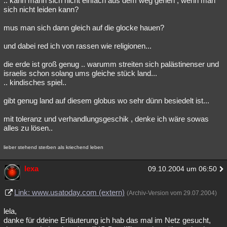
.. kann mann sich nicht einfach aus dem weg gehen , wenn man
sich nicht leiden kann?
mus man sich dann gleich auf die glocke hauen?
und dabei red ich von rassen wie religionen...
die erde ist groß genug .. warumm streiten sich palästinenser und
israelis schon solang ums gleiche stück land...
.. kindisches spiel..
gibt genug land auf diesem globus wo sehr dünn besiedelt ist...
mit toleranz und verhandlungsgeschik , denke ich wäre sowas
alles zu lösen..
lieber stehend sterben als kriechend leben
lexa
09.10.2004 um 06:50
Link: www.usatoday.com (extern)
(Archiv-Version vom 29.07.2004)
lela,
danke für ddeine Erläuterung ich hab das mal im Netz gesucht,