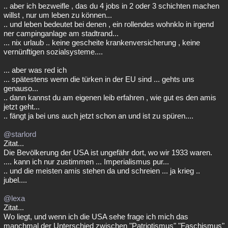
.. aber ich bezweifle , das du 4 jobs in 2 oder 3 schichten machen
willst , nur um leben zu können...
.. und leben bedeutet bei denen , ein rollendes wohnklo in irgend
ner campinganlage am stadtrand...
... nix urlaub .. keine gescheite krankenversicherung , keine
vernünftigen sozialsysteme....
... aber was red ich
... spätestens wenn die türken in der EU sind ... gehts uns
genauso...
.. dann kannst du am eigenen leib erfahren , wie gut es den amis
jetzt geht...
.. fängt ja bei uns auch jetzt schon an und ist zu spüren....
@starlord
Zitat...
Die Bevölkerung der USA ist ungefähr dort, wo wir 1933 waren.
.... kann ich nur zustimmen ... Imperialismus pur...
.. und die meisten amis stehen da und schreien ... ja krieg ..
jubel....
@lexa
Zitat...
Wo liegt, und wenn ich die USA sehe frage ich mich das
manchmal der Unterschied zwischen "Patriotismus" "Faschismus"