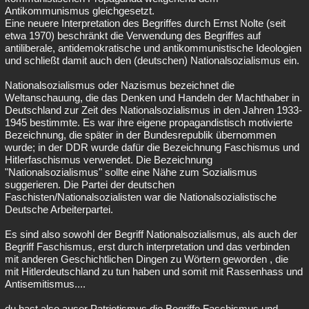
Antikommunismus gleichgesetzt.
Eine neuere Interpretation des Begriffes durch Ernst Nolte (seit
etwa 1970) beschränkt die Verwendung des Begriffes auf
antiliberale, antidemokratische und antikommunistische Ideologien
und schließt damit auch den (deutschen) Nationalsozialismus ein.
Nationalsozialismus oder Nazismus bezeichnet die
Weltanschauung, die das Denken und Handeln der Machthaber in
Deutschland zur Zeit des Nationalsozialismus in den Jahren 1933-
1945 bestimmte. Es war ihre eigene propagandistisch motivierte
Bezeichnung, die später in der Bundesrepublik übernommen
wurde; in der DDR wurde dafür die Bezeichnung Faschismus und
Hitlerfaschismus verwendet. Die Bezeichnung
"Nationalsozialismus" sollte eine Nähe zum Sozialismus
suggerieren. Die Partei der deutschen
Faschisten/Nationalsozialisten war die Nationalsozialistische
Deutsche Arbeiterpartei.
Es sind also sowohl der Begriff Nationalsozialismus, als auch der
Begriff Faschismus, erst durch interpretation und das verbinden
mit anderen Geschichtlichen Dingen zu Wörtern geworden , die
mit Hitlerdeutschland zu tun haben und somit mit Rassenhass und
Antisemitismus....
du hast also auser Patriotismus,die Begriffe Faschismus und