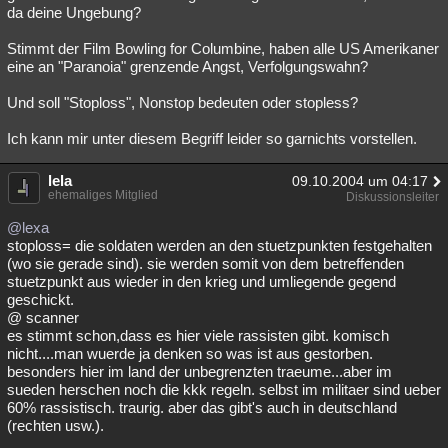
da deine Ungebung?
Stimmt der Film Bowling for Columbine, haben alle US Amerikaner
eine an "Paranoia" grenzende Angst, Verfolgungswahn?
Und soll "Stoploss", Nonstop bedeuten oder stopless?
Ich kann mir unter diesem Begriff leider so garnichts vorstellen.
lela
09.10.2004 um 04:17
ehemaliges Mitglied
Diskussionsleiter
@lexa
stoploss= die soldaten werden an den stuetzpunkten festgehalten
(wo sie gerade sind). sie werden somit von dem betreffenden
stuetzpunkt aus wieder in den krieg und umliegende gegend
geschickt.
@ scanner
es stimmt schon,dass es hier viele rassisten gibt. komisch
nicht....man wuerde ja denken so was ist aus gestorben.
besonders hier im land der unbegrenzten traeume...aber im
sueden herschen noch die kkk regeln. selbst im militaer sind ueber
60% rassistisch. traurig. aber das gibt's auch in deutschland
(rechten usw.).