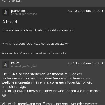
NICHTS lebt ewig !
parakeet
05.10.2004 um 13:50
ehemaliges Mitglied
@ leopold
müssen natürlich nicht, aber es gibt sie nunmal.
~~*WHAT IS UNDERSTOOD, NEED NOT BE DISCUSSED!*~~
Wenn man keine Ahnung hat, einfach mal die Fresse halten.
relict
05.10.2004 um 13:50
ehemaliges Mitglied
Die USA sind eine sterbende Weltmacht im Zuge der
Globalisierung und aufgrund ihrer Aussen- und Innenpolitik,
wedlche momentan in ihrem langwierigem Todeskampf wild
umsich schlägt.
Ok, klingt etwas überzogen, aber ihr wisst schon wie ichs meine
Vllt. wirds irgendwann mal Europa oder sonstwer oder mehrere.