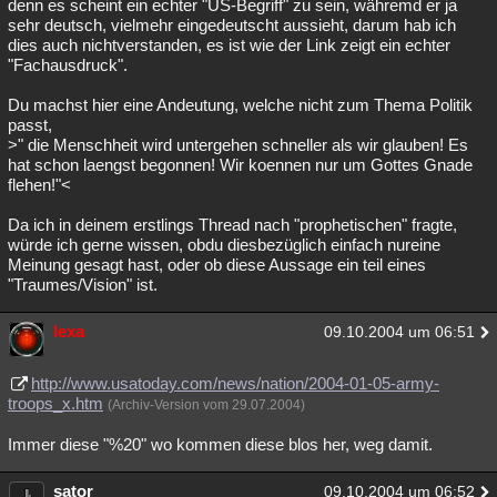
denn es scheint ein echter "US-Begriff" zu sein, währemd er ja
sehr deutsch, vielmehr eingedeutscht aussieht, darum hab ich
dies auch nichtverstanden, es ist wie der Link zeigt ein echter
"Fachausdruck".
Du machst hier eine Andeutung, welche nicht zum Thema Politik
passt,
>" die Menschheit wird untergehen schneller als wir glauben! Es
hat schon laengst begonnen! Wir koennen nur um Gottes Gnade
flehen!"<
Da ich in deinem erstlings Thread nach "prophetischen" fragte,
würde ich gerne wissen, obdu diesbezüglich einfach nureine
Meinung gesagt hast, oder ob diese Aussage ein teil eines
"Traumes/Vision" ist.
lexa
09.10.2004 um 06:51
http://www.usatoday.com/news/nation/2004-01-05-army-
troops_x.htm
(Archiv-Version vom 29.07.2004)
Immer diese "%20" wo kommen diese blos her, weg damit.
sator
09.10.2004 um 06:52