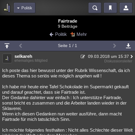
Politik
Bereiche
Fairtrade
9 Beiträge
Echtzeit
Diskussionen
Blogs
Videos
Statistiken
Politik
Mehr
Chat
Wiki
Neuigkeiten
2
Seite 1 / 1
meine Rubriken
selkareh
09.03.2018 um 15:37
Menschen
Wissenschaft
Politik
Mystery
Kriminalfälle
ehemaliges Mitglied
Diskussionsleiter
Spiritualität
Verschwörungen
Technologie
Ufologie
Ich poste das hier bewusst unter der Rubrik Wissenschaft, da ich
dieses Thema so seriös wie möglich angehen will !
Natur
Umfragen
Unterhaltung
Ich habe mir heute eine Tafel Schokolade im Supermarkt gekauft
weitere Rubriken
und darauf geachtet, dass sie Fairtrade ist.
Der Gedanke dahinter war einfach : Ich unterstütze Fairtrade,
Philosophie
Träume
Orte
Esoterik
Literatur
sonst bricht es zusammen und die Arbeiter landen wieder in der
Sklaverei.
Astronomie
Helpdesk
Gruppen
Gaming
Filme
Wenn ich diesen Gedanken nun weiter ausführe, dann macht
Fairtrade für mich tatsächlich Sinn.
Musik
Clash
Verbesserungen
Allmystery
English
Ich möchte folgendes festhalten : Nicht alles Schlechte dieser Welt
Übersichten