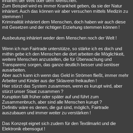
inhäriert der Welt oder dem Menschen.
Zum Beispiel wird es immer Krankheit geben, da sie der Natur
Besucht
Teilgenommen
Alle
Neue
Geschlossen
inhäriert. Auch das können wir aber versuchen mittels Medizin zu
stemmen !
Lesenswert
Schlüsselwörter
Kriminalität inhäriert dem Menschen, doch haben wir auch diese
mit Gesetzen und der richtigen Erziehung stemmen können !
Ausbeutung inhäriert weder dem Menschen noch der Welt !
Wenn ich nun Fairtrade unterstütze, so stärke ich es doch und
mithin gebe ich den Menschen die dort arbeiten die Möglichkeit,
weitere Menschen anzustellen, die für Überwachung und
Transparenz sorgen, das ganze deutlich besser und seriöser
ausarbeiten.
Aber auch kann ich wenn das Geld in Strömen fließt, immer mehr
Arbeiter und Kinder aus der Sklaverei freikaufen !
Hier stürzt das System zusammen, wenn es kurupt wird, aber
stürzt unser Staat zusammen ?
Kuruption fällt früher oder später auf und führt zum
Zusammenbruch, aber sind alle Menschen kurupt ?
Definitiv wäre es denen, die gut sind, möglich, Fairtrade
auszubauen und immer weiter zu verstärken !
Das Konzept eignet sich zudem für den Textilmarkt und die
Elektronik ebensogut !