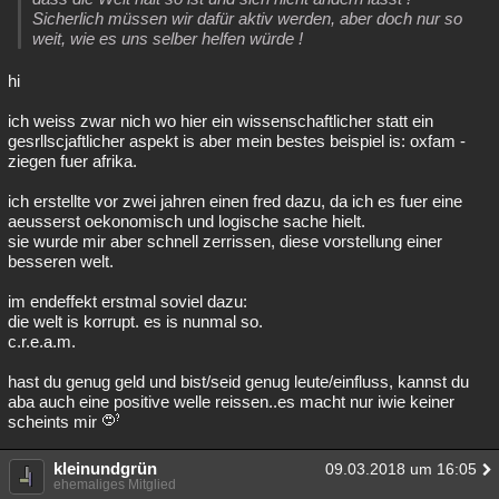
Sicherlich müssen wir dafür aktiv werden, aber doch nur so
weit, wie es uns selber helfen würde !
hi
ich weiss zwar nich wo hier ein wissenschaftlicher statt ein
gesrllscjaftlicher aspekt is aber mein bestes beispiel is: oxfam -
ziegen fuer afrika.
ich erstellte vor zwei jahren einen fred dazu, da ich es fuer eine
aeusserst oekonomisch und logische sache hielt.
sie wurde mir aber schnell zerrissen, diese vorstellung einer
besseren welt.
im endeffekt erstmal soviel dazu:
die welt is korrupt. es is nunmal so.
c.r.e.a.m.
hast du genug geld und bist/seid genug leute/einfluss, kannst du
aba auch eine positive welle reissen..es macht nur iwie keiner
scheints mir
kleinundgrün
09.03.2018 um 16:05
ehemaliges Mitglied