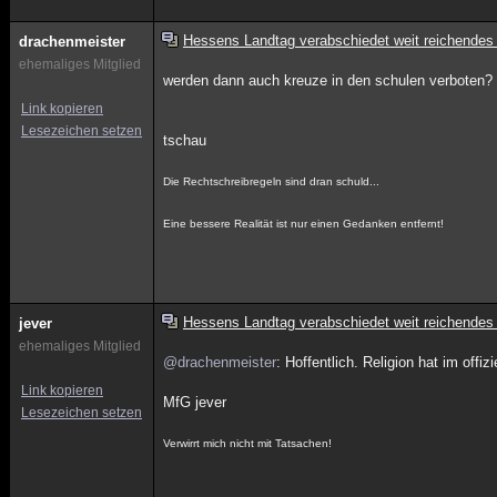
Hessens Landtag verabschiedet weit reichendes
drachenmeister
ehemaliges Mitglied
werden dann auch kreuze in den schulen verboten?
Link kopieren
Lesezeichen setzen
tschau
Die Rechtschreibregeln sind dran schuld...
Eine bessere Realität ist nur einen Gedanken entfernt!
Hessens Landtag verabschiedet weit reichendes
jever
ehemaliges Mitglied
@drachenmeister
: Hoffentlich. Religion hat im offi
Link kopieren
MfG jever
Lesezeichen setzen
Verwirrt mich nicht mit Tatsachen!