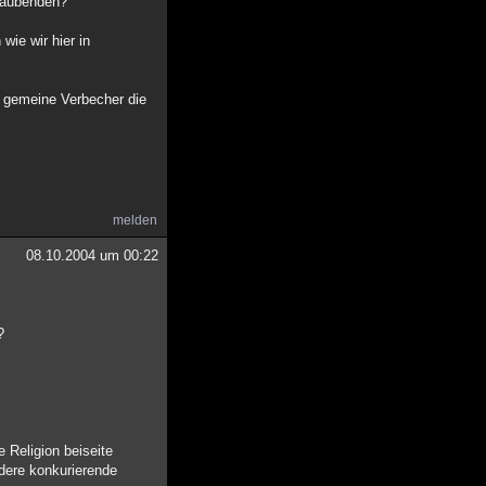
glaubenden?
ie wir hier in
d gemeine Verbecher die
melden
08.10.2004 um 00:22
?
 Religion beiseite
dere konkurierende