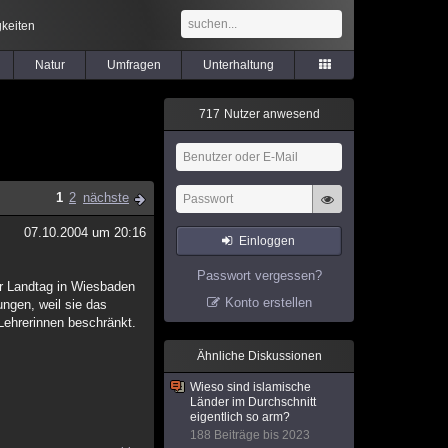
keiten
Natur
Umfragen
Unterhaltung
7
1
7
Nutzer anwesend
1
2
nächste
07.10.2004 um 20:16
Einloggen
Passwort vergessen?
er Landtag in Wiesbaden
Konto erstellen
ungen, weil sie das
Lehrerinnen beschränkt.
Ähnliche Diskussionen
Wieso sind islamische
Länder im Durchschnitt
eigentlich so arm?
188 Beiträge bis 2023