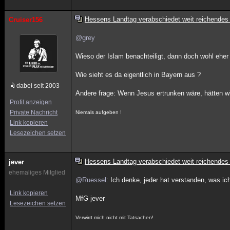
Hessens Landtag verabschiedet weit reichendes
Cruiser156
@grey
Wieso der Islam benachteiligt, dann doch wohl eher 
Wie sieht es da eigentlich in Bayern aus ?
dabei seit 2003
Andere frage: Wenn Jesus ertrunken wäre, hätten wi
Profil anzeigen
Private Nachricht
Niemals aufgeben !
Link kopieren
Lesezeichen setzen
Hessens Landtag verabschiedet weit reichendes
jever
ehemaliges Mitglied
@Ruessel
: Ich denke, jeder hat verstanden, was ic
Link kopieren
MfG jever
Lesezeichen setzen
Verwirrt mich nicht mit Tatsachen!