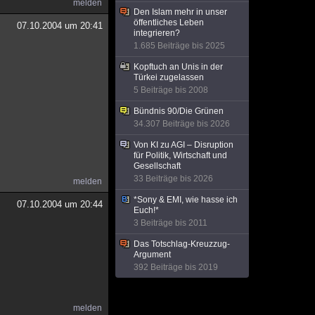
melden
Den Islam mehr in unser
öffentliches Leben
07.10.2004 um 20:41
integrieren?
1.685 Beiträge bis 2025
Kopftuch an Unis in der
Türkei zugelassen
5 Beiträge bis 2008
Bündnis 90/Die Grünen
34.307 Beiträge bis 2026
Von KI zu AGI – Disruption
für Politik, Wirtschaft und
Gesellschaft
33 Beiträge bis 2026
melden
*Sony & EMI, wie hasse ich
07.10.2004 um 20:44
Euch!*
3 Beiträge bis 2011
Das Totschlag-Kreuzzug-
Argument
392 Beiträge bis 2019
melden