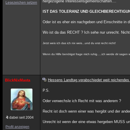
hergezogene Interessensgemeinschaften....
Lesezeichen setzen
IST DAS TOLERANZ UND GLEICHBERECHTIGU
Oder ist es eher ein nachgeben und Einschnitte in 
Wo ist da das RECHT ? Ich sehe nur unrecht. Nicht 
Jetzt weis ich das ich nix weis...und du erst recht nicht!
Wenn du Hilfe benötigst frage mich ruhig.....ich werde dir sagen w
Hessens Landtag verabschiedet weit reichendes
BlickNixMasta
P.S.
Oder verwechsle ich Recht mit was anderem ?
Recht ist doch wenn einer was hergibt und der ande
dabei seit 2004
Unrecht ist wenn der eine etwas hergeben MUSS und 
Profil anzeigen