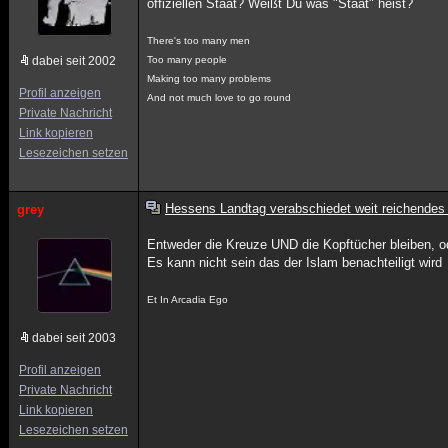
offiziellen Staat? Weißt Du was "Staat" heist?
There's too many men
dabei seit 2002
Too many people
Making too many problems
Profil anzeigen
And not much love to go round
Private Nachricht
Link kopieren
Lesezeichen setzen
Hessens Landtag verabschiedet weit reichendes
grey
Entweder die Kreuze UND die Kopftücher bleiben, o
Es kann nicht sein das der Islam benachteiligt wird
Et In Arcadia Ego
dabei seit 2003
Profil anzeigen
Private Nachricht
Link kopieren
Lesezeichen setzen