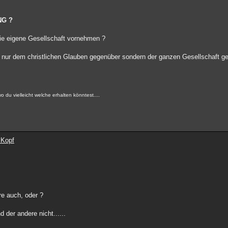
NG ?
die eigene Gesellschaft vornehmen ?
nur dem christlichen Glauben gegenüber sondern der ganzen Gesellschaft gege
o du vielleicht welche erhalten könntest....
 Kopf
re auch, oder ?
der andere nicht......