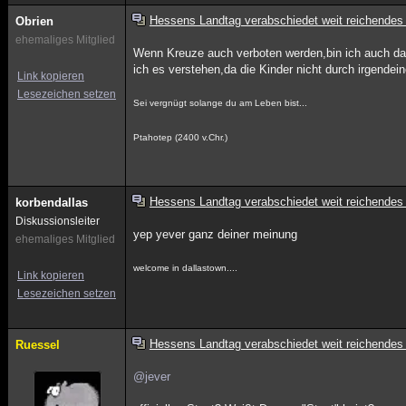
Hessens Landtag verabschiedet weit reichendes
Obrien
ehemaliges Mitglied
Wenn Kreuze auch verboten werden,bin ich auch daf
ich es verstehen,da die Kinder nicht durch irgendein
Link kopieren
Lesezeichen setzen
Sei vergnügt solange du am Leben bist...
Ptahotep (2400 v.Chr.)
Hessens Landtag verabschiedet weit reichendes
korbendallas
Diskussionsleiter
yep yever ganz deiner meinung
ehemaliges Mitglied
welcome in dallastown....
Link kopieren
Lesezeichen setzen
Hessens Landtag verabschiedet weit reichendes
Ruessel
@jever