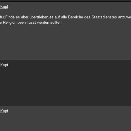
 Kopf
ür.Finde es aber übertrieben,es auf alle Bereiche des Staatsdienstes anzuw
e Religion beeniflusst werden sollten.
 Kopf
 Kopf