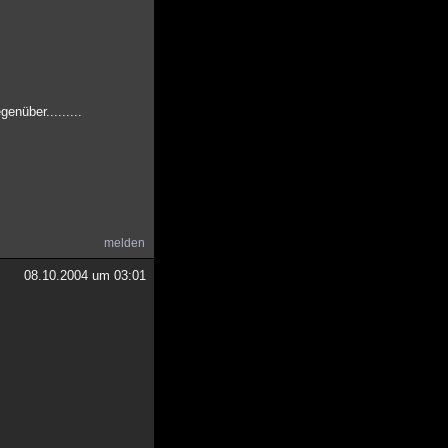
nüber.........
melden
08.10.2004 um 03:01