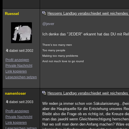
Hessens Landtag verabschiedet weit reichendes
Ruessel
@jever
Ich denke das "JEDER" erkannt hat das DU mit Reli
There's too many men
dabei seit 2002
Too many people
Making too many problems
Profil anzeigen
And not much love to go round
Private Nachricht
Link kopieren
Lesezeichen setzen
Hessens Landtag verabschiedet weit reichendes
namenloser
dabei seit 2003
Wir reden ja immer schon von Säkularisierung...(hei
aber die Hauptquelle für die Entstehung unseres Rec
Profil anzeigen
Bleibt also die Frage ob es richtig ist, die Kreuze d
Private Nachricht
man das jawohl wenn Gleichberechtigung herrschen 
Link kopieren
Nur wo soll man denn den Anfang machen? Wäre es Be
Lesezeichen setzen