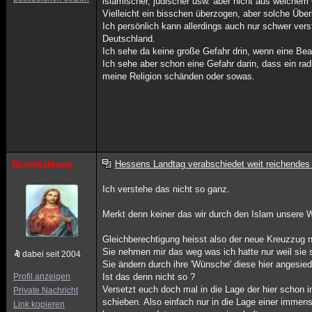
islamischer, jüdischer usw. aber nicht aus welche
Vielleicht ein bisschen überzogen, aber solche Übe
Ich persönlich kann allerdings auch nur schwer ver
Deutschland.
Ich sehe da keine große Gefahr drin, wenn eine Bea
Ich sehe aber schon eine Gefahr darin, dass ein ra
meine Religion schänden oder sowas.
Hessens Landtag verabschiedet weit reichendes
BlickNixMasta
Ich verstehe das nicht so ganz.
Merkt denn keiner das wir durch den Islam unsere 
Gleichberechtigung heisst also der neue Kreuzzug 
Sie nehmen mir das weg was ich hatte nur weil sie s
dabei seit 2004
Sie ändern durch ihre 'Wünsche' diese hier angesied
Profil anzeigen
Ist das denn nicht so ?
Versetzt euch doch mal in die Lage der hier schon i
Private Nachricht
schieben. Also einfach nur in die Lage einer imm
Link kopieren