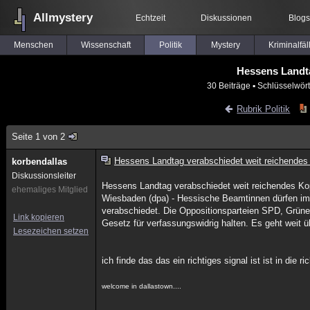
Allmystery
Echtzeit
Diskussionen
Blogs
Menschen
Wissenschaft
Politik
Mystery
Kriminalfäl
Hessens Landta
30 Beiträge
▪ Schlüsselwört
Rubrik Politik
Seite 1 von 2
Hessens Landtag verabschiedet weit reichendes
korbendallas
Diskussionsleiter
Hessens Landtag verabschiedet weit reichendes Ko
ehemaliges Mitglied
Wiesbaden (dpa) - Hessische Beamtinnen dürfen im
verabschiedet. Die Oppositionsparteien SPD, Grüne 
Link kopieren
Gesetz für verfassungswidrig halten. Es geht weit 
Lesezeichen setzen
ich finde das das ein richtiges signal ist ist in die ri
welcome in dallastown....