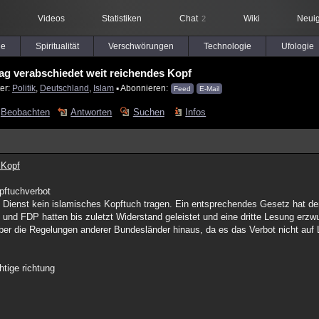
Videos
Statistiken
Chat
Wiki
Neuig
2
le
Spiritualität
Verschwörungen
Technologie
Ufologie
g verabschiedet weit reichendes Kopf
er:
Politik
,
Deutschland
,
Islam
▪ Abonnieren:
Feed
E-Mail
Beobachten
Antworten
Suchen
Infos
 Kopf
pftuchverbot
 Dienst kein islamisches Kopftuch tragen. Ein entsprechendes Gesetz hat d
und FDP hatten bis zuletzt Widerstand geleistet und eine dritte Lesung erzw
über die Regelungen anderer Bundesländer hinaus, da es das Verbot nicht auf 
chtige richtung