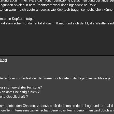
m Grund auch immer. Wäre das nicht irgendwie ne Benachteiligung der anders
rlegungen spielen in nem Rechtstaat wohl doch irgendwie ne Rolle.
stehen warum sich Leute an sowas wie Kopftuch tragen so hochziehen können w
mte ein Kopftuch trägt.
dikalislamischer Fundamentalist das mitkriegt und sich denkt, die Westler sin
 Kopf
Werte (oder zumindest der der immer noch vielen Gläubigen) vernachlässigen 
nur in umgekehrter Richtung?
ich damit belästig fühlen ?
elte Gesellschaft ?
mmer lebenden Christen, versetzt euch doch mal in deren Lage und tut mal die
ens großen Interessensgemeinschaft denen das Recht genommen wird durch an