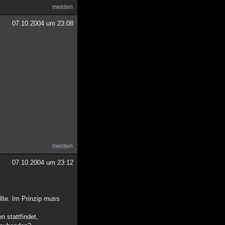
melden
07.10.2004 um 23:08
melden
07.10.2004 um 23:12
ollte. Im Prinzip muss
 stattfindet,