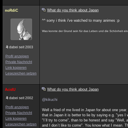
What do you think about Japan
noRdiC
^^ sorry i think i've watched to many animes :p
Was konnte der Grund sein für das Leben und die Schönheit ei
dabei seit 2003
Profil anzeigen
Private Nachricht
Link kopieren
Lesezeichen setzen
What do you think about Japan
AcidU
dabei seit 2002
@kikuchi
Profil anzeigen
Well a fried of me lived in Japan for about one year
Private Nachricht
that in Japan it is better to lie by saying e.g. "yes I
Link kopieren
"I´ll try to come", than to be honest and say "Well, a
Lesezeichen setzen
and I don´t like to come". You know what I mean. Th