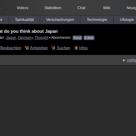
s
Videos
Statistiken
Chat
Wiki
Neuig
le
Spiritualität
Verschwörungen
Technologie
Ufologie
t do you think about Japan
ter:
Japan
,
Germany
,
Thought
▪ Abonnieren:
Feed
E-Mail
Beobachten
Antworten
Suchen
Infos
vorhe