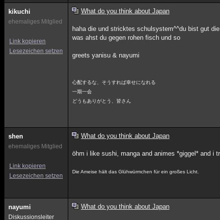
What do you think about Japan
kikuchi
ehemaliges Mitglied
haha die und stricktes schulsystem^^du bist gut d
was ahst du gegen rohen fisch und so
Link kopieren
Lesezeichen setzen
greets yanisu & nayumi
心配するな、そうすれば幸せになれる
一期一会
どうもありがとう、皆さん
What do you think about Japan
shen
ehemaliges Mitglied
öhm i like sushi, manga and animes *giggel* and i tr
Link kopieren
Die Ameise hält das Glühwürmchen für ein großes Licht.
Lesezeichen setzen
What do you think about Japan
nayumi
Diskussionsleiter