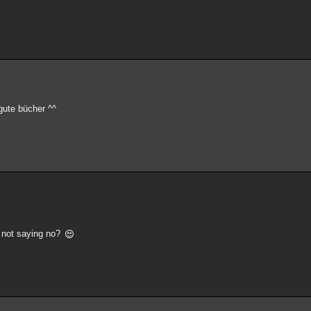
 gute bücher ^^
h not saying no?