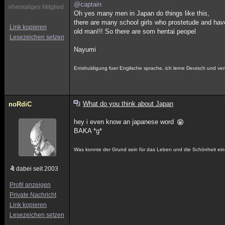
@captain
ehemaliges Mitglied
Oh yes many men in Japan do things like this,
there are many school girls who prostetude and hav
Link kopieren
old man!!! So there are som hentai peopel
Lesezeichen setzen
Nayumi
Entshuldigung fuer Englische sprache, ich lerne Deutsch und ver
What do you think about Japan
noRdiC
hey i even know an japanese word
BAKA *g*
Was konnte der Grund sein für das Leben und die Schönheit ei
dabei seit 2003
Profil anzeigen
Private Nachricht
Link kopieren
Lesezeichen setzen