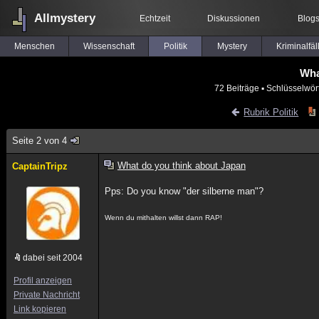
Allmystery
Echtzeit
Diskussionen
Blog
Menschen
Wissenschaft
Politik
Mystery
Kriminalfäl
Wha
72 Beiträge
▪ Schlüsselwör
Rubrik Politik
Seite 2 von 4
What do you think about Japan
CaptainTripz
Pps: Do you know "der silberne man"?
Wenn du mithalten willst dann RAP!
dabei seit 2004
Profil anzeigen
Private Nachricht
Link kopieren