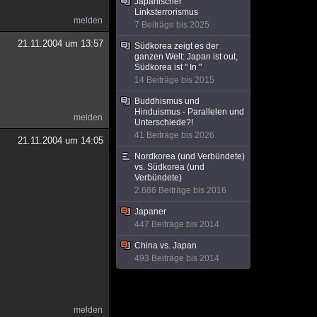
Japanischer
Linksterrorismus
melden
7 Beiträge bis 2025
21.11.2004 um 13:57
Südkorea zeigt es der
ganzen Welt: Japan ist out,
Südkorea ist " In "
14 Beiträge bis 2015
Buddhismus und
Hinduismus - Parallelen und
melden
Unterschiede?!
41 Beiträge bis 2026
21.11.2004 um 14:05
Nordkorea (und Verbündete)
vs. Südkorea (und
Verbündete)
2.686 Beiträge bis 2016
Japaner
447 Beiträge bis 2014
China vs. Japan
493 Beiträge bis 2014
melden