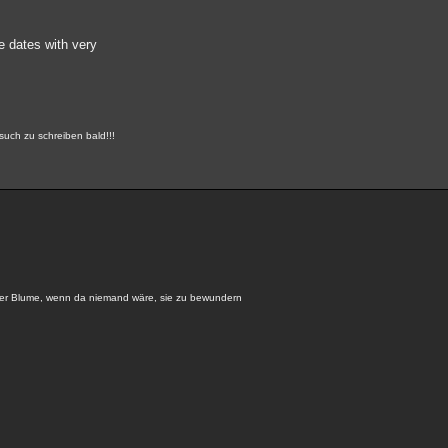
e dates with very
such zu schreiben bald!!!
ner Blume, wenn da niemand wäre, sie zu bewundern