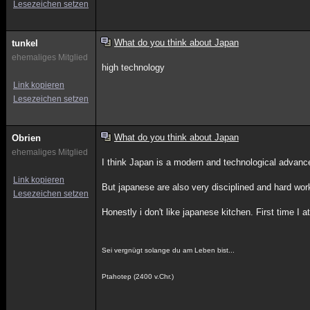
Lesezeichen setzen
What do you think about Japan
tunkel
ehemaliges Mitglied
high technology
Link kopieren
Lesezeichen setzen
What do you think about Japan
Obrien
ehemaliges Mitglied
I think Japan is a modern and technological advance
Link kopieren
But japanese are also very disciplined and hard work
Lesezeichen setzen
Honestly i don't like japanese kitchen. First time I 
Sei vergnügt solange du am Leben bist...
Ptahotep (2400 v.Chr.)