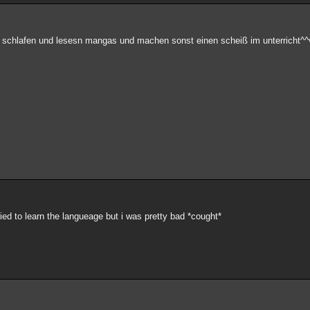
ie schlafen und lesesn mangas und machen sonst einen scheiß im unterricht^^
ied to learn the langueage but i was pretty bad *cought*