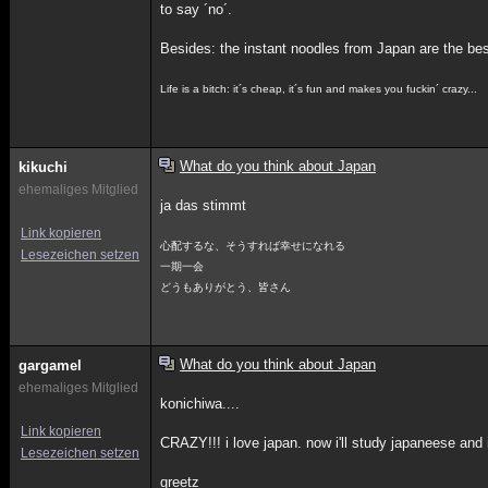
to say ´no´.
Besides: the instant noodles from Japan are the bes
Life is a bitch: it´s cheap, it´s fun and makes you fuckin´ crazy...
What do you think about Japan
kikuchi
ehemaliges Mitglied
ja das stimmt
Link kopieren
心配するな、そうすれば幸せになれる
Lesezeichen setzen
一期一会
どうもありがとう、皆さん
What do you think about Japan
gargamel
ehemaliges Mitglied
konichiwa....
Link kopieren
CRAZY!!! i love japan. now i'll study japaneese and 
Lesezeichen setzen
greetz