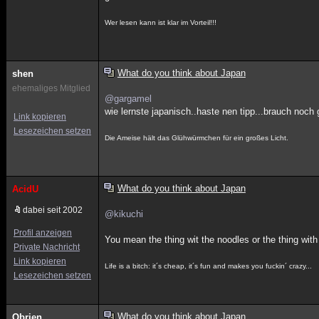
Wer lesen kann ist klar im Vorteil!!!
What do you think about Japan
shen
ehemaliges Mitglied
@gargamel
wie lernste japanisch..haste nen tipp...brauch noch
Link kopieren
Lesezeichen setzen
Die Ameise hält das Glühwürmchen für ein großes Licht.
What do you think about Japan
AcidU
dabei seit 2002
@kikuchi
Profil anzeigen
You mean the thing wit the noodles or the thing wit
Private Nachricht
Link kopieren
Life is a bitch: it´s cheap, it´s fun and makes you fuckin´ crazy...
Lesezeichen setzen
What do you think about Japan
Obrien