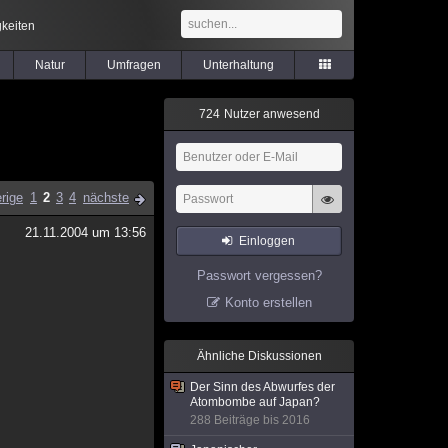
keiten
Natur
Umfragen
Unterhaltung
7
2
4
Nutzer anwesend
rige
1
2
3
4
nächste
21.11.2004 um 13:56
Einloggen
Passwort vergessen?
Konto erstellen
Ähnliche Diskussionen
Der Sinn des Abwurfes der
Atombombe auf Japan?
288 Beiträge bis 2016