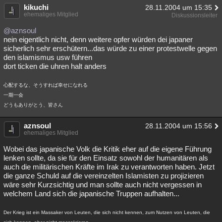
kikuchi
28.11.2004 um 15:35
ehemaliges Mitglied
Diskussionsleiter
@aznsoul
nein eigentlich nicht, denn weitere opfer würden dei japaner
sicherlich sehr erschütern...das würde zu einer protestwelle gegen
den islamismus usw führen
dort ticken die uhren halt anders
心配するな、そうすれば幸せになれる
一期一会
どうもありがとう、皆さん
aznsoul
28.11.2004 um 15:56
ehemaliges Mitglied
Wobei das japanische Volk die Kritik eher auf die eigene Führung
lenken sollte, da sie für den Einsatz sowohl der humanitären als
auch die militärischen Kräfte im Irak zu verantworten haben. Jetzt
die ganze Schuld auf die vereinzelten Islamisten zu projizieren
wäre sehr Kurzsichtig und man sollte auch nicht vergessen in
welchem Land sich die japanische Truppen aufhalten...
Der Krieg ist ein Massaker von Leuten, die sich nicht kennen, zum Nutzen von Leuten, die