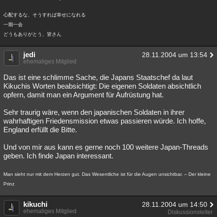
心配するな、そうすれば幸せになれる
一期一会
どうもありがとう、皆さん
jedi
28.11.2004 um 13:54
ehemaliges Mitglied
Das ist eine schlimme Sache, die Japans Staatschef da laut
Kikuchis Worten beabsichtigt: Die eigenen Soldaten absichtlich
opfern, damit man ein Argument für Aufrüstung hat.
Sehr traurig wäre, wenn den japanischen Soldaten in ihrer
wahrhaftigen Friedensmission etwas passieren würde. Ich hoffe,
England erfüllt die Bitte.
Und von mir aus kann es gerne noch 100 weitere Japan-Threads
geben. Ich finde Japan interessant.
Man sieht nur mit dem Herzen gut. Das Wesentliche ist für die Augen unsichtbar. -- Der kleine
Prinz
kikuchi
28.11.2004 um 14:50
ehemaliges Mitglied
Diskussionsleiter