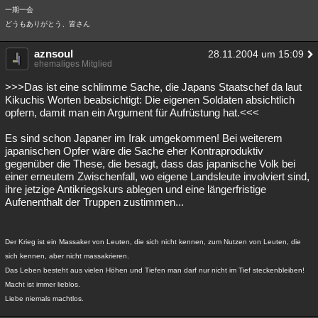
一期一会
どうもありがとう、皆さん
aznsoul
28.11.2004 um 15:09
ehemaliges Mitglied
>>>Das ist eine schlimme Sache, die Japans Staatschef da laut
Kikuchis Worten beabsichtigt: Die eigenen Soldaten absichtlich
opfern, damit man ein Argument für Aufrüstung hat.<<<
Es sind schon Japaner im Irak umgekommen! Bei weiterem
japanischen Opfer wäre die Sache eher Kontraproduktiv
gegenüber die These, die besagt, dass das japanische Volk bei
einer erneutem Zwischenfall, wo eigene Landsleute involviert sind,
ihre jetzige Antikriegskurs ablegen und eine längerfristige
Aufenenthalt der Truppen zustimmen...
Der Krieg ist ein Massaker von Leuten, die sich nicht kennen, zum Nutzen von Leuten, die
sich kennen, aber nicht massakrieren.
Das Leben besteht aus vielen Höhen und Tiefen man darf nur nicht im Tief steckenbleiben!
Macht ist immer lieblos.
Liebe niemals machtlos.