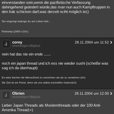
einverstanden sein,wenn die pazifistische Verfassung
dahingehend geändert würde,das man nun auch Kampftruppen in
den Irak schicken darf,was derzeit nciht möglich ist;)
Sei vergnügt solange du am Leben bist...
Ptahotep (2400 v.Chr.)
corey
28.11.2004 um 11:52
ehemaliges Mitglied
nein hat das nie ein ende .......
noch ein japan thread und ich ess nie wieder sushi (scheiße was
sag ich da überhaupt)
Es wäre leichter die Menschheit zu vernichten als sie zu verstehen (ich)
Die Zeit ist ein Feind, denn wir uns selbst erschaffen haben(ich)
Obrien
28.11.2004 um 12:00
ehemaliges Mitglied
Lieber Japan Threads als Moslemthreads oder der 100 Anti-
Amerika Thread;=)