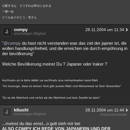
心配するな、そうすれば幸せになれる
一期一会
どうもありがとう、皆さん
compy
28.11.2004 um 11:34
ehemaliges Mitglied
"
@compy
du hast nicht verstanden was das ziel der japner ist, die
wollen handlungsfreiheit, und die erreichen sie durch empöhrung in
der bevölkerung"
Welche Bevölkerung meinst Du ? Japaner oder Iraker ?
Aschhadu an la ilaha ilallah ua aschhadu ana muhammadan rasul Allah
"Ich bezeuge, dass es keinen Gott gibt ausser Allah und Muhammad ist Sein Gesandter"
"Es ist die Wahrheit und nichts als die Wahrheit und kein Zweifel ist darin"
kikuchi
28.11.2004 um 11:44
ehemaliges Mitglied
Diskussionsleiter
...meinst du das ernst...o gott steh mir bei
ALSO COMPY ICH REDE VON JAPANERN UND DER