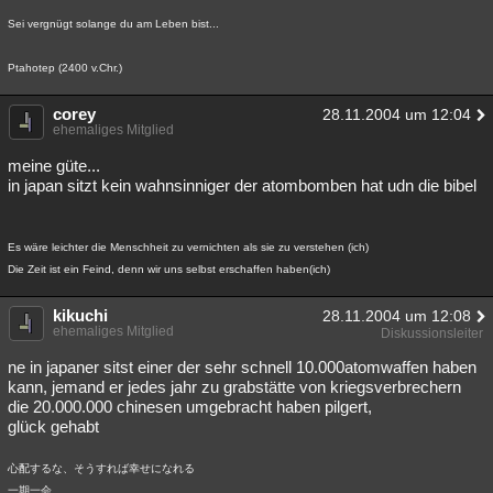
Sei vergnügt solange du am Leben bist...
Ptahotep (2400 v.Chr.)
corey
28.11.2004 um 12:04
ehemaliges Mitglied
meine güte...
in japan sitzt kein wahnsinniger der atombomben hat udn die bibel
Es wäre leichter die Menschheit zu vernichten als sie zu verstehen (ich)
Die Zeit ist ein Feind, denn wir uns selbst erschaffen haben(ich)
kikuchi
28.11.2004 um 12:08
ehemaliges Mitglied
Diskussionsleiter
ne in japaner sitst einer der sehr schnell 10.000atomwaffen haben
kann, jemand er jedes jahr zu grabstätte von kriegsverbrechern
die 20.000.000 chinesen umgebracht haben pilgert,
glück gehabt
心配するな、そうすれば幸せになれる
一期一会