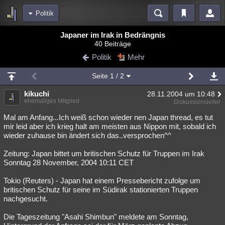
Politik
Bereiche
Japaner im Irak in Bedrängnis
40 Beiträge
Echtzeit
Diskussionen
Blogs
Videos
Statistiken
Politik
Mehr
Chat
Wiki
Neuigkeiten
Seite
1
/ 2
meine Rubriken
kikuchi
28.11.2004 um 10:48
Menschen
Wissenschaft
Politik
Mystery
Kriminalfälle
ehemaliges Mitglied
Diskussionsleiter
Spiritualität
Verschwörungen
Technologie
Ufologie
Mal am Anfang...Ich weiß schon wieder nen Japan thread, es tut
mir leid aber ich krieg halt am meisten aus Nippon mit, sobald ich
wieder zuhause bin ändert sich das..versprochen^^
Natur
Umfragen
Unterhaltung
weitere Rubriken
Zeitung: Japan bittet um britischen Schutz für Truppen im Irak
Sonntag 28 November, 2004 10:11 CET
Philosophie
Träume
Orte
Esoterik
Literatur
Tokio (Reuters) - Japan hat einem Pressebericht zufolge um
Astronomie
Helpdesk
Gruppen
Gaming
Filme
britischen Schutz für seine im Südirak stationierten Truppen
nachgesucht.
Musik
Clash
Verbesserungen
Allmystery
English
Die Tageszeitung "Asahi Shimbun" meldete am Sonntag,
Übersichten