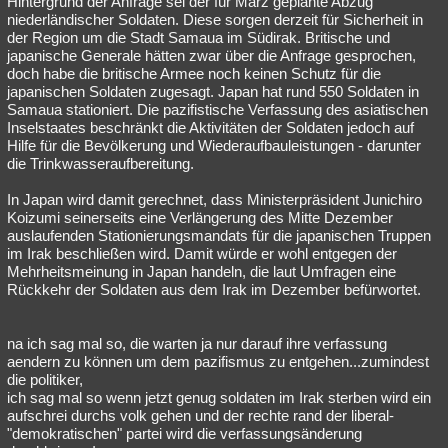
Hintergrund der Anfrage sei der für März geplante Abzug
niederländischer Soldaten. Diese sorgen derzeit für Sicherheit in
Besucht
Teilgenommen
Alle
Neue
Geschlossen
der Region um die Stadt Samaua im Südirak. Britische und
japanische Generale hätten zwar über die Anfrage gesprochen,
Lesenswert
Schlüsselwörter
doch habe die britische Armee noch keinen Schutz für die
japanischen Soldaten zugesagt. Japan hat rund 550 Soldaten in
Samaua stationiert. Die pazifistische Verfassung des asiatischen
Inselstaates beschränkt die Aktivitäten der Soldaten jedoch auf
Hilfe für die Bevölkerung und Wiederaufbauleistungen - darunter
die Trinkwasseraufbereitung.
In Japan wird damit gerechnet, dass Ministerpräsident Junichiro
Koizumi seinerseits eine Verlängerung des Mitte Dezember
auslaufenden Stationierungsmandats für die japanischen Truppen
im Irak beschließen wird. Damit würde er wohl entgegen der
Mehrheitsmeinung in Japan handeln, die laut Umfragen eine
Rückkehr der Soldaten aus dem Irak im Dezember befürwortet.
na ich sag mal so, die warten ja nur darauf ihre verfassung
aendern zu können um dem pazifismus zu entgehen...zumindest
die politiker,
ich sag mal so wenn jetzt genug soldaten im Irak sterben wird ein
aufschrei durchs volk gehen und der rechte rand der liberal-
"demokratischen" partei wird die verfassungsänderung