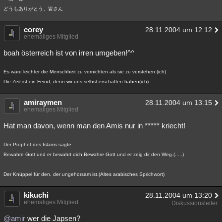
どうもありがとう、皆さん
corey
28.11.2004 um 12:12
ehemaliges Mitglied
boah österreich ist von irren umgeben!^^
Es wäre leichter die Menschheit zu vernichten als sie zu verstehen (ich)
Die Zeit ist ein Feind, denn wir uns selbst erschaffen haben(ich)
amiraymen
28.11.2004 um 13:15
ehemaliges Mitglied
Hat man davon, wenn man den Amis nur in ***** kriecht!
Der Prophet des Islams sagte:
Bewahre Gott und er bewahrt dich.Bewahre Gott und er zeig dir den Weg.(.....)
Der Knüppel für den, der ungehorsam ist.(Altes arabisches Sprichwort)
kikuchi
28.11.2004 um 13:20
ehemaliges Mitglied
Diskussionsleiter
@amir
wer die Japsen?