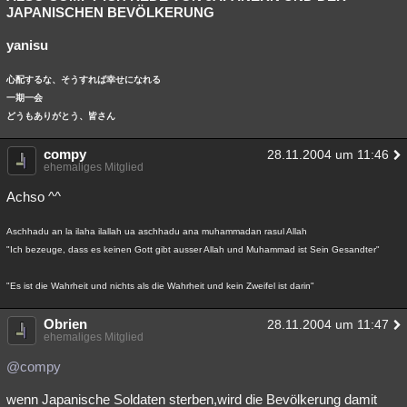
JAPANISCHEN BEVÖLKERUNG
yanisu
心配するな、そうすれば幸せになれる
一期一会
どうもありがとう、皆さん
compy
28.11.2004 um 11:46
ehemaliges Mitglied
Achso ^^
Aschhadu an la ilaha ilallah ua aschhadu ana muhammadan rasul Allah
"Ich bezeuge, dass es keinen Gott gibt ausser Allah und Muhammad ist Sein Gesandter"
"Es ist die Wahrheit und nichts als die Wahrheit und kein Zweifel ist darin"
Obrien
28.11.2004 um 11:47
ehemaliges Mitglied
@compy
wenn Japanische Soldaten sterben,wird die Bevölkerung damit