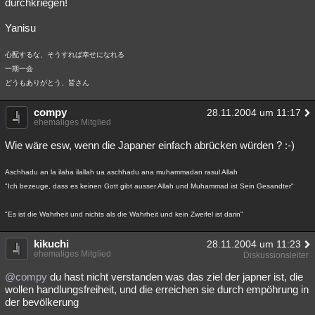
durchkriegen!
Yanisu
心配するな、そうすれば幸せになれる
一期一会
どうもありがとう、皆さん
compy
28.11.2004 um 11:17
ehemaliges Mitglied
Wie wäre esw, wenn die Japaner einfach abrücken würden ? :-)
Aschhadu an la ilaha ilallah ua aschhadu ana muhammadan rasul Allah
"Ich bezeuge, dass es keinen Gott gibt ausser Allah und Muhammad ist Sein Gesandter"
"Es ist die Wahrheit und nichts als die Wahrheit und kein Zweifel ist darin"
kikuchi
28.11.2004 um 11:23
ehemaliges Mitglied
Diskussionsleiter
@compy
du hast nicht verstanden was das ziel der japner ist, die
wollen handlungsfreiheit, und die erreichen sie durch empöhrung in
der bevölkerung