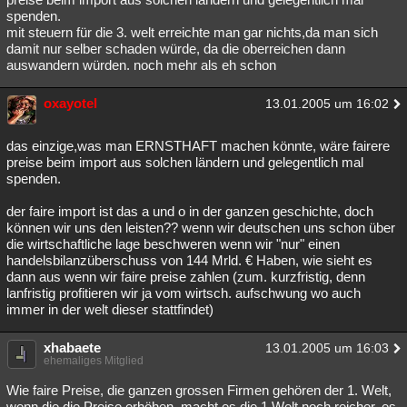
spenden.
mit steuern für die 3. welt erreichte man gar nichts,da man sich
damit nur selber schaden würde, da die oberreichen dann
auswandern würden. noch mehr als eh schon
oxayotel
13.01.2005 um 16:02
das einzige,was man ERNSTHAFT machen könnte, wäre fairere
preise beim import aus solchen ländern und gelegentlich mal
spenden.
der faire import ist das a und o in der ganzen geschichte, doch
können wir uns den leisten?? wenn wir deutschen uns schon über
die wirtschaftliche lage beschweren wenn wir "nur" einen
handelsbilanzüberschuss von 144 Mrld. € Haben, wie sieht es
dann aus wenn wir faire preise zahlen (zum. kurzfristig, denn
lanfristig profitieren wir ja vom wirtsch. aufschwung wo auch
immer in der welt dieser stattfindet)
xhabaete
13.01.2005 um 16:03
ehemaliges Mitglied
Wie faire Preise, die ganzen grossen Firmen gehören der 1. Welt,
wenn die die Preise erhöhen, macht es die 1.Welt noch reicher, es