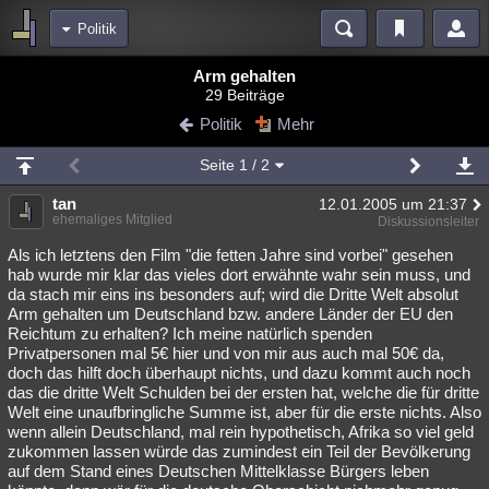
Politik
Bereiche
Arm gehalten
29 Beiträge
Echtzeit
Diskussionen
Blogs
Videos
Statistiken
Politik
Mehr
Chat
Wiki
Neuigkeiten
Seite
1
/ 2
meine Rubriken
tan
12.01.2005 um 21:37
Menschen
Wissenschaft
Politik
Mystery
Kriminalfälle
ehemaliges Mitglied
Diskussionsleiter
Spiritualität
Verschwörungen
Technologie
Ufologie
Als ich letztens den Film "die fetten Jahre sind vorbei" gesehen
hab wurde mir klar das vieles dort erwähnte wahr sein muss, und
da stach mir eins ins besonders auf; wird die Dritte Welt absolut
Natur
Umfragen
Unterhaltung
Arm gehalten um Deutschland bzw. andere Länder der EU den
weitere Rubriken
Reichtum zu erhalten? Ich meine natürlich spenden
Privatpersonen mal 5€ hier und von mir aus auch mal 50€ da,
Philosophie
Träume
Orte
Esoterik
Literatur
doch das hilft doch überhaupt nichts, und dazu kommt auch noch
das die dritte Welt Schulden bei der ersten hat, welche die für dritte
Astronomie
Helpdesk
Gruppen
Gaming
Filme
Welt eine unaufbringliche Summe ist, aber für die erste nichts. Also
wenn allein Deutschland, mal rein hypothetisch, Afrika so viel geld
Musik
Clash
Verbesserungen
Allmystery
English
zukommen lassen würde das zumindest ein Teil der Bevölkerung
auf dem Stand eines Deutschen Mittelklasse Bürgers leben
Übersichten