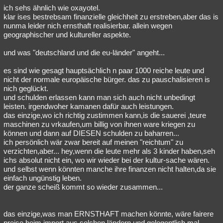
ich sehs ähnlich wie oxayotel.
klar ises bestrebsam finanzielle gleichheit zu erstreben,aber das is
nunma leider nich ernsthaft realisierbar. allein wegen
geographischer und kultureller aspekte.
und was "deutschland und die eu-länder" angeht...
es sind wie gesagt hauptsächlich n paar 1000 reiche leute und
nicht der normale europäische bürger. das zu pauschalisieren is
nich geglückt.
und schulden erlassen kann man sich auch nicht unbedingt
leisten. irgendwoher kamanen dafür auch leistungen.
das einzige,wo ich richtig zustimmen kann,is die sauerei ,teure
maschinen zu vrkaufen,um billig von ihnen ware kriegen zu
können und dann auf DIESEN schulden zu baharren...
ich persönlich wär zwar bereit auf meinen "reichtum" zu
verzichten,aber... hey,wenn die leute mehr als 3 kinder haben,seh
ichs absolut nicht ein, wo wir wieder bei der kultur-sache wären.
und selbst wenn könnten manche ihre finanzen nicht halten,da sie
einfach ungünstig leben.
der ganze scheiß kommt so wieder zusammen...
das einzige,was man ERNSTHAFT machen könnte, wäre fairere
preise beim import aus solchen ländern und gelegentlich mal