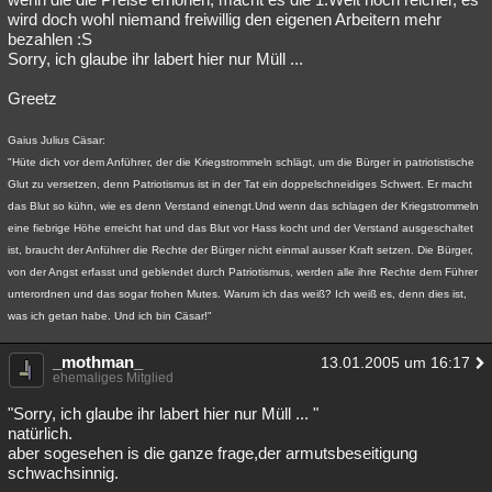
wird doch wohl niemand freiwillig den eigenen Arbeitern mehr
bezahlen :S
Sorry, ich glaube ihr labert hier nur Müll ...
Greetz
Gaius Julius Cäsar:
"Hüte dich vor dem Anführer, der die Kriegstrommeln schlägt, um die Bürger in patriotistische
Glut zu versetzen, denn Patriotismus ist in der Tat ein doppelschneidiges Schwert. Er macht
das Blut so kühn, wie es denn Verstand einengt.Und wenn das schlagen der Kriegstrommeln
eine fiebrige Höhe erreicht hat und das Blut vor Hass kocht und der Verstand ausgeschaltet
ist, braucht der Anführer die Rechte der Bürger nicht einmal ausser Kraft setzen. Die Bürger,
von der Angst erfasst und geblendet durch Patriotismus, werden alle ihre Rechte dem Führer
unterordnen und das sogar frohen Mutes. Warum ich das weiß? Ich weiß es, denn dies ist,
was ich getan habe. Und ich bin Cäsar!"
_mothman_
13.01.2005 um 16:17
ehemaliges Mitglied
"Sorry, ich glaube ihr labert hier nur Müll ... "
natürlich.
aber sogesehen is die ganze frage,der armutsbeseitigung
schwachsinnig.