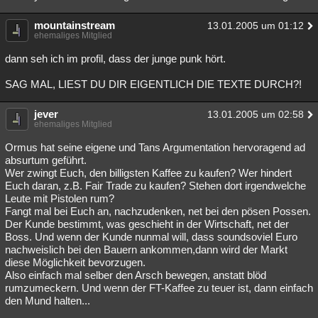
mountainstream
13.01.2005 um 01:12
ehemaliges Mitglied
dann seh ich im profil, dass der junge punk hört.
SAG MAL, LIEST DU DIR EIGENTLICH DIE TEXTE DURCH?!
jever
13.01.2005 um 02:58
ehemaliges Mitglied
Ormus hat seine eigene und Tans Argumentation hervoragend ad
absurtum geführt.
Wer zwingt Euch, den billigsten Kaffee zu kaufen? Wer hindert
Euch daran, z.B. Fair Trade zu kaufen? Stehen dort irgendwelche
Leute mit Pistolen rum?
Fangt mal bei Euch an, nachzudenken, net bei den pösen Possen.
Der Kunde bestimmt, was geschieht in der Wirtschaft, net der
Boss. Und wenn der Kunde nunmal will, dass soundsoviel Euro
nachweislich bei den Bauern ankommen,dann wird der Markt
diese Möglichkeit bevorzugen.
Also einfach mal selber den Arsch bewegen, anstatt blöd
rumzumeckern. Und wenn der FT-Kaffee zu teuer ist, dann einfach
den Mund halten...