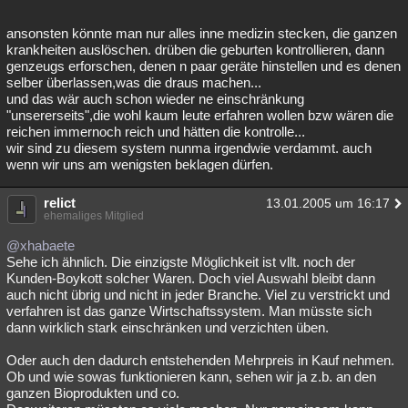
ansonsten könnte man nur alles inne medizin stecken, die ganzen
krankheiten auslöschen. drüben die geburten kontrollieren, dann
genzeugs erforschen, denen n paar geräte hinstellen und es denen
selber überlassen,was die draus machen...
und das wär auch schon wieder ne einschränkung
"unsererseits",die wohl kaum leute erfahren wollen bzw wären die
reichen immernoch reich und hätten die kontrolle...
wir sind zu diesem system nunma irgendwie verdammt. auch
wenn wir uns am wenigsten beklagen dürfen.
relict
13.01.2005 um 16:17
ehemaliges Mitglied
@xhabaete
Sehe ich ähnlich. Die einzigste Möglichkeit ist vllt. noch der
Kunden-Boykott solcher Waren. Doch viel Auswahl bleibt dann
auch nicht übrig und nicht in jeder Branche. Viel zu verstrickt und
verfahren ist das ganze Wirtschaftssystem. Man müsste sich
dann wirklich stark einschränken und verzichten üben.
Oder auch den dadurch entstehenden Mehrpreis in Kauf nehmen.
Ob und wie sowas funktionieren kann, sehen wir ja z.b. an den
ganzen Bioprodukten und co.