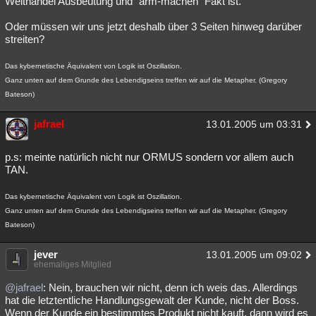
Welthandel Ausbeutung und "arm-machen" Fakt ist.
Oder müssen wir uns jetzt deshalb über 3 Seiten hinweg darüber
streiten?
Das kybernetische Äquivalent von Logik ist Oszillation.
Ganz unten auf dem Grunde des Lebendigseins treffen wir auf die Metapher. (Gregory
Bateson)
jafrael
13.01.2005 um 03:31
p.s: meinte natürlich nicht nur ORMUS sondern vor allem auch
TAN.
Das kybernetische Äquivalent von Logik ist Oszillation.
Ganz unten auf dem Grunde des Lebendigseins treffen wir auf die Metapher. (Gregory
Bateson)
jever
13.01.2005 um 09:02
ehemaliges Mitglied
@jafrael
: Nein, brauchen wir nicht, denn ich weis das. Allerdings
hat die letztentliche Handlungsgewalt der Kunde, nicht der Boss.
Wenn der Kunde ein bestimmtes Produkt nicht kauft, dann wird es