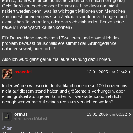
könnte, dann wär für die deutsche Oberschicht nichmehr genug
Geld für Villen, Yachten oder Feraris da. Und dass darf nicht
Besucht
Teilgenommen
Alle
Neue
Geschlossen
riskiert werden denn, was ist wichtiger; Millionen von Menschen
zumindest für einen gewissen Zeitraum vor dem verhungern und
Lesenswert
Schlüsselwörter
elendlichen Tot zu retten, oder das sich einhundert Bonzen eine
neue Millionenyacht kaufen können?
Für Deutschland anscheinend Zweiteres, und obwohl ich das
problem bewusst pauschalisiere stimmt der Grundgedanke
dahinter soweit, oder nicht?
Also ich würd ganz gerne mal eure Meinung dazu hören.
oxayotel
12.01.2005 um 21:42
leider würden wir woh in deutschland ohne diese 100 bonzen uns
nicht auf diesem stand halten und größtenteils verhungern, aber
einen großteil abzugeben könnten wir verkraften..doch ehrlich
gesagt: wer würde auf seinen rechtum verzichten wollen?
ormus
13.01.2005 um 00:22
ehemaliges Mitglied
@tan