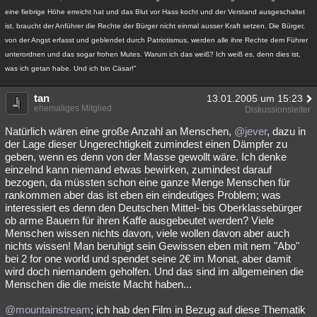
eine fiebrige Höhe erreicht hat und das Blut vor Hass kocht und der Verstand ausgeschaltet
ist, braucht der Anführer die Rechte der Bürger nicht einmal ausser Kraft setzen. Die Bürger,
von der Angst erfasst und geblendet durch Patriotismus, werden alle ihre Rechte dem Führer
unterordnen und das sogar frohen Mutes. Warum ich das weiß? Ich weiß es, denn dies ist,
was ich getan habe. Und ich bin Cäsar!"
tan
13.01.2005 um 15:23
ehemaliges Mitglied
Diskussionsleiter
Natürlich wären eine große Anzahl an Menschen,
@jever
, dazu in
der Lage dieser Ungerechtigkeit zumindest einen Dämpfer zu
geben, wenn es denn von der Masse gewollt wäre. Ich denke
einzelnd kann niemand etwas bewirken, zumindest darauf
bezogen, da müssten schon eine ganze Menge Menschen für
rankommen aber das ist eben ein eindeutiges Problem; was
interessiert es denn den Deutschen Mittel- bis Oberklassebürger
ob arme Bauern für ihren Kaffe ausgebeutet werden? Viele
Menschen wissen nichts davon, viele wollen davon aber auch
nichts wissen! Man beruhigt sein Gewissen eben mit nem "Abo"
bei 2 for one world und spendet seine 2€ im Monat, aber damit
wird doch niemandem geholfen. Und das sind im allgemeinen die
Menschen die die meiste Macht haben...
@mountainstream
; ich hab den Film in Bezug auf diese Thematik