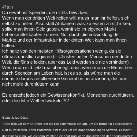
@tan
Du erwähnst Spenden, die nichts bewirken.
Wenn man der dritten Welt helfen will, muss man ihr helfen, sich
selbst zu helfen. Also statt Afrikanern was zu essen zu schicken,
sollte man ihnen Geld geben, womit sie im eigenen Markt
Lebensmittel kaufen können. Nur durch die entwicklung der
Märkte und der Infrastruktur in der dritten Welt kann man ihnen
helfen.
Ich halte von den meisten Hilfsorganosationen wenig, da sie
oftmals christlich agieren (= Christen helfen Menschen der dritten
Welt, die für sie leiden, aber das Leid werden sie nie verhindern)
Wenn man sich jetzt mal überlegt, dass wenn man die Menschen
durch Spenden am Leben hält, ist es so, als würde man die
nächste daraus resultierende Generation heranziehen, die man
nicht mehr durchfüttern kann.
Es entsteht jedoch ein Gewissenskonflikt, Menschen durchfüttern,
oder die dritte Welt entwickeln ?!?
Gaius Julius Cäsar:
"Hüte dich vor dem Anführer, der die Kriegstrommeln schlägt, um die Bürger in patriotistische
Glut zu versetzen, denn Patriotismus ist in der Tat ein doppelschneidiges Schwert. Er macht
das Blut so kühn, wie es denn Verstand einengt.Und wenn das schlagen der Kriegstrommeln