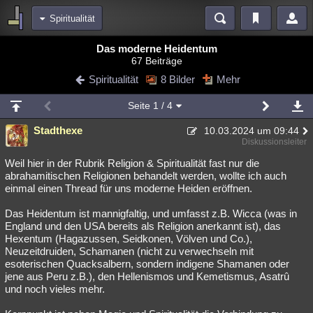
Spiritualität
Bereiche
Das moderne Heidentum
67 Beiträge
Echtzeit
Diskussionen
Blogs
Videos
Statistiken
Spiritualität
8 Bilder
Mehr
Chat
Wiki
Neuigkeiten
2
Seite
1
/ 4
meine Rubriken
Stadthexe
10.03.2024 um 09:44
Menschen
Wissenschaft
Politik
Mystery
Kriminalfälle
Diskussionsleiter
Spiritualität
Verschwörungen
Technologie
Ufologie
Weil hier in der Rubrik Religion & Spiritualität fast nur die
abrahamitischen Religionen behandelt werden, wollte ich auch
einmal einen Thread für uns moderne Heiden eröffnen.
Natur
Umfragen
Unterhaltung
weitere Rubriken
Das Heidentum ist mannigfaltig, und umfasst z.B. Wicca (was in
England und den USA bereits als Religion anerkannt ist), das
Philosophie
Träume
Orte
Esoterik
Literatur
Hexentum (Hagazussen, Seidkonen, Völven und Co.),
Neuzeitdruiden, Schamanen (nicht zu verwechseln mit
Astronomie
Helpdesk
Gruppen
Gaming
Filme
esoterischen Quacksalbern, sondern indigene Shamanen oder
jene aus Peru z.B.), den Hellenismos und Kemetismus, Asatrû
Musik
Clash
Verbesserungen
Allmystery
English
und noch vieles mehr.
Übersichten