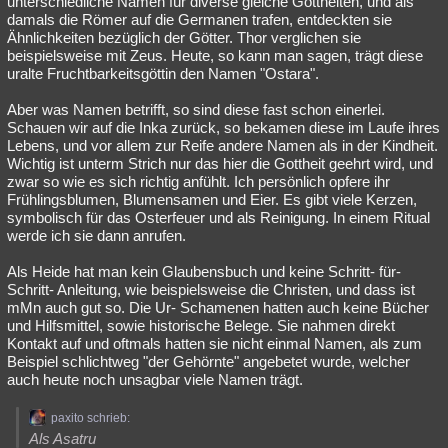
unterschiedliche Namen für diverse gleiche Gottheiten, und als
damals die Römer auf die Germanen trafen, entdeckten sie
Ähnlichkeiten bezüglich der Götter. Thor verglichen sie
beispielsweise mit Zeus. Heute, so kann man sagen, trägt diese
uralte Fruchtbarkeitsgöttin den Namen "Ostara".
Aber was Namen betrifft, so sind diese fast schon einerlei.
Schauen wir auf die Inka zurück, so bekamen diese im Laufe ihres
Lebens, und vor allem zur Reife andere Namen als in der Kindheit.
Wichtig ist unterm Strich nur das hier die Gottheit geehrt wird, und
zwar so wie es sich richtig anfühlt. Ich persönlich opfere ihr
Frühlingsblumen, Blumensamen und Eier. Es gibt viele Kerzen,
symbolisch für das Osterfeuer und als Reinigung. In einem Ritual
werde ich sie dann anrufen.
Als Heide hat man kein Glaubensbuch und keine Schritt- für-
Schritt- Anleitung, wie beispielsweise die Christen, und dass ist
mMn auch gut so. Die Ur- Schamenen hatten auch keine Bücher
und Hilfsmittel, sowie historische Belege. Sie nahmen direkt
Kontakt auf und oftmals hatten sie nicht einmal Namen, als zum
Beispiel schlichtweg "der Gehörnte" angebetet wurde, welcher
auch heute noch unsagbar viele Namen trägt.
paxito schrieb:
Als Asatru