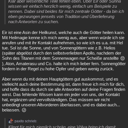
Klar aber wesentliche Teile fehlen eben. Über Eir oder Sunna
wissen wir einfach herzlich wenig, einfach um Beispiele zu
nennen. Dabei sind beides für mich zentrale Götter - da bin ich
eben gezwungen jenseits von Tradition und Überlieferung
nach Antworten zu suchen.
Eir ist eine Asin der Heilkunst, welche auch die Götter heilen kann.
Mit Heilmagie kenne ich mich wenig aus, aber wenn würde ich sie
anrufen und mit ihr Kontakt aufnehmen, so wie ich es u.a. mit Hel
tue. Sol ist die Sonne, und von Sonnengöttern wie z.B. Helios
(später abgelöst durch den selbstverliebten Apollo, nachdem der
Sohn des Titanen mit dem Sonnenwagen nur Scheiße anstellte
), Aton, Amaterasu und Co. halte ich mich lieber fern. Sonnengötter
fordern in der Regel zu hohe Opfer und geben wenig zurück.
Aber wenn du mit deinen Hauptgöttern gut auskommst, und es
vielleicht auch deine Bestimmung ist, dann freue ich mich für dich,
und hoffe dass du durch sie alle Antworten auf deine Fragen finden
wirst. Das fehlende Wissen kann ein jeder von uns, der Kontakt
hat, ergänzen und vervollständigen. Das müssen wir nicht
unbedingt unseren Altvorderen überlassen, und es dabei auch...
belassen.
paxito schrieb:
Klingt für mich ziemlich schräg, eine Völva bring ich damit