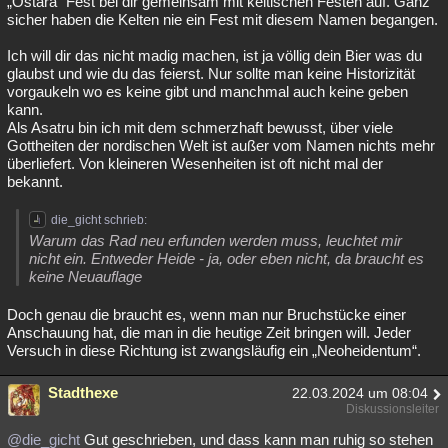
„Ostara“ Fest bei dir gemeinsam mit keltischen Festen auf. Ganz
sicher haben die Kelten nie ein Fest mit diesem Namen begangen.
Ich will dir das nicht madig machen, ist ja völlig dein Bier was du
glaubst und wie du das feierst. Nur sollte man keine Historizität
vorgaukeln wo es keine gibt und manchmal auch keine geben
kann.
Als Asatru bin ich mit dem schmerzhaft bewusst, über viele
Gottheiten der nordischen Welt ist außer vom Namen nichts mehr
überliefert. Von kleineren Wesenheiten ist oft nicht mal der
bekannt.
die_gicht schrieb:
Warum das Rad neu erfunden werden muss, leuchtet mir
nicht ein. Entweder Heide - ja, oder eben nicht, da braucht es
keine Neuauflage
Doch genau die braucht es, wenn man nur Bruchstücke einer
Anschauung hat, die man in die heutige Zeit bringen will. Jeder
Versuch in diese Richtung ist zwangsläufig ein „Neoheidentum“.
Stadthexe
22.03.2024 um 08:04
Diskussionsleiter
@die_gicht
Gut geschrieben, und dass kann man ruhig so stehen