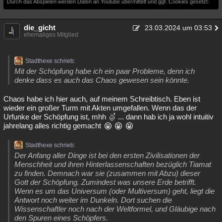
Durch das Abspielen werden Daten an Youtube übermittelt und ggf. Cookies gesetzt.
die_gicht
23.03.2024 um 03:53
ehemaliges Mitglied
Stadthexe schrieb:
Mit der Schöpfung habe ich ein paar Probleme, denn ich
denke dass es auch das Chaos gewesen sein könnte.
Chaos habe ich hier auch, auf meinem Schreibtisch. Eben ist
wieder ein großer Turm mit Akten umgefallen. Wenn das der
Urfunke der Schöpfung ist, mhh
... dann hab ich ja wohl intuitiv
jahrelang alles richtig gemacht
Stadthexe schrieb:
Der Anfang aller Dinge ist bei den ersten Zivilisationen der
Menschheit und ihren Hinterlassenschaften bezüglich Tiamat
zu finden. Demnach war sie (zusammen mit Abzu) dieser
Gott der Schöpfung. Zumindest was unsere Erde betrifft.
Wenn es um das Universum (oder Multiversum) geht, liegt die
Antwort noch weiter im Dunkeln. Dort suchen die
Wissenschaftler noch nach der Weltformel, und Gläubige nach
den Spuren eines Schöpfers.