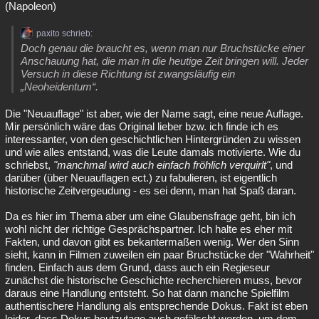
(Napoleon)
paxito schrieb:
Doch genau die braucht es, wenn man nur Bruchstücke einer
Anschauung hat, die man in die heutige Zeit bringen will. Jeder
Versuch in diese Richtung ist zwangsläufig ein
„Neoheidentum“.
Die "Neuauflage" ist aber, wie der Name sagt, eine neue Auflage.
Mir persönlich wäre das Original lieber bzw. ich finde ich es
interessanter, von den geschichtlichen Hintergründen zu wissen
und wie alles entstand, was die Leute damals motivierte. Wie du
schriebst,
"manchmal wird auch einfach fröhlich verquirlt"
, und
darüber (über Neuauflagen ect.) zu fabulieren, ist eigentlich
historische Zeitvergeudung - es sei denn, man hat Spaß daran.
Da es hier im Thema aber um eine Glaubensfrage geht, bin ich
wohl nicht der richtige Gesprächspartner. Ich halte es eher mit
Fakten, und davon gibt es bekantermaßen wenig. Wer den Sinn
sieht, kann in Filmen zuweilen ein paar Bruchstücke der "Wahrheit"
finden. Einfach aus dem Grund, dass auch ein Regieseur
zunächst die historische Geschichte recherchieren muss, bevor
daraus eine Handlung entsteht. So hat dann manche Spielfilm
authentischere Handlung als entsprechende Dokus. Fakt ist eben
leider, dass Dokus heutzutage auch gefälscht werden, um dem