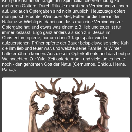
Kernpunkt ist neben Magie und Spiritualität die Verbindung zu
mehreren Göttern. Durch Rituale nimmt man Verbindung zu ihnen
Besucht
Teilgenommen
Alle
Neue
Geschlossen
auf, und auch Opfergaben sind nicht unüblich. Heutzutage opfert
man jedoch Früchte, Wein oder Met, Futter für die Tiere in der
Lesenswert
Schlüsselwörter
Natur usw. Wichtig ist dabei nur, dass man eine Verbindung zur
Opfergabe hat, und etwas was einem z.B. lieb und teuer ist für
immer loslässt. Ergo ganz anders als sich z.B. Jesus im
Christentum opferte, nur um dann 3 Tage später wieder
aufzuerstehen. Früher opferte der Bauer beispielsweise seine Kuh,
die ihm lieb und teuer war, und welche seine Familie im Winter
hätte ernähren können. Aus diesem Opferkult entstand das heutige
Weihnachten. Zur Yule- Zeit opferte man - und viele tun es heute
noch - den gehörnten Gott der Natur (Cernunnos, Enkidu, Herne,
Pan...).