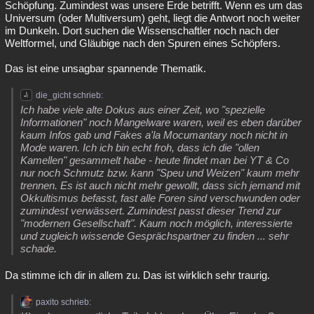
Schöpfung. Zumindest was unsere Erde betrifft. Wenn es um das
Universum (oder Multiversum) geht, liegt die Antwort noch weiter
im Dunkeln. Dort suchen die Wissenschaftler noch nach der
Weltformel, und Gläubige nach den Spuren eines Schöpfers.
Das ist eine unsagbar spannende Thematik.
die_gicht schrieb:
Ich habe viele alte Dokus aus einer Zeit, wo "spezielle
Informationen" noch Mangelware waren, weil es eben darüber
kaum Infos gab und Fakes a'la Mocumantary noch nicht in
Mode waren. Ich ich bin echt froh, dass ich die "ollen
Kamellen" gesammelt habe - heute findet man bei YT & Co
nur noch Schmutz bzw. kann "Speu und Weizen" kaum mehr
trennen. Es ist auch nicht mehr gewollt, dass sich jemand mit
Okkultismus befasst, fast alle Foren sind verschwunden oder
zumindest verwässert. Zumindest passt dieser Trend zur
"modernen Gesellschaft". Kaum noch möglich, interessierte
und zugleich wissende Gesprächspartner zu finden ... sehr
schade.
Da stimme ich dir in allem zu. Das ist wirklich sehr traurig.
paxito schrieb: