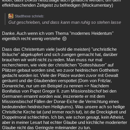
effekthaschenden Zeitgeist zu befriedigen (Mockumentary)
Stadthexe schrieb:
Gut geschrieben, und dass kann man ruhig so stehen lasse
Danke. Auch wenn ich vom Thema "modernes Heidentum"
eigentlich recht wenig verstehe
Dass das Christentum viele (wohl die meisten) "unchristliche
Bräuche" abgekupfert und sich zueigen gemacht hat, darüber
brauchen wir wohl nicht zu reden. Man muss nur mal
recherchieren, wie viele der christlichen "Gotteshäuser" auf
Plätzen gebaut worden sind, wo zuvor heidnischen Gottheiten
gedacht worden ist. Viele der Plätze wurden zuvor mit Gewalt
geräumt und die Glaubenden verspottet (Dom von Fritzlar,
Donareiche, nur um ein Beispiel zu nennen => Nachdem
Bonifatius von Papst Gregor II. zum Missionsbischof bei den
Germanen ernannt worden war, inszenierte er mit dem
Missionsbischof Fällen der Donar-Eiche die Vernichtung eines
bedeutenden heidnischen Heiligtums). Was unsere ach so heilige
Christliche Kirche tat (und immer noch tut), ist die Dreckigkeit und
Doppelmoral schlechthin. Ich bin, wie schon gesagt, kein Atheist,
aber in meiner Lesart hat echter Glaube und kirchliche moderierter
Glaube nicht das Geringste miteinander zu tun.