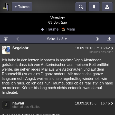
Träume
Bereiche
Verwirrt
63 Beiträge
Echtzeit
Diskussionen
Blogs
Videos
Statistiken
Träume
Mehr
Chat
Wiki
Neuigkeiten
3
Seite
1
/ 3
meine Rubriken
Segelohr
18.09.2013 um 16:42
Menschen
Wissenschaft
Politik
Mystery
Kriminalfälle
Diskussionsleiter
Spiritualität
Verschwörungen
Technologie
Ufologie
Ich habe in den letzten Monaten in regelmäßigen Abständen
geträumt, dass ich von Außerirdischen aus meinem Bett entführt
werde, sie sehen jedes Mal aus wie Astronauten und auf dem
Natur
Umfragen
Unterhaltung
Raumschiff (ist es eins?) ganz anders. Mir macht das ganze
weitere Rubriken
langsam echt Angst, weil es sich so regelmäßig wiederholt, wie
finde ich raus, ob ich das nur Träume, oder ob es real ist? Ich habe
Philosophie
Träume
Orte
Esoterik
Literatur
an meinem Körper bis lang noch nichts entdeckt was darauf
hindeutet.
Astronomie
Helpdesk
Gruppen
Gaming
Filme
hawaii
18.09.2013 um 16:45
Musik
Clash
Verbesserungen
Allmystery
English
ehemaliges Mitglied
Übersichten