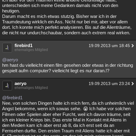
unterschieden sich meine Gedanken damals nicht von den
heutigen.
Darum macht es mich etwas stutzig. Bisher war ich in der
Traumdeutung wirklich ein Ass. Nicht nur bei mir, aber vor allem
dort. Ich konnte mich perfekt analysieren. Bis auf die Alienträume,
die nicht nur undurchschaubar, sondern auch extrem real wirken.
firebird1
19.09.2013 um 18:45
ehemaliges Mitglied
@aeryo
hm hast du vielleicht einen film gesehen oder etwas in der richtung
gespielt aufm computer? vielleicht liegt es nur daran.!?
aeryo
19.09.2013 um 23:24
ehemaliges Mitglied
@firebird1
Nee, von solchen Dingen halte ich mich fern, da ich unheimlich viel
Angst bekomme, wenn ich sowas sehe.
Ich habe vor solchen
Filmen oder Spielen aber eher Furcht, weil ich davon träume, seit
ich ein kleiner Knirps bin. Das erste Mal in Kontakt mit Aliens in
den Medien kam ich aber erst ab 8, da ich erst seit da an
Fernsehen durfte. Den ersten Traum mit Aliens hatte ich aber mit