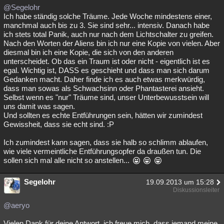
@Segelohr
Ich habe ständig solche Träume. Jede Woche mindestens einer,
manchmal auch bis zu 3. Sie sind sehr... intensiv. Danach habe
ich stets total Panik, auch nur nach dem Lichtschalter zu greifen.
Nach den Worten der Aliens bin ich nur eine Kopie von vielen. Aber
diesmal bin ich eine Kopie, die sich von den anderen
unterscheidet. Ob das ein Traum ist oder nicht - eigentlich ist es
egal. Wichtig ist, DASS es geschieht und dass man sich darum
Gedanken macht. Daher finde ich es auch etwas merkwürdig,
dass man sowas als Schwachsinn oder Phantasterei ansieht.
Selbst wenn es "nur" Träume sind, unser Unterbewusstsein will
uns damit was sagen.
Und sollten es echte Entführungen sein, hätten wir zumindest
Gewissheit, dass sie echt sind. :P
Ich zumindest kann sagen, dass sie halb so schlimm ablaufen,
wie viele vermeintliche Entführungsopfer da draußen tun. Die
sollen sich mal alle nicht so anstellen...
Segelohr
19.09.2013 um 15:28
Diskussionsleiter
@aeryo
Vielen Dank für deine Antwort, ich freue mich, dass jemand meine