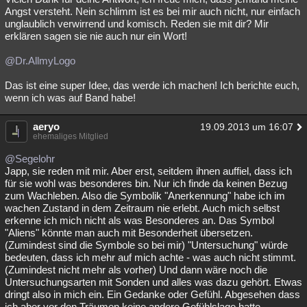
Angst versteht. Nein schlimm ist es bei mir auch nicht, nur einfach
unglaublich verwirrend und komisch. Reden sie mit dir? Mir
erklären sagen sie nie auch nur ein Wort!
@Dr.AllmyLogo
Das ist eine super Idee, das werde ich machen! Ich berichte euch,
wenn ich was auf Band habe!
aeryo
19.09.2013 um 16:07
ehemaliges Mitglied
@Segelohr
Japp, sie reden mit mir. Aber erst, seitdem ihnen auffiel, dass ich
für sie wohl was besonderes bin. Nur ich finde da keinen Bezug
zum Wachleben. Also die Symbolik "Anerkennung" habe ich im
wachen Zustand in dem Zeitraum nie erlebt. Auch mich selbst
erkenne ich mich nicht als was Besonderes an. Das Symbol
"Aliens" könnte man auch mit Besonderheit übersetzen.
(Zumindest sind die Symbole so bei mir) "Untersuchung" würde
bedeuten, dass ich mehr auf mich achte - was auch nicht stimmt.
(Zumindest nicht mehr als vorher) Und dann wäre noch die
Untersuchungsarten mit Sonden und alles was dazu gehört. Etwas
dringt also in mich ein. Ein Gedanke oder Gefühl. Abgesehen dass
ich aber vor den Träumen keine andere Gefühlslage hatte,