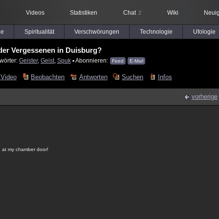
Videos
Statistiken
Chat
Wiki
Neuig
2
le
Spiritualität
Verschwörungen
Technologie
Ufologie
der Vergessenen in Duisburg?
wörter:
Geister
,
Geist
,
Spuk
▪ Abonnieren:
Feed
E-Mail
 Video
Beobachten
Antworten
Suchen
Infos
vorherige
g at my chamber door!