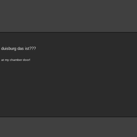
 duisburg das ist???
g at my chamber door!