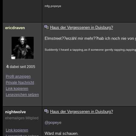
mfg,popeye
Haus der Vergessenen in Duisburg?
ericdraven
Elmstreet??erzähl mir mehr??hab ich noch nie von g
Suddenly I heard a tapping,as if someone gently rapping,rappin
dabei seit 2005
Profil anzeigen
Private Nachricht
Link kopieren
Lesezeichen setzen
Haus der Vergessenen in Duisburg?
nightwolve
ehemaliges Mitglied
@popeye
Link kopieren
Wärd mal schauen.