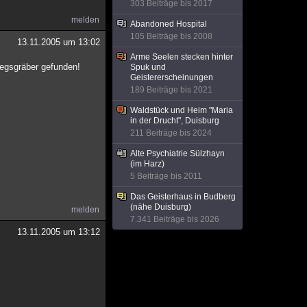
303 Beiträge bis 2017
melden
Abandoned Hospital
105 Beiträge bis 2008
13.11.2005 um 13:02
Arme Seelen stecken hinter
riegsgräber gefunden!
Spuk und
Geistererscheinungen
189 Beiträge bis 2021
Waldstück und Heim "Maria
in der Drucht", Duisburg
211 Beiträge bis 2024
Alte Psychiatrie Sülzhayn
(im Harz)
5 Beiträge bis 2011
Das Geisterhaus in Budberg
(nähe Duisburg)
melden
7.341 Beiträge bis 2026
13.11.2005 um 13:12