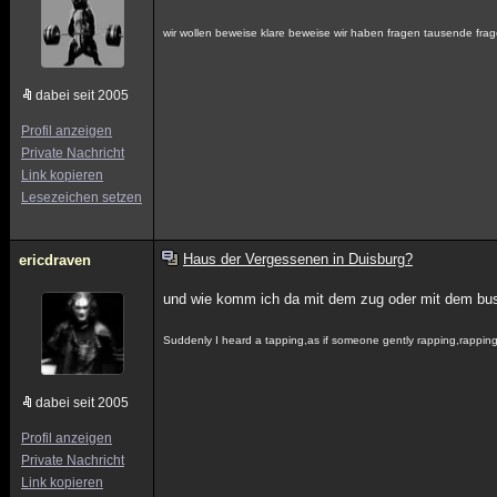
wir wollen beweise klare beweise wir haben fragen tausende frag
dabei seit 2005
Profil anzeigen
Private Nachricht
Link kopieren
Lesezeichen setzen
Haus der Vergessenen in Duisburg?
ericdraven
und wie komm ich da mit dem zug oder mit dem bus
Suddenly I heard a tapping,as if someone gently rapping,rappin
dabei seit 2005
Profil anzeigen
Private Nachricht
Link kopieren