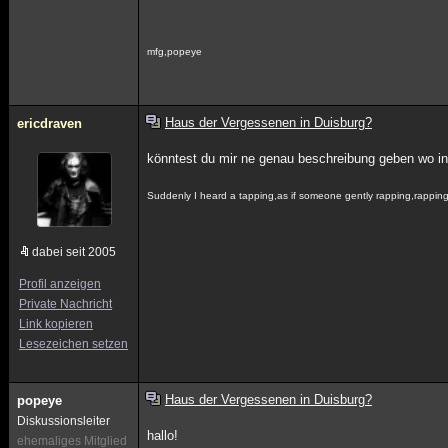
mfg,popeye
Haus der Vergessenen in Duisburg?
ericdraven
könntest du mir ne genau beschreibung geben wo in
Suddenly I heard a tapping,as if someone gently rapping,rappin
dabei seit 2005
Profil anzeigen
Private Nachricht
Link kopieren
Lesezeichen setzen
Haus der Vergessenen in Duisburg?
popeye
Diskussionsleiter
hallo!
ehemaliges Mitglied