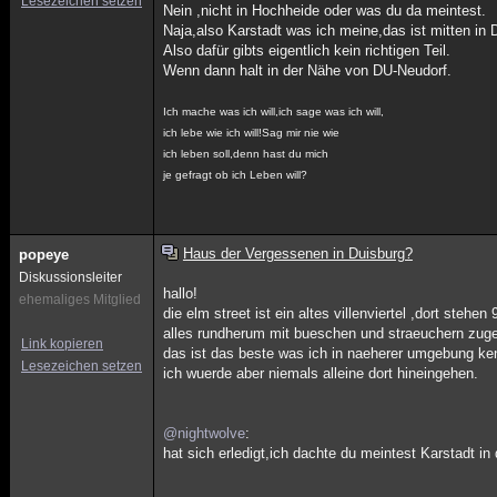
Lesezeichen setzen
Nein ,nicht in Hochheide oder was du da meintest.
Naja,also Karstadt was ich meine,das ist mitten in 
Also dafür gibts eigentlich kein richtigen Teil.
Wenn dann halt in der Nähe von DU-Neudorf.
Ich mache was ich will,ich sage was ich will,
ich lebe wie ich will!Sag mir nie wie
ich leben soll,denn hast du mich
je gefragt ob ich Leben will?
Haus der Vergessenen in Duisburg?
popeye
Diskussionsleiter
hallo!
ehemaliges Mitglied
die elm street ist ein altes villenviertel ,dort stehe
alles rundherum mit bueschen und straeuchern zu
Link kopieren
das ist das beste was ich in naeherer umgebung ke
Lesezeichen setzen
ich wuerde aber niemals alleine dort hineingehen.
@nightwolve
:
hat sich erledigt,ich dachte du meintest Karstadt 