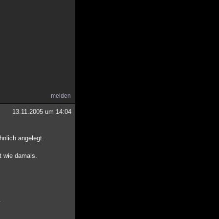
melden
13.11.2005 um 14:04
ehnlich angelegt.
t wie damals.
.