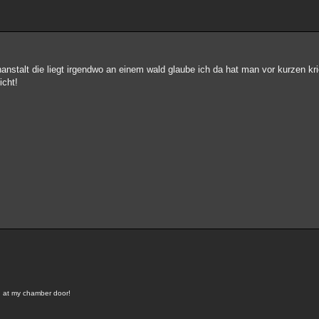
rrenanstalt die liegt irgendwo an einem wald glaube ich da hat man vor kurzen k
icht!
g at my chamber door!