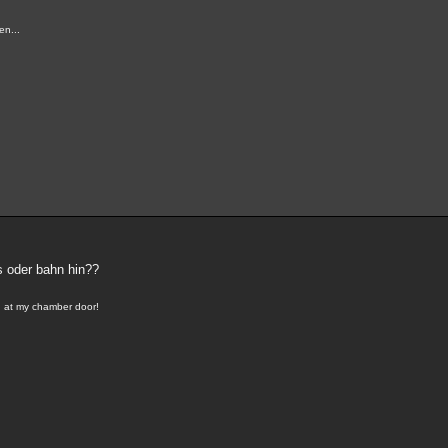
en...
 oder bahn hin??
g at my chamber door!