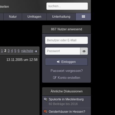
keiten
Natur
Umfragen
Unterhaltung
8
6
7
Nutzer anwesend
1
2
3
4
5
6
nächste
13.11.2005 um 12:58
Einloggen
Passwort vergessen?
Konto erstellen
Ähnliche Diskussionen
Spukorte in Mecklenburg
60 Beiträge bis 2016
Geisterhäuser in Hessen?