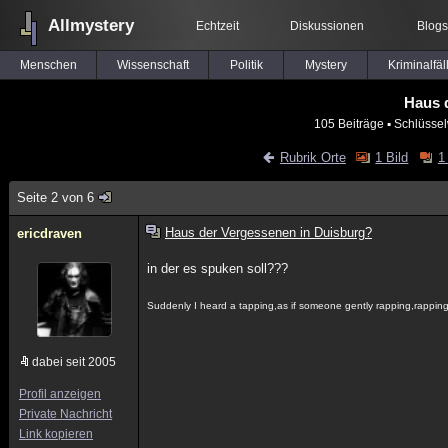
Allmystery
Echtzeit
Diskussionen
Blogs
Menschen
Wissenschaft
Politik
Mystery
Kriminalfäl
Haus 
105 Beiträge
▪ Schlüssel
Rubrik Orte
1 Bild
1
Seite 2 von 6
Haus der Vergessenen in Duisburg?
ericdraven
in der es spuken soll???
Suddenly I heard a tapping,as if someone gently rapping,rappin
dabei seit 2005
Profil anzeigen
Private Nachricht
Link kopieren