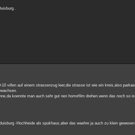
Duisburg..
n 9-10 villen auf einem strassenzug leer,die strasse ist wie ein kreis,also parka
gewachsen.
nne,da koennte man auch sehr gut nen horrorfilm drehen.wenn das noch so is
in duisburg -Hochheide als spukhaus,aber das waehre ja auch zu klein gewesen