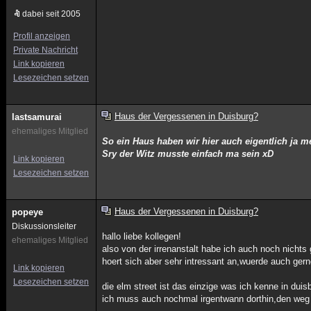
dabei seit 2005
Profil anzeigen
Private Nachricht
Link kopieren
Lesezeichen setzen
Haus der Vergessenen in Duisburg?
lastsamurai
ehemaliges Mitglied
So ein Haus haben wir hier auch eigentlich ja 
Sry der Witz musste einfach ma sein xD
Link kopieren
Lesezeichen setzen
Haus der Vergessenen in Duisburg?
popeye
Diskussionsleiter
hallo liebe kollegen!
ehemaliges Mitglied
also von der irrenanstalt habe ich auch noch nichts 
hoert sich aber sehr intressant an,wuerde auch gern
Link kopieren
Lesezeichen setzen
die elm street ist das einzige was ich kenne in duisb
ich muss auch nochmal irgentwann dorthin,den weg 