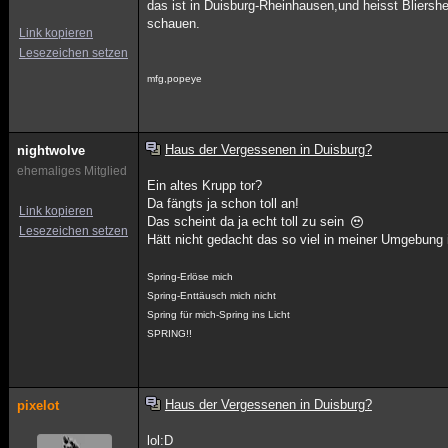
das ist in Duisburg-Rheinhausen,und heisst Bliershei
schauen.
Link kopieren
Lesezeichen setzen
mfg,popeye
Haus der Vergessenen in Duisburg?
nightwolve
ehemaliges Mitglied
Ein altes Krupp tor?
Da fängts ja schon toll an!
Link kopieren
Das scheint da ja echt toll zu sein
Lesezeichen setzen
Hätt nicht gedacht das so viel in meiner Umgebung i
Spring-Erlöse mich
Spring-Enttäusch mich nicht
Spring für mich-Spring ins Licht
SPRING!!
Haus der Vergessenen in Duisburg?
pixelot
lol:D