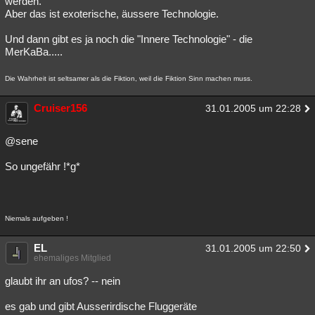
werden.
Aber das ist exoterische, äussere Technologie.
Besucht
Teilgenommen
Alle
Neue
Geschlossen
Und dann gibt es ja noch die "Innere Technologie" - die
Lesenswert
Schlüsselwörter
MerKaBa.....
Die Wahrheit ist seltsamer als die Fiktion, weil die Fiktion Sinn machen muss.
Cruiser156
31.01.2005 um 22:28
@sene
So ungefähr !*g*
Niemals aufgeben !
EL
31.01.2005 um 22:50
ehemaliges Mitglied
glaubt ihr an ufos? -- nein
es gab und gibt Ausserirdische Fluggeräte