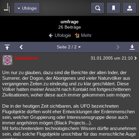
Ufologie
Bereiche
umfrage
26 Beiträge
Echtzeit
Diskussionen
Blogs
Videos
Statistiken
Ufologie
Mehr
Chat
Wiki
Neuigkeiten
2
Seite
2
/ 2
meine Rubriken
bluetaurus
31.01.2005 um 21:10
Menschen
Wissenschaft
Politik
Mystery
Kriminalfälle
Spiritualität
Verschwörungen
Technologie
Ufologie
Um nur zu glauben, dazu sind die Berichte der alten Inder, der
Sumerer, der Dogon, der Aborigenes und vieler Naturvölker aus
vergangenen Zeiten zu eindeutig und zu klar geschildert. Diese
Natur
Umfragen
Unterhaltung
Völker hatten meiner Ansicht nach Kontakt mit fortgeschrittenen
weitere Rubriken
Zivilisationen, woher diese auch immer gekommen sein mögen.
Philosophie
Träume
Orte
Esoterik
Literatur
Die in der heutigen Zeit sichtbaren, als UFO bezeichneten
Flugobjekte dürften wohl eher Entwicklungen der Erdenmenschen
Astronomie
Helpdesk
Gruppen
Gaming
Filme
sein, welcher Gruppierung oder Interessensgruppe diese auch
immer angehören mögen (Black Projects...).
Musik
Clash
Verbesserungen
Allmystery
English
Mit fortschreitendem technologischem Wissen dürfte anzunehmen
sein, daß solche Flugobjekte unsichtbar für das menschliche Auge
Übersichten