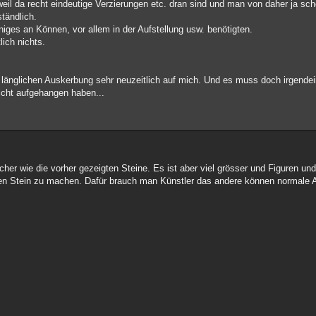
 weil da recht eindeutige Verzierungen etc. dran sind und man von daher ja sc
ständlich.
iniges an Können, vor allem in der Aufstellung usw. benötigten.
lich nichts.
r länglichen Auskerbung sehr neuzeitlich auf mich. Und es muss doch irgend
icht aufgehangen haben...
her wie die vorher gezeigten Steine. Es ist aber viel grösser und Figuren u
inen Stein zu machen. Dafür brauch man Künstler das andere können normale A