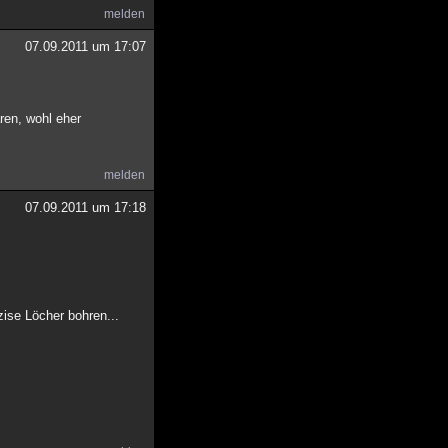
melden
07.09.2011 um 17:07
ren, wohl eher
melden
07.09.2011 um 17:18
ise Löcher bohren...