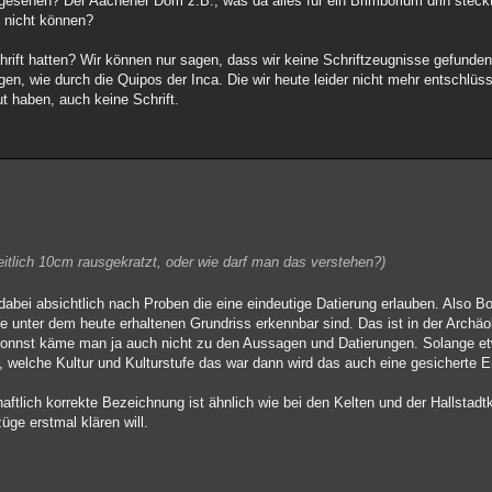
ngesehen? Der Aachener Dom z.B., was da alles für ein Brimborium drin stec
s nicht können?
rift hatten? Wir können nur sagen, dass wir keine Schriftzeugnisse gefunde
gen, wie durch die Quipos der Inca. Die wir heute leider nicht mehr entschlü
ut haben, auch keine Schrift.
itlich 10cm rausgekratzt, oder wie darf man das verstehen?)
dabei absichtlich nach Proben die eine eindeutige Datierung erlauben. Also B
ie unter dem heute erhaltenen Grundriss erkennbar sind. Das ist in der Archä
nnst käme man ja auch nicht zu den Aussagen und Datierungen. Solange etw
, welche Kultur und Kulturstufe das war dann wird das auch eine gesicherte 
ftlich korrekte Bezeichnung ist ähnlich wie bei den Kelten und der Hallstadt
ge erstmal klären will.