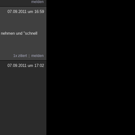
melden
07.09.2011 um 16:59
d nehmen und "schnell
1x zitiert
melden
07.09.2011 um 17:02