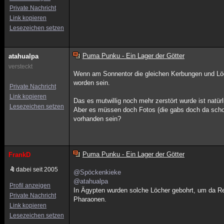
Private Nachricht
Link kopieren
Lesezeichen setzen
Puma Punku - Ein Lager der Götter
atahualpa
versteckt
Wenn am Sonnentor die gleichen Kerbungen und Löch
worden sein.
Private Nachricht
Link kopieren
Das es mutwillig noch mehr zerstört wurde ist natür
Lesezeichen setzen
Aber es müssen doch Fotos (die gabs doch da scho
vorhanden sein?
Puma Punku - Ein Lager der Götter
FrankD
dabei seit 2005
@Spöckenkieke
@atahualpa
Profil anzeigen
In Ägypten wurden solche Löcher gebohrt, um da Reg
Private Nachricht
Pharaonen.
Link kopieren
Lesezeichen setzen