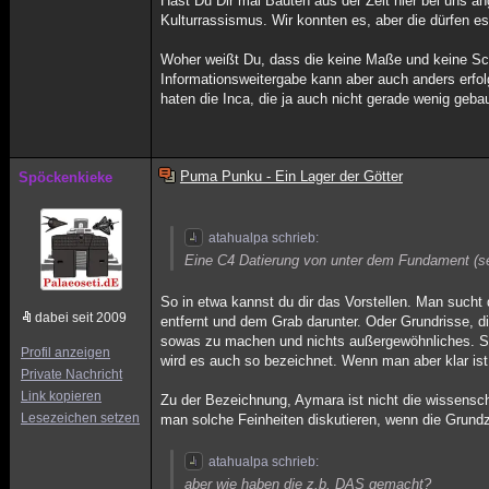
Hast Du Dir mal Bauten aus der Zeit hier bei uns a
Kulturrassismus. Wir konnten es, aber die dürfen e
Woher weißt Du, dass die keine Maße und keine Sch
Informationsweitergabe kann aber auch anders erfol
haten die Inca, die ja auch nicht gerade wenig geba
Puma Punku - Ein Lager der Götter
Spöckenkieke
atahualpa schrieb:
Eine C4 Datierung von unter dem Fundament (se
So in etwa kannst du dir das Vorstellen. Man sucht 
dabei seit 2009
entfernt und dem Grab darunter. Oder Grundrisse, d
sowas zu machen und nichts außergewöhnliches. So
Profil anzeigen
wird es auch so bezeichnet. Wenn man aber klar ist
Private Nachricht
Link kopieren
Zu der Bezeichnung, Aymara ist nicht die wissenscha
Lesezeichen setzen
man solche Feinheiten diskutieren, wenn die Grundzü
atahualpa schrieb:
aber wie haben die z.b. DAS gemacht?