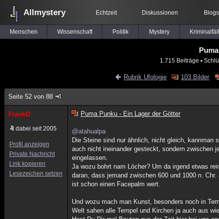
Allmystery
Echtzeit
Diskussionen
Blogs
Menschen
Wissenschaft
Politik
Mystery
Kriminalfäl
Puma 
1.715 Beiträge
▪ Schlü
Rubrik Ufologie
103 Bilder
Seite 52 von 88
Puma Punku - Ein Lager der Götter
FrankD
dabei seit 2005
@atahualpa
Die Steine sind nur ähnlich, nicht gleich, kannman
Profil anzeigen
auch nicht ineinander gesteckt, sondern zwischen 
Private Nachricht
eingelassen.
Link kopieren
Ja wozu bohrt nam Löcher? Um da irgend etwas rei
Lesezeichen setzen
daran, dass jemand zwischen 600 und 1000 n. Chr. 
ist schon einen Facepalm wert.
Und wozu mach man Kunst, besonders noch in Tempeln
Welt sahen alle Tempel und Kirchen ja auch aus wie