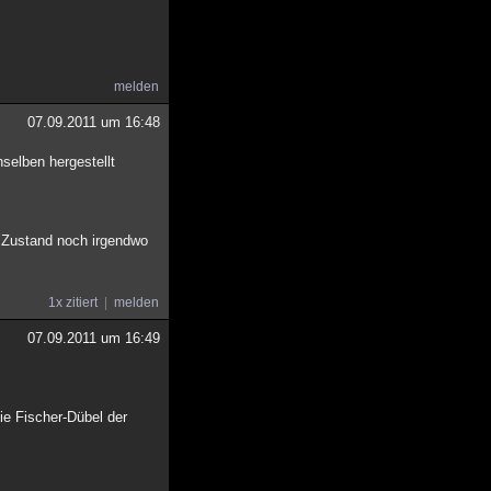
melden
07.09.2011 um 16:48
selben hergestellt
 Zustand noch irgendwo
1x zitiert
melden
07.09.2011 um 16:49
ie Fischer-Dübel der