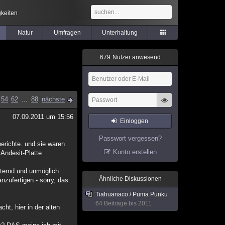
keiten
Natur
Umfragen
Unterhaltung
6
7
9
Nutzer anwesend
54
62
...
88
nächste
07.09.2011 um 15:56
Einloggen
Passwort vergessen?
erichte. und sie waren
Konto erstellen
Andesit-Platte
ternd und unmöglich
Ähnliche Diskussionen
zufertigen - sorry, das
Tiahuanaco / Puma Punku
64 Beiträge bis 2011
ht, hier in der alten