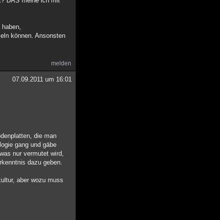
kt? DAS meine ich mit
n haben,
sseln können. Ansonsten
melden
07.09.2011 um 16:01
odenplatten, die man
ologie gang und gäbe
as nur vermutet wird,
Erkenntnis dazu geben.
kultur, aber wozu muss