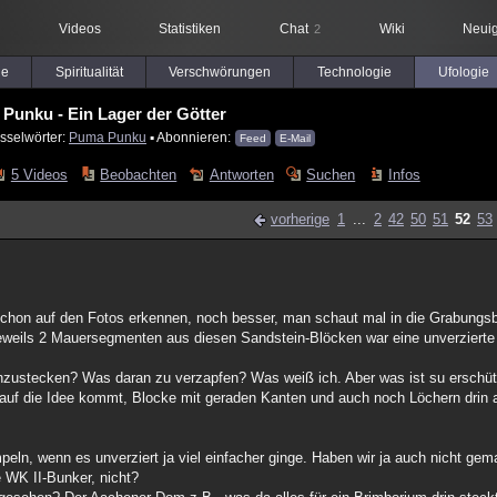
Videos
Statistiken
Chat
Wiki
Neuig
2
le
Spiritualität
Verschwörungen
Technologie
Ufologie
Punku - Ein Lager der Götter
sselwörter:
Puma Punku
▪ Abonnieren:
Feed
E-Mail
5 Videos
Beobachten
Antworten
Suchen
Infos
vorherige
1
...
2
42
50
51
52
53
 schon auf den Fotos erkennen, noch besser, man schaut mal in die Grabungsb
jeweils 2 Mauersegmenten aus diesen Sandstein-Blöcken war eine unverzierte 
nzustecken? Was daran zu verzapfen? Was weiß ich. Aber was ist su erschüt
auf die Idee kommt, Blocke mit geraden Kanten und auch noch Löchern drin an
, wenn es unverziert ja viel einfacher ginge. Haben wir ja auch nicht gemac
 WK II-Bunker, nicht?