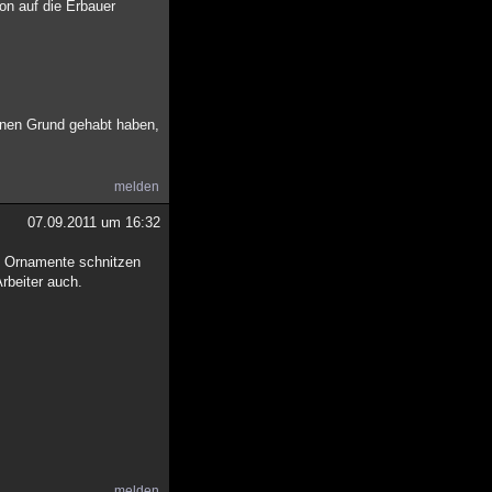
hon auf die Erbauer
einen Grund gehabt haben,
melden
07.09.2011 um 16:32
nd Ornamente schnitzen
rbeiter auch.
melden