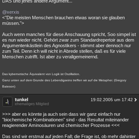
DAS und jenes andere Argument...
@xerxis
<"Die meisten Menschen brauchen etwas woran sie glauben
müssen.">
Auch wenn manches für diese Anschauung spricht, Soo simpel ist
es nun wieder nicht. Gehört zwar zum Standardrepertoir aus dem
Argumentenkästlein des Agnostikers - stimmt aber dennoch nur
zum Teil. Denn ich will nicht in Abrede stellen, daß es für viele
Menschen zutrifft. Ist aber zu verallgemeinernd.
Das kybernetische Äquivalent von Logik ist Oszillation.
Ganz unten auf dem Grunde des Lebendigseins treffen wir auf die Metapher. (Gregory
Bateson)
tunkel
19.02.2005 um 17:42
ehemaliges Mitglied
>>> aber es könnte ja auch sein dass wir ganz einfach nur
"biochemische Kombinationen" sind - das Resultat miteinander
reagierender Aminosäuren und chemischer Prozesse <<<
Das sind wir erstmal auf jeden Fall; die Frage ist, ob mehr dahinter