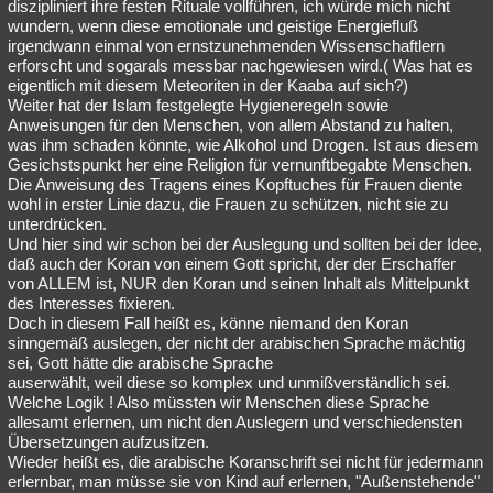
diszipliniert ihre festen Rituale vollführen, ich würde mich nicht
wundern, wenn diese emotionale und geistige Energiefluß
irgendwann einmal von ernstzunehmenden Wissenschaftlern
erforscht und sogarals messbar nachgewiesen wird.( Was hat es
eigentlich mit diesem Meteoriten in der Kaaba auf sich?)
Weiter hat der Islam festgelegte Hygieneregeln sowie
Anweisungen für den Menschen, von allem Abstand zu halten,
was ihm schaden könnte, wie Alkohol und Drogen. Ist aus diesem
Gesichstspunkt her eine Religion für vernunftbegabte Menschen.
Die Anweisung des Tragens eines Kopftuches für Frauen diente
wohl in erster Linie dazu, die Frauen zu schützen, nicht sie zu
unterdrücken.
Und hier sind wir schon bei der Auslegung und sollten bei der Idee,
daß auch der Koran von einem Gott spricht, der der Erschaffer
von ALLEM ist, NUR den Koran und seinen Inhalt als Mittelpunkt
des Interesses fixieren.
Doch in diesem Fall heißt es, könne niemand den Koran
sinngemäß auslegen, der nicht der arabischen Sprache mächtig
sei, Gott hätte die arabische Sprache
auserwählt, weil diese so komplex und unmißverständlich sei.
Welche Logik ! Also müssten wir Menschen diese Sprache
allesamt erlernen, um nicht den Auslegern und verschiedensten
Übersetzungen aufzusitzen.
Wieder heißt es, die arabische Koranschrift sei nicht für jedermann
erlernbar, man müsse sie von Kind auf erlernen, "Außenstehende"