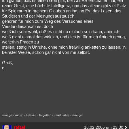
Ich glaube, daß es einen Gott gibt, der ALLES erschaffen hat, ein
reiner Geist, eine höchste Intelligenz, und das alleine gibt viel Platz
für Spielraum in meinem Glauben an ihn, an Es, das Lesen, das
Studieren und der Meinungsaustausch
gehören für mich zum Weg des Versuches eines
Verständnisansatzes, doch
weiß ich sehr wohl, daß es nicht so einfach sein kann, aber ich
weiß nicht einmal das wirklich, und dies ist für mich Antrieb genug,
weiterhin Fragen zu
stellen, stetig in Unruhe, ohne mich freiwillig anketten zu lassen, in
keinster Weise, schon gar nicht von mir selbst.
Gruß,
q.
strange - known - beloved - forgotten - dead - alive - strange
rafael
18.02.2005 um 23:30