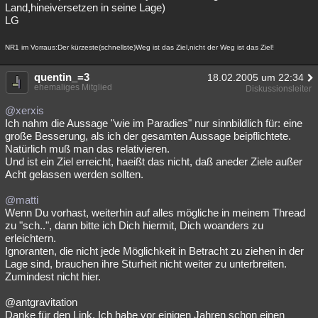
Land,hineiversetzen in seine Lage)
LG
NR1 im Vorraus:Der kürzeste(schnellste)Weg ist das Ziel,nicht der Weg ist das Ziel!
quentin_=3
18.02.2005 um 22:34
ehemaliges Mitglied
Diskussionsleiter
@xerxis
Ich nahm die Aussage "wie im Paradies" nur sinnbildlich für: eine
große Besserung, als ich der gesamten Aussage beipflichtete.
Natürlich muß man das relativieren.
Und ist ein Ziel erreicht, haeißt das nicht, daß aneder Ziele außer
Acht gelassen werden sollten.
@matti
Wenn Du vorhast, weiterhin auf alles mögliche in meinem Thread
zu "sch..", dann bitte ich Dich hiermit, Dich woanders zu
erleichtern.
Ignoranten, die nicht jede Möglichkeit in Betracht zu ziehen in der
Lage sind, brauchen ihre Sturheit nicht weiter zu unterbreiten.
Zumindest nicht hier.
@antgravitation
Danke für den Link. Ich habe vor einigen Jahren schon einen