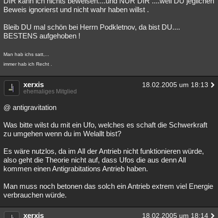
DIR kann ich nichts beweisen....und NUR DIR ....weil DU jeglichen
Beweis ignorierst und nicht wahr haben willst .
Besucht
Teilgenommen
Alle
Neue
Geschlossen
Bleib DU mal schön bei Herrn Podkletnov, da bist DU....
Lesenswert
Schlüsselwörter
BESTENS aufgehoben !
Man hab ichs satt,...
immer hab ich Recht .
xerxis
18.02.2005 um 18:13
ehemaliges Mitglied
@ antigravitation
Was bitte wilst du mit ein Ufo, welches es schaft die Schwerkraft
zu umgehen wenn du im Welallt bist?
Es wäre nutzlos, da im All der Antrieb nicht funktionieren würde,
also geht die Theorie nicht auf, dass Ufos die aus denn All
kommen einen Antigrabitations Antrieb haben.
Man muss noch betonen das solch ein Antrieb extrem viel Energie
verbrauchen würde.
xerxis
18.02.2005 um 18:14