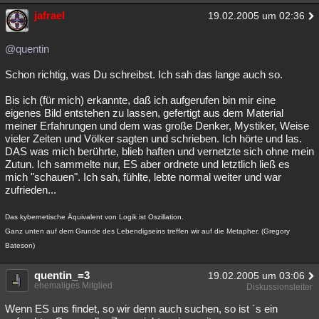
jafrael
19.02.2005 um 02:36
@quentin
Schon richtig, was Du schreibst. Ich sah das lange auch so.
Bis ich (für mich) erkannte, daß ich aufgerufen bin mir eine
eigenes Bild entstehen zu lassen, gefertigt aus dem Material
meiner Erfahrungen und dem was große Denker, Mystiker, Weise
vieler Zeiten und Völker sagten und schrieben. Ich hörte und las.
DAS was mich berührte, blieb haften und vernetzte sich ohne mein
Zutun. Ich sammelte nur, ES aber ordnete und letztlich ließ es
mich "schauen". Ich sah, fühlte, lebte normal weiter und war
zufrieden...
Das kybernetische Äquivalent von Logik ist Oszillation.
Ganz unten auf dem Grunde des Lebendigseins treffen wir auf die Metapher. (Gregory
Bateson)
quentin_=3
19.02.2005 um 03:06
ehemaliges Mitglied
Diskussionsleiter
Wenn ES uns findet, so wir denn auch suchen, so ist ´s ein