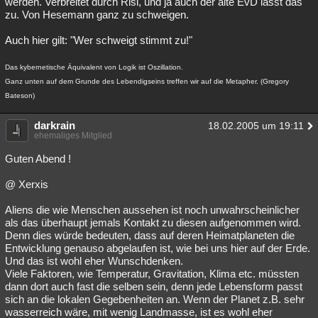
werden. Verbreitet durch Risi, und ja auch der alte EvD lässt das
zu. Von Hesemann ganz zu schweigen.
Auch hier gilt: "Wer schweigt stimmt zu!"
Das kybernetische Äquivalent von Logik ist Oszillation.
Ganz unten auf dem Grunde des Lebendigseins treffen wir auf die Metapher. (Gregory
Bateson)
darkrain
18.02.2005 um 19:11
ehemaliges Mitglied
Guten Abend !
@ Xerxis
Aliens die wie Menschen aussehen ist noch unwahrscheinlicher
als das überhaupt jemals Kontakt zu diesen aufgenommen wird.
Denn dies würde bedeuten, dass auf deren Heimatplaneten die
Entwicklung genauso abgelaufen ist, wie bei uns hier auf der Erde.
Und das ist wohl eher Wunschdenken.
Viele Faktoren, wie Temperatur, Gravitation, Klima etc. müssten
dann dort auch fast die selben sein, denn jede Lebensform passt
sich an die lokalen Gegebenheiten an. Wenn der Planet z.B. sehr
wasserreich wäre, mit wenig Landmasse, ist es wohl eher