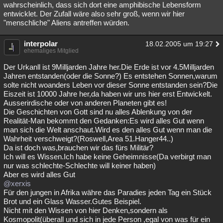
wahrscheinlich, dass sich dort eine amphibische Lebensform
entwicklet. Der Zufall wäre also sehr groß, wenn wir hier
"menschliche" Aliens antreffen würden.
interpolar
18.02.2005 um 19:27
ehemaliges Mitglied
Der Urkanll ist 9Milljarden Jahre her.Die Erde ist vor 4.5Milljarden
Jahren entstanden(oder die Sonne?) Es entstehen Sonnen,warum
solte nicht woanders Leben vor dieser Sonne entstanden sein?Die
Eiszeit ist 10000 Jahre her,da haben wir uns hier erst Entwickelt.
Ausserirdische oder von anderen Planeten gibt es!
Die Geschichten von Gott sind nu alles Ablenkung von der
Realität-Man bekommt den Gedanken:Es wird alles Gut wenn
man sich die Welt anschaut.Wird es den alles Gut wenn man die
Wahrheit verschweigt?(Roswell,Area 51.Hanger44..)
Da ist doch was,brauchen wir das fürs Militär?
Ich will es Wissen.Ich habe keine Geheimnisse(Da verbirgt man
nur was schlechte-Schlechte will keiner haben)
Aber es wird alles Gut
@xerxis
Für den jungen in Afrika währe das Paradies jeden Tag ein Stück
Brot und ein Glass Wasser.Gutes Beispiel.
Nicht mit den Wissen von hier Denken,sondern als
Kosmopolit(überall und sich in jede Person ,egal von was für ein