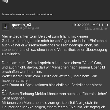
mfg
Zuerst Informationen sammeln dann mitreden
quentin_=3
19.02.2005 um 01:11
ehemaliges Mitglied
Diskussionsleiter
Meine Gedanken zum Beispiel zum Islam, mit kleinen
Gedankensprüngen, die mich beschäftigen, die in ihrer Einfachheit
auch keinerlei wissenschaftliches Wissen beanspruchen, sie
stehen so für sich da, ohne in eine Vernarrtheit einer Überzeugung
zu münden:
Der Islam zum Beispiel spricht n i c h t von einem "Vater"-Gott,
und auch nicht, davon, daß wir Menschen nach seinem Ebenbild
erschaffen worden seien.
Weiter ist die Rede vom "Herrn der Welten", und einem "Wir"
haben erschaffen,
was Raum für Spekulationen hinsichtlich außerirdischer Macht
gibt.
Das Beten Richtung Mekka könnte man auch aus "übersinnlicher"
Sicht angehen..
Millionen von Menschen, die zum größten Teil "zeitgleich" ihr
Häupter gen Mekka neigen, einem festen Fixpunkt, die tagtäglich