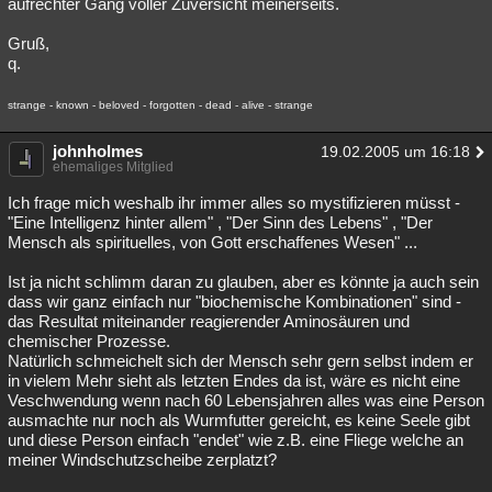
aufrechter Gang voller Zuversicht meinerseits.
Gruß,
q.
strange - known - beloved - forgotten - dead - alive - strange
johnholmes
19.02.2005 um 16:18
ehemaliges Mitglied
Ich frage mich weshalb ihr immer alles so mystifizieren müsst -
"Eine Intelligenz hinter allem" , "Der Sinn des Lebens" , "Der
Mensch als spirituelles, von Gott erschaffenes Wesen" ...
Ist ja nicht schlimm daran zu glauben, aber es könnte ja auch sein
dass wir ganz einfach nur "biochemische Kombinationen" sind -
das Resultat miteinander reagierender Aminosäuren und
chemischer Prozesse.
Natürlich schmeichelt sich der Mensch sehr gern selbst indem er
in vielem Mehr sieht als letzten Endes da ist, wäre es nicht eine
Veschwendung wenn nach 60 Lebensjahren alles was eine Person
ausmachte nur noch als Wurmfutter gereicht, es keine Seele gibt
und diese Person einfach "endet" wie z.B. eine Fliege welche an
meiner Windschutzscheibe zerplatzt?