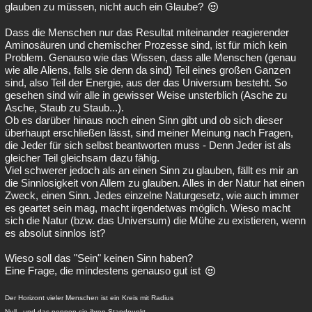
glauben zu müssen, nicht auch ein Glaube?
Dass die Menschen nur das Resultat miteinander reagierender
Aminosäuren und chemischer Prozesse sind, ist für mich kein
Problem. Genauso wie das Wissen, dass alle Menschen (genau
wie alle Aliens, falls sie denn da sind) Teil eines großen Ganzen
sind, also Teil der Energie, aus der das Universum besteht. So
gesehen sind wir alle in gewisser Weise unsterblich (Asche zu
Asche, Staub zu Staub...).
Ob es darüber hinaus noch einen Sinn gibt und ob sich dieser
überhaupt erschließen lässt, sind meiner Meinung nach Fragen,
die Jeder für sich selbst beantworten muss - Denn Jeder ist als
gleicher Teil gleichsam dazu fähig.
Viel schwerer jedoch als an einen Sinn zu glauben, fällt es mir an
die Sinnlosigkeit von Allem zu glauben. Alles in der Natur hat einen
Zweck, einen Sinn. Jedes einzelne Naturgesetz, wie auch immer
es geartet sein mag, macht irgendetwas möglich. Wieso macht
sich die Natur (bzw. das Universum) die Mühe zu existieren, wenn
es absolut sinnlos ist?
Wieso soll das "Sein" keinen Sinn haben?
Eine Frage, die mindestens genauso gut ist
Der Horizont vieler Menschen ist ein Kreis mit Radius
Null - und das nennen sie ihren Standpunkt