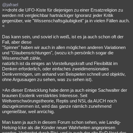
@jafrael
>>droht die UFO-Kiste für diejenigen zu einer Ersatzreligion zu
werden mit vergleichbar hartnäckiger Ignoranz jeder Kritik
gegenüber, wie "Wissenschaftsgäubigkeit" ja in vielen Fällen auch.
<
Das kann sein, und soviel ich weiß, ist es ja auch schon oft der
Fall, aber diese
"Spinner" haben wir auch in allen möglichen anderen Variationen
und "Glaubensrichtungen", (wozu ich persönlich sogar die
Wissenschaft zähle,
natürlich ist da einiges an Vorstellungskraft und Flexibiltät im
Denken erforderlich, oder einfaches zweidimensionales
Denkvermögen, um anhand von Beispielen schnell und objektiv,
ohne Argusaugen zu sehen, was zu sehen ist).
>An dieser Entwicklung habe denn ja auch einige Sachwalter der
braunen Esoterik verstärktes Interesse. Seit
Weltverschwörungstheorie, Reptis und NSL da AUCH noch
dazugekommen ist, wird das ganze nämlich zunehmend
ungenießbar, weil anrüchig.
Man kann ja auch in diesem Forum schon sehen, wie Landig-
Helsing-Icke als die Künder neuer Wahrheiten angepriesen
werden. Verbreitet durch Risi, und ja auch der alte EvD lässt das