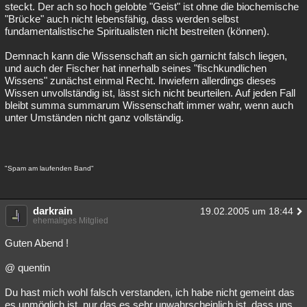
steckt. Der ach so hoch gelobte "Geist" ist ohne die biochemische
"Brücke" auch nicht lebensfähig, dass werden selbst
fundamentalistische Spiritualisten nicht bestreiten (können).
Demnach kann die Wissenschaft an sich garnicht falsch liegen,
und auch der Fischer hat innerhalb seines "fischkundlichen
Wissens" zunächst einmal Recht. Inwiefern allerdings dieses
Wissen unvollständig ist, lässt sich nicht beurteilen. Auf jeden Fall
bleibt summa summarum Wissenschaft immer wahr, wenn auch
unter Umständen nicht ganz vollständig.
"Spam am laufenden Band"
darkrain
19.02.2005 um 18:44
ehemaliges Mitglied
Guten Abend !
@ quentin
Du hast mich wohl falsch verstanden, ich habe nicht gemeint das
es unmöglich ist, nur das es sehr unwahrscheinlich ist, dass uns