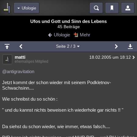
Ufologie
Bereiche
Ufos und Gott und Sinn des Lebens
45 Beiträge
Echtzeit
Diskussionen
Blogs
Videos
Statistiken
Ufologie
Mehr
Chat
Wiki
Neuigkeiten
2
Seite
2
/ 3
meine Rubriken
matti
18.02.2005 um 18:12
Menschen
Wissenschaft
Politik
Mystery
Kriminalfälle
ehemaliges Mitglied
Spiritualität
Verschwörungen
Technologie
Ufologie
@antigravitation
Jetzt kommt der schon wieder mit seinem Podkletnov-
Natur
Umfragen
Unterhaltung
Schwachsinn....
weitere Rubriken
Wie schreibst du so schön :
Philosophie
Träume
Orte
Esoterik
Literatur
" und du kannst nichts beweisen ich wiederhole gar nichts !! "
Astronomie
Helpdesk
Gruppen
Gaming
Filme
Musik
Clash
Verbesserungen
Allmystery
English
Da siehst du schon wieder, wie immer, etwas falsch....
Übersichten