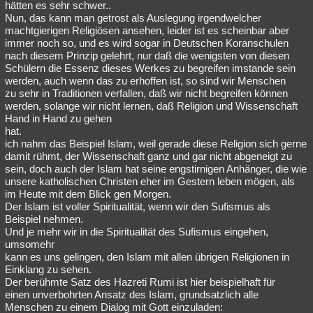
hätten es sehr schwer..
Nun, das kann man getrost als Auslegung irgendwelcher
machtgierigen Religiösen ansehen, leider ist es scheinbar aber
immer noch so, und es wird sogar in Deutschen Koranschulen
nach diesem Prinzip gelehrt, nur daß die wenigsten von diesen
Schülern die Essenz dieses Werkes zu begreifen imstande sein
werden, auch wenn das zu erhoffen ist, so sind wir Menschen
zu sehr in Traditionen verfallen, daß wir nicht begreifen können
werden, solange wir nicht lernen, daß Religion und Wissenschaft
Hand in Hand zu gehen
hat.
ich nahm das Beispiel Islam, weil gerade diese Religion sich gerne
damit rühmt, der Wissenschaft ganz und gar nicht abgeneigt zu
sein, doch auch der Islam hat seine engstirnigen Anhänger, die wie
unsere katholischen Christen eher im Gestern leben mögen, als
im Heute mit dem Blick gen Morgen.
Der Islam ist voller Spiritualität, wenn wir den Sufismus als
Beispiel nehmen.
Und je mehr wir in die Spiritualität des Sufismus eingehen,
umsomehr
kann es uns gelingen, den Islam mit allen übrigen Religionen in
Einklang zu sehen.
Der berühmte Satz des Hazreti Rumi ist hier beispielhaft für
einen unverbohrten Ansatz des Islam, grundsatzlich alle
Menschen zu einem Dialog mit Gott einzuladen: