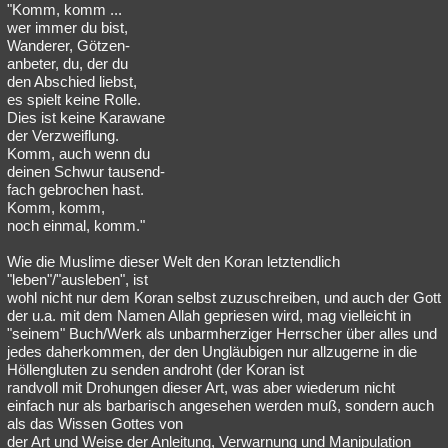
"Komm, komm ...
wer immer du bist,
Wanderer, Götzen-
anbeter, du, der du
den Abschied liebst,
es spielt keine Rolle.
Dies ist keine Karawane
der Verzweiflung.
Komm, auch wenn du
deinen Schwur tausend-
fach gebrochen hast.
Komm, komm,
noch einmal, komm."
Wie die Muslime dieser Welt den Koran letztendlich
"leben"/"ausleben", ist
wohl nicht nur dem Koran selbst zuzuschreiben, und auch der Gott
der u.a. mit dem Namen Allah gepriesen wird, mag vielleicht in
"seinem" Buch/Werk als unbarmherziger Herrscher über alles und
jedes daherkommen, der den Ungläubigen nur allzugerne in die
Höllengluten zu senden androht (der Koran ist
randvoll mit Drohungen dieser Art, was aber wiederum nicht
einfach nur als barbarisch angesehen werden muß, sondern auch
als das Wissen Gottes von
der Art und Weise der Anleitung, Verwarnung und Manipulation