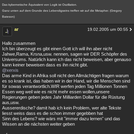
Das kybernetische Äquivalent von Logik ist Oszillation.
Ganz unten auf dem Grunde des Lebendigseins treffen wir auf die Metapher. (Gregory
Bateson)
ar
19.02.2005 um 00:55
Hallo zusammen
Ich bin überzeugt es gibt einen Gott ich will ihn aber nicht
Jahwe,Rama, Krsna,usw. nennen, sagen wir DER Schöpfer des
Universums. Natürlich kann ich das nicht beweisen, aber genauso
kann keiner beweisen dass es ihn nicht gibt.
@xerxis
Das arme Kind in Afrika soll nicht den Allmächtigen fragen warum
es so krank ist, das haben wir in der Hand, wir die Menschen sind
für sowas verantwortlich.WIR werfen jeden Tag Millionen Tonnen
Essen weg weil wie es nicht mehr essen wollen,unsere
Regierungen geben jedes Jahr Milliarden Dollar für die Rüstung
aus,usw.
Aussererdische? damit hab ich kein Problem, wer alte Tekste
liesst weiss dass es die schon immer gegebben hat
Sinn des Lebens? wie wärs mit "immer dazu lernen" und das
Wissen an die nächsten weiter geben